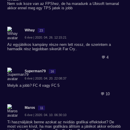
Nem sok koze van az FPShez, de ha maradunk a Ubisoft temanal
akkor ennel meg egy TPS jatek is jobb
Wihay
23
6 éve | 2020. 04. 26. 12:15:21
Az egyjátékos kampány része nem lett rossz, de szerintem a
harmadik rész legjobban sikerült Far Cry..
💬 4
Superman79
16
6 éve | 2020. 04. 20. 22:08:37
Melyik a jobb? FC 4 vagy FC 5
💬 10
Maros
11
6 éve | 2020. 04. 10. 06:30:10
Ti használjátok benne azokat az nvidiás grafikai effekteket? De
most viccen kívül, ha max grafikára állítom a játékot akkor erősebb