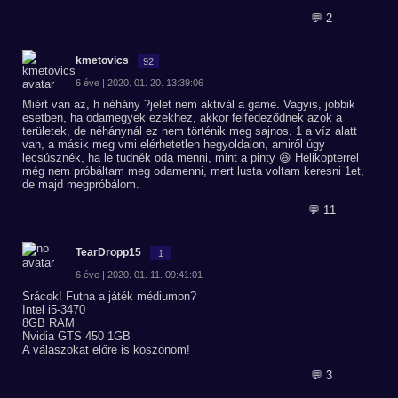
💬 2
kmetovics
92
6 éve | 2020. 01. 20. 13:39:06
Miért van az, h néhány ?jelet nem aktivál a game. Vagyis, jobbik
esetben, ha odamegyek ezekhez, akkor felfedeződnek azok a
területek, de néhánynál ez nem történik meg sajnos. 1 a víz alatt
van, a másik meg vmi elérhetetlen hegyoldalon, amiről úgy
lecsúsznék, ha le tudnék oda menni, mint a pinty 😆 Helikopterrel
még nem próbáltam meg odamenni, mert lusta voltam keresni 1et,
de majd megpróbálom.
💬 11
TearDropp15
1
6 éve | 2020. 01. 11. 09:41:01
Srácok! Futna a játék médiumon?
Intel i5-3470
8GB RAM
Nvidia GTS 450 1GB
A válaszokat előre is köszönöm!
💬 3