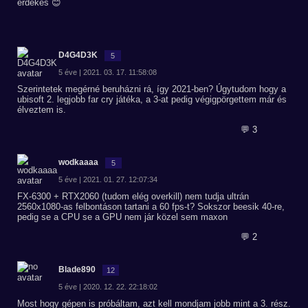
erdekes 😊
D4G4D3K
5
5 éve | 2021. 03. 17. 11:58:08
Szerintetek megérné beruházni rá, így 2021-ben? Úgytudom hogy a
ubisoft 2. legjobb far cry játéka, a 3-at pedig végigpörgettem már és
élveztem is.
💬 3
wodkaaaa
5
5 éve | 2021. 01. 27. 12:07:34
FX-6300 + RTX2060 (tudom elég overkill) nem tudja ultrán
2560x1080-as felbontáson tartani a 60 fps-t? Sokszor beesik 40-re,
pedig se a CPU se a GPU nem jár közel sem maxon
💬 2
Blade890
12
5 éve | 2020. 12. 22. 22:18:02
Most hogy gépen is próbáltam, azt kell mondjam jobb mint a 3. rész.