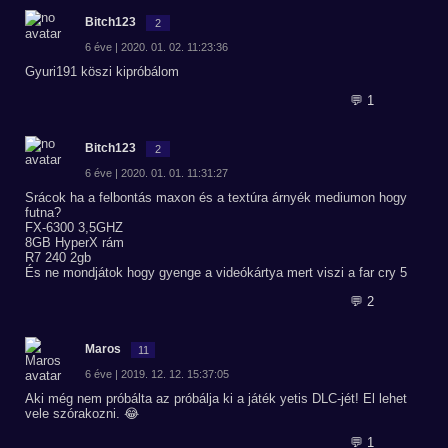
Bitch123
2
6 éve | 2020. 01. 02. 11:23:36
Gyuri191 köszi kipróbálom
💬 1
Bitch123
2
6 éve | 2020. 01. 01. 11:31:27
Srácok ha a felbontás maxon és a textúra árnyék mediumon hogy
futna?
FX-6300 3,5GHZ
8GB HyperX rám
R7 240 2gb
És ne mondjátok hogy gyenge a videókártya mert viszi a far cry 5
💬 2
Maros
11
6 éve | 2019. 12. 12. 15:37:05
Aki még nem próbálta az próbálja ki a játék yetis DLC-jét! El lehet
vele szórakozni. 😂
💬 1