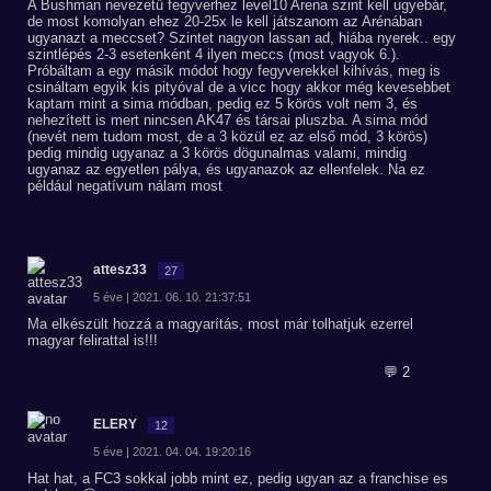
A Bushman nevezetű fegyverhez level10 Arena szint kell ugyebár,
de most komolyan ehez 20-25x le kell játszanom az Arénában
ugyanazt a meccset? Szintet nagyon lassan ad, hiába nyerek.. egy
szintlépés 2-3 esetenként 4 ilyen meccs (most vagyok 6.).
Próbáltam a egy másik módot hogy fegyverekkel kihívás, meg is
csináltam egyik kis pityóval de a vicc hogy akkor még kevesebbet
kaptam mint a sima módban, pedig ez 5 körös volt nem 3, és
nehezített is mert nincsen AK47 és társai pluszba. A sima mód
(nevét nem tudom most, de a 3 közül ez az első mód, 3 körös)
pedig mindig ugyanaz a 3 körös dögunalmas valami, mindig
ugyanaz az egyetlen pálya, és ugyanazok az ellenfelek. Na ez
például negatívum nálam most
attesz33
27
5 éve | 2021. 06. 10. 21:37:51
Ma elkészült hozzá a magyarítás, most már tolhatjuk ezerrel
magyar felirattal is!!!
💬 2
ELERY
12
5 éve | 2021. 04. 04. 19:20:16
Hat hat, a FC3 sokkal jobb mint ez, pedig ugyan az a franchise es