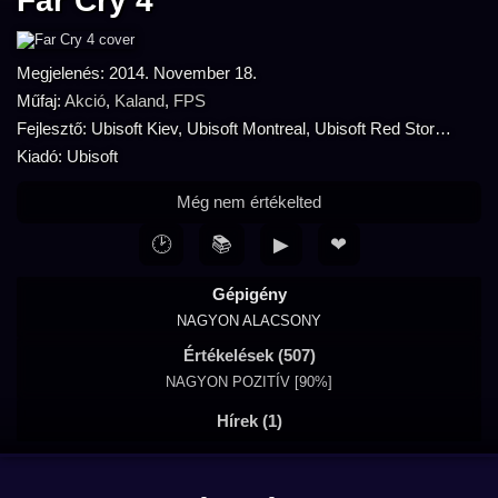
Far Cry 4
Megjelenés: 2014. November 18.
Műfaj:
Akció
,
Kaland
,
FPS
Fejlesztő: Ubisoft Kiev, Ubisoft Montreal, Ubisoft Red Storm, Ubisoft Shanghai, Ubisoft Toronto
Kiadó: Ubisoft
Még nem értékelted
🕑
📚
▶
❤
Gépigény
NAGYON ALACSONY
Értékelések (507)
NAGYON POZITÍV [90%]
Hírek (1)