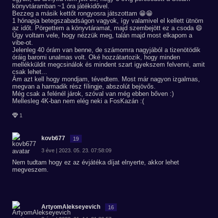
könyvtáramban ~1 óra játékidővel.
Bezzeg a másik kettőt rongyosra játszottam 😁😁
1 hónapja betegszabadságon vagyok, így valamivel el kellett ütnöm
az időt. Pörgettem a könyvtáramat, majd szembejött ez a csoda 😄
Úgy voltam vele, hogy nézzük meg, talán majd most elkapom a
vibe-ot.
Jelenleg 40 órám van benne, de számomra nagyjából a tizenötödik
óráig baromi unalmas volt. Oké hozzátartozik, hogy minden
mellékküldit megcsinálok és mindent szart igyekszem felvenni, amit
csak lehet...
Ám azt kell hogy mondjam, tévedtem. Most már nagyon izgalmas,
megvan a harmadik rész fílingje, abszolút bejövős.
Még csak a felénél járok, szóval van még ebben bőven :)
Mellesleg 4K-ban nem elég neki a FosKazán :(
1
kovb677
19
3 éve | 2023. 05. 23. 07:58:09
Nem tudtam hogy ez az évjátéka díjat elnyerte, akkor lehet
megveszem.
ArtyomAlekseyevich
16