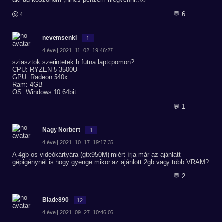
💬 6
4
nevemsenki
1
4 éve | 2021. 11. 02. 19:46:27
sziasztok szerintetek h futna laptopomon?
CPU: RYZEN 5 3500U
GPU: Radeon 540x
Ram: 4GB
OS: Windows 10 64bit
💬 1
Nagy Norbert
1
4 éve | 2021. 10. 17. 19:17:36
A 4gb-os videókártyára (gtx950M) miért írja már az ajánlatt
gépigénynél is hogy gyenge mikor az ajánlott 2gb vagy több VRAM?
💬 2
Blade890
12
4 éve | 2021. 09. 27. 10:46:06