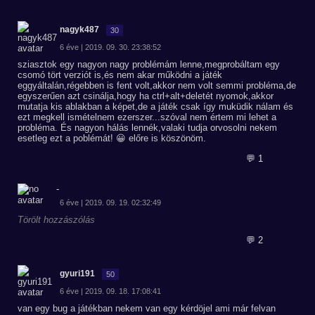
nagyk487
30
6 éve | 2019. 09. 30. 23:38:52
sziasztok egy nagyon nagy problémám lenne,megprobáltam egy
csomó tört verziót is,és nem akar működni a játék
eggyáltalán,régebben is fent volt,akkor nem volt semmi probléma,de
egyszerűen azt csinálja,hogy ha ctrl+alt+deletét nyomok,akkor
mutatja kis ablakban a képet,de a játék csak így muküdik nálam és
ezt megkell ismételnem ezerszer...szóval nem értem mi lehet a
probléma. És nagyon hálás lennék,valaki tudja orvosolni nekem
esetleg ezt a poblémát! 😀 előre is köszönöm.
💬 1
-
6 éve | 2019. 09. 19. 02:32:49
Törölt hozzászólás
💬 2
gyuri191
50
6 éve | 2019. 09. 18. 17:08:41
van egy bug a játékban nekem van egy kérdöjel ami már felvan