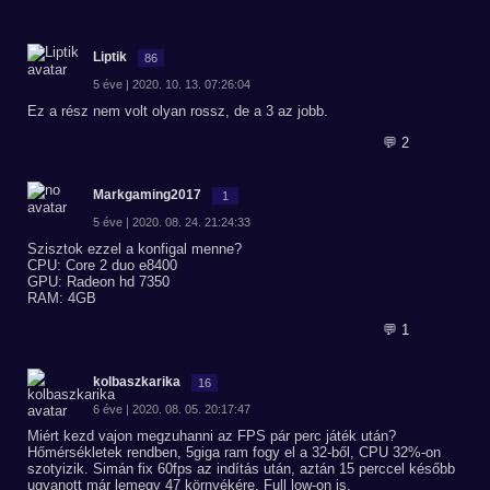
Liptik
86
5 éve | 2020. 10. 13. 07:26:04
Ez a rész nem volt olyan rossz, de a 3 az jobb.
💬 2
Markgaming2017
1
5 éve | 2020. 08. 24. 21:24:33
Szisztok ezzel a konfigal menne?
CPU: Core 2 duo e8400
GPU: Radeon hd 7350
RAM: 4GB
💬 1
kolbaszkarika
16
6 éve | 2020. 08. 05. 20:17:47
Miért kezd vajon megzuhanni az FPS pár perc játék után?
Hőmérsékletek rendben, 5giga ram fogy el a 32-ből, CPU 32%-on
szotyizik. Simán fix 60fps az indítás után, aztán 15 perccel később
ugyanott már lemegy 47 környékére. Full low-on is.