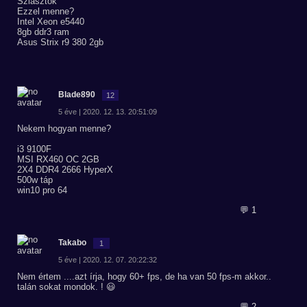
Sziasztok
Ezzel menne?
Intel Xeon e5440
8gb ddr3 ram
Asus Strix r9 380 2gb
Blade890
12
5 éve | 2020. 12. 13. 20:51:09
Nekem hogyan menne?
i3 9100F
MSI RX460 OC 2GB
2X4 DDR4 2666 HyperX
500w táp
win10 pro 64
💬 1
Takabo
1
5 éve | 2020. 12. 07. 20:22:32
Nem értem ....azt írja, hogy 60+ fps, de ha van 50 fps-m akkor..
talán sokat mondok. ! 😃
💬 2