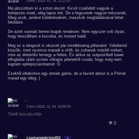
3 éve | 2023. 01. 14. 21:22:57
Ma játszottam ki a sztori részét. Kicsit csalódott vagyok a
befejezés miatt, elég lapos lett. De a fegyverek nagyon tetszenek,
főleg azok, amiket küldetésekért, maszkok megtalálásával lehet
feloldani.
De azért vannak benne bugok rendesen. Nem egyszer volt olyan,
hogy beszálltam a kocsiba, és instant halál.
Meg ez a wingsuit is okozott pár mindblowing pillanatot. Véletlenül
kinyílik, mert nyomva maradt a shift, és zuhanok másfél métert,
mire az életerőm lemegy a felére. És akkor az outpost/bell tower
elfoglalás utáni színes villogós jelenettől csoda, hogy még nem
kaptam epilepsziarohamot :D
Ezektől eltekintve egy remek game, de a favorit akkor is a Primal
marad egy ideig :)
-
3 éve | 2022. 11. 03. 10:55:53
Törölt hozzászólás
💬 2
csamangokristof02
4