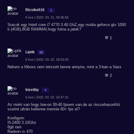
Ricsike016
1
6 éve | 2020. 03. 21. 09:36:56
Sracok egy Interl core i7 4770 3.40 GhZ,egy nvidia geforce gtx 1050
ti (4GB),8GB RAMMAl,hogy futna a jatek?
💬 1
Liptik
86
6 éve | 2020. 03. 02. 18:03:00
Nekem a főboss nem tetszett benne annyira, mint a 3-ban a Vass
💬 2
kisstiby
4
6 éve | 2020. 03. 02. 16:47:31
Az miért van hogy low-on 30-40 fpsem van,de az összehasonlító
szerint ultrán kellenne mennie 60+ fps el?
Konfigom:
I5-2400 3.10Ghz
8gb ram
Radeon rx 470