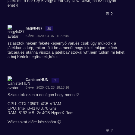
játék mit a Far Cry 5 vagy a Far Cry New Dawn, na ez hogyan
ehet?!
💬 2
nagyk487
30
6 éve | 2020. 04. 07. 11:32:44
sziasztok nekem fekete képernyő van,és csak úgy működik a
játékban a kép, mikor tölti be a menüt,hogy lekell rakjam előbb
tálcára,és utánna vissza a játékba? szóval wtf,nem tudom mi lehet
a baj.Kérlek segítsetek,köszi!
CanisterHUN
1
6 éve | 2020. 03. 23. 18:13:16
Sziasztok ezen a configon hogy menne?
GPU: GTX 1050Ti 4GB VRAM
CPU: Intel i3-4170 3.70 Ghz
RAM: 8192 MB: 2x 4GB HyperX Ram
Válaszokat előre köszönöm 😃
💬 2