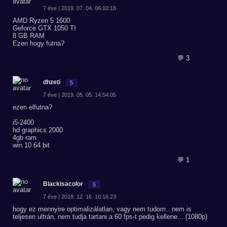
7 éve | 2019. 07. 04. 06:10:18
AMD Ryzen 5 1600
Geforce GTX 1050 TI
8 GB RAM
Ezen hogy futna?
💬 3
dhzeti
5
7 éve | 2019. 05. 05. 14:54:05
ezen elfutna?
i5-2400
hd graphics 2000
4gb ram
win 10 64 bit
💬 1
Blackisacolor
5
7 éve | 2018. 12. 16. 10:16:23
hogy ez mennyire optimalizálatlan, vagy nem tudom.. nem is
teljesen ultrán, nem tudja tartani a 60 fps-t pedig kellene... (1080p)