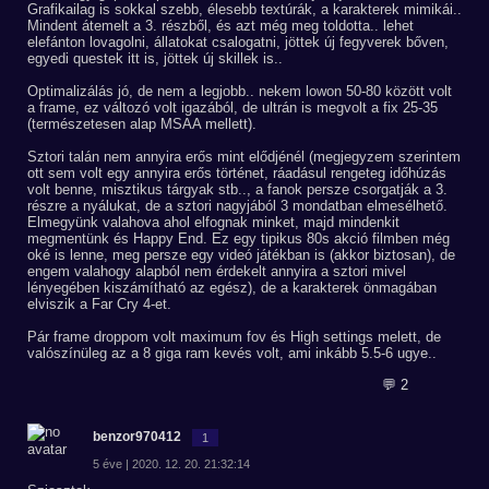
Grafikailag is sokkal szebb, élesebb textúrák, a karakterek mimikái..
Mindent átemelt a 3. részből, és azt még meg toldotta.. lehet
elefánton lovagolni, állatokat csalogatni, jöttek új fegyverek bőven,
egyedi questek itt is, jöttek új skillek is..
Optimalizálás jó, de nem a legjobb.. nekem lowon 50-80 között volt
a frame, ez változó volt igazából, de ultrán is megvolt a fix 25-35
(természetesen alap MSAA mellett).
Sztori talán nem annyira erős mint elődjénél (megjegyzem szerintem
ott sem volt egy annyira erős történet, ráadásul rengeteg időhúzás
volt benne, misztikus tárgyak stb.., a fanok persze csorgatják a 3.
részre a nyálukat, de a sztori nagyjából 3 mondatban elmesélhető.
Elmegyünk valahova ahol elfognak minket, majd mindenkit
megmentünk és Happy End. Ez egy tipikus 80s akció filmben még
oké is lenne, meg persze egy videó játékban is (akkor biztosan), de
engem valahogy alapból nem érdekelt annyira a sztori mivel
lényegében kiszámítható az egész), de a karakterek önmagában
elviszik a Far Cry 4-et.
Pár frame droppom volt maximum fov és High settings melett, de
valószínüleg az a 8 giga ram kevés volt, ami inkább 5.5-6 ugye..
💬 2
benzor970412
1
5 éve | 2020. 12. 20. 21:32:14