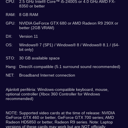
CPU:
2.5 GHz Intel® Core™ i5-2400S or 4.0 GHz AMD FX-
8350 or better
RAM:
8 GB RAM
GPU:
NVIDIA GeForce GTX 680 or AMD Radeon R9 290X or
better (2GB VRAM)
DX:
Version 11
OS:
Windows® 7 (SP1) / Windows® 8 / Windows® 8.1 / (64-
bit only)
STO:
30 GB available space
Hang:
DirectX-compatible (5.1 surround sound recommended)
NET:
Broadband Internet connection
Ajánlott periféria: Windows-compatible keyboard, mouse,
optional controller (Xbox 360 Controller for Windows
recommended)
NOTE: Supported video cards at the time of release: NVIDIA
GeForce GTX 460 or better, GeForce GTX 700 series; AMD
Radeon HD5850 or better, Radeon R9 series. Note: Laptop
versions of these cards may work but are NOT officially