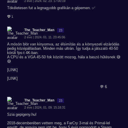
2 éve | 2024. 02. 23. 17:00:19
Tökéletesen fut a legnagyobb grafikán a gépemen. ✅
1
The_Teacher_Man
23
2 éve | 2024. 01. 11. 23:45:06
A mósön blör van kinyomva, az élsimítás és a környezeti elzáródás
pedig középállásban. Minden más ultrán. Így tudja a játszató 40-50
körüli fps-t 4K-ban.
A CPU és a VGA 45-50 fok között mozog, hála a baszó hűtésnek 😅
😅
[LINK]
[LINK]
💬 6
The_Teacher_Man
23
2 éve | 2024. 01. 09. 15:18:31
Szia gepigeny.hu!
2018-decemberében vettem meg, a FarCry 3-mal és Primal-lel
együtt, de annyira nem jött be, hogy 5 évig porosodott a Steam