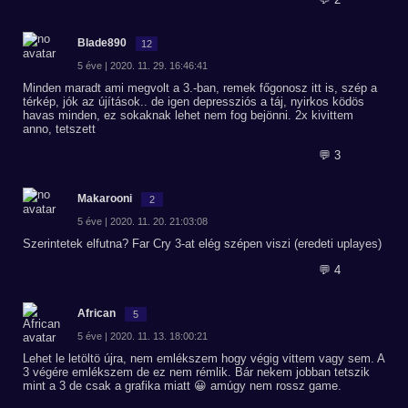
Blade890
12
5 éve | 2020. 11. 29. 16:46:41
Minden maradt ami megvolt a 3.-ban, remek főgonosz itt is, szép a
térkép, jók az újítások.. de igen depressziós a táj, nyirkos ködös
havas minden, ez sokaknak lehet nem fog bejönni. 2x kivittem
anno, tetszett
💬 3
Makarooni
2
5 éve | 2020. 11. 20. 21:03:08
Szerintetek elfutna? Far Cry 3-at elég szépen viszi (eredeti uplayes)
💬 4
African
5
5 éve | 2020. 11. 13. 18:00:21
Lehet le letöltö újra, nem emlékszem hogy végig vittem vagy sem. A
3 végére emlékszem de ez nem rémlik. Bár nekem jobban tetszik
mint a 3 de csak a grafika miatt 😀 amúgy nem rossz game.