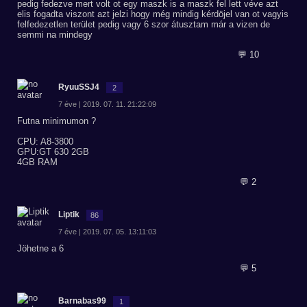
pedig fedezve mert volt ot egy maszk is a maszk fel lett véve azt
elis fogadta viszont azt jelzi hogy még mindig kérdöjel van ot vagyis
felfedezetlen terület pedig vagy 6 szor átusztam már a vizen de
semmi na mindegy
💬 10
RyuuSSJ4
2
7 éve | 2019. 07. 11. 21:22:09
Futna minimumon ?
CPU: A8-3800
GPU:GT 630 2GB
4GB RAM
💬 2
Liptik
86
7 éve | 2019. 07. 05. 13:11:03
Jöhetne a 6
💬 5
Barnabas99
1