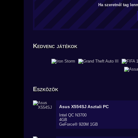
Ha szeretnél tag len
Kedvenc játékok
Eszközök
Asus X554SJ
Asztali PC
Intel QC N3700
4GB
GeForce® 920M 1GB