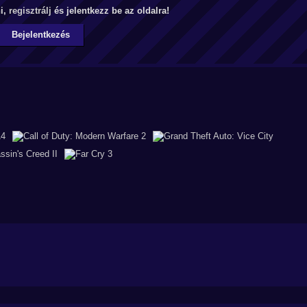
ni,
regisztrálj
és jelentkezz be az oldalra!
Bejelentkezés