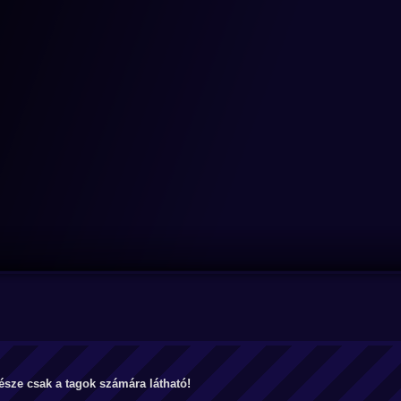
észe csak a tagok számára látható!