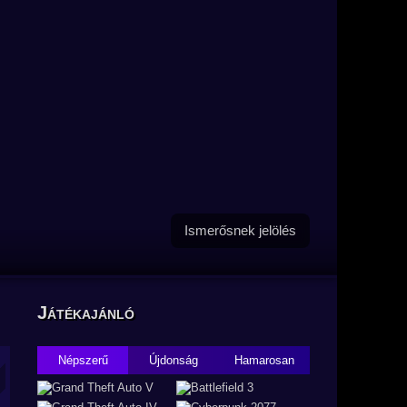
Ismerősnek jelölés
Játékajánló
Népszerű
Újdonság
Hamarosan