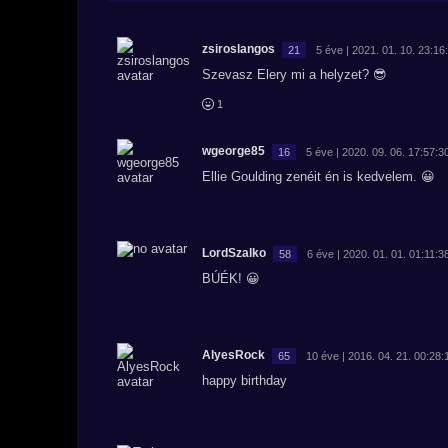
zsiroslangos
21
5 éve | 2021. 01. 10. 23:16
Szevasz Elery mi a helyzet? 😎
1
wgeorge85
16
5 éve | 2020. 09. 06. 17:57:3
Ellie Goulding zenéit én is kedvelem. 😀
LordSzalko
58
6 éve | 2020. 01. 01. 01:11:3
BÚÉK! 😀
AlyesRock
65
10 éve | 2016. 04. 21. 00:28:
happy birthday