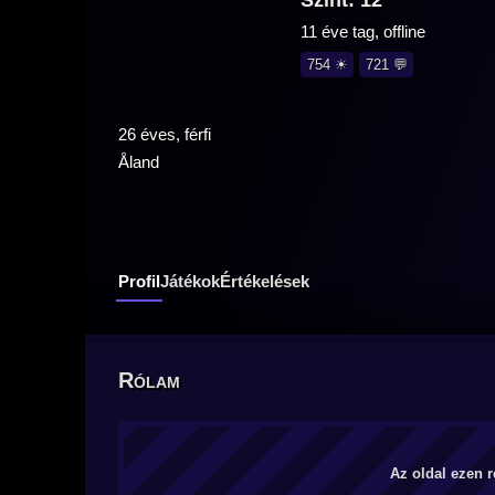
Szint: 12
11 éve tag, offline
754 ☀
721 💬
26 éves, férfi
Åland
Profil
Játékok
Értékelések
Rólam
Az oldal ezen r