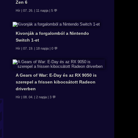
Zen 6
Hír | 07. 26. | 11 napja | 5 💬
Kivonják a forgalomból a Nintendo
Switch 1-et
Hír | 07. 19. | 18 napja | 0 💬
A Gears of War: E-Day és az RX 9050 is
szerepel a frissen kibocsátott Radeon
driverben
Hír | 08. 04. | 2 napja | 3 💬