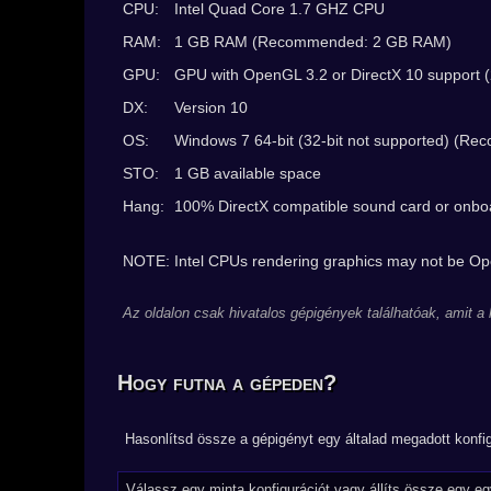
CPU:
Intel Quad Core 1.7 GHZ CPU
RAM:
1 GB RAM (Recommended: 2 GB RAM)
GPU:
GPU with OpenGL 3.2 or DirectX 10 support 
DX:
Version 10
OS:
Windows 7 64-bit (32-bit not supported) (Re
STO:
1 GB available space
Hang:
100% DirectX compatible sound card or onb
NOTE: Intel CPUs rendering graphics may not be Op
Az oldalon csak hivatalos gépigények találhatóak, amit a
Hogy futna a gépeden?
Hasonlítsd össze a gépigényt egy általad megadott konfig