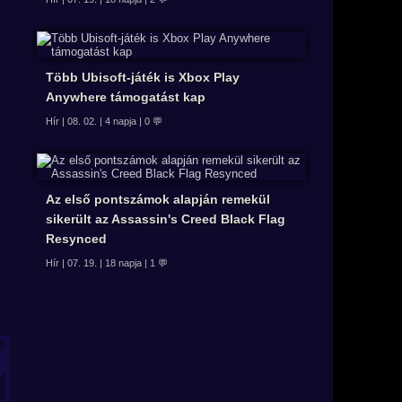
Több Ubisoft-játék is Xbox Play
Anywhere támogatást kap
Hír | 08. 02. | 4 napja | 0 💬
Az első pontszámok alapján remekül
sikerült az Assassin's Creed Black Flag
Resynced
Hír | 07. 19. | 18 napja | 1 💬