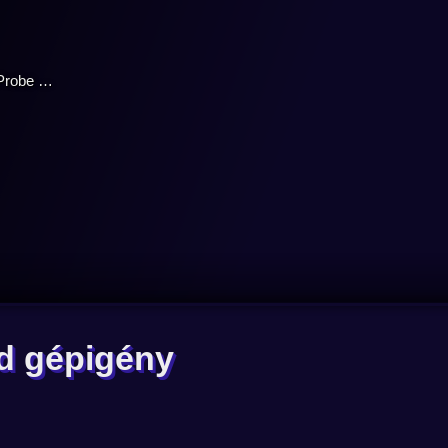
tainment
d gépigény