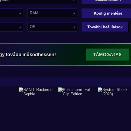
RAM
Konfig mentése
OS
További beállítások
ogy tovább működhessen!
TÁMOGATÁS