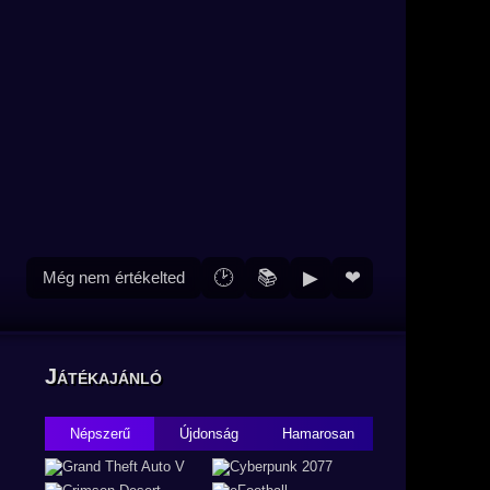
🕑
📚
▶
❤
Még nem értékelted
Játékajánló
Népszerű
Újdonság
Hamarosan