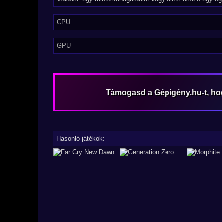
CPU
GPU
Támogasd a Gépigény.hu-t, h
Hasonló játékok: