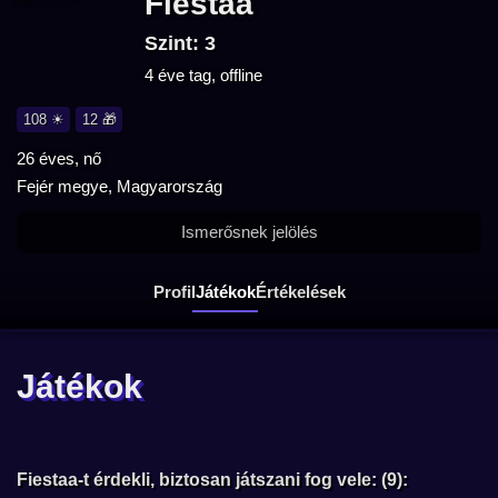
Fiestaa
Szint: 3
4 éve tag, offline
108 ☀
12 🎁
26 éves, nő
Fejér megye, Magyarország
Ismerősnek jelölés
Profil
Játékok
Értékelések
Játékok
Fiestaa-t érdekli, biztosan játszani fog vele: (9):