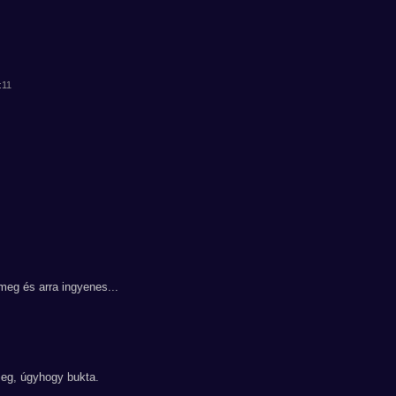
:11
meg és arra ingyenes...
meg, úgyhogy bukta.