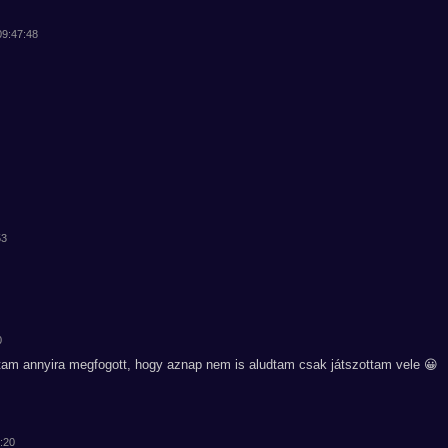
09:47:48
53
0
ltam annyira megfogott, hogy aznap nem is aludtam csak játszottam vele 😀
0:20