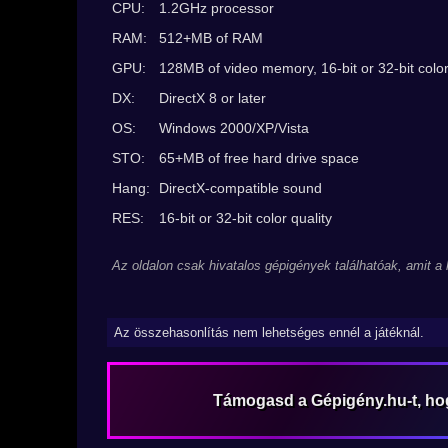
CPU:
1.2GHz processor
RAM:
512+MB of RAM
GPU:
128MB of video memory, 16-bit or 32-bit color
DX:
DirectX 8 or later
OS:
Windows 2000/XP/Vista
STO:
65+MB of free hard drive space
Hang:
DirectX-compatible sound
RES:
16-bit or 32-bit color quality
Az oldalon csak hivatalos gépigények találhatóak, amit a
Az összehasonlítás nem lehetséges ennél a játéknál.
Támogasd a Gépigény.hu-t, h