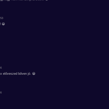
:53
! 😀
46
1x előveszed bőven jó. 😀
26