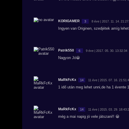
KORIGAMER
3
8 éve | 2017. 11. 14. 21:27
Ingyen van Originen, szedjétek amíg lehet
Patrik550
6
9 éve | 2017. 05. 30. 13:32:34
Nagyon Jó😀
MaRkFcKx
14
11 éve | 2015. 07. 16. 21:51:
1 idő után meg lehet unni,de ha 1 évente 
MaRkFcKx
14
11 éve | 2015. 03. 29. 18:43:
még a mai napig jó vele játszani!! 😀