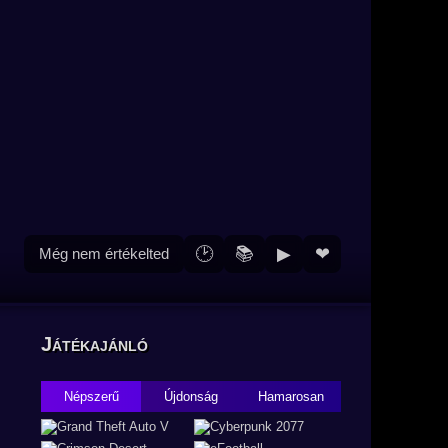
🕑
📚
▶
❤
Még nem értékelted
Játékajánló
Népszerű
Újdonság
Hamarosan