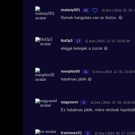
matany001
62
11 éve | 2015. 02. 28. 
Remek hangulata van az biztos. 😃
NoOp3
17
11 éve | 2014. 12. 07. 10:01:49
eléggé betegek a zozok 😃
menphis00
11
11 éve | 2014. 12. 01. 22:03:
hatalmas játék 😃
nagyaurel
6
12 éve | 2014. 07. 03. 19:02:0
Ez hatalmas játék, mikor elsőnek kipróbá
KamonasX1
2
12 éve | 2014. 06. 17. 13:5