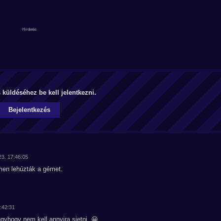
küldéséhez be kell jelentkezni.
Bejelentkezés
23. 17:46:05
men lehúzták a gémet.
1:42:31
gyhogy nem kell annyira sietni. 😀