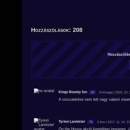
Hozzászólások: 208
Hozzászólás 
Kings Bounty fan
60
9 hónapja | 2025. 10. 
A visszatérése nem lett nagy valami stea
Tyrion Lannister
76
8 éve | 2017. 11. 14. 2
On the House akció keretében ingyenes, ú