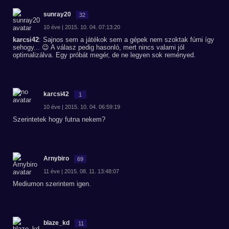
sunray20
32
10 éve | 2015. 10. 04. 07:13:20
karcsi42
: Sajnos sem a játékok sem a gépek nem szoktak fúrni így
sehogy... 😉 A válasz pedig hasonló, mert nincs valami jól
optimalizálva. Egy próbát megér, de ne legyen sok reményed.
karcsi42
1
10 éve | 2015. 10. 04. 06:59:19
Szerintetek hogy futna nekem?
Arnybiro
69
11 éve | 2015. 08. 11. 13:48:07
Mediumon szerintem igen.
blaze_kd
11