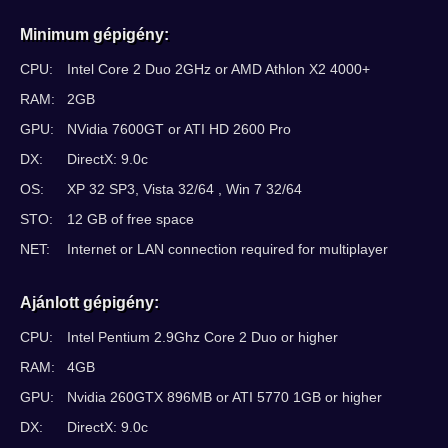
Minimum gépigény:
CPU:
Intel Core 2 Duo 2GHz or AMD Athlon X2 4000+
RAM:
2GB
GPU:
NVidia 7600GT or ATI HD 2600 Pro
DX:
DirectX: 9.0c
OS:
XP 32 SP3, Vista 32/64 , Win 7 32/64
STO:
12 GB of free space
NET:
Internet or LAN connection required for multiplayer
Ajánlott gépigény:
CPU:
Intel Pentium 2.9Ghz Core 2 Duo or higher
RAM:
4GB
GPU:
Nvidia 260GTX 896MB or ATI 5770 1GB or higher
DX:
DirectX: 9.0c