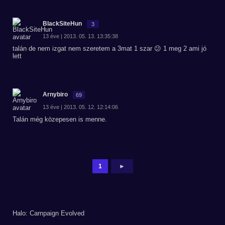
BlackSiteHun
3
13 éve | 2013. 05. 13. 13:35:38
talán de nem izgat nem szeretem a 3mat 1 szar 😕 1 meg 2 ami jó
lett
Arnybiro
69
13 éve | 2013. 05. 12. 12:14:06
Talán még közepesen is menne.
1
►
Halo: Campaign Evolved