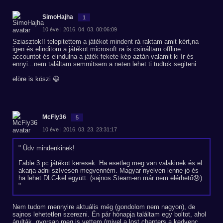
SimoHajha
1
10 éve | 2016. 04. 03. 00:06:09
Sziasztok!! telepitettem a játékot mindent rá raktam amit kért,na
igen és elinditom a játékot microsoft ra is csináltam offline
accountot és elindulna a játék fekete kép aztán valamit ki ír és
ennyi...nem találtam semmitsem a neten lehet ti tudtok segiteni
elöre is köszi 😀
McFly36
5
10 éve | 2016. 03. 23. 23:31:17
Üdv mindenkinek!
Fable 3 pc játékot keresek. Ha esetleg meg van valakinek és el
akarja adni szívesen megvenném. Magyar nyelven lenne jó és
ha lehet DLC-kel együtt. (sajnos Steam-en már nem elérhető😞)
Nem tudom mennyire aktuális még (gondolom nem nagyon), de
sajnos lehetetlen szerezni. Én pár hónapja találtam egy boltot, ahol
árulták, gyorsan meg is vettem (mivel a lost chapters a kedvenc