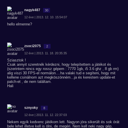
nagyk487
30
12 éve | 2013. 12. 10. 15:54:07
hello elmenne?
zsoci2075
2
12 éve | 2013. 11. 18. 20:35:35
Sziasztok !
Csak annyit szeretnék kérdezni, hogy telepítettem a játékot és
(szerintem nincs egy rossz gépem : 7770 1gb, i5 3.6 ghz , 8 gb rm)
alig viszi 30 FPS-el normálon....ha valaki tud e segíteni, hogy mit
kellene csinálnom azt megköszönném...ja és kerestem update-et
patch-et , de nem találtam.
Hali
sznyoky
8
12 éve | 2013. 11. 12. 22:37:03
Nekem egyik kedvenc játékom lett. Nagyon jóra sikerült és sok órát
bele lehet illetve kell is ölni, de megéri. Nem kell neki nagy gép,