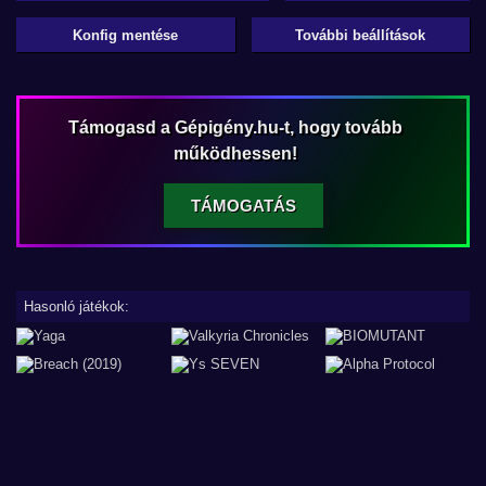
Konfig mentése
További beállítások
Támogasd a Gépigény.hu-t, hogy tovább
működhessen!
TÁMOGATÁS
Hasonló játékok: