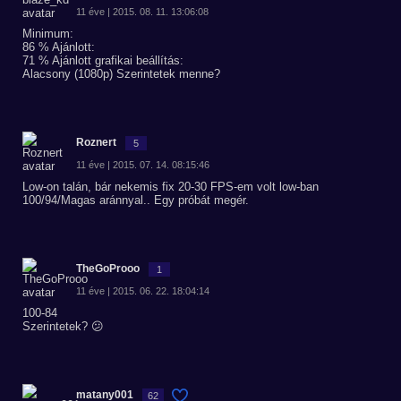
11 éve | 2015. 08. 11. 13:06:08
Minimum:
86 % Ajánlott:
71 % Ajánlott grafikai beállítás:
Alacsony (1080p) Szerintetek menne?
Roznert
5
11 éve | 2015. 07. 14. 08:15:46
Low-on talán, bár nekemis fix 20-30 FPS-em volt low-ban
100/94/Magas aránnyal.. Egy próbát megér.
TheGoProoo
1
11 éve | 2015. 06. 22. 18:04:14
100-84
Szerintetek? 😕
matany001
62