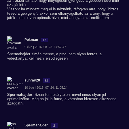
az", akkor látható, hogy lényegesen gyengébb a gépében lévő mint
az ajánlott).
Viszont ha mindezt még el is néznénk, ráfogván arra, hogy "biztos
téved a gépigény", akkor sem elhanyagolható az a tény, hogy a
játék rosszul van optimalizálva, mint ahogyan azt említettem.
Pokman
17
9 éve | 2016. 08. 23. 14:57:47
Spermahajder simán menne, a proci nem olyan fontos, a
videókártyát kell nézni elsődlegesen
sunray20
32
10 éve | 2016. 07. 24. 11:05:24
Spermahajder
: Szerintem esélytelen, mivel nincs olyan jól
optimalizálva. Még ha jól is futna, a városban biztosan elkezdene
szaggatni.
Spermahajder
2