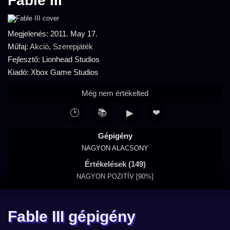
Fable III
Megjelenés: 2011. May 17.
Műfaj:
Akció
,
Szerepjáték
Fejlesztő: Lionhead Studios
Kiadó: Xbox Game Studios
Még nem értékelted
🕑
📚
▶
❤
Gépigény
NAGYON ALACSONY
Értékelések (149)
NAGYON POZITÍV [90%]
Fable III gépigény