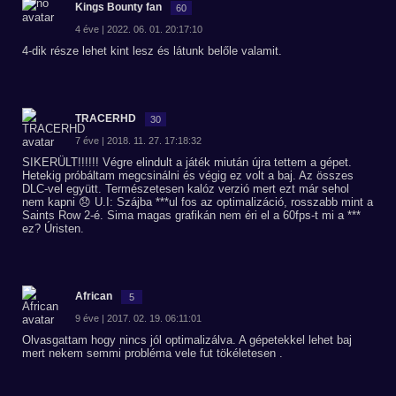
Kings Bounty fan
60
4 éve | 2022. 06. 01. 20:17:10
4-dik része lehet kint lesz és látunk belőle valamit.
TRACERHD
30
7 éve | 2018. 11. 27. 17:18:32
SIKERÜLT!!!!!! Végre elindult a játék miután újra tettem a gépet.
Hetekig próbáltam megcsinálni és végig ez volt a baj. Az összes
DLC-vel együtt. Természetesen kalóz verzió mert ezt már sehol
nem kapni 😞 U.I: Szájba ***ul fos az optimalizáció, rosszabb mint a
Saints Row 2-é. Sima magas grafikán nem éri el a 60fps-t mi a ***
ez? Úristen.
African
5
9 éve | 2017. 02. 19. 06:11:01
Olvasgattam hogy nincs jól optimalizálva. A gépetekkel lehet baj
mert nekem semmi probléma vele fut tökéletesen .