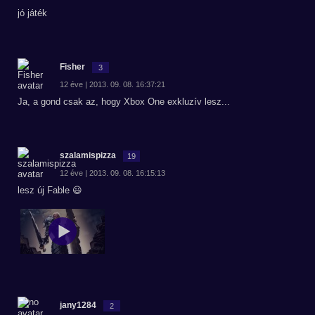
jó játék
Fisher
3
12 éve | 2013. 09. 08. 16:37:21
Ja, a gond csak az, hogy Xbox One exkluzív lesz...
szalamispizza
19
12 éve | 2013. 09. 08. 16:15:13
lesz új Fable 😃
jany1284
2