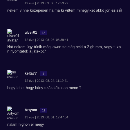
12 éve | 2013. 09. 08. 12:53:27
nékem vinné közepesen ha má ki vittem minegyiket akko jőn ezis😆
ulver01
13
12 éve | 2013. 08. 26. 08:39:41
Hát nekem úgy tűnik még lowon se elég neki a 2 gb ram, vagy ti xp-
n nyomtátok a játékot?
kelta77
1
12 éve | 2013. 08. 24. 11:19:41
hogy lehet hogy hány százalékosan mene ?
Artyom
11
13 éve | 2013. 08. 01. 12:47:54
nálam highon el megy