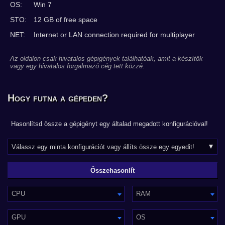
OS:
Win 7
STO:
12 GB of free space
NET:
Internet or LAN connection required for multiplayer
Az oldalon csak hivatalos gépigények találhatóak, amit a készítők
vagy egy hivatalos forgalmazó cég tett közzé.
Hogy futna a gépeden?
Hasonlítsd össze a gépigényt egy általad megadott konfigurációval!
CPU
RAM
GPU
OS