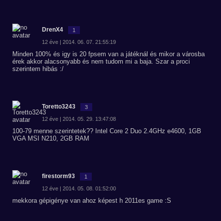
DrenX4
1
12 éve | 2014. 06. 07. 21:55:19
Minden 100% és igy is 20 fpsem van a játéknál és mikor a városba
érek akkor alacsonyabb és nem tudom mi a baja. Szar a proci
szerintem hibás :/
Toretto3243
3
12 éve | 2014. 05. 29. 13:47:08
100-79 menne szerintetek?? Intel Core 2 Duo 2.4GHz e4600, 1GB
VGA MSI N210, 2GB RAM
firestorm93
1
12 éve | 2014. 05. 08. 01:52:00
mekkora gépigénye van ahoz képest h 2011es game :S