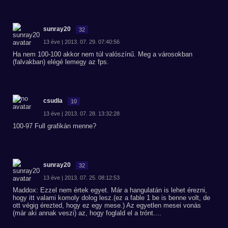
sunray20
32
13 éve | 2013. 07. 29. 07:40:56
Ha nem 100-100 akkor nem túl valószínű. Meg a városokban
(falvakban) elégé lemegy az fps.
csudla
10
13 éve | 2013. 07. 28. 13:32:28
100-97 Full grafikán menne?
sunray20
32
13 éve | 2013. 07. 25. 08:12:53
Maddox: Ezzel nem értek egyet. Már a hangulatán is lehet érezni,
hogy itt valami komoly dolog lesz.(ez a fable 1 be is benne volt, de
ott végig érezted, hogy ez egy mese.) Az egyetlen mesei vonás
(már aki annak veszi) az, hogy foglald el a trónt....