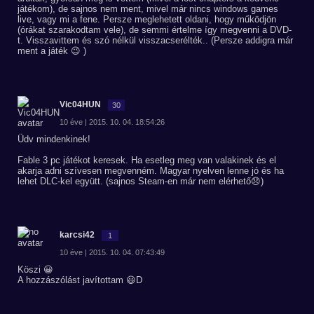
játékom), de sajnos nem ment, mivel már nincs windows games
live, vagy mi a fene. Persze meglehetett oldani, hogy működjön
(órákat szarakodtam vele), de semmi értelme így megvenni a DVD-
t. Visszavittem és szó nélkül visszacserélték.. (Persze addigra már
ment a játék 😉 )
Vic04HUN
30
10 éve | 2015. 10. 04. 18:54:26
Üdv mindenkinek!
Fable 3 pc játékot keresek. Ha esetleg meg van valakinek és el
akarja adni szívesen megvenném. Magyar nyelven lenne jó és ha
lehet DLC-kel együtt. (sajnos Steam-en már nem elérhető😞)
karcsi42
1
10 éve | 2015. 10. 04. 07:43:49
Köszi 😀
A hozzászólást javítottam 😃D