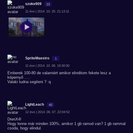
szoke909
10
11 éve | 2014. 10. 25. 21:13:11
SpriteMaestro
1
11 éve | 2014. 10. 06. 19:30:00
Emberek 100-80 de valamiért amikor elinditom fekete lesz a
képernyő .....
Valaki tudna segiteni ? :q
LightLeach
40
12 éve | 2014. 06. 07. 22:04:52
DrenX4!
Hogy lenne már minden 100%, amikor 1 gb ramod van? 1 gb rammal
csoda, hogy elindul.