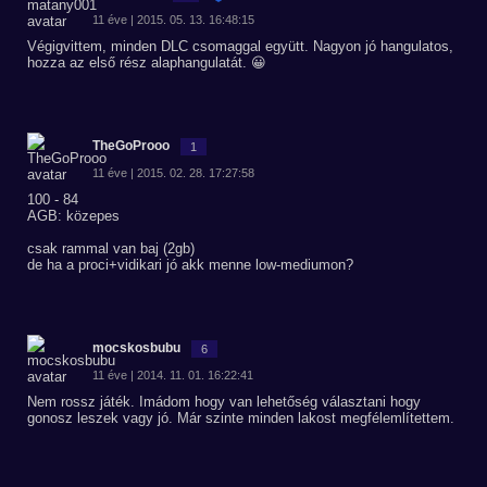
11 éve | 2015. 05. 13. 16:48:15
Végigvittem, minden DLC csomaggal együtt. Nagyon jó hangulatos,
hozza az első rész alaphangulatát. 😀
TheGoProoo
1
11 éve | 2015. 02. 28. 17:27:58
100 - 84
AGB: közepes
csak rammal van baj (2gb)
de ha a proci+vidikari jó akk menne low-mediumon?
mocskosbubu
6
11 éve | 2014. 11. 01. 16:22:41
Nem rossz játék. Imádom hogy van lehetőség választani hogy
gonosz leszek vagy jó. Már szinte minden lakost megfélemlítettem.