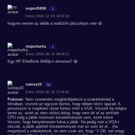
asgard5898
1
9 éve | 2016. 12. 03. 18:01:19
hogyne menne az elébb a teafőzőn játszottam vele 😃
majashurka
1
9 éve | 2016. 09. 16. 09:26:12
Egy HP EliteBook 8440p-n elmenne? 😀
sunray20
32
9 éve | 2016. 08. 23. 17:45:55
Pokman
: Nem szeretném megkérdőjelezni a szakértelmed a
témában, viszont az egyszer biztos, hogy ebben nincs igazad. A
processzor is majdnem olyan fontos mint a VGA. Viszont ha mégse
lenne az, azért az nem utolsó dolog, hogy nem éri el az említett
CPU még a játék minimum követelményeit sem, ezért kötve
hiszem, hogy kényelmesen futna a játék. Ha pedig már a VGA-t
nézzük, a játék ajánlott követelményeit már ez sem éri el... (ha
megnézed a videokártyát, és nem csak azt, hogy "1 GB, tuti megy