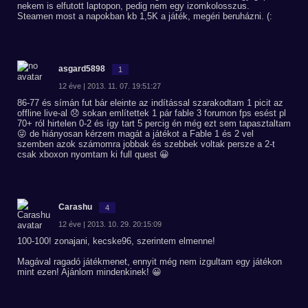
nekem is elfutott laptopon, pedig nem egy izomkolosszus.
Steamen most a napokban kb 1,5K a játék, megéri beruházni. (:
asgard5898
1
12 éve | 2013. 11. 07. 19:51:27
86-77 és símán fut bár eleinte az indítással szarakodtam 1 picit az
offline live-al 😞 sokan említettek 1 pár fable 3 forumon fps esést pl
70+ ról hirtelen 0-2 és így tart 5 percig én még ezt sem tapasztaltam
😜 de hiányosan kérzem magát a játékot a Fable 1 és 2 vel
szemben azok számomra jobbak és szebbek voltak persze a 2-t
csak xboxon nyomtam ki full quest 😀
Carashu
4
12 éve | 2013. 10. 29. 20:15:09
100-100! zonajani, kecske96, szerintem elmenne!
Magával ragadó játékmenet, ennyit még nem izgultam egy játékon
mint ezen! Ajánlom mindenkinek! 😀