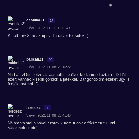
💬 1
csabika21
27
3 éve | 2022. 11. 11. 11:19:43
KIijött mw 2 -re az új nvidia driver töltsétek :)
balikah21
20
3 éve | 2022. 11. 08. 23:16:22
Na hát lvl-55 illetve az assault rifle-öket ki diamond-oztam. :D Hát
azért vannak kisebb gondok a játékkal. Bár gondolom ezeket úgy is
fogják javítani :D
nordesz
30
3 éve | 2022. 11. 08. 20:41:46
Nálam valami hibával szaraxik nem tudok a főcímen tuljutni.
Valakinek ötlete?