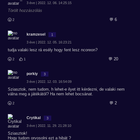
3 éve | 2022. 12. 06. 14:25:15
Törölt hozzászólás
💬 6
2
kramzesel
1
3 éve | 2022. 12. 05. 16:23:21
tudja valaki lesz rá esély hogy fent lesz ncoreon?
💬 20
2
1
porkiy
3
3 éve | 2022. 12. 03. 16:54:09
Sziasztok, nem tudom, h lehet-e ilyet itt kérdezni, de valaki nem
válna meg a játékától? Ha nem lehet bocsánat.
💬 2
2
Crytikal
3
3 éve | 2022. 11. 29. 21:28:10
Sziasztok!
Hogy tudom orvosolni ezt a hibát ?