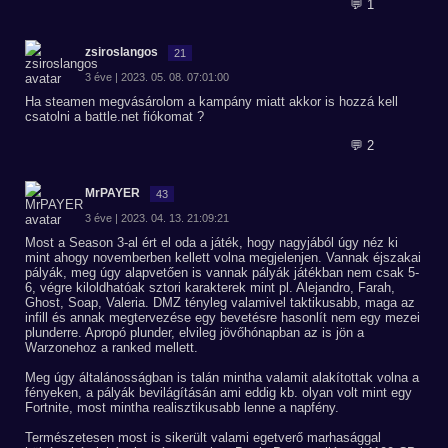
💬 1
zsiroslangos
21
3 éve | 2023. 05. 08. 07:01:00
Ha steamen megvásárolom a kampány miatt akkor is hozzá kell
csatolni a battle.net fiókomat ?
💬 2
MrPAYER
43
3 éve | 2023. 04. 13. 21:09:21
Most a Season 3-al ért el oda a játék, hogy nagyjából úgy néz ki
mint ahogy novemberben kellett volna megjelenjen. Vannak éjszakai
pályák, meg úgy alapvetően is vannak pályák játékban nem csak 5-
6, végre kiloldhatóak sztori karakterek mint pl. Alejandro, Farah,
Ghost, Soap, Valeria. DMZ tényleg valamivel taktikusabb, maga az
infill és annak megtervezése egy bevetésre hasonlít nem egy mezei
plunderre. Apropó plunder, elvileg jövőhónapban az is jön a
Warzonehoz a ranked mellett.
Meg úgy általánosságban is talán mintha valamit alakítottak volna a
fényeken, a pályák bevilágításán ami eddig kb. olyan volt mint egy
Fortnite, most mintha realisztikusabb lenne a napfény.
Természetesen most is sikerült valami egetverő marhasággal