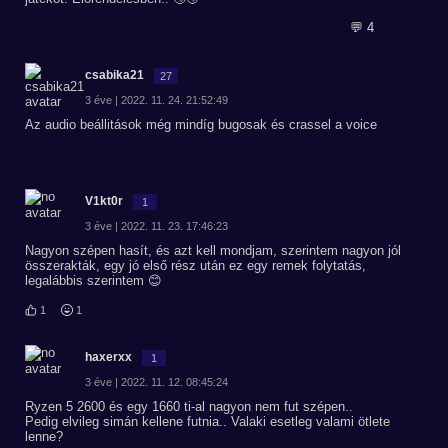
💬 4
csabika21
27
3 éve | 2022. 11. 24. 21:52:49
Az audio beállitások még mindíg bugosak és crassel a voice
V1kt0r
1
3 éve | 2022. 11. 23. 17:46:23
Nagyon szépen hasít, és azt kell mondjam, szerintem nagyon jól
összerakták, egy jó első rész után ez egy remek folytatás,
legalábbis szerintem 😊
1
1
haxerxx
1
3 éve | 2022. 11. 12. 08:45:24
Ryzen 5 2600 és egy 1660 ti-al nagyon nem fut szépen..
Pedig elvileg simán kellene futnia.. Valaki esetleg valami ötlete
lenne?