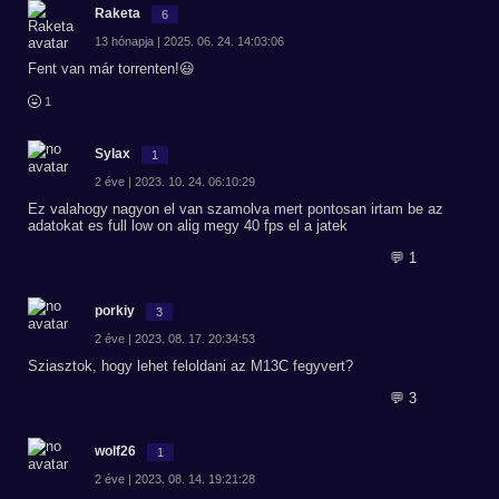
Raketa
6
13 hónapja | 2025. 06. 24. 14:03:06
Fent van már torrenten!😃
1
Sylax
1
2 éve | 2023. 10. 24. 06:10:29
Ez valahogy nagyon el van szamolva mert pontosan irtam be az
adatokat es full low on alig megy 40 fps el a jatek
💬 1
porkiy
3
2 éve | 2023. 08. 17. 20:34:53
Sziasztok, hogy lehet feloldani az M13C fegyvert?
💬 3
wolf26
1
2 éve | 2023. 08. 14. 19:21:28