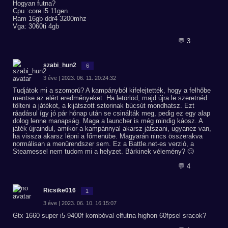
Hogyan futna?
Cpu :core i5 11gen
Ram 16gb ddr4 3200mhz
Vga: 3060ti 4gb
💬 3
szabi_hun2
6
3 éve | 2023. 06. 11. 20:24:32
Tudjátok mi a szomorú? A kampányból kifelejtették, hogy a felhőbe
mentse az elért eredményeket. Ha letörlöd, majd újra le szeretnéd
tölteni a játékot, a kijátszott sztorinak búcsút mondhatsz. Ezt
ráadásul így jó pár hónap után se csinálták meg, pedig ez egy alap
dolog lenne manapság. Maga a launcher is még mindig káosz. A
játék újraindul, amikor a kampánnyal akarsz játszani, ugyanez van,
ha vissza akarsz lépni a főmenübe. Magyarán nincs összerakva
normálisan a menürendszer sem. Ez a Battle.net-es verzió, a
Steamessel nem tudom mi a helyzet. Bárkinek vélemény? 🙄
💬 4
Ricsike016
1
3 éve | 2023. 06. 10. 16:15:07
Gtx 1660 super i5-9400f kombóval elfutna highon 60fpsel sracok?