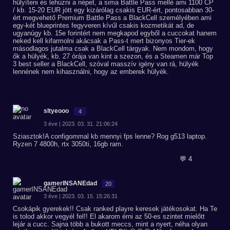
hülyíteni és lehúzni a népet, a sima Battle Pass mellé ami 1100 CP
/ kb. 15-20 EUR jött egy kizárólag csakis EUR-ért, pontosabban 30-
ért megvehető Premium Battle Pass a BlackCell személyében ami
egy-két blueprintes fegyveren kívűl csakis kozmetikát ad, de
ugyanúgy kb. 15e forintért nem megkapod egyből a cuccokat hanem
neked kell kifarmolni akácsak a Pass-t mert bizonyos Tier-ek
másodlagos jutalma csak a BlackCell tárgyak. Nem mondom, hogy
ők a hülyék, kb. 27 órája van kint a szezon, és a Steamen már Top
3 best seller a BlackCell, szóval masszív igény van rá, hülyék
lennének nem kihasználni, hogy az emberek hülyék.
sltyeooo
4
3 éve | 2023. 03. 31. 21:06:24
Sziasztok!A configommal kb mennyi fps lenne? Rog g513 laptop.
Ryzen 7 4800h, rtx 3050ti, 16gb ram.
💬 4
gamerINSANEdad
20
3 éve | 2023. 03. 15. 15:26:31
Csokápik gyerekek!! Csak ranked playre keresek játékosokat. Ha Te
is tolod akkor vegyél fel!! El akarom érni az 50-es szintet mielőtt
lejár a cucc. Sajna több a bukott meccs, mint a nyert, néha olyan