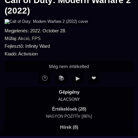
Call of Duty: Modern Warfare 2
(2022)
Megjelenés: 2022. October 28.
Műfaj:
Akció
,
FPS
Fejlesztő: Infinity Ward
Kiadó: Activision
Még nem értékelted
🕑
📚
▶
❤
Gépigény
ALACSONY
Értékelések (28)
NAGYON POZITÍV [86%]
Hírek (8)