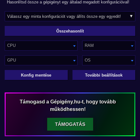
Hasonlítsd össze a gépigényt egy általad megadott konfigurációval!
CPU
RAM
GPU
OS
Konfig mentése
További beállítások
Támogasd a Gépigény.hu-t, hogy tovább
működhessen!
TÁMOGATÁS