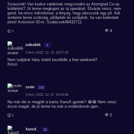
Sziasztok! Van kedve valakinek megcsinálni az Atomgrad Co-op
küldetést? Jó lenne megkapni az új operátort. Elvárás nincs, nem
gond, ha nincs mikrofonod, a lényeg, hogy játsszunk egy jót. Két
emberre lenne szükség, jelöljetek és szóljatok, ha van kedvetek
jönni! Activision ID-m: Szabicsek#6432712
💬 4
1
zolko666
5
3 éve | 2022. 12. 15. 18:27:42
Nem tudjátok hány órától kezdődik a free weekend?
Köszi.
zsolo
103
3 éve | 2022. 12. 07. 18:43:06
Na már ide is megjött a kamu XanoX gyerek? 😂😂 Nem veszi
észre magát, de jó lenne ha már a moderátorok igen...
💬 2
1
XanoX_
10