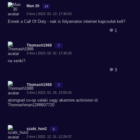
Man 30
14
3 éve | 2023. 02. 13. 17:30:53
Ennek a Call Of Duty - nak is folyamatos internet kapcsolat kell?
💬 1
Thomash1988
7
3 éve | 2023. 02. 02. 17:30:28
na senki?
💬 3
Thomash1988
7
3 éve | 2023. 01. 25. 13:55:43
atomgrad co-op valaki vagy akarmire activision id
Thomashman12#8607720
szabi_hun2
6
3 éve | 2022. 12. 31. 12:29:37