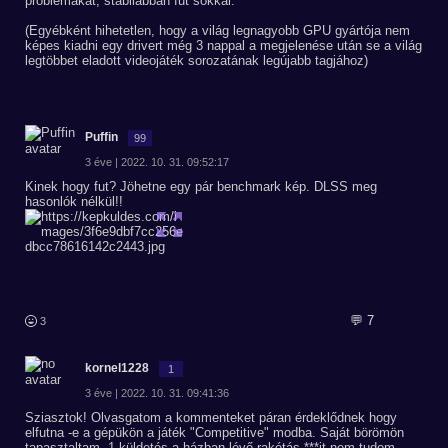
problémákat, stabilabban fut sokkal.
(Egyébként hihetetlen, hogy a világ legnagyobb GPU gyártója nem
képes kiadni egy drivert még 3 nappal a megjelenése után se a világ
legtöbbet eladott videojáték sorozatának legújabb tagjához)
Puffin
99
3 éve | 2022. 10. 31. 09:52:17
Kinek hogy fut? Jöhetne egy pár benchmark kép. DLSS meg
hasonlók nélkül!!
💬 7
3
kornel1228
1
3 éve | 2022. 10. 31. 09:41:36
Sziasztok! Olvasgatom a kommenteket páran érdeklődnek hogy
elfutna -e a gépükön a játék "Competitive" modba. Saját börömön
tapasztaltam, 1 küldetés a házban lévő rakétás ***it nem tudom