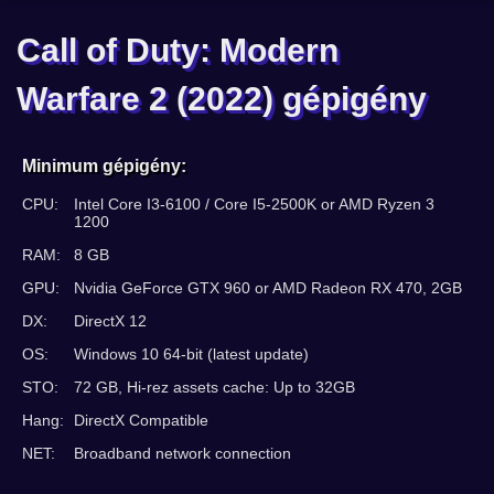
Call of Duty: Modern
Warfare 2 (2022) gépigény
Minimum gépigény:
CPU:
Intel Core I3-6100 / Core I5-2500K or AMD Ryzen 3
1200
RAM:
8 GB
GPU:
Nvidia GeForce GTX 960 or AMD Radeon RX 470, 2GB
DX:
DirectX 12
OS:
Windows 10 64-bit (latest update)
STO:
72 GB, Hi-rez assets cache: Up to 32GB
Hang:
DirectX Compatible
NET:
Broadband network connection