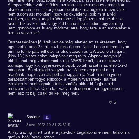
semmivel nem rosszabbak mint korábban, azt hiszem ennyi elég is.
A fegyverekkel való fejlődés, azoknak unlockolása és camozása
elsőre érthetetlen, mikor jobban belelátsz már egyértelművé válik,
nem tudom azt mondani, hogy ez okvetlenül jobb mint a régi
rendszer, aki csak majd a Warzone-al fog játszani hát nekik sok
sikert, biztos kell neki vagy 2-3 hónap mire minden fegyver meg
lesz, gondolom ez is egy módszer arra, hogy terelje az embereket a
fizetős verzió felé.
Összességében jó játék lett de még jelenleg az az érzésem, hogy
egy fizetős beta 2.0-át tesztelünk éppen. Nincs benne semmi olyan
ami ne lenne patchelhető, az első szezon és a Warzone startjára
(Nov 16.) biztos sokat kalapálnak még rajta. Alapnak nagyon jó,
ebből lehet még valami mint a régi MW2019-ből, aki emlékszik
tudhatja, hogy kb. ugyanezek a bajok voltak azzal is az első 1-2-3
hónapban. Én bizakodó vagyok, az IW nem engedheti meg
magának, hogy ilyen állapotban hagyja a játékát, a legnagyobb
darabszámban fogyó epizódok a Modern Warfare-ek, ha már
ezekben is meginognak a felhasználók akkor ki fogja majd
megvenni a Black Ops-okat vagy a Sledgehammer agymenéseit,
nem lesz itt baj, csak idő kell még neki.
💬 6
Saviour
11
3 éve | 2022. 10. 31. 23:39:11
A Ray tracing miért tűnt el a játékból? Legalább is én nem találom a
grafikai beállítások között