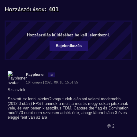
Hozzászólások: 401
Hozzászólás küldéséhez be kell jelentkezni.
Bejelentkezés
Payphoner
31
10 hónapja | 2025. 09. 18. 15:51:55
Sziasztok!
Szokott ez lenni akcios? vagy tudok ajánlani valami modernebb
(2012-3 utáni) FPS-t aminek a multija mostis megy sokan játszanak
vele, és van benen klasszikus TDM, Capture the flag és Domination
mód? 70 eurot nem szivesen adnék érte, ahogy látom hiába 3 éves
eléggé fent van az ára
💬 2