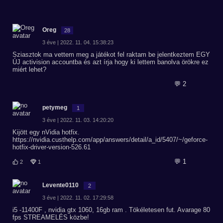
Oreg
28
3 éve | 2022. 11. 04. 15:38:23
Sziasztok ma vettem meg a játékot fel raktam be jelentkeztem EGY
ÚJ activision accountba és azt írja hogy ki lettem banolva örökre ez
miért lehet?
💬 2
petymeg
1
3 éve | 2022. 11. 03. 14:20:20
Kijött egy nVidia hotfix.
https://nvidia.custhelp.com/app/answers/detail/a_id/5407/~/geforce-
hotfix-driver-version-526.61
💬 1
2
1
Levente0110
2
3 éve | 2022. 11. 02. 17:29:58
i5 -11400F , nvidia gtx 1060, 16gb ram . Tökéletesen fut. Avarage 80
fps STREAMELÉS közbe!