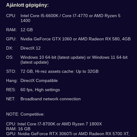
Ajánlott gépigény:
CPU:
Intel Core I5-6600K / Core I7-4770 or AMD Ryzen 5
1400
RAM:
12 GB
GPU:
Nvidia GeForce GTX 1060 or AMD Radeon RX 580, 4GB
DX:
DirectX 12
OS:
Windows 10 64-bit (latest update) or Windows 11 64-bit
(latest update)
STO:
72 GB, Hi-rez assets cache: Up to 32GB
Hang:
DirectX Compatible
RES:
60 fps, High settings
NET:
Broadband network connection
NOTE: Competitive:
CPU: Intel Core I7-8700K or AMD Ryzen 7 1800X
RAM: 16 GB
GPU: Nvidia GeForce RTX 3060Ti or AMD Radeon RX 5700 XT,