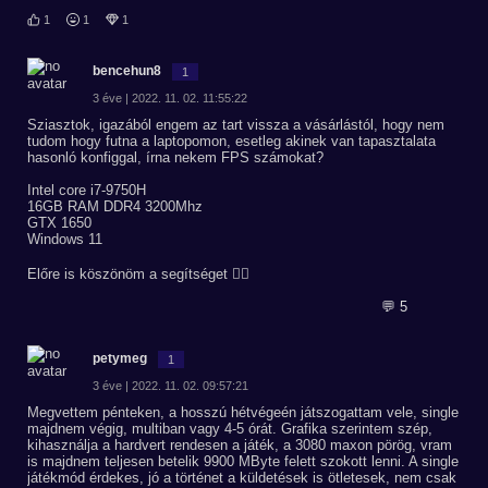
1
1
1
bencehun8
1
3 éve | 2022. 11. 02. 11:55:22
Sziasztok, igazából engem az tart vissza a vásárlástól, hogy nem
tudom hogy futna a laptopomon, esetleg akinek van tapasztalata
hasonló konfiggal, írna nekem FPS számokat?
Intel core i7-9750H
16GB RAM DDR4 3200Mhz
GTX 1650
Windows 11
Előre is köszönöm a segítséget 🙋‍♂️
💬 5
petymeg
1
3 éve | 2022. 11. 02. 09:57:21
Megvettem pénteken, a hosszú hétvégeén játszogattam vele, single
majdnem végig, multiban vagy 4-5 órát. Grafika szerintem szép,
kihasználja a hardvert rendesen a játék, a 3080 maxon pörög, vram
is majdnem teljesen betelik 9900 MByte felett szokott lenni. A single
játékmód érdekes, jó a történet a küldetések is ötletesek, nem csak