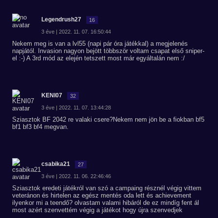
Legendrush27
16
3 éve | 2022. 11. 07. 16:50:44
Nekem meg is van a lvl55 (napi pár óra játékkal) a megjelenés
napjától. Invasion nagyon bejött többször voltam csapat első sniper-
el :-) A 3rd mód az elején tetszett most már egyáltalán nem :/
KENI07
32
3 éve | 2022. 11. 07. 13:44:28
Sziasztok BF 2042 re valaki csere?Nekem nem jön be a fiokban bf5
bf1 bf3 bf4 megvan.
csabika21
27
3 éve | 2022. 11. 06. 22:46:46
Sziasztok eredeti játékról van szó a campaing résznél végig vittem
veteránon és hirtelen az egész mentés oda lett és achievement
ilyenkor mi a teendő? olvastam valami hibáról de ez mindíg fent ál
most azért szenvettém végig a játékot hogy újra szenvedjek