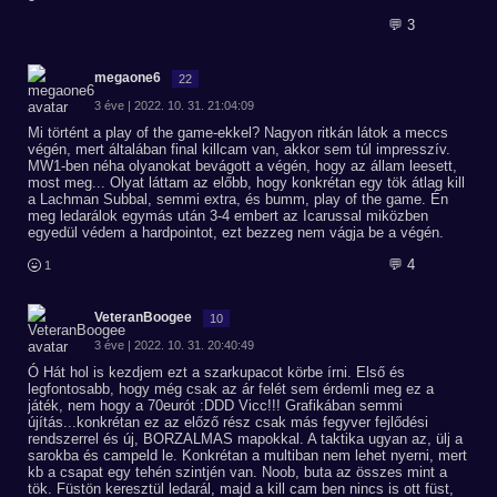
💬 3
megaone6
22
3 éve | 2022. 10. 31. 21:04:09
Mi történt a play of the game-ekkel? Nagyon ritkán látok a meccs
végén, mert általában final killcam van, akkor sem túl impresszív.
MW1-ben néha olyanokat bevágott a végén, hogy az állam leesett,
most meg... Olyat láttam az előbb, hogy konkrétan egy tök átlag kill
a Lachman Subbal, semmi extra, és bumm, play of the game. Én
meg ledarálok egymás után 3-4 embert az Icarussal miközben
egyedül védem a hardpointot, ezt bezzeg nem vágja be a végén.
💬 4
1
VeteranBoogee
10
3 éve | 2022. 10. 31. 20:40:49
Ó Hát hol is kezdjem ezt a szarkupacot körbe írni. Első és
legfontosabb, hogy még csak az ár felét sem érdemli meg ez a
játék, nem hogy a 70eurót :DDD Vicc!!! Grafikában semmi
újítás...konkrétan ez az előző rész csak más fegyver fejlődési
rendszerrel és új, BORZALMAS mapokkal. A taktika ugyan az, ülj a
sarokba és campeld le. Konkrétan a multiban nem lehet nyerni, mert
kb a csapat egy tehén szintjén van. Noob, buta az összes mint a
tök. Füstön keresztül ledarál, majd a kill cam ben nincs is ott füst,