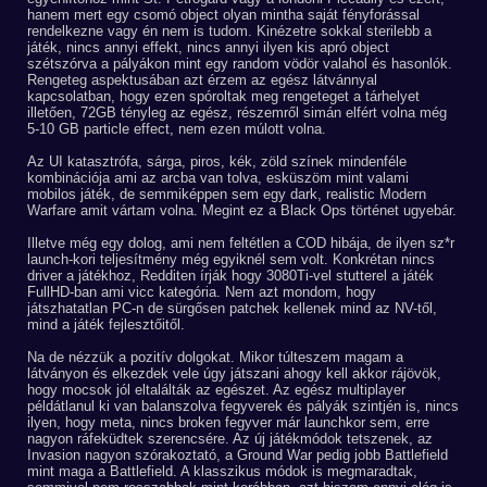
hanem mert egy csomó object olyan mintha saját fényforással
rendelkezne vagy én nem is tudom. Kinézetre sokkal sterilebb a
játék, nincs annyi effekt, nincs annyi ilyen kis apró object
szétszórva a pályákon mint egy random vödör valahol és hasonlók.
Rengeteg aspektusában azt érzem az egész látvánnyal
kapcsolatban, hogy ezen spóroltak meg rengeteget a tárhelyet
illetően, 72GB tényleg az egész, részemről simán elfért volna még
5-10 GB particle effect, nem ezen múlott volna.
Az UI katasztrófa, sárga, piros, kék, zöld színek mindenféle
kombinációja ami az arcba van tolva, esküszöm mint valami
mobilos játék, de semmiképpen sem egy dark, realistic Modern
Warfare amit vártam volna. Megint ez a Black Ops történet ugyebár.
Illetve még egy dolog, ami nem feltétlen a COD hibája, de ilyen sz*r
launch-kori teljesítmény még egyiknél sem volt. Konkrétan nincs
driver a játékhoz, Redditen írják hogy 3080Ti-vel stutterel a játék
FullHD-ban ami vicc kategória. Nem azt mondom, hogy
játszhatatlan PC-n de sürgősen patchek kellenek mind az NV-től,
mind a játék fejlesztőitől.
Na de nézzük a pozitív dolgokat. Mikor túlteszem magam a
látványon és elkezdek vele úgy játszani ahogy kell akkor rájövök,
hogy mocsok jól eltalálták az egészet. Az egész multiplayer
példátlanul ki van balanszolva fegyverek és pályák szintjén is, nincs
ilyen, hogy meta, nincs broken fegyver már launchkor sem, erre
nagyon ráfeküdtek szerencsére. Az új játékmódok tetszenek, az
Invasion nagyon szórakoztató, a Ground War pedig jobb Battlefield
mint maga a Battlefield. A klasszikus módok is megmaradtak,