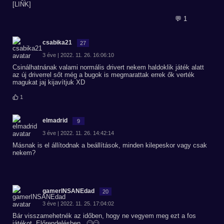
[LINK]
💬 1
csabika21
27
3 éve | 2022. 11. 26. 16:06:10
Csinálhatnának valami normális drivert nekem haldoklik játék alatt
az új driverrel sőt még a bugok is megmarattak errek ők verték
magukat jaj kijavítjuk XD
1
elmadrid
9
3 éve | 2022. 11. 26. 14:42:14
Másnak is el állítodnak a beállítások, minden kilepeskor vagy csak
nekem?
gamerINSANEdad
20
3 éve | 2022. 11. 25. 17:04:02
Bár visszamehetnék az időben, hogy ne vegyem meg ezt a fos
játékot. Előrendelésben.. 🙄😏