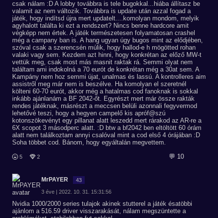
csak nálam :D A lobby továbbra is tele bugokkal...hiába állítasz be
valamit az nem változik. Továbbra is update után azzal fogad a
játék, hogy indítsd újra mert updatelt....komolyan mondom, melyik
agyhalott találta ki ezt a rendszert? Nincs benne hardcore amit
végképp nem értek. A játék természetesen folyamatosan crashel
még a campany ban is. A hang ugyan úgy bugos mint az elődjében,
szóval csak a szerencsén múlik, hogy hallod-e h mögötted rohan
valaki vagy sem. Kezdem azt hinni, hogy konkrétan az előző MW-t
vettük meg, csak most más masnit raktak rá. Semmi olyat nem
találtam ami indokolná a 70 eurót de konkrétan még a 30at sem. A
Kampány nem hoz semmi újat, unalmas és lassú. A kontrolleres aim
assistről meg már nem is beszélve. Ha komolyan el szeretnél
költeni 60-70 eurót, akkor még a hatalmas cod fanoknak is sokkal
inkább ajánlanám a BF 2042-őt. Egyrészt mert már össze rakták
rendes játéknak, másrészt a meccsen belüli azonnali fegyvermod
lehetővé teszi, hogy a hegyen campelő kis apróf@szú
kotonszökevényt egy pillanat alatt leszedd mert rárakod az AR-re a
6X scopot 3 másodperc alatt. :D btw a bf2042 ben eltöltött 60 órám
alatt nem találkoztam annyi csalóval mint a cod első 4 órájában :D
Soha többet cod. Bánom, hogy egyáltalán megvettem.
💬 10
5
2
MrPAYER
43
3 éve | 2022. 10. 31. 15:31:56
Nvidia 1000/2000 series tulajok akinek stutterel a játék ésatöbbi
ajánlom a 516.59 driver visszarakását, nálam megszüntette a