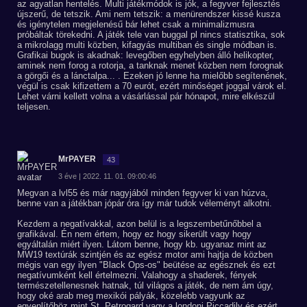
az agyatlan hentelés. Multi játékmódok is jók, a fegyver fejlesztés
újszerű, de tetszik. Ami nem tetszik: a menürendszer kissé kusza
és igénytelen megjelenésű bár lehet csak a minimalizmusra
próbáltak törekedni. A játék tele van buggal pl nincs statisztika, sok
a mikrolagg multi közben, kifagyás multiban és single módban is.
Grafikai bugok is akadnak: levegőben egyhelyben álló helikopter,
aminek nem forog a rotorja, a tanknak menet közben nem forognak
a görgői és a lánctalpa... . Ezeken jó lenne ha mielőbb segítenének,
végül is csak kifizettem a 70 eurót, ezért minőséget joggal várok el.
Lehet várni kellett volna a vásárlással pár hónapot, mire elkészül
teljesen.
MrPAYER
43
3 éve | 2022. 11. 01. 09:00:46
Megvan a lvl55 és már nagyjából minden fegyver ki van húzva,
benne van a játékban jópár óra így már tudok véleményt alkotni.
Kezdem a negatívakkal, azon belül is a legszembetűnőbbel a
grafikával. Én nem értem, hogy ez hogy sikerült vagy hogy
egyáltalán miért ilyen. Látom benne, hogy kb. ugyanaz mint az
MW19 textúrák szintjén és az egész motor ami hajtja de közben
mégis van egy ilyen "Black Ops-os" beütése az egésznek és ezt
negatívumként kell értelmezni. Valahogy a shaderek, fények
természetellenesnek hatnak, túl világos a játék, de nem ám úgy,
hogy oké arab meg mexikói pályák, közelebb vagyunk az
egyenlítőhöz mint St. Petrogard vagy a londoni Piccadily és ezért,