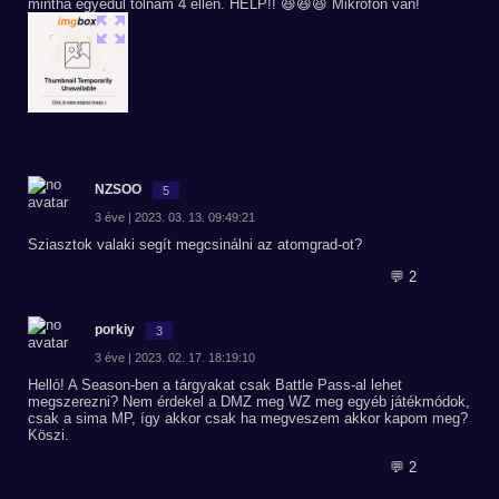
mintha egyedül tolnám 4 ellen. HELP!! 😆😆😆 Mikrofon van!
NZSOO
5
3 éve | 2023. 03. 13. 09:49:21
Sziasztok valaki segít megcsinálni az atomgrad-ot?
💬 2
porkiy
3
3 éve | 2023. 02. 17. 18:19:10
Helló! A Season-ben a tárgyakat csak Battle Pass-al lehet
megszerezni? Nem érdekel a DMZ meg WZ meg egyéb játékmódok,
csak a sima MP, így akkor csak ha megveszem akkor kapom meg?
Köszi.
💬 2