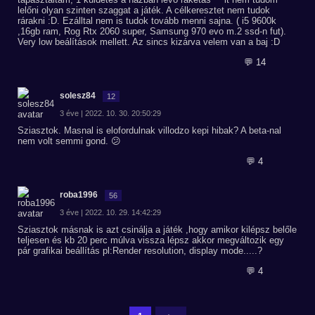
lelőni olyan szinten szaggat a játék. A célkeresztet nem tudok
rárakni :D. Ezálltal nem is tudok tovább menni sajna. ( i5 9600k
,16gb ram, Rog Rtx 2060 super, Samsung 970 evo m.2 ssd-n fut).
Very low beálítások mellett. Az sincs kizárva velem van a baj :D
💬 14
solesz84
12
3 éve | 2022. 10. 30. 20:50:29
Sziasztok. Masnal is elofordulnak villodzo kepi hibak? A beta-nal
nem volt semmi gond. 😕
💬 4
roba1996
56
3 éve | 2022. 10. 29. 14:42:29
Sziasztok másnak is azt csinálja a játék ,hogy amikor kilépsz belőle
teljesen és kb 20 perc múlva vissza lépsz akkor megváltozik egy
pár grafikai beállítás pl:Render resolution, display mode.....?
💬 4