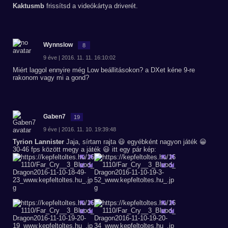
Kaktusmb
frissítsd a videókártya driverét.
Wynnslow
8
9 éve | 2016. 11. 11. 16:10:02
Miért laggol ennyire még Low beállitásokon? a DXet kéne 9-re
rakonom vagy mi a gond?
Gaben7
19
9 éve | 2016. 11. 10. 19:39:48
Tyrion Lannister
Jaja, sírtam rajta 😃 egyébként nagyon játék 😀
30-46 fps között megy a játék 😃 itt egy pár kép: