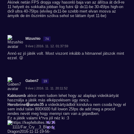
Akinek netán FPS dropja vagy hasonló baja van az állítsa át dx9-re
11 helyett és sokkalta jobban fog futni 😃 dx11-be 30-45fps high-on
dx9 ultra 40-75fps (elvileg dx11-be szebb mert elvan mosva az
árnyék de én őszintén szólva sehol se láttam ilyet 11-be)
Mizushio
74
9 éve | 2016. 11. 12. 01:37:59
Annó ez jó játék volt. Most viszont inkább a hitmannel játszok mint
ezzel. 😜
Gaben7
19
9 éve | 2016. 11. 11. 20:11:52
Kaktusmb
akkor nem tudom lehet hogy az alaplapi videókártyát
használja a játék más elképzelésem úgy nincs.
Herobrine😆aruto35
a videókártyádból kiindulva nem csoda hogy el
sem indul talán 800X600 full lowon 25fps de add meg a procid
rendes nevét meg hogy mennyi ram van a gépedben.
Ez a játék valami k*rva jól néz ki :3