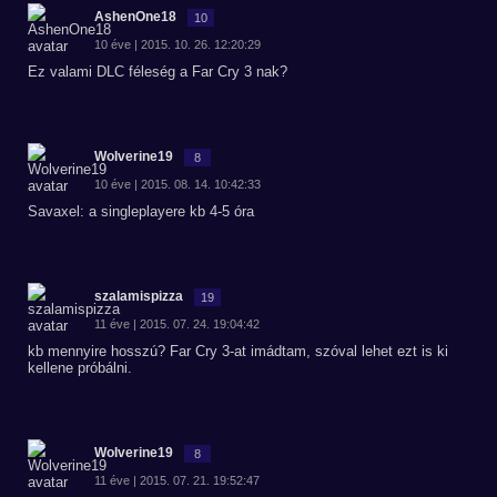
AshenOne18
10
10 éve | 2015. 10. 26. 12:20:29
Ez valami DLC féleség a Far Cry 3 nak?
Wolverine19
8
10 éve | 2015. 08. 14. 10:42:33
Savaxel: a singleplayere kb 4-5 óra
szalamispizza
19
11 éve | 2015. 07. 24. 19:04:42
kb mennyire hosszú? Far Cry 3-at imádtam, szóval lehet ezt is ki
kellene próbálni.
Wolverine19
8
11 éve | 2015. 07. 21. 19:52:47