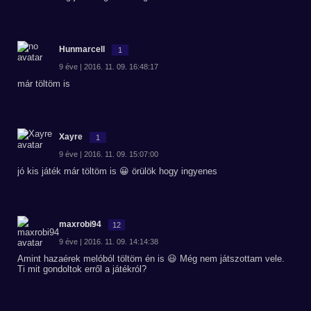
Hunmarcell
1
9 éve | 2016. 11. 09. 16:48:17
már töltöm is
Xayre
1
9 éve | 2016. 11. 09. 15:07:00
jó kis játék már töltöm is 😀 örülök hogy ingyenes
maxrobi94
12
9 éve | 2016. 11. 09. 14:14:38
Amint hazaérek melóból töltöm én is 😃 Még nem játszottam vele.
Ti mit gondoltok erről a játékról?