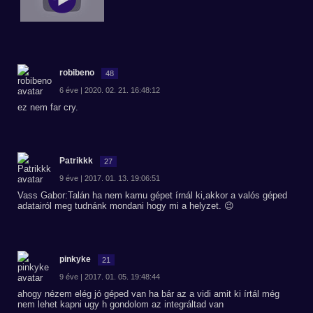
robibeno
48
6 éve | 2020. 02. 21. 16:48:12
ez nem far cry.
Patrikkk
27
9 éve | 2017. 01. 13. 19:06:51
Vass Gabor:Talán ha nem kamu gépet írnál ki,akkor a valós géped
adatairól meg tudnánk mondani hogy mi a helyzet. 😉
pinkyke
21
9 éve | 2017. 01. 05. 19:48:44
ahogy nézem elég jó géped van ha bár az a vidi amit ki írtál még
nem lehet kapni ugy h gondolom az integráltad van