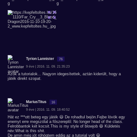
Tyrion Lannister
76
9 éve | 2016. 11. 09. 21:35:23
Azok a tutorialok... Nagyon idegesítettek, aztán kiderült, hogy a
játék direkt szopat.
MariusTitus
16
9 éve | 2016. 11. 09. 18:40:52
Hát ez ***ott beteg egy játék 😃 De rohadtul bejön.Fejbe lövök egy
enemyt erre megszólal a főszereplő: No longer head of the class.
Felrobbantok két kocsit.This is my style of blowjob 😆 Küldetés
név:What is this shit.
De amin még jót röhögtem eddig az a tutorial volt 😃