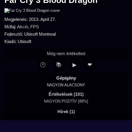
Far Cry 3 Blood Dragon
Megjelenés: 2013. April 27.
Műfaj:
Akció
,
FPS
Fejlesztő: Ubisoft Montreal
Kiadó: Ubisoft
Még nem értékelted
🕑
📚
▶
❤
Gépigény
NAGYON ALACSONY
Értékelések (101)
NAGYON POZITÍV [88%]
Hírek (1)