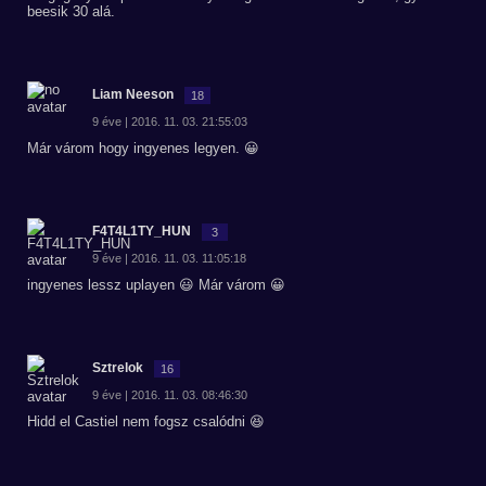
beesik 30 alá.
Liam Neeson
18
9 éve | 2016. 11. 03. 21:55:03
Már várom hogy ingyenes legyen. 😀
F4T4L1TY_HUN
3
9 éve | 2016. 11. 03. 11:05:18
ingyenes lessz uplayen 😃 Már várom 😀
Sztrelok
16
9 éve | 2016. 11. 03. 08:46:30
Hidd el Castiel nem fogsz csalódni 😆