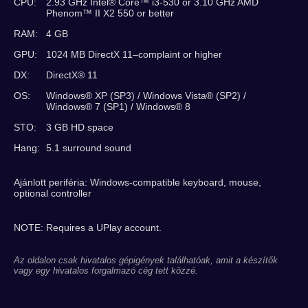
CPU:
2.93 GHz Intel® Core™ i3-530 or 3.10 GHz AMD
Phenom™ II X2 550 or better
RAM:
4 GB
GPU:
1024 MB DirectX 11–complaint or higher
DX:
DirectX® 11
OS:
Windows® XP (SP3) / Windows Vista® (SP2) /
Windows® 7 (SP1) / Windows® 8
STO:
3 GB HD space
Hang:
5.1 surround sound
Ajánlott periféria: Windows-compatible keyboard, mouse,
optional controller
NOTE: Requires a UPlay account.
Az oldalon csak hivatalos gépigények találhatóak, amit a készítők
vagy egy hivatalos forgalmazó cég tett közzé.