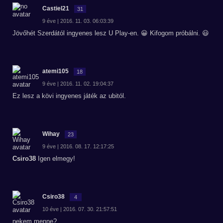
Castiel21
31
9 éve | 2016. 11. 03. 06:03:39
Jövőhét Szerdától ingyenes lesz U Play-en. 😀 Kifogom próbálni. 😃
atemi105
18
9 éve | 2016. 11. 02. 19:04:37
Ez lesz a kövi ingyenes játék az ubitól.
Wihay
23
9 éve | 2016. 08. 17. 12:17:25
Csiro38
Igen elmegy!
Csiro38
4
10 éve | 2016. 07. 30. 21:57:51
nekem menne?