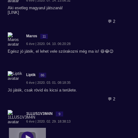
6 éve | 2020. 07. 14. 23:06:32
Aki esetleg magyarul játszaná!
[LINK]
💬 2
Maros
11
6 éve | 2020. 04. 10. 06:20:28
Egész jó játék, el lehet vele szórakozni még ma is! 😆😂😉
Liptik
86
6 éve | 2020. 03. 01. 08:18:35
Jó játék, csak rövid és kicsi a területe.
💬 2
1LLUS1V3M4N
9
6 éve | 2020. 02. 29. 18:38:13