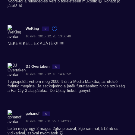
Ncore-ról a reloaded-es verzió tökéletesen működik 😃 Rohadt jó
játék! 😃
WeKing
65
10 éve | 2015. 12. 20. 13:58:48
NEKEM KELL EZ A JÁTÉK!!!!!!!
DJ Overtaken
5
10 éve | 2015. 12. 10. 14:46:52
Tegnapelőtt vettem meg 2000 ft-ért a Media Marktba, az utolsó
forintig megérte. Ja seckojedno a játék futtatásához nincs szükség
a Far Cry 3 alapjátékra. De Uplay fiókot igényel.
gohanof
5
10 éve | 2015. 11. 25. 10:42:38
lazán megy egy 2 magos 2ghz procival, 2gb rammal, 512mb-os
vidikarival, szóval nyomjátok 😃