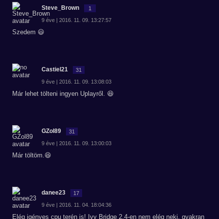
Steve_Brown
1
9 éve | 2016. 11. 09. 13:27:57
Szedem 😃
Castiel21
31
9 éve | 2016. 11. 09. 13:08:03
Már lehet tölteni ingyen Uplayről. 😆
GZol89
31
9 éve | 2016. 11. 09. 13:00:03
Már töltöm.😆
danee23
17
9 éve | 2016. 11. 04. 18:04:36
Elég igényes cpu terén is! Ivy Bridge 2.4-en nem elég neki, gyakran