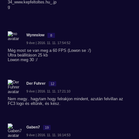
Wynnslow
8
9 éve | 2016. 11. 11. 17:54:52
Még most se van meg a 60 FPS (Lowon se :/)
Ultra beállitáson 25 kb
Lowon meg 30 :/
Der Fuhrer
12
9 éve | 2016. 11. 11. 17:21:10
Nem megy.. hagytam hogy felrakjon mindent, azután felvillan az
FC3 logo és eltűnik, és kész.
Gaben7
19
9 éve | 2016. 11. 11. 16:14:53