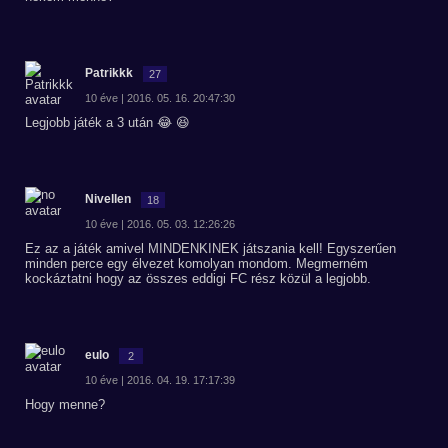
Patrikkk
27
10 éve | 2016. 05. 16. 20:47:30
Legjobb játék a 3 után 😂 😆
Nivellen
18
10 éve | 2016. 05. 03. 12:26:26
Ez az a játék amivel MINDENKINEK játszania kell! Egyszerűen
minden perce egy élvezet komolyan mondom. Megmerném
kockáztatni hogy az összes eddigi FC rész közül a legjobb.
eulo
2
10 éve | 2016. 04. 19. 17:17:39
Hogy menne?