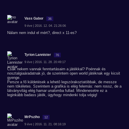
Vass Gabor
36
9 éve | 2016. 12. 04. 21:26:06
Nálam nem indul el mért?, direct x 11-es?
Tyrion Lannister
76
9 éve | 2016. 11. 28. 20:49:17
Csak nekem vannak fenntartásaim a játékkal? Poénnak és
nosztalgiaáradatnak jó, de szerintem open world játéknak egy kicsit
gyenge.
Persze a fő küldetések a lehető legszórakoztatóbbak, de messze
nem tökéletes. Szerintem a grafika is elég felemás: nem rossz, de a
látványvilág elég hamar unalomba fullad. Mindenesetre ez a
leginkább badass játék, úgyhogy mindenki tolja végig!
MrPsziho
12
9 éve | 2016. 11. 21. 08:16:19