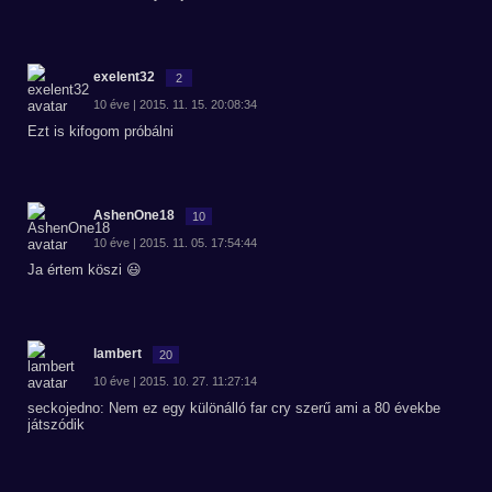
exelent32
2
10 éve | 2015. 11. 15. 20:08:34
Ezt is kifogom próbálni
AshenOne18
10
10 éve | 2015. 11. 05. 17:54:44
Ja értem köszi 😃
lambert
20
10 éve | 2015. 10. 27. 11:27:14
seckojedno: Nem ez egy különálló far cry szerű ami a 80 évekbe
játszódik