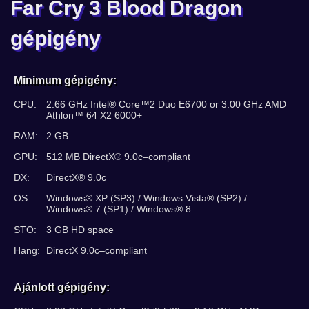
Far Cry 3 Blood Dragon
gépigény
Minimum gépigény:
CPU:
2.66 GHz Intel® Core™2 Duo E6700 or 3.00 GHz AMD
Athlon™ 64 X2 6000+
RAM:
2 GB
GPU:
512 MB DirectX® 9.0c–compliant
DX:
DirectX® 9.0c
OS:
Windows® XP (SP3) / Windows Vista® (SP2) /
Windows® 7 (SP1) / Windows® 8
STO:
3 GB HD space
Hang:
DirectX 9.0c–compliant
Ajánlott gépigény: