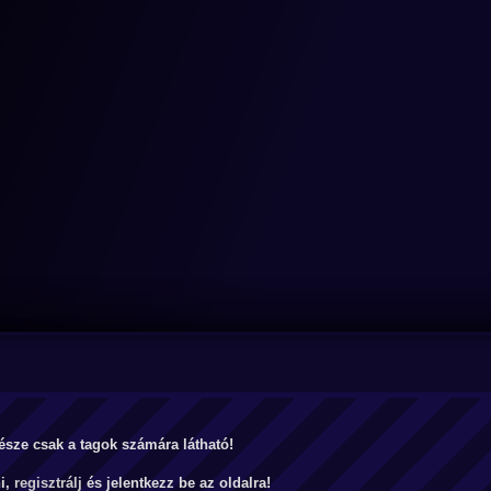
észe csak a tagok számára látható!
ni,
regisztrálj
és jelentkezz be az oldalra!