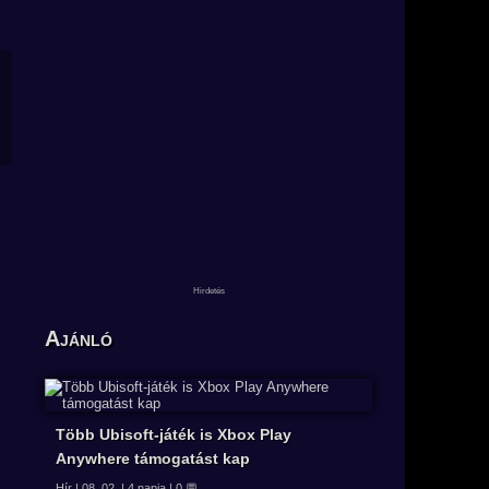
Ajánló
Több Ubisoft-játék is Xbox Play
Anywhere támogatást kap
Hír | 08. 02. | 4 napja | 0 💬