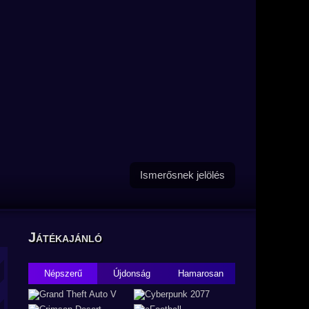
Ismerősnek jelölés
Játékajánló
Népszerű
Újdonság
Hamarosan