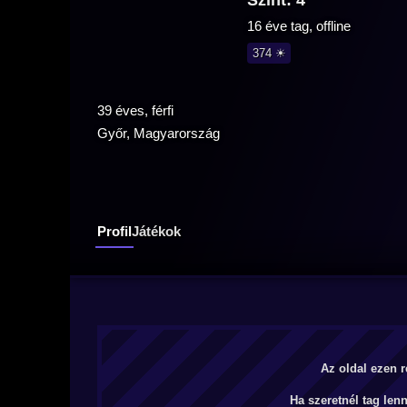
Szint: 4
16 éve tag, offline
374 ☀
39 éves, férfi
Győr, Magyarország
Profil
Játékok
Az oldal ezen r
Ha szeretnél tag len