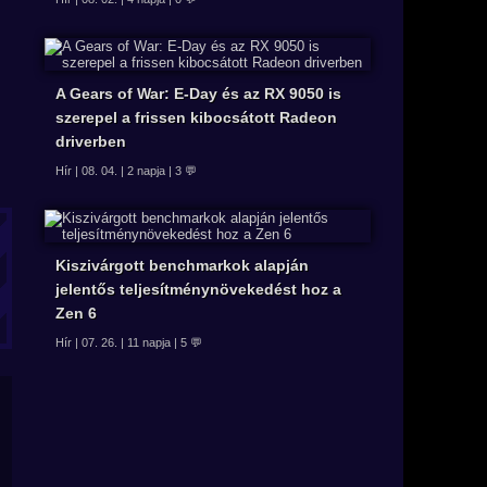
A Gears of War: E-Day és az RX 9050 is
szerepel a frissen kibocsátott Radeon
driverben
Hír | 08. 04. | 2 napja | 3 💬
Kiszivárgott benchmarkok alapján
jelentős teljesítménynövekedést hoz a
Zen 6
Hír | 07. 26. | 11 napja | 5 💬