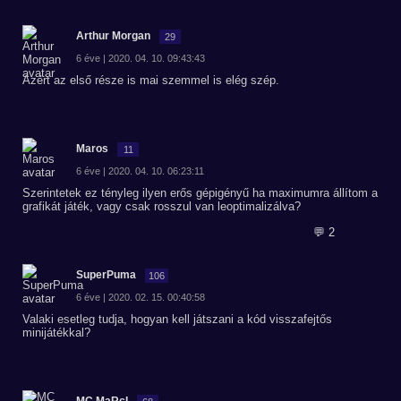
Arthur Morgan
29
6 éve | 2020. 04. 10. 09:43:43
Azért az első része is mai szemmel is elég szép.
Maros
11
6 éve | 2020. 04. 10. 06:23:11
Szerintetek ez tényleg ilyen erős gépigényű ha maximumra állítom a
grafikát játék, vagy csak rosszul van leoptimalizálva?
💬 2
SuperPuma
106
6 éve | 2020. 02. 15. 00:40:58
Valaki esetleg tudja, hogyan kell játszani a kód visszafejtős
minijátékkal?