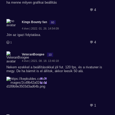
ha menne milyen grafikai beállitás
💬 4
Kings Bounty fan
60
4 éve | 2022. 01. 26. 14:54:09
Jön az igazi folytatása.
💬 4
1
VeteranBoogee
10
4 éve | 2021. 08. 18. 13:40:18
Nekem ezekkel a beállításokkal jól fut. 120 fps, és a rivatuner is
megy. De ha bármit is el állítok, akkor leesik 50 alá.
💬 1