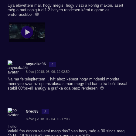
Újra elővettem már, hogy mégis, hogy viszi a konfig maxon, azért
még a mai napig tud 1-2 helyen rendesen kérni a game az
erőforrásokból. 😆
anyucika96
4
8 éve | 2018. 08. 06. 12:02:50
Na ma feltelepitettem .. hát ahoz képest hogy mindenki mondta
mennyire szar az optimizálása simán megy fhd-ban ultra beálitással
stabil 60fps-el! amúgy a grafika oda basz rendesen! 😉
Greg88
2
8 éve | 2018. 06. 04. 16:17:03
Helló
Valaki fps dropra valami megoldás? van hogy még a 30 sincs meg
😞 kb. 18-100 között ingadozik gpu olykor 20%