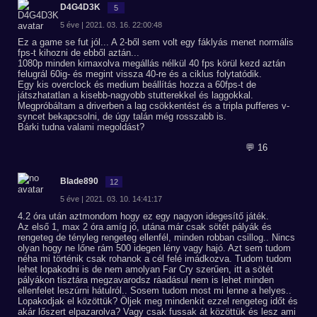
D4G4D3K
5
5 éve | 2021. 03. 16. 22:00:48
Ez a game se fut jól... A 2-ből sem volt egy fáklyás menet normális
fps-t kihozni de ebből aztán...
1080p minden kimaxolva megállás nélkül 40 fps körül kezd aztán
felugrál 60ig- és megint vissza 40-re és a ciklus folytatódik.
Egy kis overclock és medium beállítás hozza a 60fps-t de
játszhatatlan a kisebb-nagyobb stutterekkel és laggokkal.
Megpróbáltam a driverben a lag csökkentést és a tripla pufferes v-
syncet bekapcsolni, de úgy talán még rosszabb is.
Bárki tudna valami megoldást?
💬 16
Blade890
12
5 éve | 2021. 03. 10. 14:41:17
4.2 óra után aztmondom hogy ez egy nagyon idegesítő játék.
Az első 1, max 2 óra amíg jó, utána már csak sötét pályák és
rengeteg de tényleg rengeteg ellenfél, minden robban csillog.. Nincs
olyan hogy ne lőne rám 500 idegen lény vagy hajó. Azt sem tudom
néha mi történik csak rohanok a cél felé imádkozva. Tudom tudom
lehet lopakodni is de nem amolyan Far Cry szerűen, itt a sötét
pályákon tisztára megzavarodsz ráadásul nem is lehet minden
ellenfelet leszúrni hátulról.. Sosem tudom most mi lenne a helyes..
Lopakodjak el közöttük? Öljek meg mindenkit ezzel rengeteg időt és
akár lőszert elpazarolva? Vagy csak fussak át közöttük és lesz ami