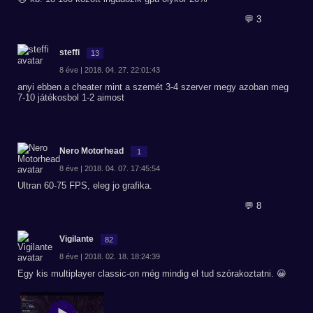
💬 3
steffi
13
8 éve | 2018. 04. 27. 22:01:43
anyi ebben a cheater mint a szemét 3-4 szerver megy azoban meg
7-10 játékosbol 1-2 aimost
Nero Motorhead
1
8 éve | 2018. 04. 07. 17:45:54
Ultran 60-75 FPS, eleg jo grafika.
💬 8
Vigilante
82
8 éve | 2018. 02. 18. 18:24:39
Egy kis multiplayer classic-on még mindig el tud szórakoztatni. 😀