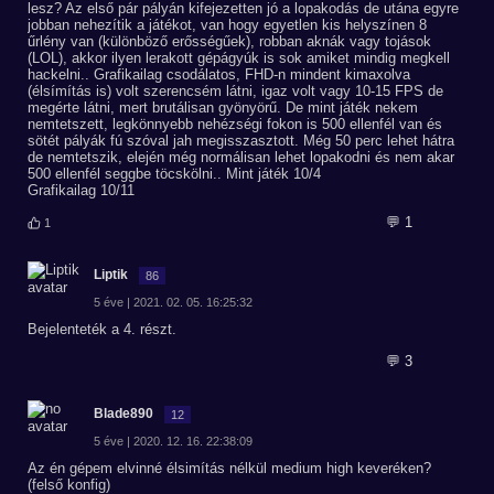
lesz? Az első pár pályán kifejezetten jó a lopakodás de utána egyre
jobban nehezítik a játékot, van hogy egyetlen kis helyszínen 8
űrlény van (különböző erősségűek), robban aknák vagy tojások
(LOL), akkor ilyen lerakott gépágyúk is sok amiket mindig megkell
hackelni.. Grafikailag csodálatos, FHD-n mindent kimaxolva
(élsímítás is) volt szerencsém látni, igaz volt vagy 10-15 FPS de
megérte látni, mert brutálisan gyönyörű. De mint játék nekem
nemtetszett, legkönnyebb nehézségi fokon is 500 ellenfél van és
sötét pályák fú szóval jah megisszasztott. Még 50 perc lehet hátra
de nemtetszik, elején még normálisan lehet lopakodni és nem akar
500 ellenfél seggbe töcskölni.. Mint játék 10/4
Grafikailag 10/11
💬 1
1
Liptik
86
5 éve | 2021. 02. 05. 16:25:32
Bejelenteték a 4. részt.
💬 3
Blade890
12
5 éve | 2020. 12. 16. 22:38:09
Az én gépem elvinné élsimítás nélkül medium high keveréken?
(felső konfig)