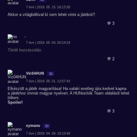
7 éve | 2019. 05. 15. 16:13:28
Akkor a virágbóltival ki sem lehet vinni a játékot?
💬 3
-
7 éve | 2019. 05. 03. 20:14:23
Törölt hozzászólás
💬 2
Vic04HUN
30
7 éve | 2019. 05. 01. 12:57:43
Elkészült a játék magyarítása! Ha valaki esetleg újra kedvet kapna
a játékhoz immár magyar nyelven. A HUNosítók Team oldaláról lehet
tölteni.
Spoiler!
💬 3
xymano
30
7 éve | 2019. 04. 28. 19:13:49