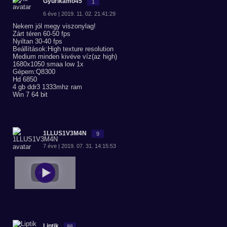
Gyurikamo45
1
6 éve | 2019. 11. 02. 21:41:29
Nekem jól megy viszonylag!
Zárt téren 60-50 fps
Nyiltan 30-40 fps
Beállítások:High texture resolution
Medium minden kivéve víz(az high)
1680x1050 smaa low 1x
Gépem:Q8300
Hd 6850
4 gb ddr3 1333mhz ram
Win 7 64 bit
1LLUS1V3M4N
9
7 éve | 2019. 07. 31. 14:15:53
Liptik
86