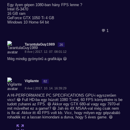
Egy ilyen gépen 1080-ban hány FPS lenne ?
Intel I5-3470
16 GB ram
GeForce GTX 1050 Ti 4 GB
Windows 10 Home 64 bit
💬 1
TarantulaGuy1989
26
8 éve | 2017. 12. 07. 08:01:12
Még mindig gyönyörű a grafikája 😃
Vigilante
82
8 éve | 2017. 10. 14. 16:39:29
A HI-PERFORMANCE PC SPECIFICATIONS GPU-i egyszerűen
vicc! 😂 Full HD-ba egy húzott 1080 Ti-vel, 60 FPS környékére is be
tudott zuhanni az FPS. 😆 Akkor egy GTX 680-al vagy egy 7970-el
mit művelhet ez a game!? 😆 Jah és 4X MSAA-val még csak nem
is 8x-al. Akkor itt 40 FPS volt kb. Vicc, hogy milyen egy gépzabáló
rohadék ez a lassan kimondani a durva, hogy 5 éves game. 😆