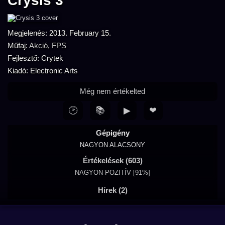
Crysis 3
Megjelenés: 2013. February 15.
Műfaj:
Akció
,
FPS
Fejlesztő: Crytek
Kiadó: Electronic Arts
Még nem értékelted
🕑
📚
▶
❤
Gépigény
NAGYON ALACSONY
Értékelések (603)
NAGYON POZITÍV [91%]
Hírek (2)