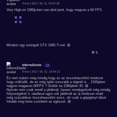
9 éve | 2017. 06. 11. 03:57:39
Very High-on 1080p-ben van ahol pont, hogy megvan a 60 FPS.
Mindezt egy tuningolt GTX 1080 Ti-vel. 😆
💬 5
InfernoDante
13
9 éve | 2017. 05. 31. 14:54:13
Én nem tudom még mindig hogy ez az összehasonlító rendszer
hogy működik, de ez még talán rosszabb a réginél is... 2160pben
nagyon magason 60FPS ? Örülök ha 1080pben 30. 😆
Nyilván nem csak ennél a játéknál, hanem mindegyiknél még mindig
hülyeségeket ír, ráadásul ugye sok játéknál az új rendszer miatt
még százalékos összehasonlító sincs, ott csak a gépigényt látod.
Inkább meg kéne szüntetni az egészet. 😆