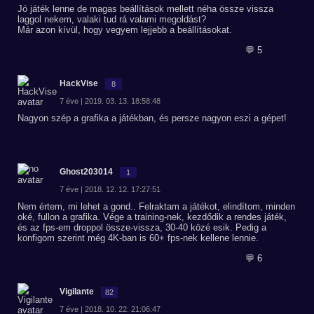
Jó játék lenne de magas beállítások mellett néha össze vissza
laggol nekem, valaki tud rá valami megoldást?
Már azon kívül, hogy vegyem lejjebb a beállításokat.
💬 5
HackVise
8
7 éve | 2019. 03. 13. 18:58:48
Nagyon szép a grafika a játékban, és persze nagyon eszi a gépet!
Ghost203014
1
7 éve | 2018. 12. 12. 17:27:51
Nem értem, mi lehet a gond.. Felraktam a játékot, elindítom, minden
oké, fullon a grafika. Vége a training-nek, kezdődik a rendes játék,
és az fps-em droppol össze-vissza, 30-40 közé esik. Pedig a
konfigom szerint még 4K-ban is 60+ fps-nek kellene lennie.
💬 6
Vigilante
82
7 éve | 2018. 10. 22. 21:06:47