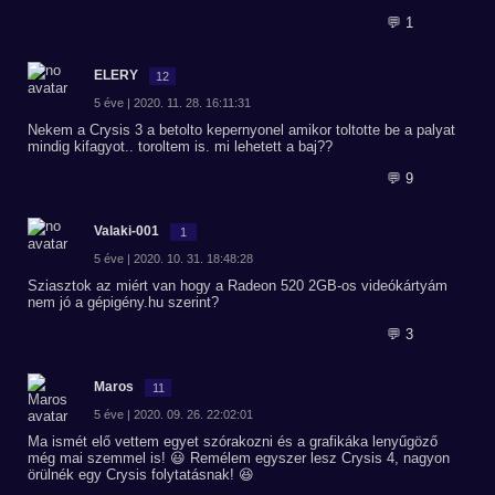
💬 1
ELERY
12
5 éve | 2020. 11. 28. 16:11:31
Nekem a Crysis 3 a betolto kepernyonel amikor toltotte be a palyat
mindig kifagyot.. toroltem is. mi lehetett a baj??
💬 9
Valaki-001
1
5 éve | 2020. 10. 31. 18:48:28
Sziasztok az miért van hogy a Radeon 520 2GB-os videókártyám
nem jó a gépigény.hu szerint?
💬 3
Maros
11
5 éve | 2020. 09. 26. 22:02:01
Ma ismét elő vettem egyet szórakozni és a grafikáka lenyűgöző
még mai szemmel is! 😃 Remélem egyszer lesz Crysis 4, nagyon
örülnék egy Crysis folytatásnak! 😆