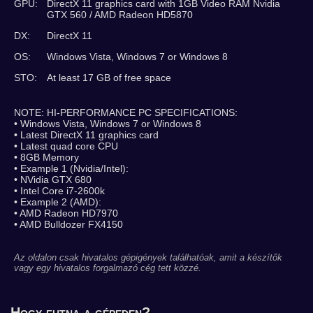
GPU:
DirectX 11 graphics card with 1GB Video RAM Nvidia
GTX 560 / AMD Radeon HD5870
DX:
DirectX 11
OS:
Windows Vista, Windows 7 or Windows 8
STO:
At least 17 GB of free space
NOTE: HI-PERFORMANCE PC SPECIFICATIONS:
• Windows Vista, Windows 7 or Windows 8
• Latest DirectX 11 graphics card
• Latest quad core CPU
• 8GB Memory
• Example 1 (Nvidia/Intel):
• NVidia GTX 680
• Intel Core i7-2600k
• Example 2 (AMD):
• AMD Radeon HD7970
• AMD Bulldozer FX4150
Az oldalon csak hivatalos gépigények találhatóak, amit a készítők
vagy egy hivatalos forgalmazó cég tett közzé.
Hogy futna a gépeden?