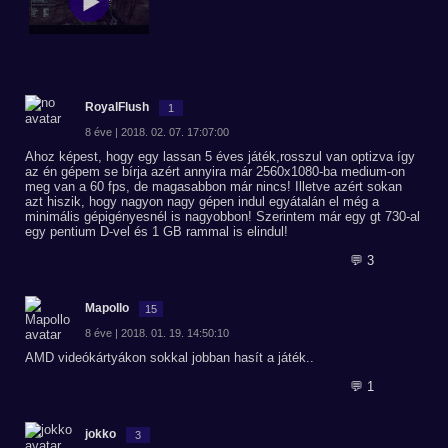
RoyalFlush
1
8 éve | 2018. 02. 07. 17:07:00
Ahoz képest, hogy egy lassan 5 éves játék,rosszul van optizva így
az én gépem se bírja azért annyira már 2560x1080-ba medium-on
meg van a 60 fps, de magasabbon már nincs! Illetve azért sokan
azt hiszik, hogy nagyon nagy gépen indul egyátalán el még a
minimális gépigényesnél is nagyobbon! Szerintem már egy gt 730-al
egy pentium D-vel és 1 GB rammal is elindul!
💬 3
Mapollo
15
8 éve | 2018. 01. 19. 14:50:10
AMD videókártyákon sokkal jobban hasít a játék..
💬 1
jokko
3