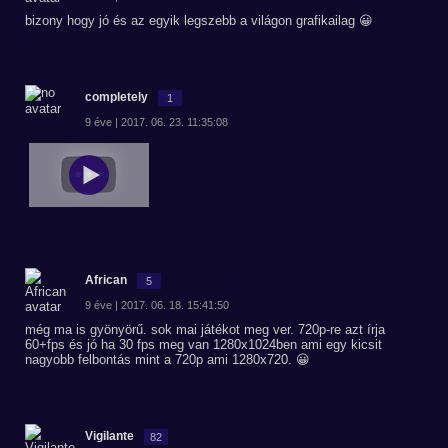
bizony hogy jó és az egyik legszebb a világon grafikailag 😀
completely
1
9 éve | 2017. 06. 23. 11:35:08
African
5
9 éve | 2017. 06. 18. 15:41:50
még ma is gyönyörű. sok mai játékot meg ver. 720p-re azt írja
60+fps és jó ha 30 fps meg van 1280x1024ben ami egy kicsit
nagyobb felbontás mint a 720p ami 1280x720. 😀
Vigilante
82