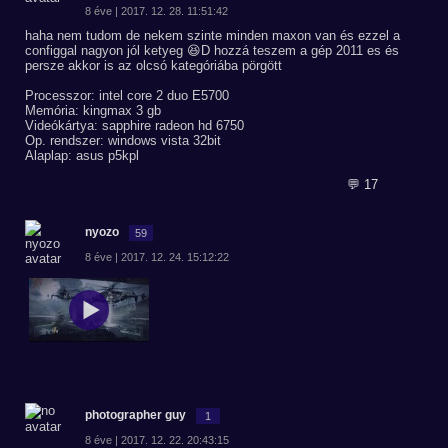
8 éve | 2017. 12. 28. 11:51:42
haha nem tudom de nekem szinte minden maxon van és ezzel a
configgal nagyon jól ketyeg 😆D hozzá teszem a gép 2011 es és
persze akkor is az olcsó kategóriába pörgött
Processzor: intel core 2 duo E5700
Memória: kingmax 3 gb
Videókártya: sapphire radeon hd 6750
Op. rendszer: windows vista 32bit
Alaplap: asus p5kpl
💬 17
nyozo
59
8 éve | 2017. 12. 24. 15:12:22
photographer guy
1
8 éve | 2017. 12. 22. 20:43:15