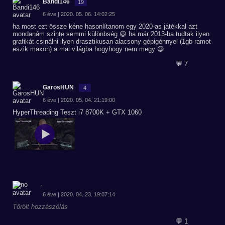
Bandi146
19
6 éve | 2020. 05. 06. 14:02:25
ha most ezt össze kéne hasonlítanom egy 2020-as játékkal azt
mondanám szinte semmi különbség 😃 ha már 2013-ba tudtak ilyen
grafikát csinálni ilyen drasztikusan alacsony gépigénnyel (1gb ramot
eszik maxon) a mai világba hogyhogy nem megy 😃
💬 7
GarosHUN
4
6 éve | 2020. 05. 04. 21:19:00
HyperThreading Teszt i7 8700K + GTX 1060
-
6 éve | 2020. 04. 23. 19:07:14
Törölt hozzászólás
💬 1