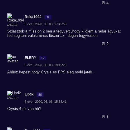
💬 4
Roka1994
8
5 éve | 2020. 09. 09. 17:45:58
Sziasztok a mission 2 ben a fegyvert ,hogy kilőjem a radar ágyukat
tud segiteni valaki nincs lőszer az, idegen fegyverben
💬 2
ELERY
12
5 éve | 2020. 08. 08. 19:15:23
Ahhoz kepest hogy Crysis es FPS eleg rovid jatek..
Liptik
86
6 éve | 2020. 05. 06. 15:53:41
Crysis 4-ről van hír?
💬 1