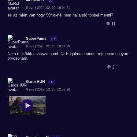
MC MaRcI
68
6 éve | 2020. 02. 10. 19:04:41
és az miért van hogy 50fps-nél nem hajlandó többel menni?
💬 11
SuperPuma
106
6 éve | 2020. 02. 10. 18:14:29
Nem működik a vissza gomb 😊 Fogalmam sincs, régebben hogyan
orvosoltam.
💬 2
GarosHUN
4
6 éve | 2019. 12. 25. 12:52:26