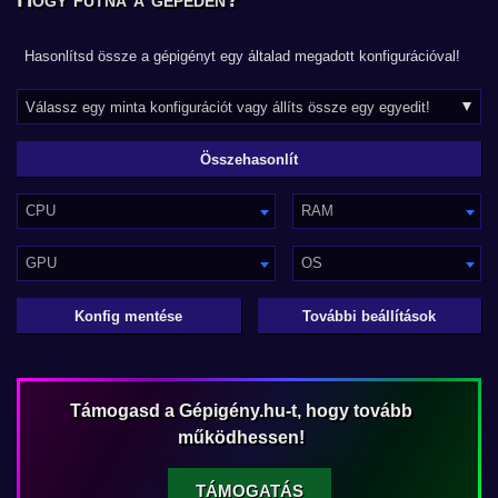
Hasonlítsd össze a gépigényt egy általad megadott konfigurációval!
CPU
RAM
GPU
OS
Konfig mentése
További beállítások
Támogasd a Gépigény.hu-t, hogy tovább
működhessen!
TÁMOGATÁS