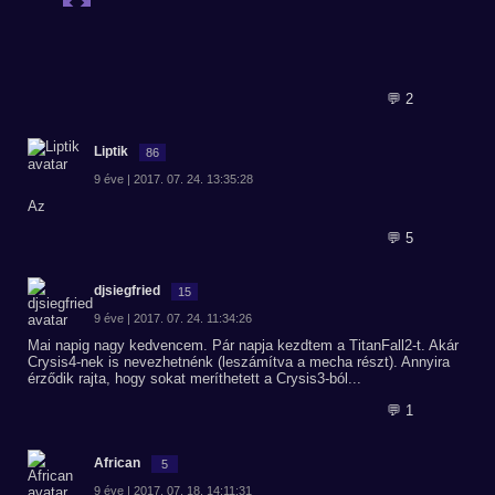
💬 2
Liptik
86
9 éve | 2017. 07. 24. 13:35:28
Az
💬 5
djsiegfried
15
9 éve | 2017. 07. 24. 11:34:26
Mai napig nagy kedvencem. Pár napja kezdtem a TitanFall2-t. Akár
Crysis4-nek is nevezhetnénk (leszámítva a mecha részt). Annyira
érződik rajta, hogy sokat meríthetett a Crysis3-ból...
💬 1
African
5
9 éve | 2017. 07. 18. 14:11:31