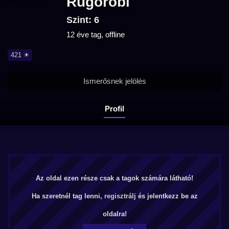
Rugorobi
Szint: 6
12 éve tag, offline
421 ☀
Ismerősnek jelölés
Profil
Az oldal ezen része csak a tagok számára látható!
Ha szeretnél tag lenni,
regisztrálj
és jelentkezz be az
oldalra!