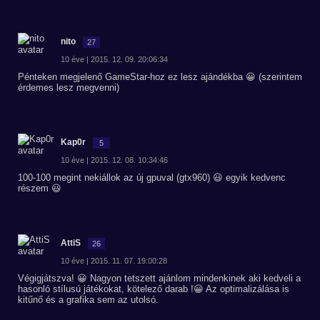
nito
27
10 éve | 2015. 12. 09. 20:06:34
Pénteken megjelenő GameStar-hoz ez lesz ajándékba 😀 (szerintem
érdemes lesz megvenni)
Kap0r
5
10 éve | 2015. 12. 08. 10:34:46
100-100 megint nekiállok az új gpuval (gtx960) 😃 egyik kedvenc
részem 😃
AttiS
26
10 éve | 2015. 11. 07. 19:00:28
Végigjátszva! 😀 Nagyon tetszett ajánlom mindenkinek aki kedveli a
hasonló stílusú játékokat, kötelező darab !😀 Az optimalizálása is
kitűnő és a grafika sem az utolsó.