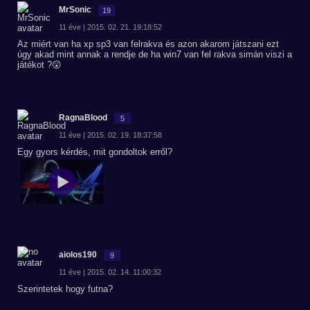
MrSonic
19
11 éve | 2015. 02. 21. 19:18:52
Az miért van ha xp sp3 van felrakva és azon akarom játszani ezt
úgy akad mint annak a rendje de ha win7 van fel rakva simán viszi a
játékot ?😲
RagnaBlood
5
11 éve | 2015. 02. 19. 18:37:58
Egy gyors kérdés, mit gondoltok erről?
aiolos190
9
11 éve | 2015. 02. 14. 11:00:32
Szerintetek hogy futna?