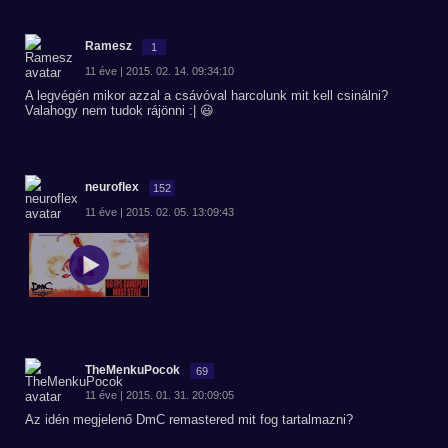
Ramesz
1
11 éve | 2015. 02. 14. 09:34:10
A legvégén mikor azzal a csávóval harcolunk mit kell csinálni?
Valahogy nem tudok rájönni :| 😃
neuroflex
152
11 éve | 2015. 02. 05. 13:09:43
TheMenkuPocok
69
11 éve | 2015. 01. 31. 20:09:05
Az idén megjelenő DmC remastered mit fog tartalmazni?