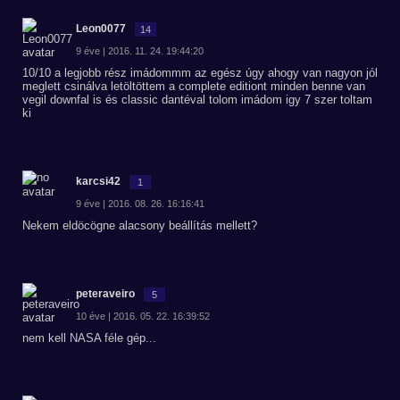
Leon0077
14
9 éve | 2016. 11. 24. 19:44:20
10/10 a legjobb rész imádommm az egész úgy ahogy van nagyon jól
meglett csinálva letöltöttem a complete editiont minden benne van
vegil downfal is és classic dantéval tolom imádom igy 7 szer toltam
ki
karcsi42
1
9 éve | 2016. 08. 26. 16:16:41
Nekem eldöcögne alacsony beállítás mellett?
peteraveiro
5
10 éve | 2016. 05. 22. 16:39:52
nem kell NASA féle gép...