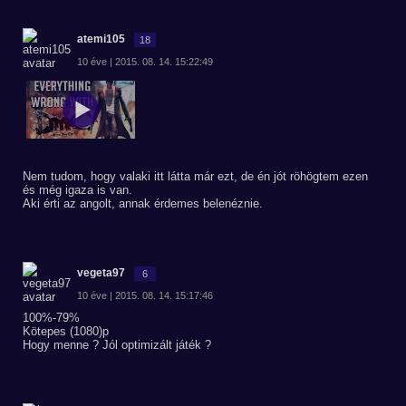
atemi105
18
10 éve | 2015. 08. 14. 15:22:49
Nem tudom, hogy valaki itt látta már ezt, de én jót röhögtem ezen
és még igaza is van.
Aki érti az angolt, annak érdemes belenéznie.
vegeta97
6
10 éve | 2015. 08. 14. 15:17:46
100%-79%
Kötepes (1080)p
Hogy menne ? Jól optimizált játék ?