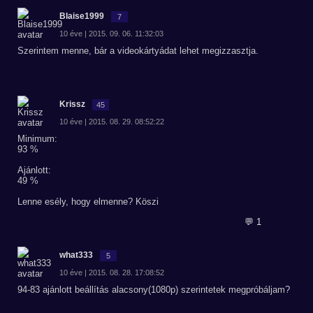
Blaise1999
7
10 éve | 2015. 09. 06. 11:32:03
Szerintem menne, bár a videokártyádat lehet megizzasztja.
Krissz
45
10 éve | 2015. 08. 29. 08:52:22
Minimum:
93 %
Ajánlott:
49 %
Lenne esély, hogy elmenne? Köszi
💬 1
what333
5
10 éve | 2015. 08. 28. 17:08:52
94-83 ajánlott beállítás alacsony(1080p) szerintetek megpróbáljam?