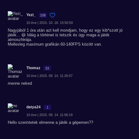
Yezi_
108
10 éve | 2015. 10. 18. 15:50:50
Nagyjából 1 óra után azt kell mondjam, hogy ez egy kib*szott jó
játék... 😃 Idáig a történet is tetszik és úgy maga a játék
atmoszférája.
Mellesleg maximum grafikán 60-140FPS között van.
Thomaz
33
10 éve | 2015. 09. 14. 11:26:57
menne neked
datya24
1
10 éve | 2015. 09. 14. 11:06:19
Hello szerintetek elmenne a játék a gépemen??