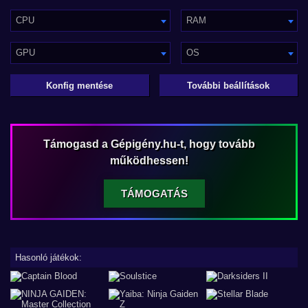
CPU
RAM
GPU
OS
Konfig mentése
További beállítások
Támogasd a Gépigény.hu-t, hogy tovább
működhessen!
TÁMOGATÁS
Hasonló játékok: