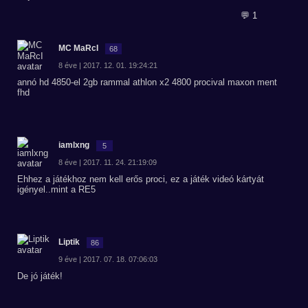
💬 1
MC MaRcI
68
8 éve | 2017. 12. 01. 19:24:21
annó hd 4850-el 2gb rammal athlon x2 4800 procival maxon ment
fhd
iamlxng
5
8 éve | 2017. 11. 24. 21:19:09
Ehhez a játékhoz nem kell erős proci, ez a játék videó kártyát
igényel..mint a RE5
Liptik
86
9 éve | 2017. 07. 18. 07:06:03
De jó játék!