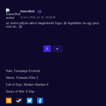
SweexBell
18
11 éve | 2015. 01. 31. 19:32:40
az utolsó pályán akkor idegeskedni fogsz.😃 legalábbis ha ugy jársz
mint én...😃
1
►
Halo: Campaign Evolved
Aliens: Fireteam Elite 2
Call of Duty: Modern Warfare 4
Gears of War: E-Day