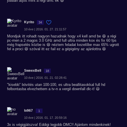
jobban átjott mint a régi dmc ék 😃
Kyrito
34
10 éve | 2016. 01. 27. 21:11:57
Mondjuk itt rohadt nagyon hazudnak hogy x4 kell amd be 😆 a régi
pc-men a 2 magos 3.0 GHz amd full ultra minden kox és fix 60 fps
még frapselés közbe is 😆 néztem feladat kezelőbe max 65% ugrott
fel a proci 😆 szóval itt ez fail ez a gépigény az ajánlottra 😆
SweexBell
18
10 éve | 2016. 01. 21. 02:28:41
"kisebb" bövités utan 100-100, es ultra beallitasokkal full hd
felbontasba elvezhettem a tv-n a vergil downfall dlc-t! 😃
lo967
1
10 éve | 2016. 01. 17. 20:59:16
3x is végigjátszva! Eddigi legjobb DMC!! Ajánlom mindenkinek!