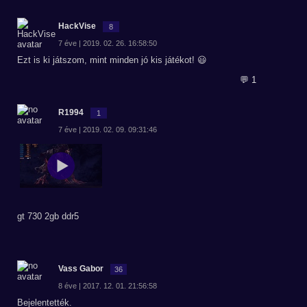
HackVise
8
7 éve | 2019. 02. 26. 16:58:50
Ezt is ki játszom, mint minden jó kis játékot! 😃
💬 1
R1994
1
7 éve | 2019. 02. 09. 09:31:46
gt 730 2gb ddr5
Vass Gabor
36
8 éve | 2017. 12. 01. 21:56:58
Bejelentették.