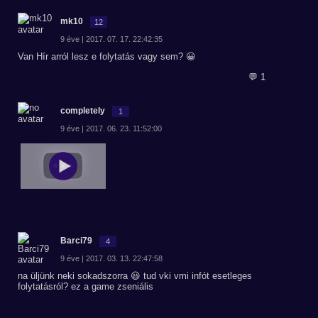
mk10
12
9 éve | 2017. 07. 17. 22:42:35
Van Hír arról lesz e folytatás vagy sem? 😀
💬 1
completely
1
9 éve | 2017. 06. 23. 11:52:00
Barci79
4
9 éve | 2017. 03. 13. 22:47:58
na üljünk neki sokadszorra 😃 tud vki vmi infót esetleges
folytatásról? ez a game zseniális