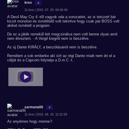
krex
4
11 éve | 2015. 07. 20. 00:46:49
A Devil May Cry 4 -től vagyok oda a sorozatért, az is tetszett bár
kicsit monoton és ismétlödő volt tekintve hogy csak pár BOSS volt
akiket ismételt a program.
De ez a játék remekűl lett megcsinálva nem volt benne olyan amit
nem élveztem. - A Vergil kiegről nem is beszélve.
Az új Dante KIRÁLY, a beszólásairól nem is beszélve.
Remélem a sok emberke aki sírt az régi Dante miatt nem éri el a
célját és a Capcom folytatja a D.m.C -t.
sarmana06
4
11 éve | 2015. 06. 15. 11:31:59
Az enyémen hogy menne?: