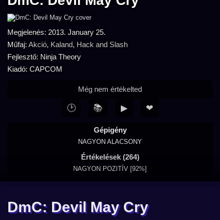
DmC: Devil May Cry
Megjelenés: 2013. January 25.
Műfaj:
Akció
,
Kaland
,
Hack and Slash
Fejlesztő: Ninja Theory
Kiadó: CAPCOM
Még nem értékelted
🕑
📚
▶
❤
Gépigény
NAGYON ALACSONY
Értékelések (264)
NAGYON POZITÍV [92%]
DmC: Devil May Cry