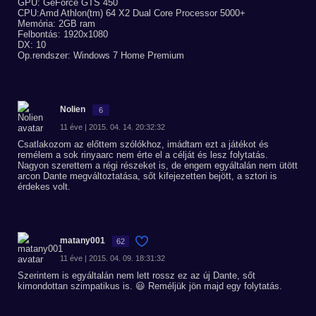
GPU: GeForce GTS 450
CPU:Amd Athlon(tm) 64 X2 Dual Core Processor 5000+
Memória: 2GB ram
Felbontás: 1920x1080
DX: 10
Op.rendszer: Windows 7 Home Premium
Nolien
6
11 éve | 2015. 04. 14. 20:32:32
Csatlakozom az előttem szólókhoz, imádtam ezt a játékot és
remélem a sok rinyaarc nem érte el a célját és lesz folytatás.
Nagyon szerettem a régi részeket is, de engem egyáltalán nem ütött
arcon Dante megváltoztatása, sőt kifejezetten bejött, a sztori is
érdekes volt.
matany001
62
11 éve | 2015. 04. 09. 18:31:32
Szerintem is egyáltalán nem lett rossz ez az új Dante, sőt
kimondottan szimpatikus is. 😃 Reméljük jön majd egy folytatás.