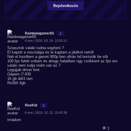
Bejelentkezés
Rainbowgamer65
2
6 éve | 2020. 03. 24. 10:55:13
Sziasztok valaki tudna segíteni ?
El kapott a nosztalgia és le kaptam a játékot netről
Nah el kezdtem a gamet 900p ben ultrán hd texturák be stb
100 fps felett voltam és ahogy haladtam úgy csökkent az fps em
valaki nem tudja miért van ez ?
Legújjab driver fent
Gépem i7-930
16 gb ddr3 ram
Rx560 4gb
ReeKid
2
6 éve | 2019. 12. 22. 10:45:39
Imádom
💬 1