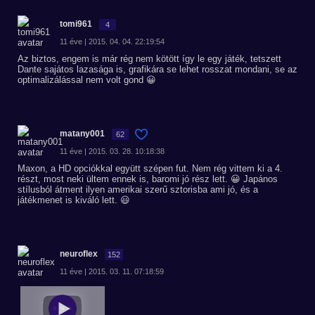
tomi961
4
11 éve | 2015. 04. 04. 22:19:54
Az biztos, engem is már rég nem kötött így le egy játék, tetszett
Dante sajátos lazasága is, grafikára se lehet rosszat mondani, se az
optimalizálással nem volt gond 😀
matany001
62
11 éve | 2015. 03. 28. 10:18:38
Maxon, a HD opciókkal együtt szépen fut. Nem rég vittem ki a 4.
részt, most neki ültem ennek is, baromi jó rész lett. 😀 Japános
stílusból átment ilyen amerikai szerű sztorisba ami jó, és a
játékmenet is kiváló lett. 😃
neuroflex
152
11 éve | 2015. 03. 11. 07:18:59