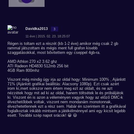
Davidka2013
3
11 éve | 2015. 02. 23. 18:25:07
Régen is toltam ezt a részét (kb 1-2 éve) amikor még csak 2 gb
rammal játszottam és mégis ment full grafon kisebb
szaggatásokkal, most bővitettem egy cseppel 4gb-ra.
AMD Athlon 270 x2 3.62 ghz
ATI Radeon HD4830 512mb 256 bit
4GB Ram 800mhz
Viszont még mindig úgy irja az oldal hogy: Minimum 100% , Ajánlott
71% (Ajánlott grafikai beállitás: Alacsony 1080p). Ezt csak azért
irom ki,mert sokszor nem értem meg ezt az oldalt, és ne azt
nézzétek hogy mit ad ki az oldal, hanem töltsétek le és próbáljátok
ki. Viszont én is azon a véleményen vagyok hogy az előző DMC-k
élvezhetőbbek voltak, viszont nem mondanám monotonnak,
élvezhetetlennek ezt a rész sem. Habár én szerintem itt a grafikával
foglalkoztak inkább mintsem a játékélménnyel ami egy kicsit lejjebb
esett. További szép napot srácok! 😀 😃