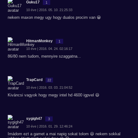
Guku17
1
10 éve | 2016. 05. 10. 21:25:33
nekem maxon megy ugy hogy dualos procim van 😀
HitmanMonkey
1
10 éve | 2016. 04. 24. 02:16:17
86/80 nem tudom, mennyire szaggatna...
TrapCard
22
10 éve | 2016. 03. 03. 21:04:52
Kiváncsi vagyok hogy megy intel hd 4600 igpvel 😃
sygigh47
3
10 éve | 2016. 01. 29. 12:46:24
Imádom ezt a gamet a mai napig sokat tolom 😃 nekem sokkal