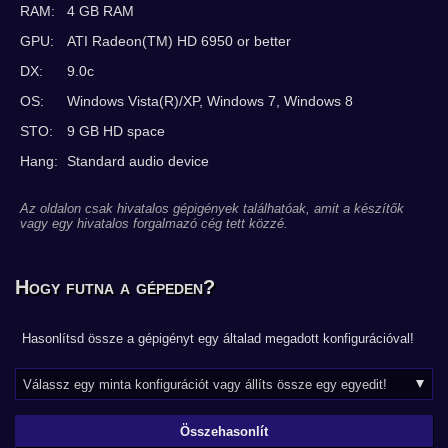
RAM:
4 GB RAM
GPU:
ATI Radeon(TM) HD 6950 or better
DX:
9.0c
OS:
Windows Vista(R)/XP, Windows 7, Windows 8
STO:
9 GB HD space
Hang:
Standard audio device
Az oldalon csak hivatalos gépigények találhatóak, amit a készítők
vagy egy hivatalos forgalmazó cég tett közzé.
Hogy futna a gépeden?
Hasonlítsd össze a gépigényt egy általad megadott konfigurációval!