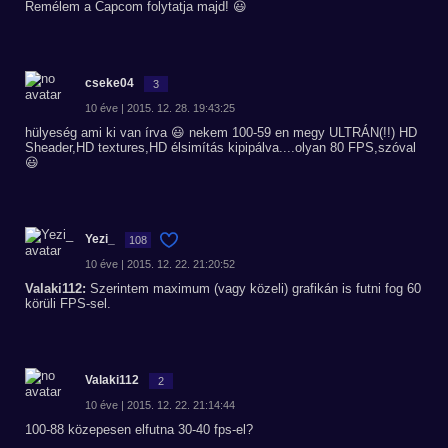
Remélem a Capcom folytatja majd! 😃
cseke04
3
10 éve | 2015. 12. 28. 19:43:25
hülyeség ami ki van írva 😃 nekem 100-59 en megy ULTRÁN(!!) HD
Sheader,HD textures,HD élsimítás kipipálva....olyan 80 FPS,szóval
😃
Yezi_
108
10 éve | 2015. 12. 22. 21:20:52
Valaki112:
Szerintem maximum (vagy közeli) grafikán is futni fog 60
körüli FPS-sel.
Valaki112
2
10 éve | 2015. 12. 22. 21:14:44
100-88 közepesen elfutna 30-40 fps-el?