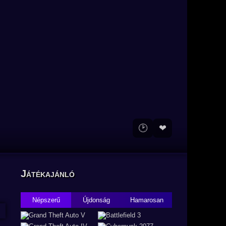
🕑
❤
Játékajánló
Népszerű
Újdonság
Hamarosan