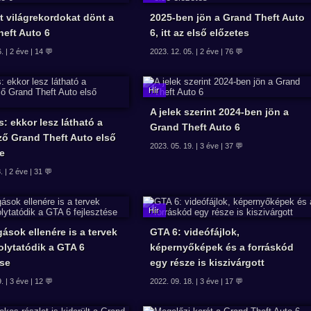
 világrekordokat dönt a
2025-ben jön a Grand Theft Auto
heft Auto 6
6, itt az első előzetes
. | 2 éve | 14 💬
2023. 12. 05. | 2 éve | 76 💬
A jelek szerint 2024-ben jön a
s: ekkor lesz látható a
Grand Theft Auto 6
ző Grand Theft Auto első
2023. 05. 19. | 3 éve | 37 💬
se
. | 2 éve | 31 💬
gások ellenére is a tervek
GTA 6: videófájlok,
folytatódik a GTA 6
képernyőképek és a forráskód
ése
egy része is kiszivárgott
. | 3 éve | 12 💬
2022. 09. 18. | 3 éve | 17 💬