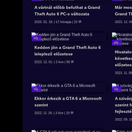
A vártnál előbb befuthat a Grand
Már most
Theft Auto 6 PC-s változata
Grand T
2025. 02. 18. | 17 hónapja | 22 💬
2023. 12. 06
Kedden jön a Grand Theft Auto 6
Hivatalo
leleplező előzetese
követke
2023. 12. 01. | 2 éve | 90 💬
előzete
2023. 11. 08
Ekkor érkezik a GTA 6 a Microsoft
A szivár
szerint
szerint 
fejleszt
2022. 11. 26. | 3 éve | 19 💬
2022. 09. 19