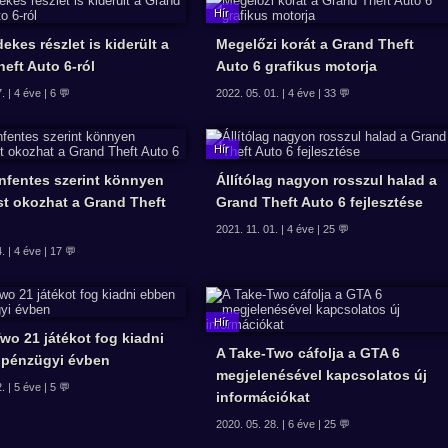
ekes részlet is kiderült a
Megelőzi korát a Grand Theft
eft Auto 6-ról
Auto 6 grafikus motorja
. | 4 éve | 6 💬
2022. 05. 01. | 4 éve | 33 💬
nfentes szerint könnyen
Állítólag nagyon rosszul halad a
st okozhat a Grand Theft
Grand Theft Auto 6 fejlesztése
2021. 11. 01. | 4 éve | 25 💬
. | 4 éve | 17 💬
wo 21 játékot fog kiadni
A Take-Two cáfolja a GTA 6
 pénzügyi évben
megjelenésével kapcsolatos új
. | 5 éve | 5 💬
információkat
2020. 05. 28. | 6 éve | 25 💬