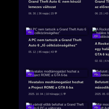
Grand Theft Auto 6: nem készül
Grand Th
lemezes változat
az előre
06. 30. | 36 napja | 15 💬
06. 23. | 43
A PC nem tartozik a Grand Theft
A Rocks
Auto 6 „fő célközönségéhez”
egy halá
05. 12. | 85 napja | 43 💬
GTA 6 k
02. 02. | 6 
Hivatalos modtámogatást hozhat
Befutott
a Project ROME a GTA 6-ba
második
2025. 10. 04. | 10 hónapja | 1 💬
2025. 05. 07