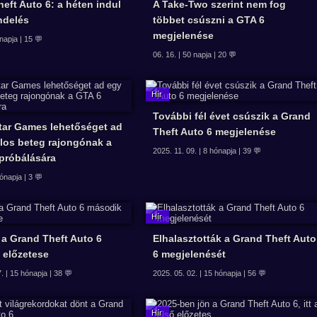
eft Auto 6: a héten indul
A Take-Two szerint nem fog
ndelés
többet csúszni a GTA 6
megjelenése
 napja | 15 💬
06. 16. | 50 napja | 20 💬
További fél évet csúszik a Grand
tar Games lehetőséget ad
Theft Auto 6 megjelenése
los beteg rajongónak a
2025. 11. 09. | 8 hónapja | 39 💬
ipróbálására
hónapja | 3 💬
 a Grand Theft Auto 6
Elhalasztották a Grand Theft Auto
 előzetese
6 megjelenését
. | 15 hónapja | 38 💬
2025. 05. 02. | 15 hónapja | 56 💬