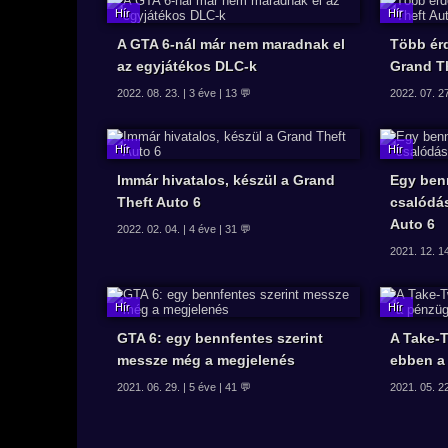
A GTA 6-nál már nem maradnak el
Több érd
az egyjátékos DLC-k
Grand Th
2022. 08. 23. | 3 éve | 13 💬
2022. 07. 27
Immár hivatalos, készül a Grand
Egy ben
Theft Auto 6
csalódá
Auto 6
2022. 02. 04. | 4 éve | 31 💬
2021. 12. 14
GTA 6: egy bennfentes szerint
A Take-T
messze még a megjelenés
ebben a
2021. 06. 29. | 5 éve | 41 💬
2021. 05. 22