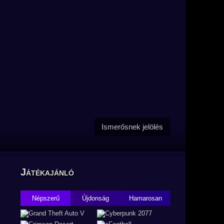
Ismerősnek jelölés
Játékajánló
Népszerű
Újdonság
Hamarosan