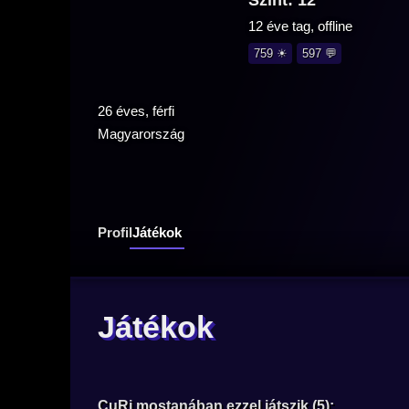
Szint: 12
12 éve tag, offline
759 ☀
597 💬
26 éves, férfi
Magyarország
Profil
Játékok
Játékok
CuRi mostanában ezzel játszik (5):