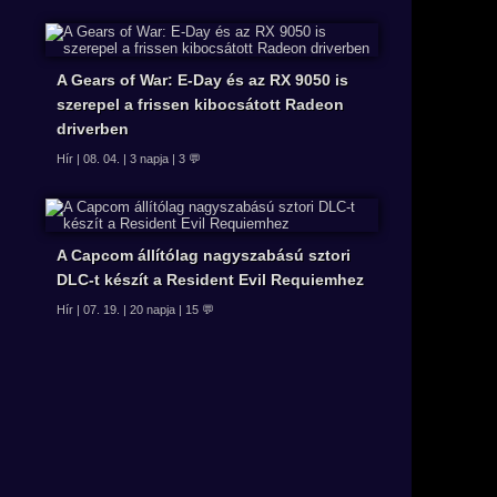
A Gears of War: E-Day és az RX 9050 is
szerepel a frissen kibocsátott Radeon
driverben
Hír | 08. 04. | 3 napja | 3 💬
A Capcom állítólag nagyszabású sztori
DLC-t készít a Resident Evil Requiemhez
Hír | 07. 19. | 20 napja | 15 💬