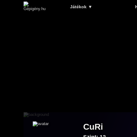
Játékok
▼
CuRi