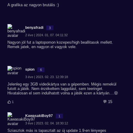
A grafika az nagyon brutális :)
benyafradi
3
2 éve | 2024. 01. 07. 04:11:32
Nagyon jól fut a laptopomon kozepes/high beallitasok mellett.
Remek jatek, en nagyon el vagyok vele.
spion
6
3 éve | 2023. 02. 23. 12:39:18
Jelenleg egy 3GB videókártya van a gépemben. Mégis remekül
futott a játék. Nem érzékeltem laggolást, sem teeringet.
Hivatalosan el sem indulhatott volna a játék ezen a kártyán....😵
💬 15
1
KawasakiBoy97
1
3 éve | 2023. 02. 04. 18:30:12
Sziasztok más is tapasztalt az új update 1.9-en lényeges