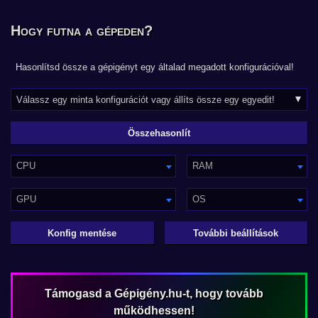
Hogy futna a gépeden?
Hasonlítsd össze a gépigényt egy általad megadott konfigurációval!
CPU
RAM
GPU
OS
Konfig mentése
További beállítások
Támogasd a Gépigény.hu-t, hogy tovább
működhessen!