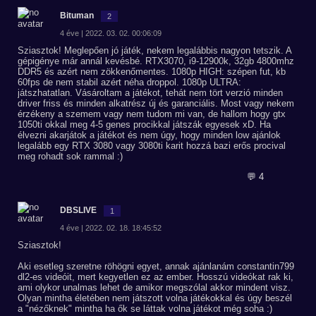
Bituman
2
4 éve | 2022. 03. 02. 00:06:09
Sziasztok! Meglepően jó játék, nekem legalábbis nagyon tetszik. A
gépigénye már annál kevésbé. RTX3070, i9-12900k, 32gb 4800mhz
DDR5 és azért nem zökkenőmentes. 1080p HIGH: szépen fut, kb
60fps de nem stabil azért néha droppol. 1080p ULTRA:
játszhatatlan. Vásároltam a játékot, tehát nem tört verzió minden
driver friss és minden alkatrész új és garanciális. Most vagy nekem
érzékeny a szemem vagy nem tudom mi van, de hallom hogy gtx
1050ti okkal meg 4-5 genes procikkal játszák egyesek xD. Ha
élvezni akarjátok a játékot és nem úgy, hogy minden low ajánlok
legalább egy RTX 3080 vagy 3080ti karit hozzá bazi erős procival
meg rohadt sok rammal :)
💬 4
DBSLIVE
1
4 éve | 2022. 02. 18. 18:45:52
Sziasztok!
Aki esetleg szeretne röhögni egyet, annak ajánlanám constantin799
dl2-es videóit, mert kegyetlen ez az ember. Hosszú videókat rak ki,
ami olykor unalmas lehet de amikor megszólal akkor mindent visz.
Olyan mintha életében nem játszott volna játékokkal és úgy beszél
a "nézőknek" mintha ha ők se láttak volna játékot még soha :)