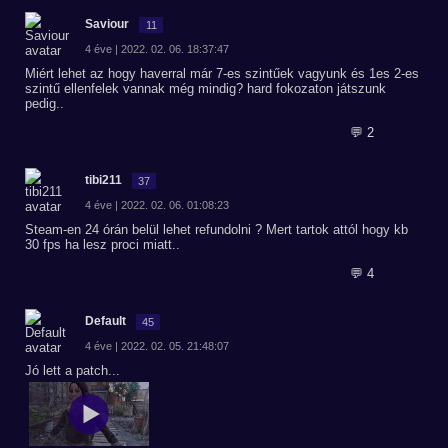
Saviour
11
4 éve | 2022. 02. 06. 18:37:47
Miért lehet az hogy haverral már 7-es szintűek vagyunk és 1es 2-es
szintű ellenfelek vannak még mindig? hard fokozaton játszunk
pedig..
💬 2
tibi211
37
4 éve | 2022. 02. 06. 01:08:23
Steam-en 24 órán belül lehet refundolni ? Mert tartok attól hogy kb
30 fps ha lesz proci miatt..
💬 4
Default
45
4 éve | 2022. 02. 05. 21:48:07
Jó lett a patch...