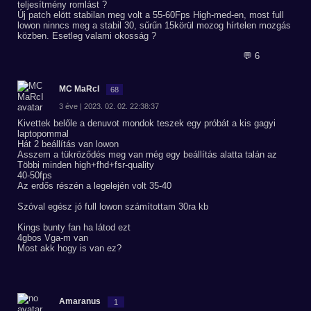
teljesítmény romlást ?
Új patch elött stabilan meg volt a 55-60Fps High-med-en, most full
lowon ninncs meg a stabil 30, sűrűn 15körül mozog hírtelen mozgás
közben. Esetleg valami okosság ?
💬 6
MC MaRcI
68
3 éve | 2023. 02. 02. 22:38:37
Kivettek belőle a denuvot mondok teszek egy próbát a kis gagyi
laptopommal
Hát 2 beállítás van lowon
Asszem a tükröződés meg van még egy beállítás alatta talán az
Többi minden high+fhd+fsr-quality
40-50fps
Az erdős részén a legelején volt 35-40
Szóval egész jó full lowon számítottam 30ra kb
Kings bunty fan ha látod ezt
4gbos Vga-m van
Most akk hogy is van ez?
Amaranus
1