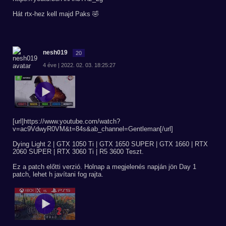
Hát rtx-hez kell majd Paks 🤣
nesh019
20
4 éve | 2022. 02. 03. 18:25:27
[url]https://www.youtube.com/watch?
v=ac9VdwyR0VM&t=84s&ab_channel=Gentleman[/url]
Dying Light 2 | GTX 1050 Ti | GTX 1650 SUPER | GTX 1660 | RTX
2060 SUPER | RTX 3060 Ti | R5 3600 Teszt.
Ez a patch előtti verzió. Holnap a megjelenés napján jön Day 1
patch, lehet h javítani fog rajta.