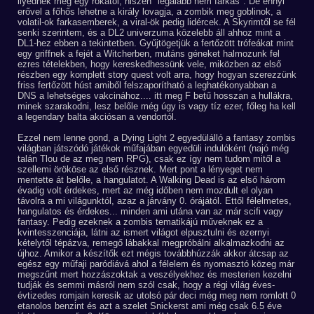
ilyednék meg egy rókától, hiszen "legalább nem farkas". De ennyi
erővel a főhős lehetne a király lovagja, a zombik meg goblinok, a
volatil-ok farkasemberek, a viral-ök pedig lidércek. A Skyrimtől se fél
senki szerintem, és a DL2 univerzuma közelebb áll ahhoz mint a
DL1-hez ebben a tekintetben. Gyűjtögetjük a fertőzött trófeákat mint
egy griffnek a fejét a Witcherben, mutáns géneket halmozunk fel
ezres tételekben, hogy kereskedhessünk vele, miközben az első
részben egy komplett story quest volt arra, hogy hogyan szerezzünk
friss fertőzött húst amiből felszaporítható a leghatékonyabban a
DNS a lehetséges vakcinához.... itt meg F betű hosszan a hullákra,
minek szarakodni, lesz belőle még úgy is vagy tíz ezer, főleg ha kell
a legendary balta akciósan a vendortól.
Ezzel nem lenne gond, a Dying Light 2 egyedülálló a fantasy zombis
világban játszódó játékok műfajában egyedüli indulóként (najó még
talán Tlou de az meg nem RPG), csak ez így nem tudom mitől a
szellemi örököse az első résznek. Mert pont a lényeget nem
mentette át belőle, a hangulatot. A Walking Dead is az első három
évadig volt érdekes, mert az még időben nem mozdult el olyan
távolra a mi világunktól, azaz a járvány 0. órájától. Ettől félelmetes,
hangulatos és érdekes... minden ami utána van az már scifi vagy
fantasy. Pedig ezeknek a zombis tematikájú műveknek ez a
kvintesszenciája, látni az ismert világot elpusztulni és ezernyi
kételytől tépázva, remegő lábakkal megpróbálni alkalmazkodni az
újhoz. Amikor a készítők ezt mégis továbbhúzzák akkor átcsap az
egész egy műfaji paródiává ahol a félelem és nyomasztó közeg már
megszűnt mert hozzászoktak a veszélyekhez és mesterien kezelni
tudják és semmi másról nem szól csak, hogy a régi világ éves-
évtizedes romjain keresik az utolsó pár deci még meg nem romlott 0
etanolos benzint és azt a szelet Snickerst ami még csak 6.5 éve