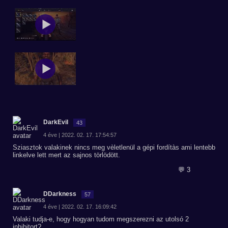
DarkEvil
43
4 éve | 2022. 02. 17. 17:54:57
Sziasztok valakinek nincs meg vèletlenül a gépi fordítàs ami lentebb
linkelve lett mert az sajnos törlödött.
💬 3
DDarkness
57
4 éve | 2022. 02. 17. 16:09:42
Valaki tudja-e, hogy hogyan tudom megszerezni az utolsó 2
inhibitort?