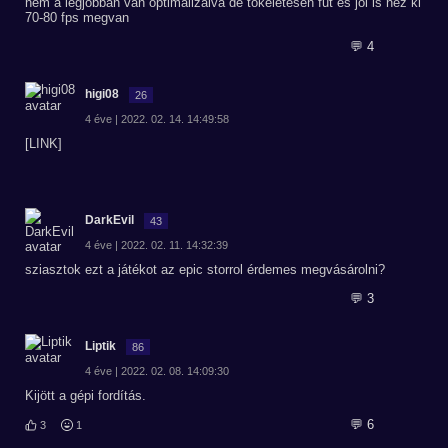
nem a legjobban van optimalizalva de tökeletesen fut es jol is nez ki
70-80 fps megvan
💬 4
higi08
26
4 éve | 2022. 02. 14. 14:49:58
[LINK]
DarkEvil
43
4 éve | 2022. 02. 11. 14:32:39
sziasztok ezt a játékot az epic storrol érdemes megvásárolni?
💬 3
Liptik
86
4 éve | 2022. 02. 08. 14:09:30
Kijött a gépi fordítás.
💬 6
3
1