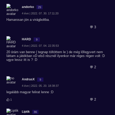
andorko
29
4 éve | 2022. 07. 30. 17:11:20
Hamarosan jön a virágboltba.
💬 3
HARD
9
4 éve | 2022. 07. 04. 22:35:53
20 órám van benne ( tegnap töltöttem le ) de még lőfegyvert nem
láttam a játékban xD első résznél ilyenkor már réges régen volt :D
ugye lessz itt is ? :D
💬 2
AndrasX
9
4 éve | 2022. 05. 20. 18:38:37
legalább magyar felirat lenne :D
💬 2
1
Liptik
86