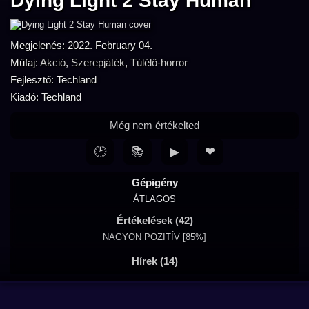
Dying Light 2 Stay Human
Megjelenés: 2022. February 04.
Műfaj:
Akció
,
Szerepjáték
,
Túlélő-horror
Fejlesztő: Techland
Kiadó: Techland
Még nem értékelted
🕑
📚
▶
❤
Gépigény
ÁTLAGOS
Értékelések (42)
NAGYON POZITÍV [85%]
Hírek (14)