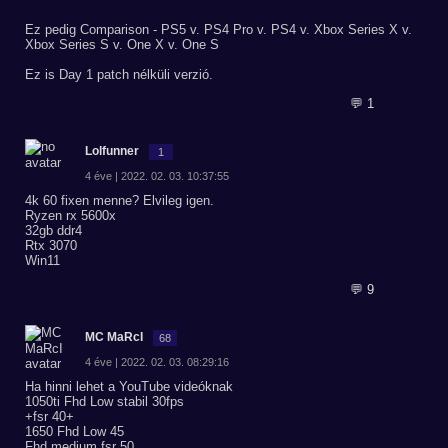
Ez pedig Comparison - PS5 v. PS4 Pro v. PS4 v. Xbox Series X v.
Xbox Series S v. One X v. One S
Ez is Day 1 patch nélküli verzió.
💬 1
Lolfunner
1
4 éve | 2022. 02. 03. 10:37:55
4k 60 fixen menne? Elvileg igen.
Ryzen rx 5600x
32gb ddr4
Rtx 3070
Win11
💬 9
MC MaRcI
68
4 éve | 2022. 02. 03. 08:29:16
Ha hinni lehet a YouTube videóknak
1050ti Fhd Low stabil 30fps
+fsr 40+
1650 Fhd Low 45
Fhd medium fsr 50