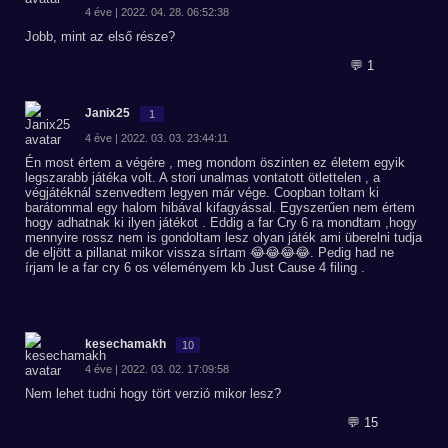
4 éve | 2022. 04. 28. 06:52:38
Jobb, mint az első része?
💬 1
Janix25
1
4 éve | 2022. 03. 03. 23:44:11
Én most értem a végére , meg mondom öszinten ez életem egyik
legszarabb játéka volt. A stori unalmas vontatott ötlettelen , a
végjátéknál szenvedtem legyen már vége. Coopban toltam ki
barátommal egy halom hibával kifagyással. Egyszerűen nem értem
hogy adhatnak ki ilyen játékot . Eddig a far Cry 6 ra mondtam ,hogy
mennyire rossz nem is gondoltam lesz olyan játék ami überelni tudja
de eljött a pillanat mikor vissza sírtam 😂😂😂😂. Pedig had ne
írjam le a far cry 6 os véleményem kb Just Cause 4 filing .
kesechamakh
10
4 éve | 2022. 03. 02. 17:09:58
Nem lehet tudni hogy tört verzió mikor lesz?
💬 15