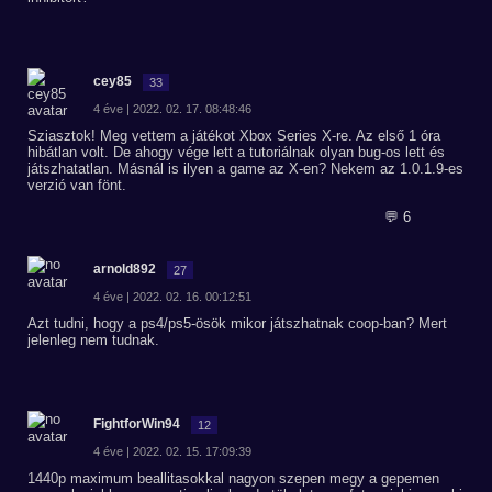
cey85
33
4 éve | 2022. 02. 17. 08:48:46
Sziasztok! Meg vettem a játékot Xbox Series X-re. Az első 1 óra
hibátlan volt. De ahogy vége lett a tutoriálnak olyan bug-os lett és
játszhatatlan. Másnál is ilyen a game az X-en? Nekem az 1.0.1.9-es
verzió van fönt.
💬 6
arnold892
27
4 éve | 2022. 02. 16. 00:12:51
Azt tudni, hogy a ps4/ps5-ösök mikor játszhatnak coop-ban? Mert
jelenleg nem tudnak.
FightforWin94
12
4 éve | 2022. 02. 15. 17:09:39
1440p maximum beallitasokkal nagyon szepen megy a gepemen