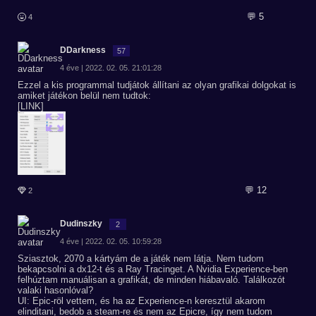
💬 5
4
DDarkness
57
4 éve | 2022. 02. 05. 21:01:28
Ezzel a kis programmal tudjátok állítani az olyan grafikai dolgokat is
amiket játékon belül nem tudtok:
[LINK]
💬 12
2
Dudinszky
2
4 éve | 2022. 02. 05. 10:59:28
Sziasztok, 2070 a kártyám de a játék nem látja. Nem tudom
bekapcsolni a dx12-t és a Ray Tracinget. A Nvidia Experience-ben
felhúztam manuálisan a grafikát, de minden hiábavaló. Találkozót
valaki hasonlóval?
UI: Epic-röl vettem, és ha az Experience-n keresztül akarom
elinditani, bedob a steam-re és nem az Epicre, így nem tudom