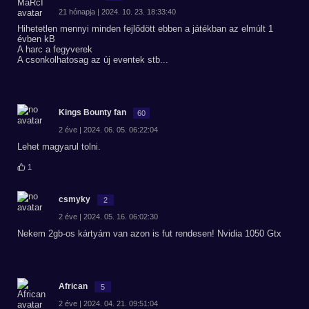
21 hónapja | 2024. 10. 23. 18:33:40
Hihetetlen mennyi minden fejlődött ebben a játékban az elmúlt 1
évben kB
A harc a fegyverek
A csonkolhatosag az új eventek stb...
Kings Bounty fan
60
2 éve | 2024. 06. 05. 06:22:04
Lehet magyarul tolni.
1
csmyky
2
2 éve | 2024. 05. 16. 06:02:30
Nekem 2gb-os kártyám van azon is fut rendesen! Nvidia 1050 Gtx
African
5
2 éve | 2024. 04. 21. 09:51:04