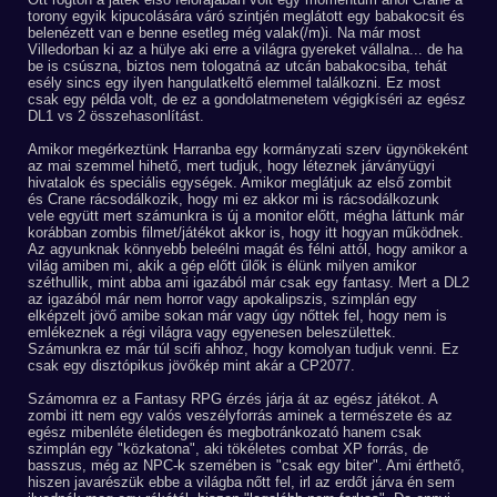
torony egyik kipucolására váró szintjén meglátott egy babakocsit és
belenézett van e benne esetleg még valak(/m)i. Na már most
Villedorban ki az a hülye aki erre a világra gyereket vállalna... de ha
be is csúszna, biztos nem tologatná az utcán babakocsiba, tehát
esély sincs egy ilyen hangulatkeltő elemmel találkozni. Ez most
csak egy példa volt, de ez a gondolatmenetem végigkíséri az egész
DL1 vs 2 összehasonlítást.
Amikor megérkeztünk Harranba egy kormányzati szerv ügynökeként
az mai szemmel hihető, mert tudjuk, hogy léteznek járványügyi
hivatalok és speciális egységek. Amikor meglátjuk az első zombit
és Crane rácsodálkozik, hogy mi ez akkor mi is rácsodálkozunk
vele együtt mert számunkra is új a monitor előtt, mégha láttunk már
korábban zombis filmet/játékot akkor is, hogy itt hogyan működnek.
Az agyunknak könnyebb beleélni magát és félni attól, hogy amikor a
világ amiben mi, akik a gép előtt űlők is élünk milyen amikor
széthullik, mint abba ami igazából már csak egy fantasy. Mert a DL2
az igazából már nem horror vagy apokalipszis, szimplán egy
elképzelt jövő amibe sokan már vagy úgy nőttek fel, hogy nem is
emlékeznek a régi világra vagy egyenesen beleszülettek.
Számunkra ez már túl scifi ahhoz, hogy komolyan tudjuk venni. Ez
csak egy disztópikus jövőkép mint akár a CP2077.
Számomra ez a Fantasy RPG érzés járja át az egész játékot. A
zombi itt nem egy valós veszélyforrás aminek a természete és az
egész mibenléte életidegen és megbotránkozató hanem csak
szimplán egy "közkatona", aki tökéletes combat XP forrás, de
basszus, még az NPC-k szemében is "csak egy biter". Ami érthető,
hiszen javarészük ebbe a világba nőtt fel, irl az erdőt járva én sem