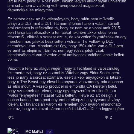
járt le nem pedig 9. Kösz nem, inkább legyen akkor olyan univerzum
ami soha nem a valóság volt, overpowered mágusokkal,
démonokkal és miegymás.
Ez persze csak az én véleményem, hogy miért nem működik
annyira a DL2 mint a DL1. Ha nem 2 lenne hanem valami spinoff
ami címében is reflektálna rá, hogy ez nem az a vonal amit 2015-
ben Harranban elkezdtek a tematikát tekintve akkor okés lenne
részemről, elbírná a sorozat ezt is, de közvetlen folytatásnak én egy
merőben más játékot készítettem volna a The Following DLC
eseményei után. Mondom ezt úgy, hogy 150+ órám van a DL2-ben
és amit az elején is írtam ez nem egy rossz játék, csak
identitásában el van tévedve attól amilyennek valóban lennie kellett
volna.
Viszont a fény az alagút végén, hogy a Techland is valószínűleg
felismerte ezt, hogy ez a zombis Witcher vagy Elder Scolls nem
lesz jó irány a sorozat számára, ezért a képi anyagokon is látszik,
hogy a The Beast egy élesebb kanyarral visszamegy oda ahonnan
az első indult. A vezető producer is elmondta QA keretein belül,
hogy szeretnék azt elérni, hogy egy egyszerű biter ellenfél is a
"valós fenyegetés" hatását tudja kelteni, illetve az art design is
jobban hasonlít arra amit egy ember elképzel egy ilyesmi járvány
idején. Én kíváncsian várom és remélem jövő nyáron elmondható
lesz az, hogy a sorozat három epizódja közül a DL2 a leggyengébb.
💬 2
1
MC MaRcI
68