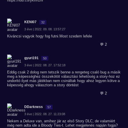
https://ibb.co/ykxv2hf
KENI07
32
3 éve | 2022. 09. 08. 13:57:27
Kiváncsi vagyok hogy fog futni.Most szedem lefele
💬 2
gyuri191
50
3 éve | 2022. 08. 27. 17:52:18
Eddig csak 2 dolog nem tetszik benne a rengeteg csaló bug a másik
meg a képességhez összekötöt választási lehetöség a story-hoz ez
undoritó ilyet más játékban nem csináltak hogy ahoz legyen kötve a
képesség ahogy választom a story döntést
💬 2
DDarkness
57
3 éve | 2022. 08. 27. 11:23:08
Nekem a Deluxe van, amihez jár az első Story DLC, de valamiért
még nem adta ide a Bloody Ties-t. Lehet megjelenés napján fogja?