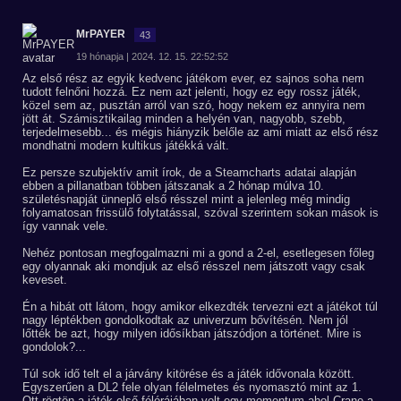
MrPAYER
43
19 hónapja | 2024. 12. 15. 22:52:52
Az első rész az egyik kedvenc játékom ever, ez sajnos soha nem
tudott felnőni hozzá. Ez nem azt jelenti, hogy ez egy rossz játék,
közel sem az, pusztán arról van szó, hogy nekem ez annyira nem
jött át. Számisztikailag minden a helyén van, nagyobb, szebb,
terjedelmesebb... és mégis hiányzik belőle az ami miatt az első rész
mondhatni modern kultikus játékká vált.
Ez persze szubjektív amit írok, de a Steamcharts adatai alapján
ebben a pillanatban többen játszanak a 2 hónap múlva 10.
születésnapját ünneplő első résszel mint a jelenleg még mindig
folyamatosan frissülő folytatással, szóval szerintem sokan mások is
így vannak vele.
Nehéz pontosan megfogalmazni mi a gond a 2-el, esetlegesen főleg
egy olyannak aki mondjuk az első résszel nem játszott vagy csak
keveset.
Én a hibát ott látom, hogy amikor elkezdték tervezni ezt a játékot túl
nagy léptékben gondolkodtak az univerzum bővítésén. Nem jól
lőtték be azt, hogy milyen idősíkban játszódjon a történet. Mire is
gondolok?...
Túl sok idő telt el a járvány kitörése és a játék idővonala között.
Egyszerűen a DL2 fele olyan félelmetes és nyomasztó mint az 1.
Ott rögtön a játék első félórájában volt egy momentum ahol Crane a