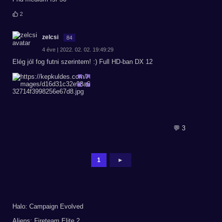
2
zelcsi
84
4 éve | 2022. 02. 02. 19:49:29
Elég jól fog futni szerintem! :) Full HD-ban DX 12
💬 3
1
►
Halo: Campaign Evolved
Aliens: Fireteam Elite 2