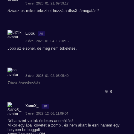
3 éve | 2023. 01. 21. 09:39:17
Sziasztok mikor érkezhet hozzá a dlss3 támogatás?
Liptik
86
3 éve | 2023. 01. 04. 13:20:15
Jobb az elsőnél, de még nem tökéletes.
-
3 éve | 2023. 01. 02. 05:05:40
Törölt hozzászólás
💬 8
XanoX_
10
3 éve | 2022. 12. 06. 11:09:04
Néha azért voltak érdekes anomáliák!
Mikor egylábal követet a zombi, és nem akart le esni hanem egy
helyben be buggolt.