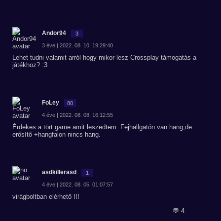
Andor94
3
3 éve | 2022. 08. 10. 19:29:40
Lehet tudni valamit arról hogy mikor lesz Crossplay támogatás a
játékhoz? :3
FoLey
80
4 éve | 2022. 08. 08. 16:12:55
Érdekes a tört game amit leszedtem. Fejhallgatón van hang,de
erősítő +hangfalon nincs hang.
asdkillerasd
1
4 éve | 2022. 08. 05. 01:07:57
virágboltban elérhető !!!
💬 4