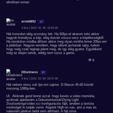
elindítani onnan
arnold892
27
4 éve | 2022. 02. 05. 10:53:28
Hát konzolon elég ocsmány lett. Ha 60fps-el akarom tolni akkor
nagyob homályos a kép, elég durván vissza vesz a képélességből.
Ha resolution módba állítom akkor meg olyan mintha lenne 20fps-em
a játékban. Nagyon remélem, hogy idővel javítanak rajta, tudom
hogy még csak tegnap jelent meg, de így elég gyatra. Egyébként
még az elején tartok, eddig nem rossz a game.
💬 6
DDarkness
57
4 éve | 2022. 02. 04. 20:37:48
Hát nekem nincs sok fps-em sajnos :D Maxon 45-60 között
mocorog 1080p-ben.
UI.: Akiknek gond lenne azzal, hogy kevés a video memória,
azoknak ajánlanám a Dokumentumok\Dying Light
2\out\settings\video.scr konfigurációs fájlt, amiben a textúra
minőségét le tudják venni. Alapból High-on van, ami a max és
valamiért játékon belül nem állítható. A fájl sima