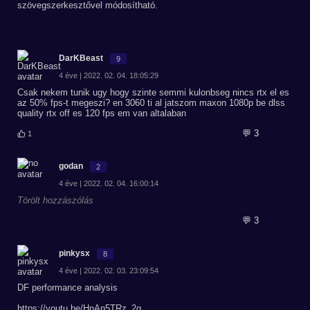
szövegszerkesztővel módosítható.
DarKBeast
9
4 éve | 2022. 02. 04. 18:05:29
Csak nekem tunik ugy hogy szinte semmi kulonbseg nincs rtx el es
az 50% fps-t megeszi? en 3060 ti al jatszom maxon 1080p be dlss
quality rtx off es 120 fps em van altalaban
💬 3
1
godan
2
4 éve | 2022. 02. 04. 16:00:14
Törölt hozzászólás
💬 3
pinkysx
8
4 éve | 2022. 02. 03. 23:09:54
DF performance analysis
https://youtu.be/HnAn5TRz_2g