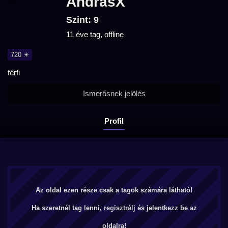
AndrasX
Szint: 9
11 éve tag, offline
720 ☀
férfi
Ismerősnek jelölés
Profil
Az oldal ezen része csak a tagok számára látható!
Ha szeretnél tag lenni,
regisztrálj
és jelentkezz be az
oldalra!