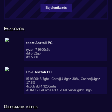
Bejelentkezés
Eszközök
teszt
Asztali PC
ryzen 7 9800x3d
ddr5 32gb
rtx 5080
Pc-1
Asztali PC
I5-9600k 3.7ghz, Core@4.8ghz 30%, Cache@4ghz
17.5%,
4x8gb ddr4 3200mhz,
AORUS GeForce RTX 2060 Super gddr6 8gb
Gépsarok képek