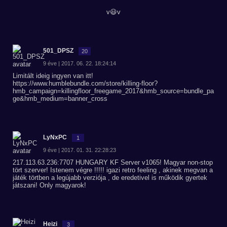
v😃v
501_DPSZ
20
9 éve | 2017. 06. 22. 18:24:14
Limitált ideig ingyen van itt!
https://www.humblebundle.com/store/killing-floor?
hmb_campaign=killingfloor_freegame_2017&hmb_source=bundle_pa
ge&hmb_medium=banner_cross
LyNxPC
1
9 éve | 2017. 01. 31. 22:28:23
217.113.63.236:7707 HUNGARY KF Server v1065! Magyar non-stop
tört szerver! Istenem végre !!!!! igazi retro feeling , akinek megvan a
játék törtben a legújabb verziója , de eredetivel is működik gyertek
játszani! Only magyarok!
Heizi
3