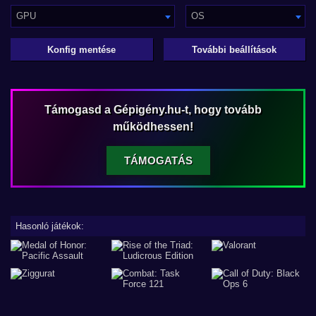
GPU
OS
Konfig mentése
További beállítások
Támogasd a Gépigény.hu-t, hogy tovább
működhessen!
TÁMOGATÁS
Hasonló játékok: