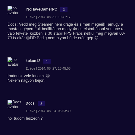
INoHaveGamerPC
3
11 éve | 2014. 08. 31. 10:41:17
Docs: Vedd meg Steamen nem drága és simán megéri!!! amugy a
mostani gépen Full beállításon megy 4x-es elsimítással youtube-ra
való felvétel közben is 30 stabil FPS Fraps nélkül meg megvan 60-
70 is akár 😃DD Pedig nem olyan hú de erős gép 😃
kukac12
1
11 éve | 2014. 08. 27. 15:45:03
Imádunk vele lanozni 😃
Nekem nagyon bejön.
Docs
3
11 éve | 2014. 08. 24. 08:53:30
hol tudom leszedni?