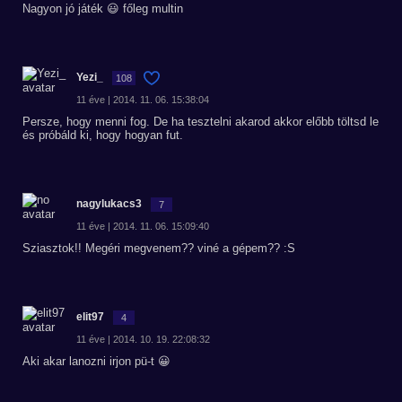
Nagyon jó játék 😃 főleg multin
Yezi_
108
11 éve | 2014. 11. 06. 15:38:04
Persze, hogy menni fog. De ha tesztelni akarod akkor előbb töltsd le
és próbáld ki, hogy hogyan fut.
nagylukacs3
7
11 éve | 2014. 11. 06. 15:09:40
Sziasztok!! Megéri megvenem?? viné a gépem?? :S
elit97
4
11 éve | 2014. 10. 19. 22:08:32
Aki akar lanozni irjon pü-t 😀