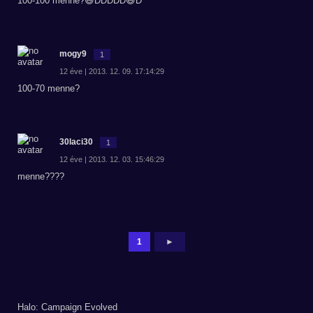
100-100 menne?😃DDDDD😆D
mogy9
1
12 éve | 2013. 12. 09. 17:14:29
100-70 menne?
30laci30
1
12 éve | 2013. 12. 03. 15:46:29
menne????
1
►
Halo: Campaign Evolved