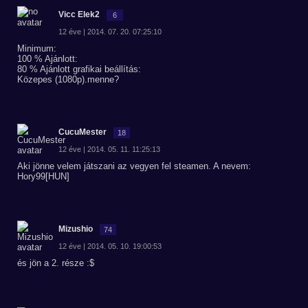
Vicc Elek2
6
12 éve | 2014. 07. 20. 07:25:10
Minimum:
100 % Ajánlott:
80 % Ajánlott grafikai beállítás:
Közepes (1080p).menne?
CucuMester
18
12 éve | 2014. 05. 11. 11:25:13
Aki jönne velem játszani az vegyen fel steamen. A nevem:
Hory99[HUN]
Mizushio
74
12 éve | 2014. 05. 10. 19:00:53
és jön a 2. része :$