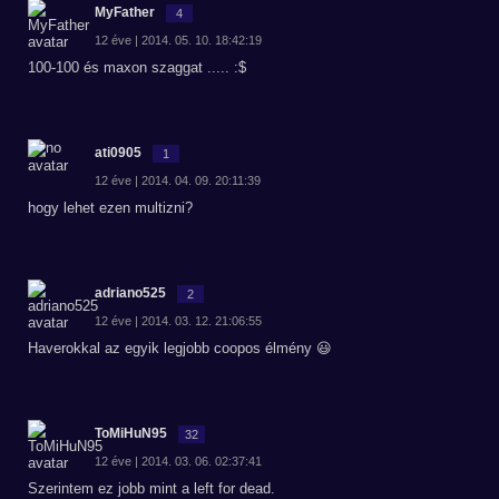
MyFather
4
12 éve | 2014. 05. 10. 18:42:19
100-100 és maxon szaggat ..... :$
ati0905
1
12 éve | 2014. 04. 09. 20:11:39
hogy lehet ezen multizni?
adriano525
2
12 éve | 2014. 03. 12. 21:06:55
Haverokkal az egyik legjobb coopos élmény 😃
ToMiHuN95
32
12 éve | 2014. 03. 06. 02:37:41
Szerintem ez jobb mint a left for dead.