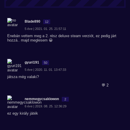
Blade890
12
5 éve | 2021. 01. 25. 21:57:11
Enebán vettem meg a 2. rész deluxe steam verziót, ez pedig járt
hozzá.. majd meglesem 😀
gyuri191
50
5 éve | 2020. 11. 01. 13:47:33
játsza még valaki?
💬 2
nemmegycsaklowon
2
6 éve | 2019. 08. 25. 12:36:29
ez egy király játék