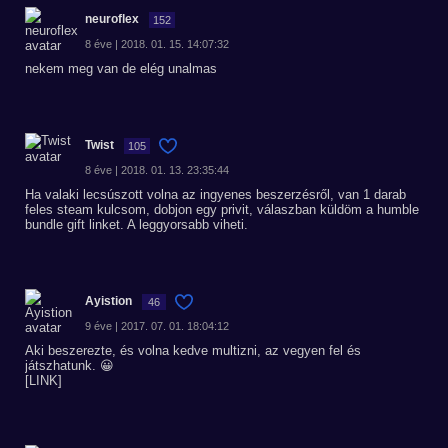
neuroflex
152
8 éve | 2018. 01. 15. 14:07:32
nekem meg van de elég unalmas
Twist
105
8 éve | 2018. 01. 13. 23:35:44
Ha valaki lecsúszott volna az ingyenes beszerzésről, van 1 darab
feles steam kulcsom, dobjon egy privit, válaszban küldöm a humble
bundle gift linket. A leggyorsabb viheti.
Ayistion
46
9 éve | 2017. 07. 01. 18:04:12
Aki beszerezte, és volna kedve multizni, az vegyen fel és
játszhatunk. 😀
[LINK]