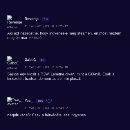
Revenge
19
11 éve | 2015. 03. 30. 12:26:12
Aki azt nézegetné, hogy ingyenes-e még steamen, én most néztem
meg és már 20 Euró.
GaboC
16
11 éve | 2015. 03. 22. 18:57:10
Sajnos egy kicsit a P2W. Lehetne olyan, mint a GO-nál. Csak a
kinézetért fizetsz, de nem ad semmi pluszt.
Yezi_
108
11 éve | 2015. 03. 20. 18:40:22
nagylukacs3:
Csak a hétvégére lesz ingyenes.