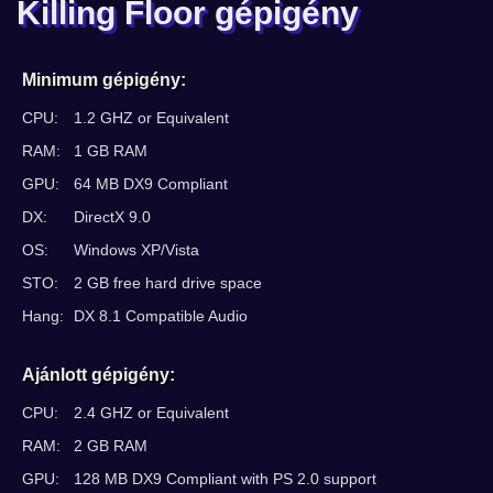
Killing Floor gépigény
Minimum gépigény:
CPU:
1.2 GHZ or Equivalent
RAM:
1 GB RAM
GPU:
64 MB DX9 Compliant
DX:
DirectX 9.0
OS:
Windows XP/Vista
STO:
2 GB free hard drive space
Hang:
DX 8.1 Compatible Audio
Ajánlott gépigény:
CPU:
2.4 GHZ or Equivalent
RAM:
2 GB RAM
GPU:
128 MB DX9 Compliant with PS 2.0 support