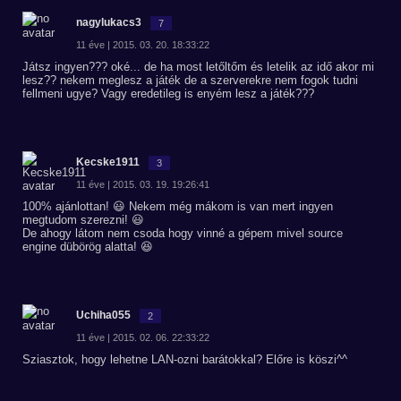
nagylukacs3
7
11 éve | 2015. 03. 20. 18:33:22
Játsz ingyen??? oké... de ha most letőltőm és letelik az idő akor mi
lesz?? nekem meglesz a játék de a szerverekre nem fogok tudni
fellmeni ugye? Vagy eredetileg is enyém lesz a játék???
Kecske1911
3
11 éve | 2015. 03. 19. 19:26:41
100% ajánlottan! 😃 Nekem még mákom is van mert ingyen
megtudom szerezni! 😃
De ahogy látom nem csoda hogy vinné a gépem mivel source
engine dübörög alatta! 😆
Uchiha055
2
11 éve | 2015. 02. 06. 22:33:22
Sziasztok, hogy lehetne LAN-ozni barátokkal? Előre is köszi^^