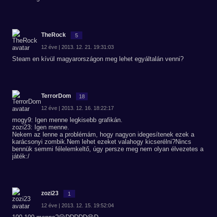
TheRock
5
12 éve | 2013. 12. 21. 19:31:03
Steam en kívül magyarországon meg lehet egyáltalán venni?
TerrorDom
18
12 éve | 2013. 12. 16. 18:22:17
mogy9: Igen menne legkisebb grafikán.
zozi23: Igen menne.
Nekem az lenne a problémám, hogy nagyon idegesítenek ezek a
karácsonyi zombik.Nem lehet ezeket valahogy kicserélni?Nincs
bennük semmi félelemkeltő, úgy persze meg nem olyan élvezetes a
játék:/
zozi23
1
12 éve | 2013. 12. 15. 19:52:04