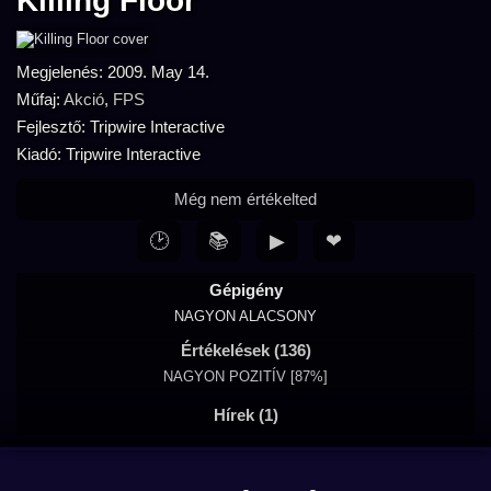
Killing Floor
Megjelenés: 2009. May 14.
Műfaj:
Akció
,
FPS
Fejlesztő: Tripwire Interactive
Kiadó: Tripwire Interactive
Még nem értékelted
🕑
📚
▶
❤
Gépigény
NAGYON ALACSONY
Értékelések (136)
NAGYON POZITÍV [87%]
Hírek (1)