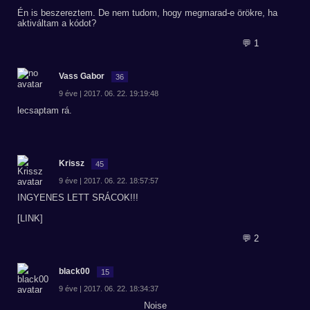
Én is beszereztem. De nem tudom, hogy megmarad-e örökre, ha
aktiváltam a kódot?
💬 1
Vass Gabor
36
9 éve | 2017. 06. 22. 19:19:48
lecsaptam rá.
Krissz
45
9 éve | 2017. 06. 22. 18:57:57
INGYENES LETT SRÁCOK!!!
[LINK]
💬 2
black00
15
9 éve | 2017. 06. 22. 18:34:37
Noise