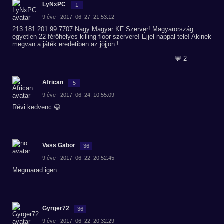
LyNxPC
1
9 éve | 2017. 06. 27. 21:53:12
213.181.201.99:7707 Nagy Magyar KF Szerver! Magyarország
egyetlen 22 férőhelyes killing floor szervere! Éjjel nappal tele! Akinek
megvan a játék eredetiben az jöjjön !
💬 2
African
5
9 éve | 2017. 06. 24. 10:55:09
Révi kedvenc 😀
Vass Gabor
36
9 éve | 2017. 06. 22. 20:52:45
Megmarad igen.
Gyrger72
36
9 éve | 2017. 06. 22. 20:32:29