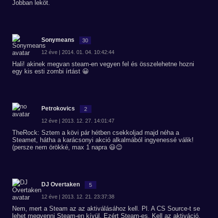
Jobban leköt.
Sonymeans
30
12 éve | 2014. 01. 04. 10:42:44
Hali! akinek megvan steam-en vegyen fel és összelehetne hozni
egy kis esti zombi írtást 😀
Petrokovics
2
12 éve | 2013. 12. 27. 14:01:47
TheRock: Sztem a kövi pár hétben csekkoljad majd néha a
Steamet, hátha a karácsonyi akció alkalmából ingyenessé válik!
(persze nem örökké, max 1 napra 😃😉
DJ Overtaken
5
12 éve | 2013. 12. 21. 23:37:38
Nem, mert a Steam az az aktiválásához kell. Pl. A CS Source-t se
lehet megvenni Steam-en kívül. Ezért Steam-es. Kell az aktiváció.