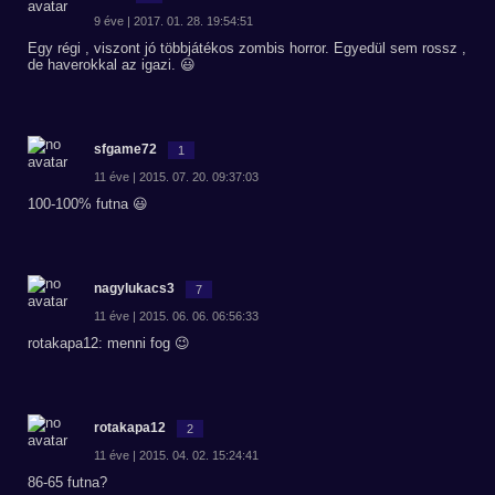
9 éve | 2017. 01. 28. 19:54:51
Egy régi , viszont jó többjátékos zombis horror. Egyedül sem rossz ,
de haverokkal az igazi. 😃
sfgame72
1
11 éve | 2015. 07. 20. 09:37:03
100-100% futna 😃
nagylukacs3
7
11 éve | 2015. 06. 06. 06:56:33
rotakapa12: menni fog 😉
rotakapa12
2
11 éve | 2015. 04. 02. 15:24:41
86-65 futna?