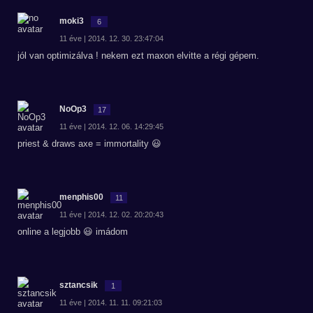
moki3
6
11 éve | 2014. 12. 30. 23:47:04
jól van optimizálva ! nekem ezt maxon elvitte a régi gépem.
NoOp3
17
11 éve | 2014. 12. 06. 14:29:45
priest & draws axe = immortality 😃
menphis00
11
11 éve | 2014. 12. 02. 20:20:43
online a legjobb 😃 imádom
sztancsik
1
11 éve | 2014. 11. 11. 09:21:03