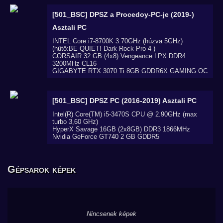
[501_BSC] DPSZ a Procedoy-PC-je (2019-)
Asztali PC
INTEL Core i7-8700K 3.70GHz (húzva 5GHz)
(hűtő:BE QUIET! Dark Rock Pro 4 )
CORSAIR 32 GB (4x8) Vengeance LPX DDR4
3200MHz CL16
GIGABYTE RTX 3070 Ti 8GB GDDR6X GAMING OC
[501_BSC] DPSZ PC (2016-2019)
Asztali PC
Intel(R) Core(TM) i5-3470S CPU @ 2.90GHz (max
turbo 3,60 GHz)
HyperX Savage 16GB (2x8GB) DDR3 1866MHz
Nvidia GeForce GT740 2 GB GDDR5
Gépsarok képek
Nincsenek képek