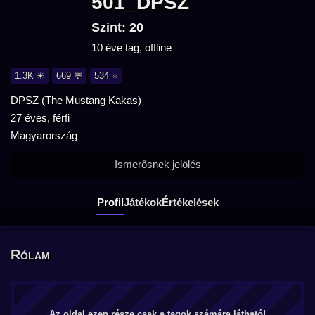
501_DPSZ
Szint: 20
10 éve tag, offline
1.3K ☀
669 💬
534 ⭐
DPSZ (The Mustang Kakas)
27 éves, férfi
Magyarország
Ismerősnek jelölés
Profil
Játékok
Értékelések
Rólam
Az oldal ezen része csak a tagok számára látható!