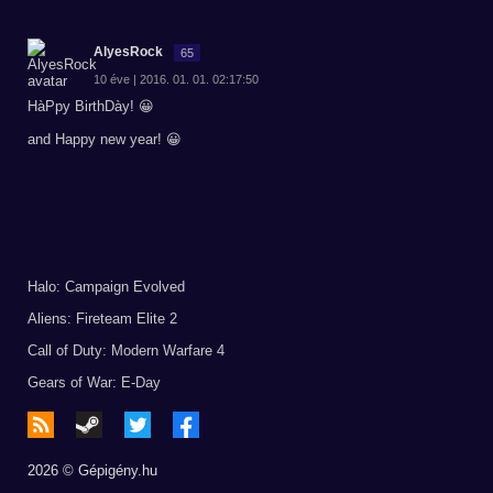
AlyesRock
65
10 éve | 2016. 01. 01. 02:17:50
HàPpy BirthDày! 😀
and Happy new year! 😀
Halo: Campaign Evolved
Aliens: Fireteam Elite 2
Call of Duty: Modern Warfare 4
Gears of War: E-Day
2026 © Gépigény.hu