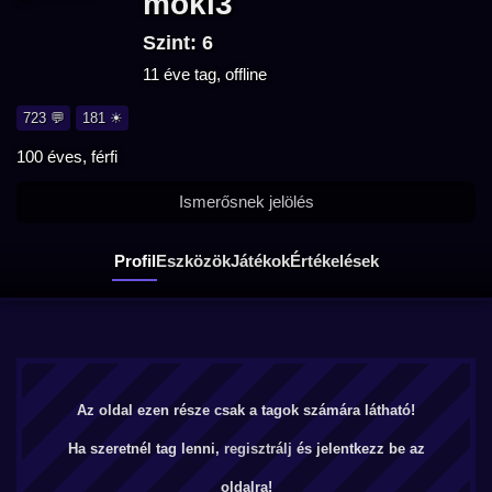
moki3
Szint: 6
11 éve tag, offline
723 💬
181 ☀
100 éves, férfi
Ismerősnek jelölés
Profil
Eszközök
Játékok
Értékelések
Az oldal ezen része csak a tagok számára látható!
Ha szeretnél tag lenni,
regisztrálj
és jelentkezz be az
oldalra!