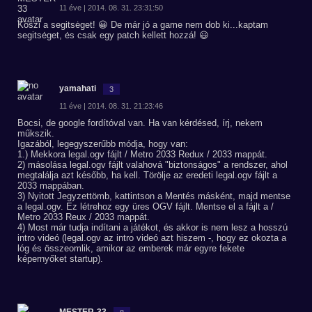
11 éve | 2014. 08. 31. 23:31:50
Köszi a segitsėget! 😀 De már jó a game nem dob ki...kaptam
segitsėget, ės csak egy patch kellett hozzá! 😃
yamahati
3
11 éve | 2014. 08. 31. 21:23:46
Bocsi, de google fordítóval van. Ha van kérdésed, írj, nekem
műkszik.
Igazából, legegyszerűbb módja, hogy van:
1.) Mekkora legal.ogv fájlt / Metro 2033 Redux / 2033 mappát.
2) másolása legal.ogv fájlt valahová "biztonságos" a rendszer, ahol
megtalálja azt később, ha kell. Törölje az eredeti legal.ogv fájlt a
2033 mappában.
3) Nyitott Jegyzettömb, kattintson a Mentés másként, majd mentse
a legal.ogv. Ez létrehoz egy üres OGV fájlt. Mentse el a fájlt a /
Metro 2033 Reux / 2033 mappát.
4) Most már tudja indítani a játékot, és akkor is nem lesz a hosszú
intro videó (legal.ogv az intro videó azt hiszem -, hogy ez okozta a
lóg és összeomlik, amikor az emberek már egyre fekete
képernyőket startup).