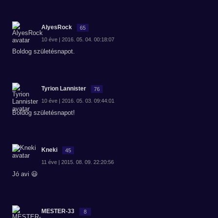
AlyesRock
65
10 éve | 2016. 05. 04. 00:18:07
Boldog születésnapot.
Tyrion Lannister
76
10 éve | 2016. 05. 03. 09:44:01
Boldog születésnapot!
Kneki
45
11 éve | 2015. 08. 09. 22:20:56
Jó avi 😃
MESTER-33
8