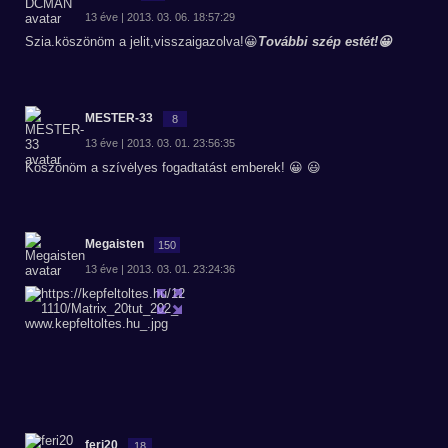
13 éve | 2013. 03. 06. 18:57:29
Szia.köszönöm a jelit,visszaigazolva!😀
További szép estét!😀
MESTER-33
8
13 éve | 2013. 03. 01. 23:56:35
Köszönöm a szívėlyes fogadtatást emberek! 😀 😃
Megaisten
150
13 éve | 2013. 03. 01. 23:24:36
feri20
18