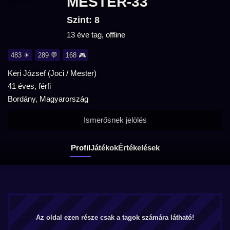
MESTER-33
Szint: 8
13 éve tag, offline
483 ☀
289 💬
168 🎮
Kėri József (Joci / Mester)
41 éves, férfi
Bordány, Magyarország
Ismerősnek jelölés
Profil
Játékok
Értékelések
Az oldal ezen része csak a tagok számára látható!