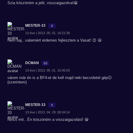
Szia köszönöm a jelit, visszaigazolva!😀
MESTER-33
8
13 éve | 2013. 05. 01. 16:21:39
Nem baj...valamiėrt ėrdemes fejleszteni a Vasat! 😉 😃
DCMAN
69
13 éve | 2013. 05. 01. 15:45:03
várom már én is a BF4-et de kell majd neki becsületel gép😕
(szerintem)
MESTER-33
8
13 éve | 2013. 04. 29. 00:34:14
Nincs mit...Ėn köszönöm a visszaigazolást! 😀