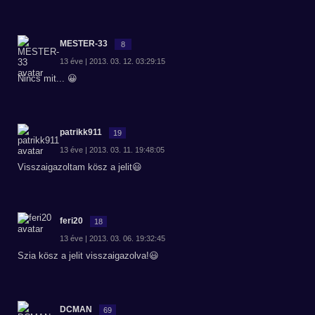
MESTER-33
8
13 éve | 2013. 03. 12. 03:29:15
Nincs mit... 😀
patrikk911
19
13 éve | 2013. 03. 11. 19:48:05
Visszaigazoltam kösz a jelit😃
feri20
18
13 éve | 2013. 03. 06. 19:32:45
Szia kösz a jelit visszaigazolva!😃
DCMAN
69