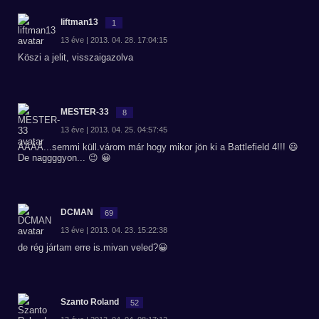
liftman13
1
13 éve | 2013. 04. 28. 17:04:15
Köszi a jelit, visszaigazolva
MESTER-33
8
13 éve | 2013. 04. 25. 04:57:45
ÁÁÁÁ...semmi küll.várom már hogy mikor jön ki a Battlefield 4!!! 😃
De naggggyon... 😉 😀
DCMAN
69
13 éve | 2013. 04. 23. 15:22:38
de rég jártam erre is.mivan veled?😀
Szanto Roland
52