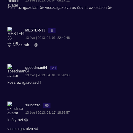
13 éve | 2013. 04. 04. 08:17:12
köszi az igazolást 😀 visszaigazolva és üdv itt az oldalon 😃
MESTER-33
8
13 éve | 2013. 04. 01. 22:49:48
😀 Nincs mit... 😀
speedman64
20
13 éve | 2013. 04. 01. 11:26:30
kosz az igazolasd !
skindzso
65
13 éve | 2013. 03. 17. 18:56:57
király avi 😃
visszaigazolva 😃