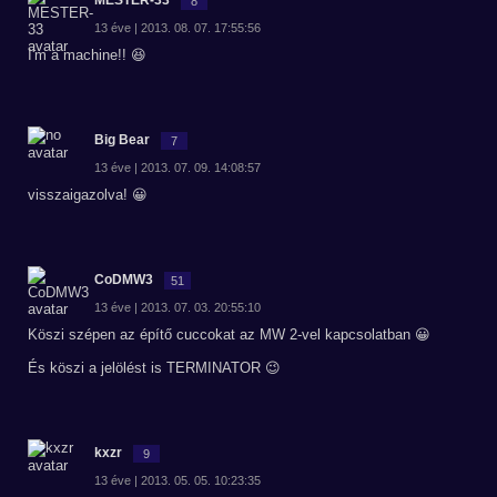
MESTER-33
8
13 éve | 2013. 08. 07. 17:55:56
I'm a machine!! 😆
Big Bear
7
13 éve | 2013. 07. 09. 14:08:57
visszaigazolva! 😀
CoDMW3
51
13 éve | 2013. 07. 03. 20:55:10
Köszi szépen az építő cuccokat az MW 2-vel kapcsolatban 😀
És köszi a jelölést is TERMINATOR 😉
kxzr
9
13 éve | 2013. 05. 05. 10:23:35