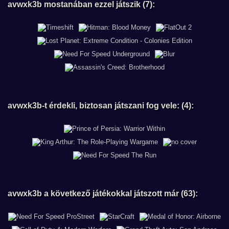
avwxk3b mostanában ezzel játszik (7):
avwxk3b-t érdekli, biztosan játszani fog vele: (4):
avwxk3b a következő játékokkal játszott már (63):