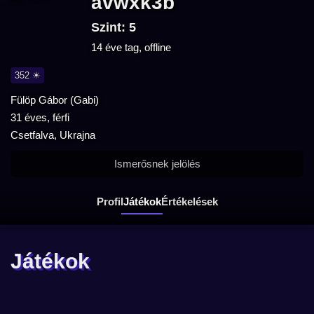
avwxk3b
Szint: 5
14 éve tag, offline
352 ☀
Fülöp Gábor (Gabi)
31 éves, férfi
Csetfalva, Ukrajna
Ismerősnek jelölés
Profil
Játékok
Értékelések
Játékok