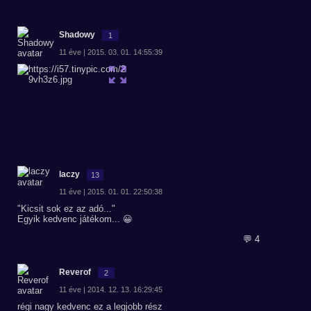
Shadowy
1
11 éve | 2015. 03. 01. 14:55:39
laczy
13
11 éve | 2015. 01. 01. 22:50:38
"Kicsit sok ez az adó..."
Egyik kedvenc játékom... 😀
💬 4
Reverof
2
11 éve | 2014. 12. 13. 16:29:45
régi nagy kedvenc ez a legjobb rész