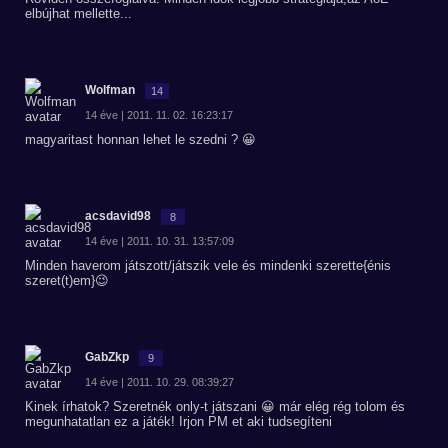
elbújhat mellette...
Wolfman
14
14 éve | 2011. 11. 02. 16:23:17
magyaritast honnan lehet le szedni ? 😀
acsdavid98
8
14 éve | 2011. 10. 31. 13:57:09
Minden haverom játszott/játszik vele és mindenki szerette{énis
szeret(t)em}😉
GabZkp
9
14 éve | 2011. 10. 29. 08:39:27
Kinek írhatok? Szeretnék only-t játszani 😀 már elég rég tolom és
megunhatatlan ez a játék! Irjon PM et aki tudsegíteni