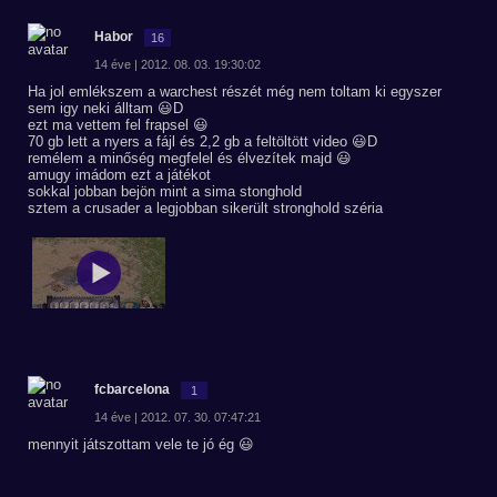
Habor
16
14 éve | 2012. 08. 03. 19:30:02
Ha jol emlékszem a warchest részét még nem toltam ki egyszer
sem igy neki álltam 😃D
ezt ma vettem fel frapsel 😃
70 gb lett a nyers a fájl és 2,2 gb a feltöltött video 😃D
remélem a minőség megfelel és élvezítek majd 😃
amugy imádom ezt a játékot
sokkal jobban bejön mint a sima stonghold
sztem a crusader a legjobban sikerült stronghold széria
fcbarcelona
1
14 éve | 2012. 07. 30. 07:47:21
mennyit játszottam vele te jó ég 😃