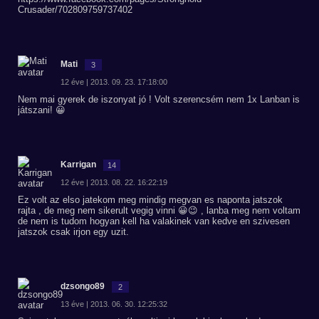
Crusader/702809759737402
Mati
3
12 éve | 2013. 09. 23. 17:18:00
Nem mai gyerek de iszonyat jó ! Volt szerencsém nem 1x Lanban is
játszani! 😀
Karrigan
14
12 éve | 2013. 08. 22. 16:22:19
Ez volt az elso jatekom meg mindig megvan es naponta jatszok
rajta , de meg nem sikerult vegig vinni 😀😉 , lanba meg nem voltam
de nem is tudom hogyan kell ha valakinek van kedve en szivesen
jatszok csak irjon egy uzit.
dzsongo89
2
13 éve | 2013. 06. 30. 12:25:32