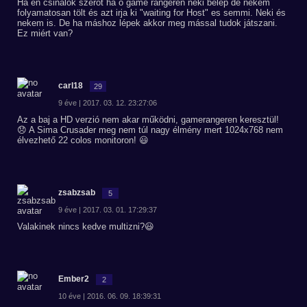
Ha én csinálok szerót ha ő game rangeren neki belép de nekem
folyamatosan tölt és azt irja ki "waiting for Host" es semmi. Neki és
nekem is. De ha máshoz lépek akkor meg mással tudok játszani.
Ez miért van?
carl18
29
9 éve | 2017. 03. 12. 23:27:06
Az a baj a HD verzió nem akar működni, gamerangeren keresztül!
😞 A Sima Crusader meg nem túl nagy élmény mert 1024x768 nem
élvezhető 22 colos monitoron! 😃
zsabzsab
5
9 éve | 2017. 03. 01. 17:29:37
Valakinek nincs kedve multizni?😃
Ember2
2
10 éve | 2016. 06. 09. 18:39:31