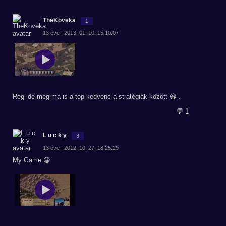
TheKoveka
1
13 éve | 2013. 01. 10. 15:10:07
Régi de még ma is a top kedvenc a stratégiák között 😀 .
💬 1
L u c k y
3
13 éve | 2012. 10. 27. 18:25:29
My Game 😀