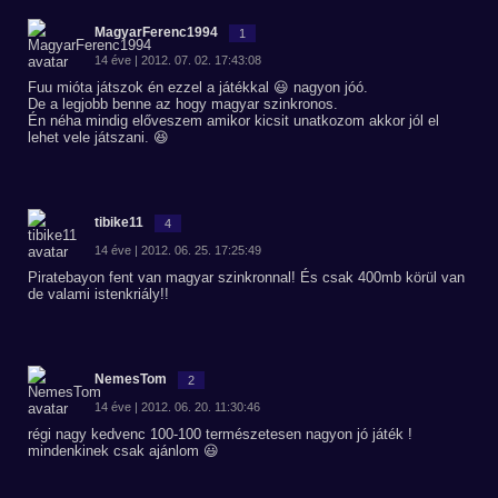
MagyarFerenc1994
1
14 éve | 2012. 07. 02. 17:43:08
Fuu mióta játszok én ezzel a játékkal 😃 nagyon jóó.
De a legjobb benne az hogy magyar szinkronos.
Én néha mindig előveszem amikor kicsit unatkozom akkor jól el
lehet vele játszani. 😆
tibike11
4
14 éve | 2012. 06. 25. 17:25:49
Piratebayon fent van magyar szinkronnal! És csak 400mb körül van
de valami istenkriály!!
NemesTom
2
14 éve | 2012. 06. 20. 11:30:46
régi nagy kedvenc 100-100 természetesen nagyon jó játék !
mindenkinek csak ajánlom 😃