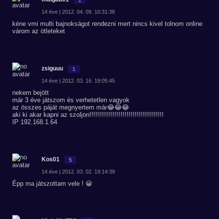
14 éve | 2012. 04. 09. 10:31:38
kéne vmi multi bajnokságot rendezni mert nincs kivel tolnom online
várom az ötleteket
zsiguuu
1
14 éve | 2012. 03. 16. 19:05:45
nekem bejött
már 3 éve játszom és verhetetlen vagyok
az összes páját megnyertem már😂😂😂
aki ki akar kapni az szoljon!!!!!!!!!!!!!!!!!!!!!!!!!!!!!!!!!!!!!!
IP 192.168.1.64
Kos01
5
14 éve | 2012. 03. 02. 19:14:39
Épp ma játszottam vele ! 😀