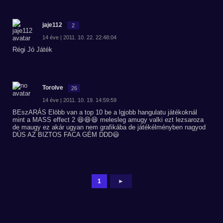
jaje112
2
14 éve | 2011. 10. 22. 22:48:04
Régi Jó Játék
Torolve
26
14 éve | 2011. 10. 19. 14:59:59
BEszARÁS Elöbb van a top 10 be a lgjobb hangulatu játékoknál
mint a MASS effect 2 😆😆😆 melesleg amugy valki ezt lezsaroza
de maugy ez akár ugyan nem grafikába de játékélményben nagyod
DÚS AZ BIZTOS FACA GÉM DDD😃
1
►