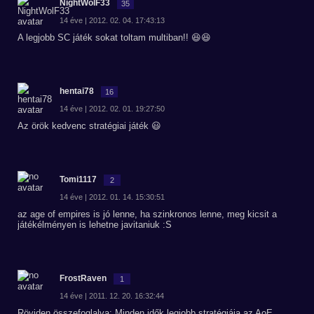
NightWolF33
35
14 éve | 2012. 02. 04. 17:43:13
A legjobb SC játék sokat toltam multiban!! 😆😆
hentai78
16
14 éve | 2012. 02. 01. 19:27:50
Az örök kedvenc stratégiai játék 😃
Tomi1117
2
14 éve | 2012. 01. 14. 15:30:51
az age of empires is jó lenne, ha szinkronos lenne, meg kicsit a
játékélményen is lehetne javitaniuk :S
FrostRaven
1
14 éve | 2011. 12. 20. 16:32:44
Röviden összefoglalva: Minden idők legjobb stratégiája,az AoE