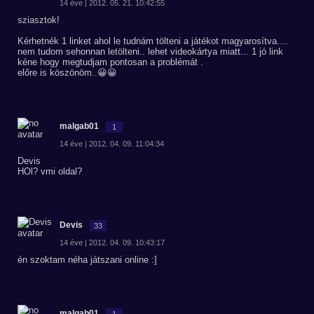
14 éve | 2012. 05. 21. 10:42:55
sziasztok!
Kérhetnék 1 linket ahol le tudnám tölteni a játékot magyarosítva....
nem tudom sehonnan letölteni.. lehet videokártya miatt... 1 jó link
kéne hogy megtudjam pontosan a problémát .
előre is köszönöm..😀😀
malgab01
1
14 éve | 2012. 04. 09. 11:04:34
Devis
HOl? vmi oldal?
Devis
33
14 éve | 2012. 04. 09. 10:43:17
én szoktam néha játszani online :]
malgab01
1