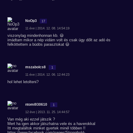
NoOp3
17
11 éve | 2014. 12. 08. 14:54:19
viszonylag mindenhonnan kb. 😃
imádtam mikor a nép vidám volt és csak úgy dőlt az adó és
felköttettem a büdös parasztokat 😃
mszabolcs8
1
11 éve | 2014. 12. 06. 12:44:23
hol lehet letolteni?
ntomi930610
1
12 éve | 2013. 11. 25. 14:44:57
Van még aki ezzel játszik ?
Mert ha igen akkor játszhatna vele és a haverokkal
Itt megtaláltok minket gyertek minél többen !!
https://www.facebook.com/pages/Stronghold-