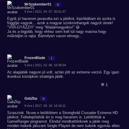
MrSzakember01
6
5 éve | 2021. 04. 07. 00:51:47
Egyik jó haverom javasolta ezt a játékot, kipróbáltam és azóta is
függője vagyok... azok a magyar szinkronhangok nagyot ütnek!
"VÍÍÍÍ-GYÁZZ!!!" meg "Mááármegyekis!" 😃
Ja és a legjobb, hogy ehhez sem kell túl nagy masina hogy
működjön is rajta. Bármilyen vason elmegy...
FrozenBlade
1
5 éve | 2021. 02. 06. 16:36:04
Az alapjáték nagyon jó volt, aztán jött az extreme verzió. Egy igazi
ikonikus középkori stratégia játék.
💬 1
GabZkp
9
8 éve | 2017. 09. 18. 16:16:11
Sziasztok. Ncore.n letöltöttem a Stronghold Crusader Extreme HD
játékot. Feltelepítettük én is meg haverom is. Letöltöttük a
GameRanger programot. Elindul mindkettőnknek a játék meg
minden tudunk játszani Single Playert de nem tudunk egymás ellen.