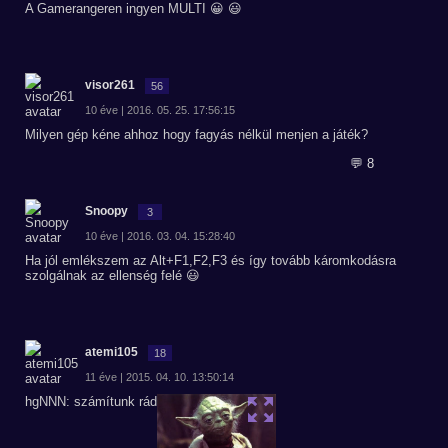
A Gamerangeren ingyen MULTI 😀 😃
visor261
56
10 éve | 2016. 05. 25. 17:56:15
Milyen gép kéne ahhoz hogy fagyás nélkül menjen a játék?
💬 8
Snoopy
3
10 éve | 2016. 03. 04. 15:28:40
Ha jól emlékszem az Alt+F1,F2,F3 és így tovább káromkodásra
szolgálnak az ellenség felé 😃
atemi105
18
11 éve | 2015. 04. 10. 13:50:14
hgNNN: számítunk rád