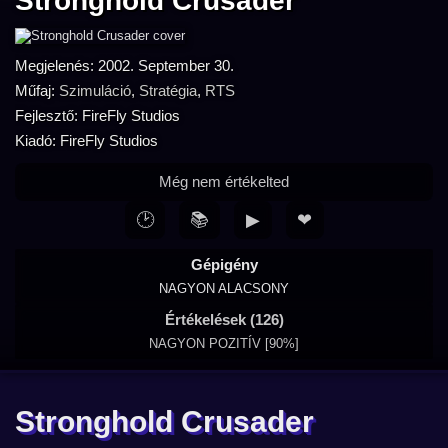
Stronghold Crusader
Megjelenés: 2002. September 30.
Műfaj:
Szimuláció
,
Stratégia
,
RTS
Fejlesztő: FireFly Studios
Kiadó: FireFly Studios
Még nem értékelted
🕑
📚
▶
❤
Gépigény
NAGYON ALACSONY
Értékelések (126)
NAGYON POZITÍV [90%]
Stronghold Crusader