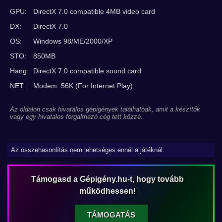
GPU:
DirectX 7.0 compatible 4MB video card
DX:
DirectX 7.0
OS:
Windows 98/ME/2000/XP
STO:
850MB
Hang:
DirectX 7.0 compatible sound card
NET:
Modem: 56K (For Internet Play)
Az oldalon csak hivatalos gépigények találhatóak, amit a készítők
vagy egy hivatalos forgalmazó cég tett közzé.
Az összehasonlítás nem lehetséges ennél a játéknál.
Támogasd a Gépigény.hu-t, hogy tovább
működhessen!
TÁMOGATÁS