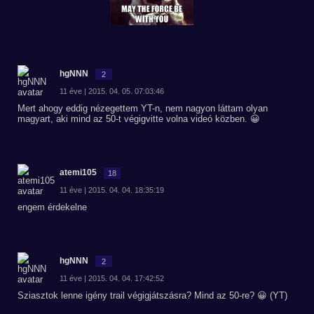
hgNNN
2
11 éve | 2015. 04. 05. 07:03:46
Mert ahogy eddig nézegettem YT-n, nem nagyon láttam olyan
magyart, aki mind az 50-t végigvitte volna videó közben. 😀
atemi105
18
11 éve | 2015. 04. 04. 18:35:19
engem érdekelne
hgNNN
2
11 éve | 2015. 04. 04. 17:42:52
Sziasztok lenne igény trail végigjátszásra? Mind az 50-re? 😀 (YT)