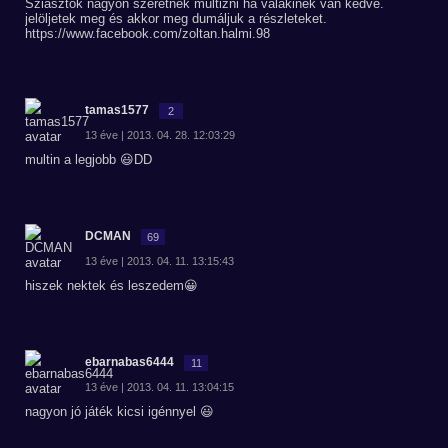
Sziasztok nagyon szeretnék multizni ha valakinek van kedve.
jelöljetek meg és akkor meg dumáljuk a részleteket.
https://www.facebook.com/zoltan.halmi.98
tamas1577
2
13 éve | 2013. 04. 28. 12:03:29
multin a legjobb 😃DD
DCMAN
69
13 éve | 2013. 04. 11. 13:15:43
hiszek nektek és leszedem😀
ebarnabas6444
11
13 éve | 2013. 04. 11. 13:04:15
nagyon jó játék kicsi igénnyel 😃