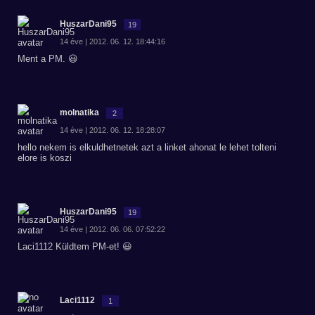
HuszarDani95
19
14 éve | 2012. 06. 12. 18:44:16
Ment a PM. 😃
molnatika
2
14 éve | 2012. 06. 12. 18:28:07
hello nekem is elkuldhetnetek azt a linket ahonat le lehet tolteni
elore is koszi
HuszarDani95
19
14 éve | 2012. 06. 06. 07:52:22
Laci1112 Küldtem PM-et! 😃
Laci1112
1