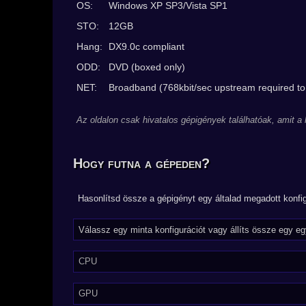
OS:
Windows XP SP3/Vista SP1
STO:
12GB
Hang:
DX9.0c compliant
ODD:
DVD (boxed only)
NET:
Broadband (768kbit/sec upstream required to 
Az oldalon csak hivatalos gépigények találhatóak, amit a
Hogy futna a gépeden?
Hasonlítsd össze a gépigényt egy általad megadott konfig
CPU
GPU