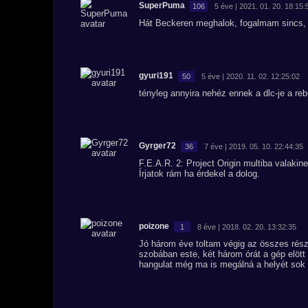
SuperPuma
106
5 éve | 2021. 01. 20. 18:15:
Hát Beckeren meghalok, fogalmam sincs, h
gyuri191
50
5 éve | 2020. 11. 02. 12:25:02
tényleg annyira nehéz ennek a dlc-je a re
Gyrger72
36
7 éve | 2019. 05. 10. 22:44:35
F.E.A.R. 2: Project Origin multiba valaki
Írjatok rám ha érdekel a dolog.
poizone
1
8 éve | 2018. 02. 20. 13:32:35
Jó három éve toltam végig az összes rész
szobában este, két három órát a gép elött 
hangulat még ma is megálná a helyét sok f