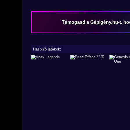
Támogasd a Gépigény.hu-t, h
Hasonló játékok: