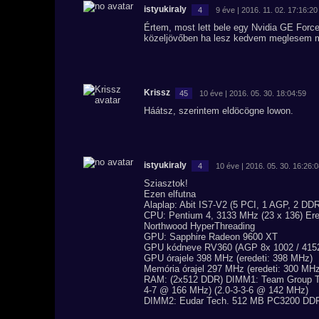
istyukiraly
4
9 éve | 2016. 11. 02. 17:16:20
Értem, most lett bele egy Nvidia GE Forc
közeljövőben ha lesz kedvem meglesem m
Krissz
45
10 éve | 2016. 05. 30. 18:04:59
Háátsz, szerintem eldöcögne lowon.
istyukiraly
4
10 éve | 2016. 05. 30. 16:26:
Sziasztok!
Ezen elfutna
Alaplap: Abit IS7-V2 (5 PCI, 1 AGP, 2 D
CPU: Pentium 4, 3133 MHz (23 x 136) Ere
Northwood HyperThreading
GPU: Sapphire Radeon 9600 XT
GPU kódneve RV360 (AGP 8x 1002 / 4152
GPU órajele 398 MHz (eredeti: 398 MHz)
Memória órajel 297 MHz (eredeti: 300 MHz
RAM: (2x512 DDR) DIMM1: Team Group T
4-7 @ 166 MHz) (2.0-3-3-6 @ 142 MHz)
DIMM2: Eudar Tech. 512 MB PC3200 DDR