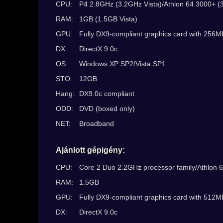
CPU:
P4 2.8GHz (3.2GHz Vista)/Athlon 64 3000+ (
RAM:
1GB (1.5GB Vista)
GPU:
Fully DX9-compliant graphics card with 256M
DX:
DirectX 9.0c
OS:
Windows XP SP2/Vista SP1
STO:
12GB
Hang:
DX9.0c compliant
ODD:
DVD (boxed only)
NET:
Broadband
Ajánlott gépigény:
CPU:
Core 2 Duo 2.2GHz processor family/Athlon 6
RAM:
1.5GB
GPU:
Fully DX9-compliant graphics card with 512
DX:
DirectX 9.0c