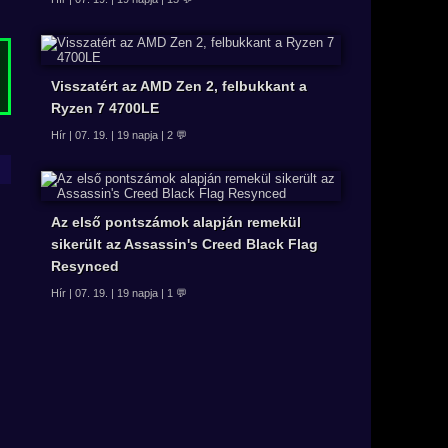
Visszatért az AMD Zen 2, felbukkant a
Ryzen 7 4700LE
Hír | 07. 19. | 19 napja | 2 💬
Az első pontszámok alapján remekül
sikerült az Assassin's Creed Black Flag
Resynced
Hír | 07. 19. | 19 napja | 1 💬