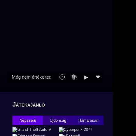
🕑
📚
▶
❤
Még nem értékelted
Játékajánló
Népszerű
Újdonság
Hamarosan