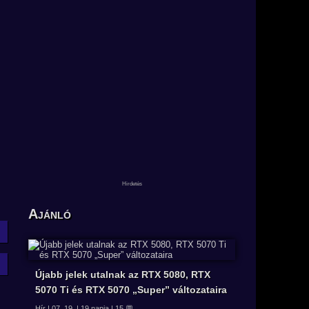
Ajánló
Újabb jelek utalnak az RTX 5080, RTX
5070 Ti és RTX 5070 „Super” változataira
Hír | 07. 19. | 19 napja | 15 💬