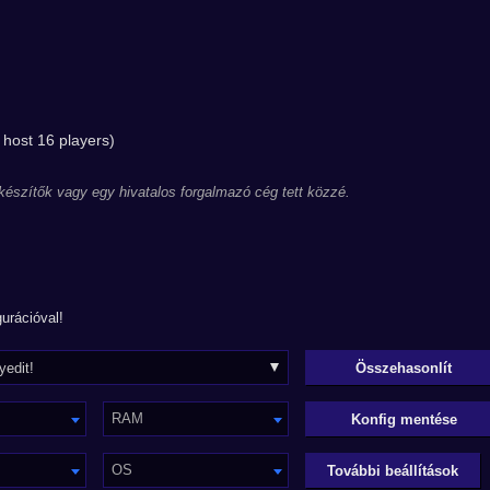
host 16 players)
 készítők vagy egy hivatalos forgalmazó cég tett közzé.
urációval!
RAM
Konfig mentése
OS
További beállítások