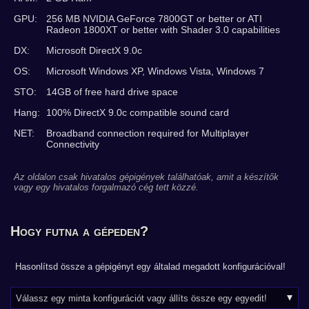
GPU:
256 MB NVIDIA GeForce 7800GT or better or ATI
Radeon 1800XT or better with Shader 3.0 capabilities
DX:
Microsoft DirectX 9.0c
OS:
Microsoft Windows XP, Windows Vista, Windows 7
STO:
14GB of free hard drive space
Hang:
100% DirectX 9.0c compatible sound card
NET:
Broadband connection required for Multiplayer
Connectivity
Az oldalon csak hivatalos gépigények találhatóak, amit a készítők
vagy egy hivatalos forgalmazó cég tett közzé.
Hogy futna a gépeden?
Hasonlítsd össze a gépigényt egy általad megadott konfigurációval!