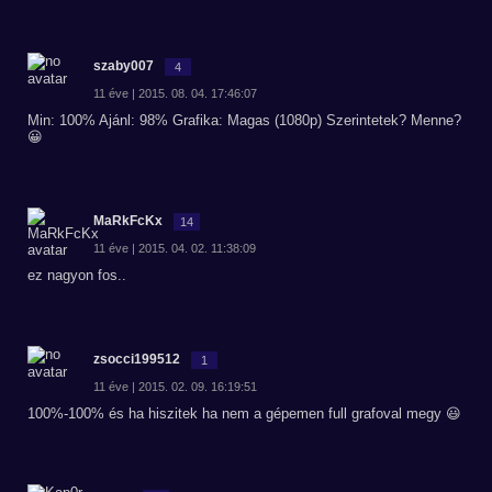
szaby007
4
11 éve | 2015. 08. 04. 17:46:07
Min: 100% Ajánl: 98% Grafika: Magas (1080p) Szerintetek? Menne?
😀
MaRkFcKx
14
11 éve | 2015. 04. 02. 11:38:09
ez nagyon fos..
zsocci199512
1
11 éve | 2015. 02. 09. 16:19:51
100%-100% és ha hiszitek ha nem a gépemen full grafoval megy 😃