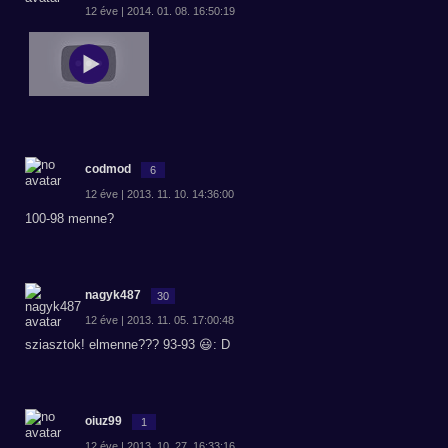
12 éve | 2014. 01. 08. 16:50:19
codmod
6
12 éve | 2013. 11. 10. 14:36:00
100-98 menne?
nagyk487
30
12 éve | 2013. 11. 05. 17:00:48
sziasztok! elmenne??? 93-93 😃: D
oiuz99
1
12 éve | 2013. 10. 27. 16:33:16