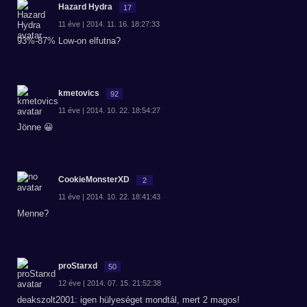
Hazard Hydra
17
11 éve | 2014. 11. 16. 18:27:33
93%-87% Low-on elfutna?
kmetovics
92
11 éve | 2014. 10. 22. 18:54:27
Jönne 😀
CookieMonsterXD
2
11 éve | 2014. 10. 22. 18:41:43
Menne?
proStarxd
50
12 éve | 2014. 07. 15. 21:52:38
deakszolt2001: igen hülyeséget mondtál, mert 2 magos!