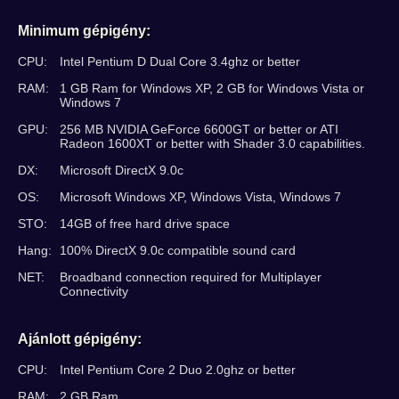
Minimum gépigény:
CPU:
Intel Pentium D Dual Core 3.4ghz or better
RAM:
1 GB Ram for Windows XP, 2 GB for Windows Vista or
Windows 7
GPU:
256 MB NVIDIA GeForce 6600GT or better or ATI
Radeon 1600XT or better with Shader 3.0 capabilities.
DX:
Microsoft DirectX 9.0c
OS:
Microsoft Windows XP, Windows Vista, Windows 7
STO:
14GB of free hard drive space
Hang:
100% DirectX 9.0c compatible sound card
NET:
Broadband connection required for Multiplayer
Connectivity
Ajánlott gépigény:
CPU:
Intel Pentium Core 2 Duo 2.0ghz or better
RAM:
2 GB Ram