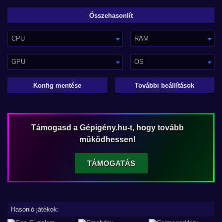
CPU
RAM
GPU
OS
Konfig mentése
További beállítások
Támogasd a Gépigény.hu-t, hogy tovább
működhessen!
TÁMOGATÁS
Hasonló játékok: