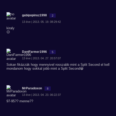
gabipopinsz1998
2
13 éve | 2013. 05. 19. 08:29:42
kiraly
😕
DaniFarmer1996
5
13 éve | 2013. 04. 27. 20:57:07
Sokan fikázzák hogy mennyivel rosszabb mint a Split Second el kell
mondanom hogy sokkal jobb mint a Split Second😀
MrParadoxon
8
13 éve | 2013. 04. 23. 06:22:37
97-95?? menne??