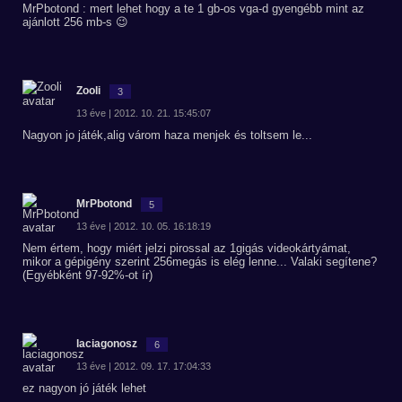
MrPbotond : mert lehet hogy a te 1 gb-os vga-d gyengébb mint az
ajánlott 256 mb-s 😉
Zooli
3
13 éve | 2012. 10. 21. 15:45:07
Nagyon jo játék,alig várom haza menjek és toltsem le...
MrPbotond
5
13 éve | 2012. 10. 05. 16:18:19
Nem értem, hogy miért jelzi pirossal az 1gigás videokártyámat,
mikor a gépigény szerint 256megás is elég lenne... Valaki segítene?
(Egyébként 97-92%-ot ír)
laciagonosz
6
13 éve | 2012. 09. 17. 17:04:33
ez nagyon jó játék lehet