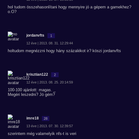
hol tudom összehasonlítani hogy mennyire jó a gépem a gamekhez?
o.O?
jordanvfts
1
12 éve | 2013. 08. 31. 12:29:44
holtudom megnézzni hogy hány százalékot ir? köszi jordanvfts
krisztian122
2
12 éve | 2013. 08. 25. 20:14:59
100-100 ajánlott: magas. _
Megéri leszedni? Jó gém?
imre18
28
13 éve | 2013. 07. 30. 12:39:57
szerintem még valamelyik nfs-t is veri