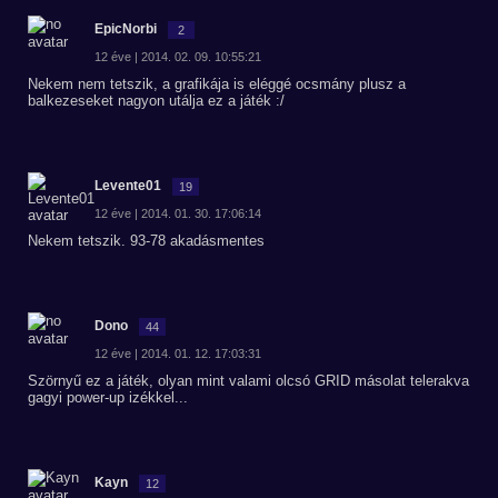
EpicNorbi
2
12 éve | 2014. 02. 09. 10:55:21
Nekem nem tetszik, a grafikája is eléggé ocsmány plusz a
balkezeseket nagyon utálja ez a játék :/
Levente01
19
12 éve | 2014. 01. 30. 17:06:14
Nekem tetszik. 93-78 akadásmentes
Dono
44
12 éve | 2014. 01. 12. 17:03:31
Szörnyű ez a játék, olyan mint valami olcsó GRID másolat telerakva
gagyi power-up izékkel...
Kayn
12