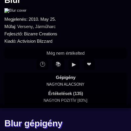
Blur
Megjelenés: 2010. May 25.
Műfaj:
Verseny
,
Járműharc
Fejlesztő: Bizarre Creations
Kiadó: Activision Blizzard
Még nem értékelted
🕑
📚
▶
❤
Gépigény
NAGYON ALACSONY
Értékelések (135)
NAGYON POZITÍV [83%]
Blur gépigény