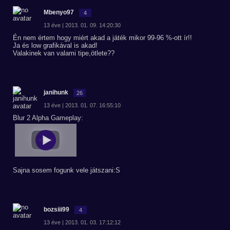
Mbenyo97
4
13 éve | 2013. 01. 09. 14:20:30
Én nem értem hogy miért akad a játék mikor 99-96 %-ott ír!!
Ja és low grafikával is akad!
Valakinek van valami tipe,ötlete??
janihunk
26
13 éve | 2013. 01. 07. 16:55:10
Blur 2 Alpha Gameplay:
Sajna sosem fogunk vele játszani:S
bozsiii99
4
13 éve | 2013. 01. 03. 17:12:12