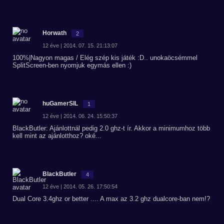
Horwath
2
12 éve | 2014. 07. 15. 21:13:07
100%|Nagyon magas / Elég szép kis játék :D.. unokaöcsémmel
SplitScreen-ben nyomjuk egymás ellen :)
huGamerSIL
1
12 éve | 2014. 06. 24. 15:50:37
BlackButler: Ajánlottnál pedig 2.0 ghz-t ír. Akkor a minimumhoz több
kell mint az ajánlotthoz? oké...
BlackButler
4
12 éve | 2014. 05. 26. 17:50:54
Dual Core 3.4ghz or better .... A max az 3.2 ghz dualcore-ban nem!?