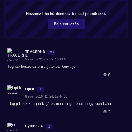
Hozzászólás küldéséhez be kell jelentkezni.
Bejelentkezés
TRACERHD
30
5 éve | 2021. 05. 27. 16:13:55
Tegnap beszereztem a játékot. Kurva jó!
💬 8
Liptik
86
6 éve | 2019. 11. 26. 19:44:05
Elég jól néz ki a játék (játékmenetileg(, lehet, hogy kipróbálom
💬 2
RyuuSSJ4
2