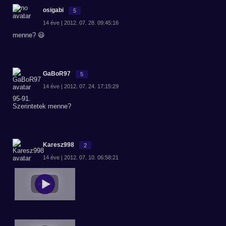
osigabi
5
14 éve | 2012. 07. 28. 09:45:16
menne? 😃
GaBoR97
5
14 éve | 2012. 07. 24. 17:15:29
95-91.
Szerintetek menne?
Karesz998
2
14 éve | 2012. 07. 10. 06:58:21