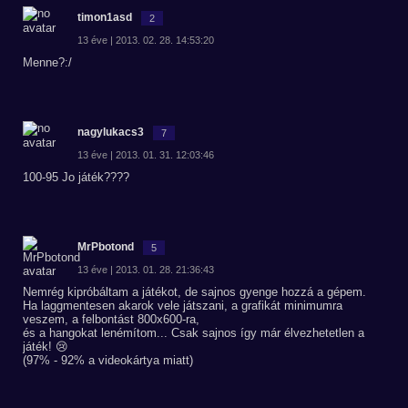
timon1asd
2
13 éve | 2013. 02. 28. 14:53:20
Menne?:/
nagylukacs3
7
13 éve | 2013. 01. 31. 12:03:46
100-95 Jo játék????
MrPbotond
5
13 éve | 2013. 01. 28. 21:36:43
Nemrég kipróbáltam a játékot, de sajnos gyenge hozzá a gépem.
Ha laggmentesen akarok vele játszani, a grafikát minimumra
veszem, a felbontást 800x600-ra,
és a hangokat lenémítom... Csak sajnos így már élvezhetetlen a
játék! 😢
(97% - 92% a videokártya miatt)