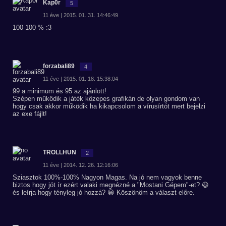
Kap0r
5
11 éve | 2015. 01. 31. 14:46:49
100-100 % :3
forzabali89
4
11 éve | 2015. 01. 18. 15:38:04
99 a minimum és 95 az ajánlott!
Szépen működik a játék közepes grafikán de olyan gondom van
hogy csak akkor működik ha kikapcsolom a vírusírtót mert bejelzi
az exe fájlt!
TROLLHUN
2
11 éve | 2014. 12. 26. 12:16:06
Sziasztok 100%-100% Nagyon Magas. Na jó nem vagyok benne
biztos hogy jót ír ezért valaki megnézné a "Mostani Gépem"-et? 😃
és leírja hogy tényleg jó hozzá? 😀 Köszönöm a választ előre.