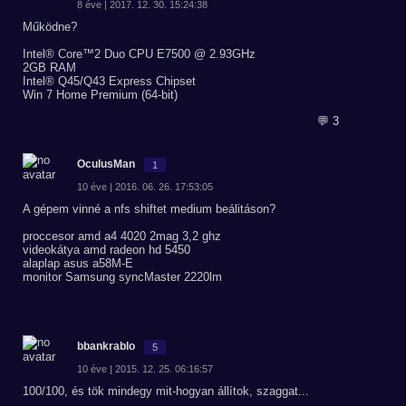
8 éve | 2017. 12. 30. 15:24:38
Működne?
Intel® Core™2 Duo CPU E7500 @ 2.93GHz
2GB RAM
Intel® Q45/Q43 Express Chipset
Win 7 Home Premium (64-bit)
💬 3
OculusMan
1
10 éve | 2016. 06. 26. 17:53:05
A gépem vinné a nfs shiftet medium beálitáson?
proccesor amd a4 4020 2mag 3,2 ghz
videokátya amd radeon hd 5450
alaplap asus a58M-E
monitor Samsung syncMaster 2220lm
bbankrablo
5
10 éve | 2015. 12. 25. 06:16:57
100/100, és tök mindegy mit-hogyan állítok, szaggat...