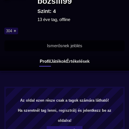
bozsiii99
Szint: 4
13 éve tag, offline
304 ☀
Ismerősnek jelölés
Profil
Játékok
Értékelések
Az oldal ezen része csak a tagok számára látható!
Ha szeretnél tag lenni,
regisztrálj
és jelentkezz be az
oldalra!