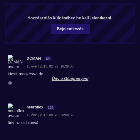
Hozzászólás küldéséhez be kell jelentkezni.
Bejelentkezés
DCMAN
69
13 éve | 2013. 02. 27. 16:39:06
kicsit megkésve de
Üdv a Gépigényen!
😀
neuroflex
152
13 éve | 2012. 08. 26. 20:08:32
üdv az oldalon😀