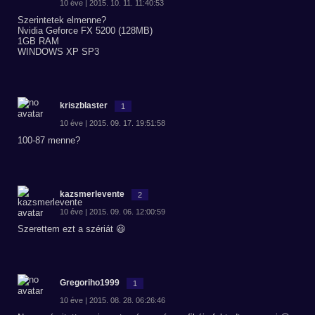
10 éve | 2015. 10. 11. 11:40:53
Szerintetek elmenne?
Nvidia Geforce FX 5200 (128MB)
1GB RAM
WINDOWS XP SP3
kriszblaster
1
10 éve | 2015. 09. 17. 19:51:58
100-87 menne?
kazsmerlevente
2
10 éve | 2015. 09. 06. 12:00:59
Szerettem ezt a szériát 😃
Gregoriho1999
1
10 éve | 2015. 08. 28. 06:26:46