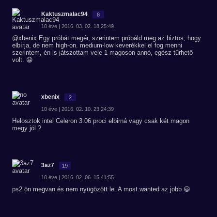
Kaktuszmalac94
8
10 éve | 2016. 03. 02. 18:25:49
@xbenix Egy próbát megér, szerintem próbáld meg az biztos, hogy
elbírja, de nem high-on. medium-low keverékkel el fog menni
szerintem, én is játszottam vele 1 magoson annó, egész tűrhető
volt. 😀
xbenix
2
10 éve | 2016. 02. 10. 23:24:39
Helosztok intel Celeron 3.06 proci elbirná vagy csak két magon
megy jól ?
3az7
19
10 éve | 2016. 02. 06. 15:41:55
ps2 ön megvan és nem nyügözött le. A most wanted az jobb 😃