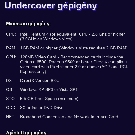
Undercover gépigény
Minimum gépigény:
CPU:
Intel Pentium 4 (or equivalent) CPU - 2.8 Ghz or higher
(3.0GHz on Windows Vista)
RAM:
1GB RAM or higher (Windows Vista requires 2 GB RAM)
GPU:
128MB Video Card - Recommended cards include the
Geforce 6500, Radeon 9500 or better DirectX compliant
video card with Pixel shader 2.0 or above (AGP and PCI-
Express only)
DX:
DirectX Version 9.0c
OS:
Windows XP SP3 or Vista SP1
STO:
5.5 GB Free Space (minimum)
ODD:
8X or faster DVD Drive
NET:
Broadband Connection and Network Interface Card
Ajánlott gépigény: