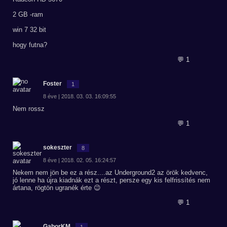
2 GB -ram
win 7 32 bit
hogy futna?
💬 1
Foster
1
8 éve | 2018. 03. 03. 16:09:55
Nem rossz
💬 1
sokeszter
8
8 éve | 2018. 02. 05. 16:24:57
Nekem nem jön be ez a rész....az Underground2 az örök kedvenc,
jó lenne ha újra kiadnák ezt a részt, persze egy kis felfrissítés nem
ártana, rögtön ugranék érte 😉
💬 1
GaborKM
1