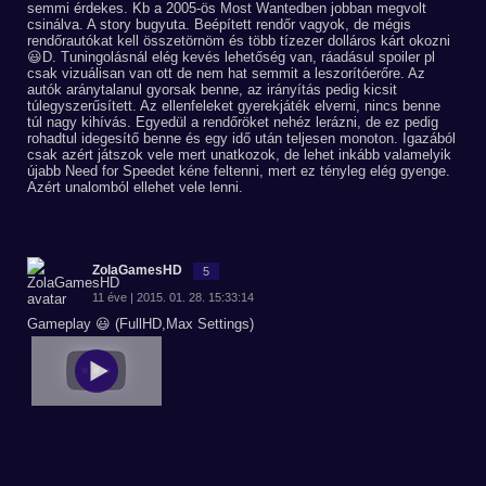
semmi érdekes. Kb a 2005-ös Most Wantedben jobban megvolt
csinálva. A story bugyuta. Beépített rendőr vagyok, de mégis
rendőrautókat kell összetörnöm és több tízezer dolláros kárt okozni
😃D. Tuningolásnál elég kevés lehetőség van, ráadásul spoiler pl
csak vizuálisan van ott de nem hat semmit a leszorítóerőre. Az
autók aránytalanul gyorsak benne, az irányítás pedig kicsit
túlegyszerűsített. Az ellenfeleket gyerekjáték elverni, nincs benne
túl nagy kihívás. Egyedül a rendőröket nehéz lerázni, de ez pedig
rohadtul idegesítő benne és egy idő után teljesen monoton. Igazából
csak azért játszok vele mert unatkozok, de lehet inkább valamelyik
újabb Need for Speedet kéne feltenni, mert ez tényleg elég gyenge.
Azért unalomból ellehet vele lenni.
ZolaGamesHD
5
11 éve | 2015. 01. 28. 15:33:14
Gameplay 😃 (FullHD,Max Settings)