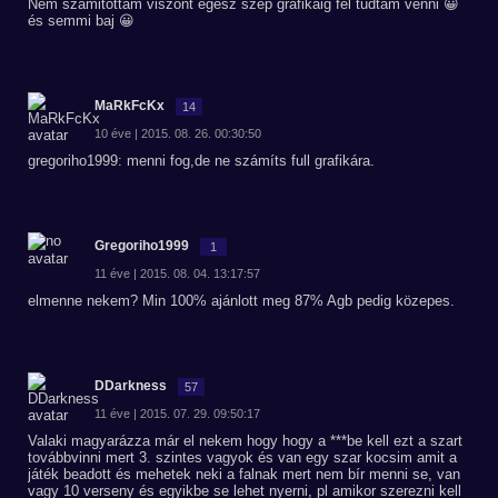
Nem számitottam viszont egész szép grafikáig fel tudtam venni 😀
és semmi baj 😀
MaRkFcKx
14
10 éve | 2015. 08. 26. 00:30:50
gregoriho1999: menni fog,de ne számíts full grafikára.
Gregoriho1999
1
11 éve | 2015. 08. 04. 13:17:57
elmenne nekem? Min 100% ajánlott meg 87% Agb pedig közepes.
DDarkness
57
11 éve | 2015. 07. 29. 09:50:17
Valaki magyarázza már el nekem hogy hogy a ***be kell ezt a szart
továbbvinni mert 3. szintes vagyok és van egy szar kocsim amit a
játék beadott és mehetek neki a falnak mert nem bír menni se, van
vagy 10 verseny és egyikbe se lehet nyerni, pl amikor szerezni kell