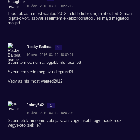
10 éve | 2016. 03. 19. 10:25:12
Erős túlzás a most wanted 2012-t előbb helyezni, mint ezt 😃 Simán
jó játék volt, szóval szerintem elkalózkodhatod , és majd meglátod
magad
Rocky Balboa
2
10 éve | 2016. 03. 19. 10:09:21
Szerintem ez nem a legjobb nfs rész lett..
Szerintem vedd meg az udergrund2!
Vagy az nfs most wanted2012.
Johny542
1
10 éve | 2016. 03. 19. 10:05:03
Szerintetek megérné vele játszani vagy inkább egy másik részt
vegyek/töltsek le?