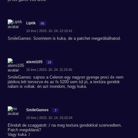
Liptik
86
10 éve | 2015. 10. 24. 12:10:41
SmileGames: Szerintem is kuka, de a patchet megpróbálhatod.
atemi105
18
10 éve | 2015. 10. 24. 11:23:40
SmileGames: sajnos a Celeron egy nagyon gyenge proci és nem
játékra lett tervezve és az fx 5200 sem túl jó, a textúra gondok
nálam is voltak. én azt mondom, hogy kuka.
SmileGames
3
10 éve | 2015. 10. 14. 15:15:34
Elindult de szaggatott :/ na meg textura gondokkal szenvedtem.
Patch megoldaná?
Vagy kuka :/