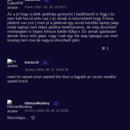
9 éve | 2017. 02. 18. 19:33:27
Az a jó hogy a játék grafikája gyönyörű ( beállítástól is függ ) és
nem kell hozzá erős vas ( ez annak is köszönhető hogy 9 éves
játékról van szó ) mert pl a játéknál egy évvel későbbi laptop (alap
irodai laptop) nem teljes grafikai beállításokon, de még élvezhető
minőségben is képes kihozni belőle 60fps-t. Én annak ajánlanám
akinek nincs erős gépe, vagy csak egy tök alap laptopja van mert
tényleg nem mai de nagyon élvezhető gém.
💬 1
kovacs5
1
10 éve | 2016. 06. 27. 18:24:35
need for speed most wanted the best a legjobb az oszes needfor
speed kozul
HitmanMonkey
1
10 éve | 2016. 05. 25. 01:35:58
Nosztalgia... :'😉