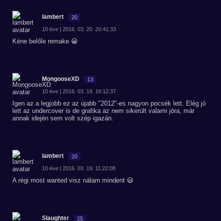
lambert
20
10 éve | 2016. 03. 20. 20:41:33
Kéne belőle remake 😀
MongooseXD
13
10 éve | 2016. 03. 19. 16:12:37
Igen az a legjobb ez az újabb "2012"-es nagyon pocsék lett. Elég jó
lett az undercover is de grafika az nem sikerült valami jóra, már
annak idején sem volt szép igazán.
lambert
20
10 éve | 2016. 03. 19. 11:22:08
A régi most wanted visz nálam mindent 😃
Slaughter
25