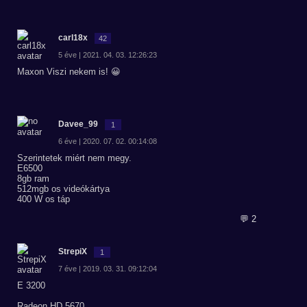
carl18x
42
5 éve | 2021. 04. 03. 12:26:23
Maxon Viszi nekem is! 😀
Davee_99
1
6 éve | 2020. 07. 02. 00:14:08
Szerintetek miért nem megy.
E6500
8gb ram
512mgb os videókártya
400 W os táp
💬 2
StrepiX
1
7 éve | 2019. 03. 31. 09:12:04
E 3200
Radeon HD 5670