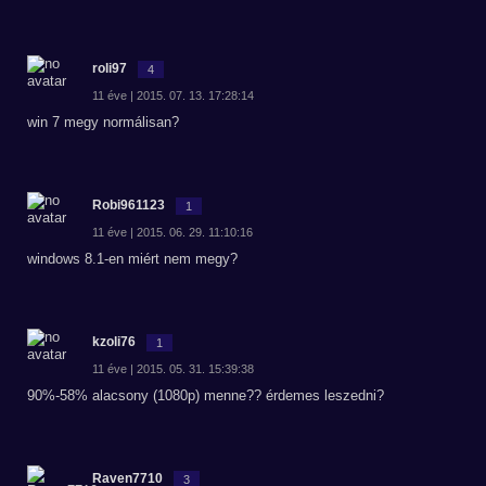
roli97
4
11 éve | 2015. 07. 13. 17:28:14
win 7 megy normálisan?
Robi961123
1
11 éve | 2015. 06. 29. 11:10:16
windows 8.1-en miért nem megy?
kzoli76
1
11 éve | 2015. 05. 31. 15:39:38
90%-58% alacsony (1080p) menne?? érdemes leszedni?
Raven7710
3