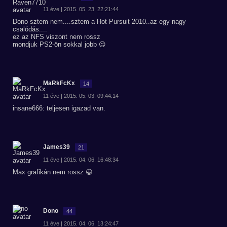
11 éve | 2015. 05. 23. 22:21:44
Dono sztem nem....sztem a Hot Pursuit 2010..az egy nagy
csalódás....
ez az NFS viszont nem rossz
mondjuk PS2-ön sokkal jobb 😉
MaRkFcKx
14
11 éve | 2015. 05. 03. 09:44:14
insane666: teljesen igazad van.
James39
21
11 éve | 2015. 04. 06. 16:48:34
Max grafikán nem rossz 😀
Dono
44
11 éve | 2015. 04. 06. 13:24:47