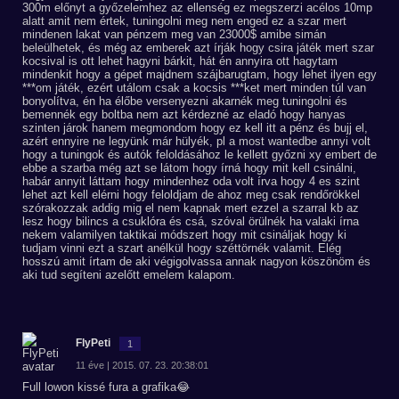
300m előnyt a győzelemhez az ellenség ez megszerzi acélos 10mp
alatt amit nem értek, tuningolni meg nem enged ez a szar mert
mindenen lakat van pénzem meg van 23000$ amibe simán
beleülhetek, és még az emberek azt írják hogy csira játék mert szar
kocsival is ott lehet hagyni bárkit, hát én annyira ott hagytam
mindenkit hogy a gépet majdnem szájbarugtam, hogy lehet ilyen egy
***om játék, ezért utálom csak a kocsis ***ket mert minden túl van
bonyolítva, én ha élőbe versenyezni akarnék meg tuningolni és
bemennék egy boltba nem azt kérdezné az eladó hogy hanyas
szinten járok hanem megmondom hogy ez kell itt a pénz és bujj el,
azért ennyire ne legyünk már hülyék, pl a most wantedbe annyi volt
hogy a tuningok és autók feloldásához le kellett győzni xy embert de
ebbe a szarba még azt se látom hogy írná hogy mit kell csinálni,
habár annyit láttam hogy mindenhez oda volt írva hogy 4 es szint
lehet azt kell elérni hogy feloldjam de ahoz meg csak rendőrökkel
szórakozzak addig mig el nem kapnak mert ezzel a szarral kb az
lesz hogy bilincs a csuklóra és csá, szóval örülnék ha valaki írna
nekem valamilyen taktikai módszert hogy mit csináljak hogy ki
tudjam vinni ezt a szart anélkül hogy széttörnék valamit. Elég
hosszú amit írtam de aki végigolvassa annak nagyon köszönöm és
aki tud segíteni azelőtt emelem kalapom.
FlyPeti
1
11 éve | 2015. 07. 23. 20:38:01
Full lowon kissé fura a grafika😂