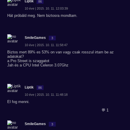
Liptik
86
10 éve | 2015. 10. 11. 12:03:39
Hát próbáld meg. Nem biztosra mondtam.
SmileGames
3
10 éve | 2015. 10. 11. 11:58:47
Biztos mert 89% es 53% on van vagy csak rosszul irtam be az
adatokat?
a Pro Street is szaggatot
Jah és a CPU Intel Celeron 3.07Ghz
Liptik
86
10 éve | 2015. 10. 11. 11:48:18
El fog menni.
💬 1
SmileGames
3