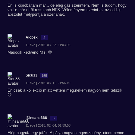
Én is kipróbáltam már... de elég gáz szerintem. Nem is tudom, hogy
volt-e már ettől rosszabb NFS. Véleményem szerint ez az eddigi
abszolút mélypontja a szériának.
Alopex
2
11 éve | 2015. 03. 22. 11:03:06
Második kedvenc Nfs. 😃
Sicu33
155
11 éve | 2015. 03. 11. 21:56:49
Én csak a kollekció miatt vettem meg,nekem nagyon nem tetszik
😞
@insane666
6
11 éve | 2015. 02. 04. 01:59:53
Elég bugyuta egy játék. A pálya nagyon ingerszegény, nincs benne