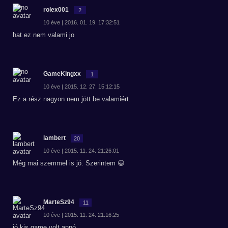
rolex001
2
10 éve | 2016. 01. 19. 17:32:51
hat ez nem valami jo
GameKingxx
1
10 éve | 2015. 12. 27. 15:12:15
Ez a rész nagyon nem jött be valamiért.
lambert
20
10 éve | 2015. 11. 24. 21:26:01
Még mai szemmel is jó. Szerintem 😃
MarteSz94
11
10 éve | 2015. 11. 24. 21:16:25
jó kis game volt annó