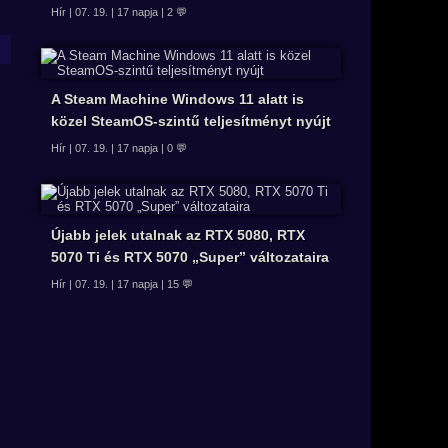
Hír | 07. 19. | 17 napja | 2 💬
A Steam Machine Windows 11 alatt is
közel SteamOS-szintű teljesítményt nyújt
Hír | 07. 19. | 17 napja | 0 💬
Újabb jelek utalnak az RTX 5080, RTX
5070 Ti és RTX 5070 „Super” változataira
Hír | 07. 19. | 17 napja | 15 💬