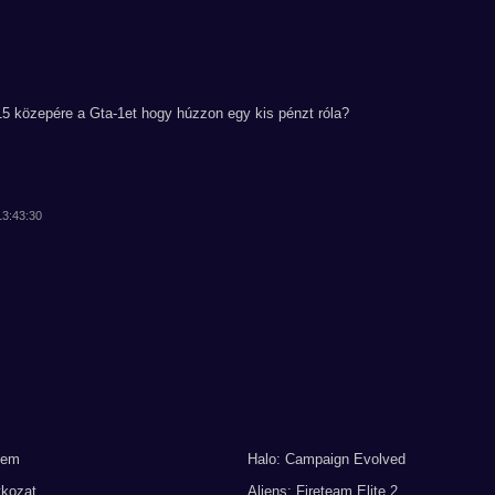
15 közepére a Gta-1et hogy húzzon egy kis pénzt róla?
13:43:30
lem
Halo: Campaign Evolved
tkozat
Aliens: Fireteam Elite 2