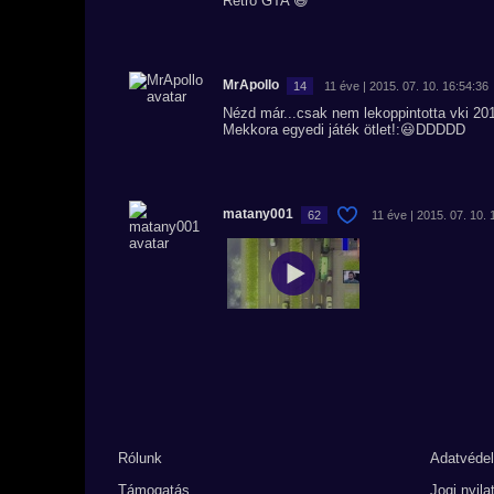
Retro GTA 😆
MrApollo
14
11 éve | 2015. 07. 10. 16:54:36
Nézd már...csak nem lekoppintotta vki 20
Mekkora egyedi játék ötlet!:😃DDDDD
matany001
62
11 éve | 2015. 07. 10. 
Rólunk
Adatvéde
Támogatás
Jogi nyila