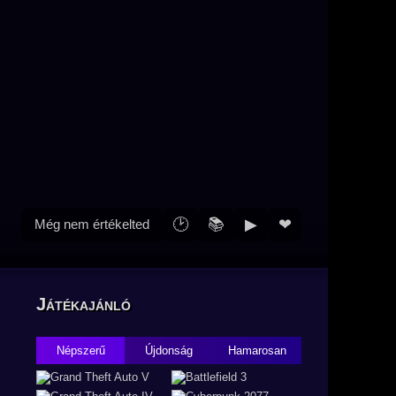
🕑
📚
▶
❤
Még nem értékelted
Játékajánló
Népszerű
Újdonság
Hamarosan