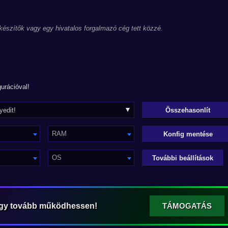
 készítők vagy egy hivatalos forgalmazó cég tett közzé.
urációval!
RAM
Konfig mentése
OS
További beállítások
ogy tovább működhessen!
TÁMOGATÁS