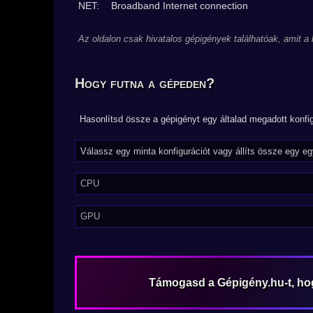
NET:
Broadband Internet connection
Az oldalon csak hivatalos gépigények találhatóak, amit a
Hogy futna a gépeden?
Hasonlítsd össze a gépigényt egy általad megadott konfig
CPU
GPU
Támogasd a Gépigény.hu-t, h