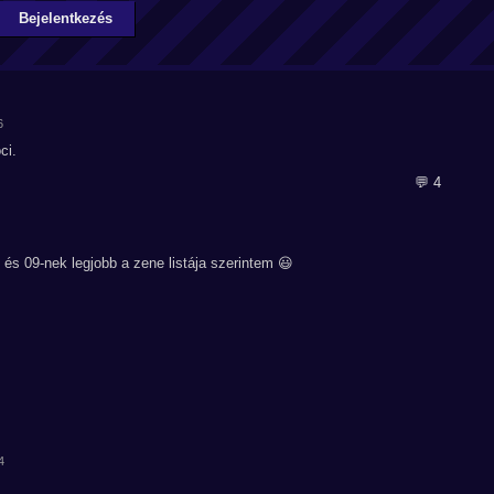
Bejelentkezés
6
ci.
💬 4
 és 09-nek legjobb a zene listája szerintem 😃
4