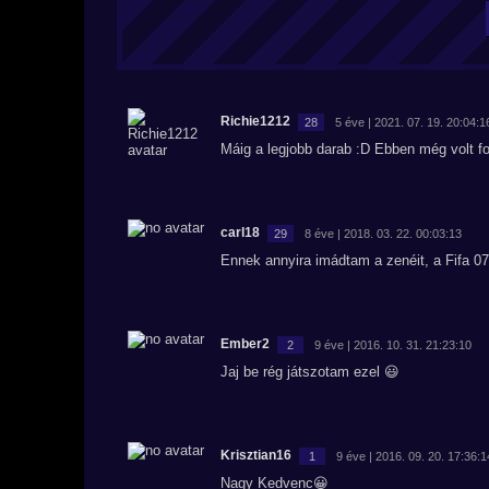
Richie1212
28
5 éve | 2021. 07. 19. 20:04:1
Máig a legjobb darab :D Ebben még volt fo
carl18
29
8 éve | 2018. 03. 22. 00:03:13
Ennek annyira imádtam a zenéit, a Fifa 07
Ember2
2
9 éve | 2016. 10. 31. 21:23:10
Jaj be rég játszotam ezel 😃
Krisztian16
1
9 éve | 2016. 09. 20. 17:36:1
Nagy Kedvenc😀