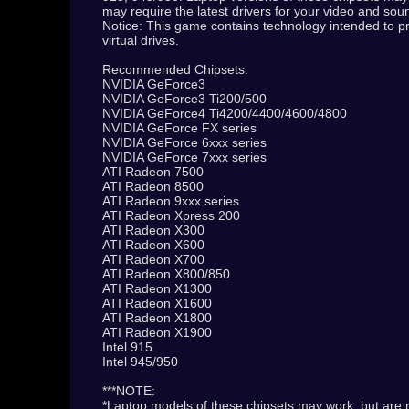
may require the latest drivers for your video and sou
Notice: This game contains technology intended to
virtual drives.
Recommended Chipsets:
NVIDIA GeForce3
NVIDIA GeForce3 Ti200/500
NVIDIA GeForce4 Ti4200/4400/4600/4800
NVIDIA GeForce FX series
NVIDIA GeForce 6xxx series
NVIDIA GeForce 7xxx series
ATI Radeon 7500
ATI Radeon 8500
ATI Radeon 9xxx series
ATI Radeon Xpress 200
ATI Radeon X300
ATI Radeon X600
ATI Radeon X700
ATI Radeon X800/850
ATI Radeon X1300
ATI Radeon X1600
ATI Radeon X1800
ATI Radeon X1900
Intel 915
Intel 945/950
***NOTE:
*Laptop models of these chipsets may work, but are n