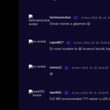
hartmanoszkar
1
10 éve | 2016. 06. 19. 1
Simán menne a gépemen 😃
LajosMC7
1
10 éve | 2016. 03. 29. 19:03:3
En most szedem le 😀 kivancsi leszek,h
vinetu12
1
10 éve | 2015. 10. 28. 18:11:05
😆
npeti001
2
11 éve | 2015. 06. 15. 13:23:59
512 MB recommended ??? nekem a 128 mb