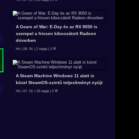
A Gears of War: E-Day és az RX 9050 is
szerepel a frissen kibocsátott Radeon
driverben
Hír | 08. 04. | 2 napja | 3 💬
A Steam Machine Windows 11 alatt is
közel SteamOS-szintű teljesítményt nyújt
Hír | 07. 19. | 18 napja | 0 💬