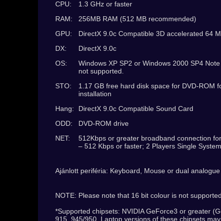
CPU:
1.3 GHz or faster
RAM:
256MB RAM (512 MB recommended)
GPU:
DirectX 9.0c Compatible 3D accelerated 64 M
DX:
DirectX 9.0c
OS:
Windows XP SP2 or Windows 2000 SP4 Note 
not supported.
STO:
1.17 GB free hard disk space for DVD-ROM fo
installation
Hang:
DirectX 9.0c Compatible Sound Card
ODD:
DVD-ROM drive
NET:
512Kbps or greater broadband connection for
– 512 Kbps or faster; 2 Players Single System
Ajánlott periféria: Keyboard, Mouse or dual analog
NOTE: Please note that 16 bit colour is not supported
*Supported chipsets: NVIDIA GeForce3 or greater (Ge
915, 945/950. Laptop versions of these chipsets may 