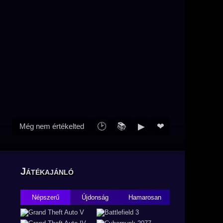
🕑
📚
▶
❤
Még nem értékelted
Játékajánló
Népszerű
Újdonság
Hamarosan