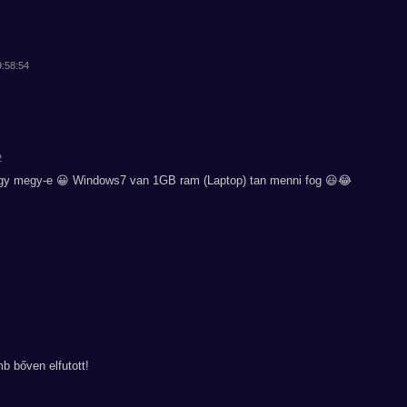
9:58:54
2
ogy megy-e 😀 Windows7 van 1GB ram (Laptop) tan menni fog 😃😂
 bőven elfutott!