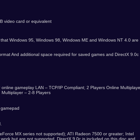
B video card or equivalent
that Windows 95, Windows 98, Windows ME and Windows NT 4.0 are
rmat And additional space required for saved games and DirectX 9.0c
 online gameplay LAN – TCP/IP Compliant; 2 Players Online Multiplaye
 Multiplayer – 2-8 Players
ue gamepad
.
Force MX series not supported); ATI Radeon 7500 or greater; Intel
work but are not supported. DirectX 9.0c is included on this disc and