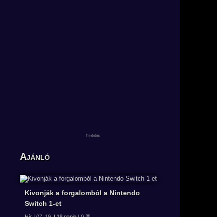
Ajánló
Kivonják a forgalomból a Nintendo
Switch 1-et
Hír | 07. 19. | 18 napja | 0 💬