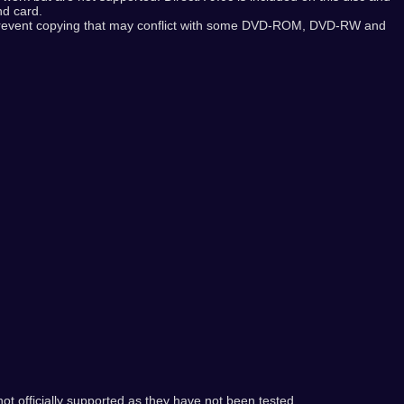
nd card.
 prevent copying that may conflict with some DVD-ROM, DVD-RW and
ot officially supported as they have not been tested.