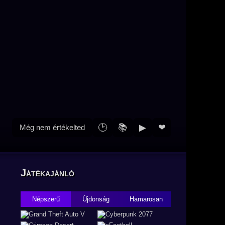
🕑
📚
▶
❤
Még nem értékelted
Játékajánló
Népszerű
Újdonság
Hamarosan