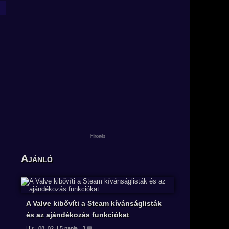
Ajánló
A Valve kibővíti a Steam kívánságlisták
és az ajándékozás funkciókat
Hír | 08. 02. | 5 napja | 3 💬