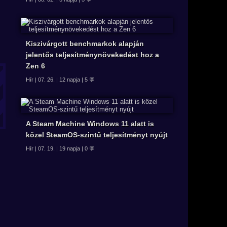
Kiszivárgott benchmarkok alapján
jelentős teljesítménynövekedést hoz a
Zen 6
Hír | 07. 26. | 12 napja | 5 💬
A Steam Machine Windows 11 alatt is
közel SteamOS-szintű teljesítményt nyújt
Hír | 07. 19. | 19 napja | 0 💬