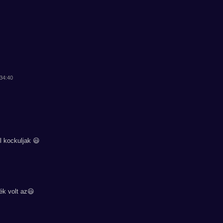
:34:40
 kockuljak 😃
ték volt az😃