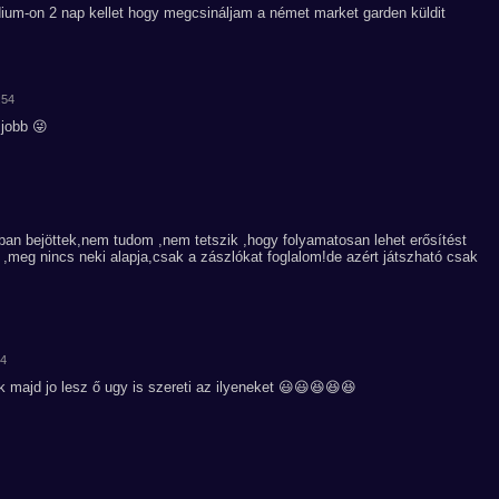
m-on 2 nap kellet hogy megcsináljam a német market garden küldit
:54
jobb 😜
an bejöttek,nem tudom ,nem tetszik ,hogy folyamatosan lehet erősítést
,meg nincs neki alapja,csak a zászlókat foglalom!de azért játszható csak
44
 majd jo lesz ő ugy is szereti az ilyeneket 😃😃😆😆😆