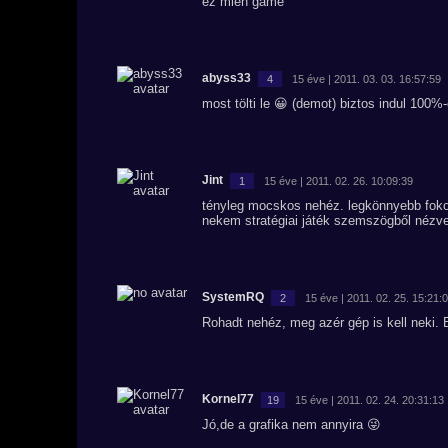
ez mien game
abyss33
4
15 éve | 2011. 03. 03. 16:57:59
most tölti le 😀 (demot) biztos indul 100%
Jint
1
15 éve | 2011. 02. 26. 10:09:39
tényleg mocskos nehéz. legkönnyebb fokoz
nekem stratégiai játék szemszögből nézve 
SystemRQ
2
15 éve | 2011. 02. 25. 15:21:
Rohadt nehéz, meg azér gép is kell neki. 
Kornel77
19
15 éve | 2011. 02. 24. 20:31:13
Jó,de a grafika nem annyira 😜