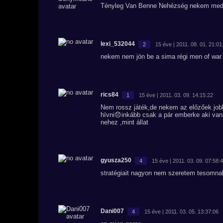
Tényleg Van Benne Nehézség nekem mediu
lexi_532044
2
15 éve | 2011. 08. 01. 21:01
nekem nem jön be a sima régi men of war 
rics84
1
15 éve | 2011. 03. 09. 14:15:22
Nem rossz játék,de nekem az előzőek jobb
hívni😞inkább csak a pár emberke aki van 
nehez ,mint állat
gyusza250
4
15 éve | 2011. 03. 09. 07:58:
stratégiait nagyon nem szeretem tesomnak
Dani007
4
15 éve | 2011. 03. 05. 13:37:06