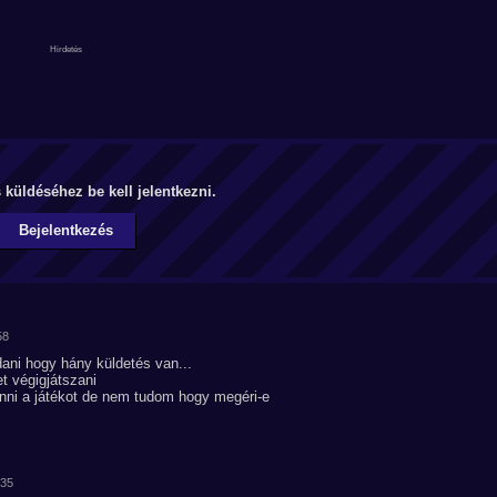
küldéséhez be kell jelentkezni.
Bejelentkezés
58
ani hogy hány küldetés van...
et végigjátszani
nni a játékot de nem tudom hogy megéri-e
:35