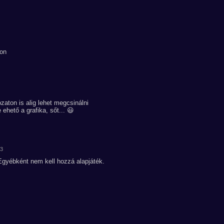
-on
aton is alig lehet megcsinálni
ehető a grafika, sőt... 😃
03
Egyébként nem kell hozzá alapjáték.