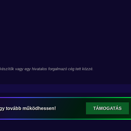
 készítők vagy egy hivatalos forgalmazó cég tett közzé.
ogy tovább működhessen!
TÁMOGATÁS