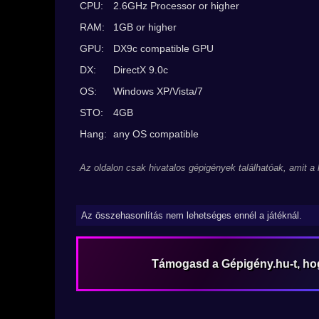
CPU:
2.6GHz Processor or higher
RAM:
1GB or higher
GPU:
DX9c compatible GPU
DX:
DirectX 9.0c
OS:
Windows XP/Vista/7
STO:
4GB
Hang:
any OS compatible
Az oldalon csak hivatalos gépigények találhatóak, amit a
Az összehasonlítás nem lehetséges ennél a játéknál.
Támogasd a Gépigény.hu-t, h