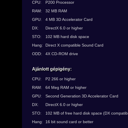
CPU:
P200 Processor
RAM:
32 MB RAM
GPU:
4 MB 3D Accelerator Card
DX:
DirectX 6.0 or higher
STO:
102 MB hard disk space
Hang:
Direct X compatible Sound Card
ODD:
4X CD-ROM drive
Ajánlott gépigény:
CPU:
P2 266 or higher
RAM:
64 Meg RAM or higher
GPU:
Second Generation 3D Accelerator Card
DX:
DirectX 6.0 or higher
STO:
102 MB of free hard disk space (DX compatib
Hang:
16 bit sound card or better