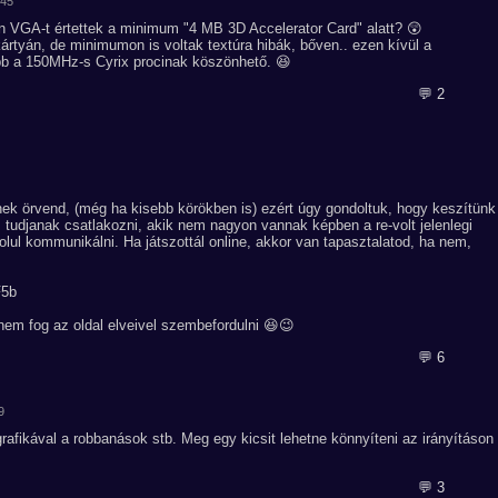
:45
en VGA-t értettek a minimum "4 MB 3D Accelerator Card" alatt? 😲
rtyán, de minimumon is voltak textúra hibák, bőven.. ezen kívül a
ább a 150MHz-s Cyrix procinak köszönhető. 😆
💬 2
nek örvend, (még ha kisebb körökben is) ezért úgy gondoltuk, hogy keszítünk
 tudjanak csatlakozni, akik nem nagyon vannak képben a re-volt jelenlegi
lul kommunikálni. Ha játszottál online, akkor van tapasztalatod, ha nem,
F5b
em fog az oldal elveivel szembefordulni 😆😉
💬 6
9
rafikával a robbanások stb. Meg egy kicsit lehetne könnyíteni az irányításon
💬 3