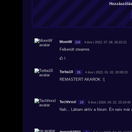
Hozzászólás 
MoonW
119
4 éve | 2022. 07. 08. 20:22:21
Felkerült steamre.
1
Torba10
26
4 éve | 2022. 01. 02. 20:08:23
REMASTERT AKAROK :'(
Techhrxxl
19
6 éve | 2020. 04. 22. 15:19:45
Nah... Láttam aktív a fórum. Én naív már 