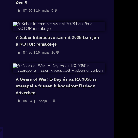
Zen 6
Hír | 07. 26. | 10 napja | 5 💬
A Saber Interactive szerint 2028-ban jön
a KOTOR remake-je
Hír | 07. 26. | 10 napja | 16 💬
A Gears of War: E-Day és az RX 9050 is
szerepel a frissen kibocsátott Radeon
driverben
Hír | 08. 04. | 1 napja | 3 💬