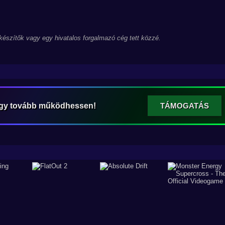
 készítők vagy egy hivatalos forgalmazó cég tett közzé.
ogy tovább működhessen!
TÁMOGATÁS