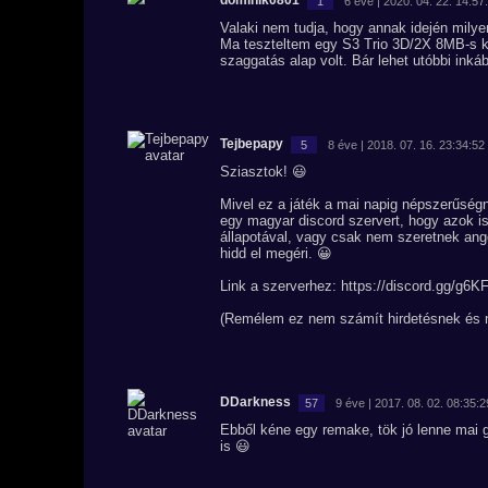
dominik0801
1
6 éve | 2020. 04. 22. 14:57
Valaki nem tudja, hogy annak idején mily
Ma teszteltem egy S3 Trio 3D/2X 8MB-s ká
szaggatás alap volt. Bár lehet utóbbi ink
Tejbepapy
5
8 éve | 2018. 07. 16. 23:34:52
Sziasztok! 😃
Mivel ez a játék a mai napig népszerűség
egy magyar discord szervert, hogy azok is
állapotával, vagy csak nem szeretnek ango
hidd el megéri. 😀
Link a szerverhez: https://discord.gg/g6K
(Remélem ez nem számít hirdetésnek és n
DDarkness
57
9 éve | 2017. 08. 02. 08:35:2
Ebből kéne egy remake, tök jó lenne mai g
is 😃