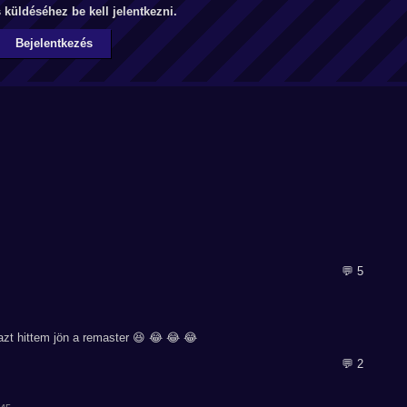
küldéséhez be kell jelentkezni.
Bejelentkezés
💬 5
azt hittem jön a remaster 😆 😂 😂 😂
💬 2