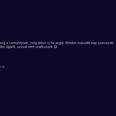
 még a comunitynek, még akkor is ha angol. Minden második nap szervezett
nden tájáról, szóval nem unatkozunk 😃
3:31