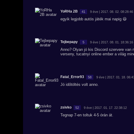
YoRHa 2B
41
9 éve | 2017. 08. 02. 08:28:46
egyik legjobb autós játék mai napig 😃
Tejbepapy
5
9 éve | 2017. 08. 01. 18:36:16
Anno? Olyan jó kis Discord szervere van
verseny, tucatnyi online ember a világ mi
Fatal_Error93
58
9 éve | 2017. 01. 18. 06:4
Jó időtöltés volt anno.
zsivko
52
9 éve | 2017. 01. 17. 22:38:12
Tegnap 7-en toltuk 4-5 órán át.