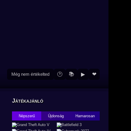
🕑
📚
▶
❤
Még nem értékelted
Játékajánló
Népszerű
Újdonság
Hamarosan