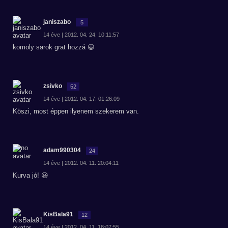
janiszabo
5
14 éve | 2012. 04. 24. 10:11:57
komoly sarok grat hozzá 😃
zsivko
52
14 éve | 2012. 04. 17. 01:26:09
Köszi, most éppen ilyenem szekerem van.
adam990304
24
14 éve | 2012. 04. 11. 20:04:11
Kurva jó! 😃
KisBala91
12
14 éve | 2012. 04. 11. 18:07:55