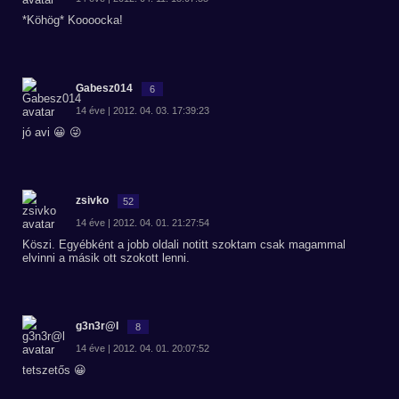
*Köhög* Koooocka!
Gabesz014
6
14 éve | 2012. 04. 03. 17:39:23
jó avi 😀 😜
zsivko
52
14 éve | 2012. 04. 01. 21:27:54
Köszi. Egyébként a jobb oldali notitt szoktam csak magammal
elvinni a másik ott szokott lenni.
g3n3r@l
8
14 éve | 2012. 04. 01. 20:07:52
tetszetős 😀