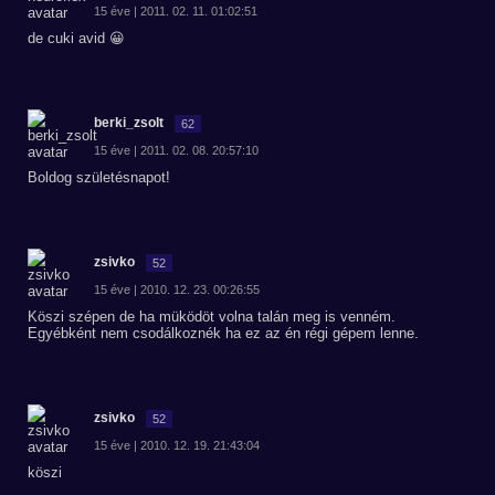
15 éve | 2011. 02. 11. 01:02:51
de cuki avid 😀
berki_zsolt
62
15 éve | 2011. 02. 08. 20:57:10
Boldog születésnapot!
zsivko
52
15 éve | 2010. 12. 23. 00:26:55
Köszi szépen de ha müködöt volna talán meg is venném.
Egyébként nem csodálkoznék ha ez az én régi gépem lenne.
zsivko
52
15 éve | 2010. 12. 19. 21:43:04
köszi