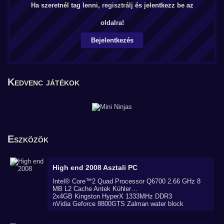
Ha szeretnél tag lenni,
regisztrálj
és jelentkezz be az
oldalra!
Bejelentkezés
Kedvenc játékok
Eszközök
High end 2008
Asztali PC
Intel® Core™2 Quad Processor Q6700 2.66 GHz 8
MB L2 Cache Antek Kühler…
2x4GB Kingston HyperX 1333MHz DDR3
nVidia Geforce 8800GTS Zalman water block