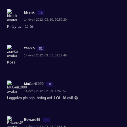
bfrenk
16
14 éve | 2012. 03. 10. 20:52:20
Király avi! 😉 😃
zsivko
52
14 éve | 2012. 03. 01. 01:12:49
Köszi
MuGeri1999
8
14 éve | 2012. 02. 29. 17:48:57
Laggolva pislogó, ördög avi. LOL Jó avi! 😀
Edward45
3
14 éve | 2012. 02. 24. 22:58:24