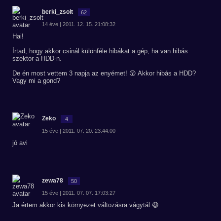
berki_zsolt
62
14 éve | 2011. 12. 15. 21:08:32
Hai!
Írtad, hogy akkor csinál különféle hibákat a gép, ha van hibás
szektor a HDD-n.
De én most vettem 3 napja az enyémet! 😲 Akkor hibás a HDD?
Vagy mi a gond?
Zeko
4
15 éve | 2011. 07. 20. 23:44:00
jó avi
zewa78
50
15 éve | 2011. 07. 07. 17:03:27
Ja értem akkor kis környezet változásra vágytál 😆