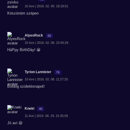
10 éve | 2016. 02. 09. 19:18:01
Köszönöm szépen
AlyesRock
65
10 éve | 2016. 02. 08. 23:40:29
HàPpy BirthDày! 😀
Tyrion Lannister
76
10 éve | 2016. 02. 08. 11:27:25
Boldog születésnapot!
Kneki
45
11 éve | 2015. 06. 29. 22:35:09
Jó avi 😃