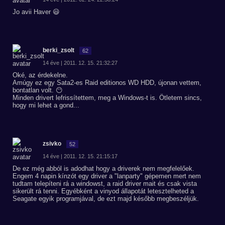
Jo avii Haver 😃
berki_zsolt
62
14 éve | 2011. 12. 15. 21:32:27
Oké, az érdekelne.
Amúgy ez egy Sata2-es Raid editionos WD HDD, újonan vettem,
bontatlan volt. 😶
Minden drivert lefrissítettem, meg a Windows-t is. Ötletem sincs,
hogy mi lehet a gond...
zsivko
52
14 éve | 2011. 12. 15. 21:15:17
De ez még abból is adodhat hogy a driverek nem megfelelőek.
Engem 4 napin kínzót egy driver a "lanparty" gépemen mert nem
tudtam telepíteni rá a windowst, a raid driver mait és csak vista
sikerült rá tenni. Egyébként a vinyod állapotát letesztelheted a
Seagate egyik programjával, de ezt majd később megbeszéljük.