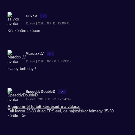
zsivko
52
11 éve | 2015. 03. 11. 19:06:43
Köszönöm szépen
MarcixxLV
6
11 éve | 2015. 02. 08. 10:29:25
Happy birthday !
SpeeddyDoubleD
2
12 éve | 2013. 11. 22. 12:34:39
A gépemnél feltett kérdésedre a válasz:
Full lowon 25-30 átlag FPS-sel, de hajózáskor felmegy 35-50
körülre. 😀