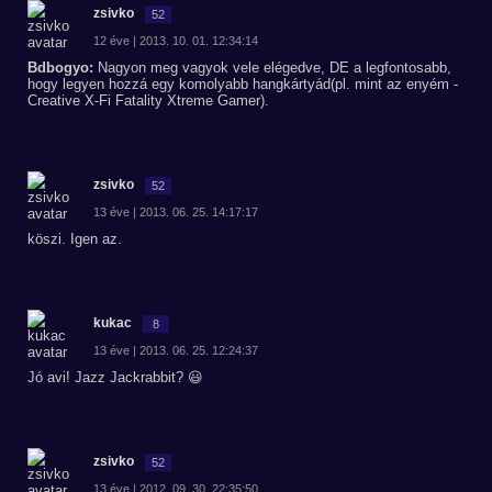
zsivko
52
12 éve | 2013. 10. 01. 12:34:14
Bdbogyo:
Nagyon meg vagyok vele elégedve, DE a legfontosabb,
hogy legyen hozzá egy komolyabb hangkártyád(pl. mint az enyém -
Creative X-Fi Fatality Xtreme Gamer).
zsivko
52
13 éve | 2013. 06. 25. 14:17:17
köszi. Igen az.
kukac
8
13 éve | 2013. 06. 25. 12:24:37
Jó avi! Jazz Jackrabbit? 😃
zsivko
52
13 éve | 2012. 09. 30. 22:35:50