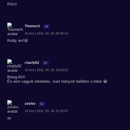
Köszi
Thomech
16
15 éve | 2011. 04. 25. 09:35:14
Király avi!😃
charly82
47
15 éve | 2011. 04. 23. 16:04:22
Beteg AVI!
Én nem vagyok tökéletes, mert hiányzik belőlem a hiba! 😂
zsivko
52
15 éve | 2011. 03. 19. 21:33:57
az