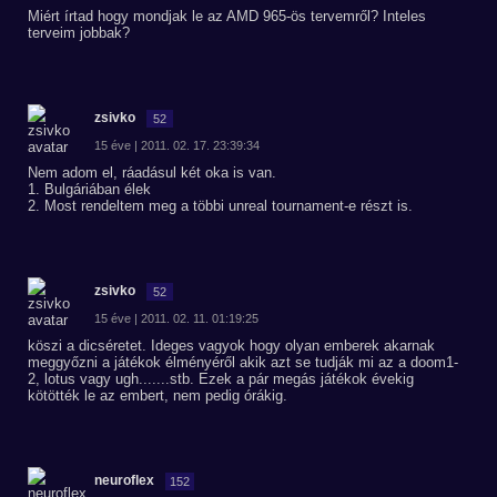
Miért írtad hogy mondjak le az AMD 965-ös tervemről? Inteles
terveim jobbak?
zsivko
52
15 éve | 2011. 02. 17. 23:39:34
Nem adom el, ráadásul két oka is van.
1. Bulgáriában élek
2. Most rendeltem meg a többi unreal tournament-e részt is.
zsivko
52
15 éve | 2011. 02. 11. 01:19:25
köszi a dicséretet. Ideges vagyok hogy olyan emberek akarnak
meggyőzni a játékok élményéről akik azt se tudják mi az a doom1-
2, lotus vagy ugh.......stb. Ezek a pár megás játékok évekig
kötötték le az embert, nem pedig órákig.
neuroflex
152