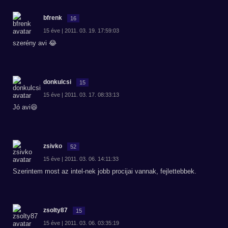
bfrenk
16
15 éve | 2011. 03. 19. 17:59:03
szerény avi 😂
donkulcsi
15
15 éve | 2011. 03. 17. 08:33:13
Jó avi😆
zsivko
52
15 éve | 2011. 03. 06. 14:11:33
Szerintem most az intel-nek jobb procijai vannak, fejlettebbek.
zsolty87
15
15 éve | 2011. 03. 06. 03:35:19