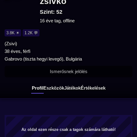
zsivko
Szint: 52
16 éve tag, offline
3.8K ☀
1.2K 💬
(Zsivi)
38 éves, férfi
Gabrovo (tiszta hegyi levegő), Bulgária
Ismerősnek jelölés
Profil
Eszközök
Játékok
Értékelések
Az oldal ezen része csak a tagok számára látható!