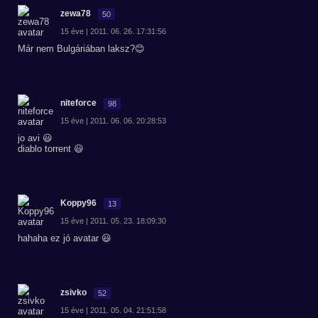
zewa78
50
15 éve | 2011. 06. 26. 17:31:56
Már nem Bulgáriában laksz?😊
niteforce
98
15 éve | 2011. 06. 06. 20:28:53
jo avi 😃
diablo torrent 😃
Koppy96
13
15 éve | 2011. 05. 23. 18:09:30
hahaha ez jó avatar 😃
zsivko
52
15 éve | 2011. 05. 04. 21:51:58