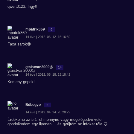
qwert0123: Irigy!!!
mpatrik369
9
14 éve | 2012. 06. 12. 15:16:59
Faxa sarok😀
gtaistvan2000@
14
14 éve | 2012. 05. 18. 13:18:42
Kemeny gepek!
Bdbogyo
2
14 éve | 2012. 04. 24. 20:28:29
Érdekelne az 5.1 -el mennyire vagy megelégedve vele,
gondolkodom egy ilyenen ... és gyűjtöm az infokat róla 😃