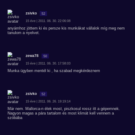
zsivko
52
15 éve | 2011. 06. 30. 22:06:08
anyámhoz jöttem ki és persze kis munkákat vállalok míg meg nem
tanulom a nyelvet.
zewa78
50
15 éve | 2011. 06. 30. 17:58:03
Munka ügyben mentél ki , ha szabad megkérdeznem
zsivko
52
15 éve | 2011. 06. 26. 19:19:14
Már nem. Mallorca-n élek most, piszkosul rossz itt a gépemnek.
Nagyon magas a pára tartalom és most klimát kell vennem a
szóbába