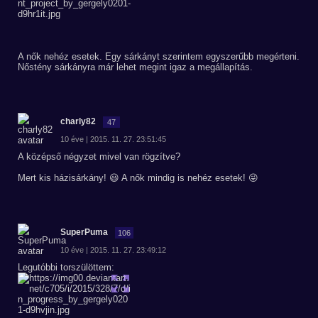
A nők nehéz esetek. Egy sárkányt szerintem egyszerűbb megérteni.
Nőstény sárkányra már lehet megint igaz a megállapítás.
charly82
47
10 éve | 2015. 11. 27. 23:51:45
A középső négyzet mivel van rögzítve?
Mert kis házisárkány! 😃 A nők mindig is nehéz esetek! 😜
SuperPuma
106
10 éve | 2015. 11. 27. 23:49:12
Legutóbbi torszülöttem: