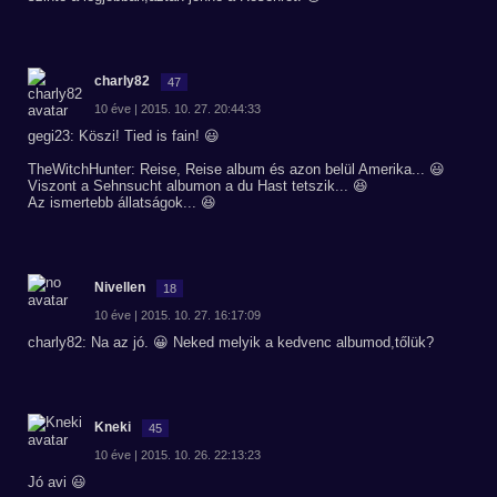
charly82
47
10 éve | 2015. 10. 27. 20:44:33
gegi23: Köszi! Tied is fain! 😃
TheWitchHunter: Reise, Reise album és azon belül Amerika... 😃
Viszont a Sehnsucht albumon a du Hast tetszik... 😆
Az ismertebb állatságok... 😆
Nivellen
18
10 éve | 2015. 10. 27. 16:17:09
charly82: Na az jó. 😀 Neked melyik a kedvenc albumod,tőlük?
Kneki
45
10 éve | 2015. 10. 26. 22:13:23
Jó avi 😃