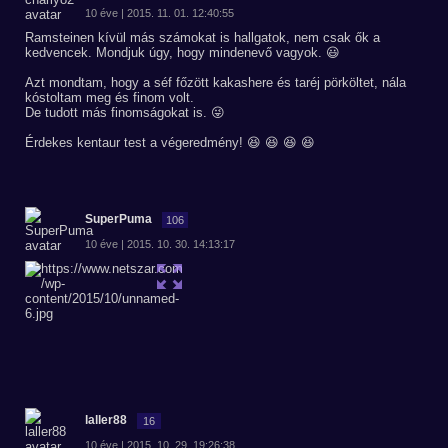
10 éve | 2015. 11. 01. 12:40:55
Ramsteinen kívül más számokat is hallgatok, nem csak ők a
kedvencek. Mondjuk úgy, hogy mindenevő vagyok. 😃
Azt mondtam, hogy a séf főzött kakashere és taréj pörköltet, nála
kóstoltam meg és finom volt.
De tudott más finomságokat is. 😜
Érdekes kentaur test a végeredmény! 😆 😆 😆 😆
SuperPuma
106
10 éve | 2015. 10. 30. 14:13:17
laller88
16
10 éve | 2015. 10. 29. 19:26:38