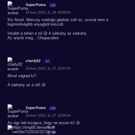
SuperPuma
106
10 éve | 2015. 11. 28. 00:00:53
Kis flexel. Mercury márkájú gépház volt ez, szóval nem a
legminőségibb anyagból készült.
Inkább a tehén a nő 😜 A sárkány az sárkány
Az anyós meg....Chupacabra
charly82
47
10 éve | 2015. 11. 27. 23:57:37
Mivel vágtad ki?
A sárkány az a nő! 😜
SuperPuma
106
10 éve | 2015. 11. 27. 23:55:54
Az úgy lett kivágva, hogy ne essen ki! 😜