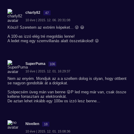
charly82
47
10 éve | 2015. 12. 06. 20:31:08
Köszi! Szeretem az extrém képeket... 😜 😃
A 100-as izzó elég tré megoldás lenne!
A ledet meg egy szemvillanás alatt összetákolod! 😜
SuperPuma
106
10 éve | 2015. 12. 01. 16:29:37
Nem az enyém. Mondjuk az a a szellem dolog is olyan, hogy ottbent
se nagyon gondolták át a dolgokat.
Szépecsém üveg mán van benne 😜P led meg már van, csak össze
kellene forrasztani az elektronikát.
De aztan lehet inkább egy 100w os izzó lesz benne...
Nivellen
18
10 éve | 2015. 12. 01. 15:08:36