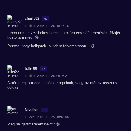
charly82
47
10 éve | 2015. 10. 26. 18:45:16
Itthon nem eszek kakas herét... utoljára egy séf ismerősöm főztjét
kóstoltam meg. 😜
Persze, hogy hallgatok. Mindent folyamatosan... 😃
laller88
16
10 éve | 2015. 10. 26. 05:08:21
Aztán meg is tudod csinálni magadnak, vagy az már az asszony
dolga?
Nivellen
18
10 éve | 2015. 10. 25. 18:43:06
Még hallgatsz Rammsteint? 😀