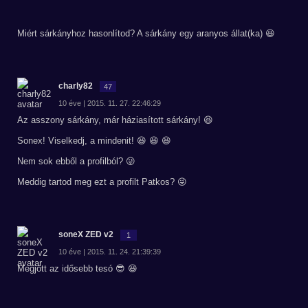
Miért sárkányhoz hasonlítod? A sárkány egy aranyos állat(ka) 😆
charly82
47
10 éve | 2015. 11. 27. 22:46:29
Az asszony sárkány, már háziasított sárkány! 😆
Sonex! Viselkedj, a mindenit! 😆 😆 😆
Nem sok ebből a profilból? 😜
Meddig tartod meg ezt a profilt Patkos? 😜
soneX ZED v2
1
10 éve | 2015. 11. 24. 21:39:39
Megjött az idősebb tesó 😎 😆