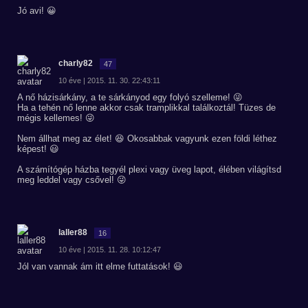
Jó avi! 😀
charly82
47
10 éve | 2015. 11. 30. 22:43:11
A nő házisárkány, a te sárkányod egy folyó szelleme! 😜
Ha a tehén nő lenne akkor csak tramplikkal találkoztál! Tüzes de
mégis kellemes! 😜
Nem állhat meg az élet! 😆 Okosabbak vagyunk ezen földi léthez
képest! 😃
A számítógép házba tegyél plexi vagy üveg lapot, élében világítsd
meg leddel vagy csővel! 😜
laller88
16
10 éve | 2015. 11. 28. 10:12:47
Jól van vannak ám itt elme futtatások! 😃