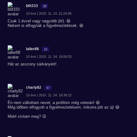
b0t333
38
10 éve | 2015. 11. 24. 21:24:05
Csak 1 évvel vagy nagyobb (itt). 😆
Nekem is elfogytak a figyelmeztetések. 😆
laller88
16
10 éve | 2015. 11. 24. 19:06:53
Hát az asszony sárkányért!
charly82
47
10 éve | 2015. 11. 24. 18:38:22
Én nem váltottam nevet, a profilom még veterán! 😆
Még időben elfogyott a figyelmeztetésem, mikorra jött az új! 😆
Miért vívtam meg? 😲