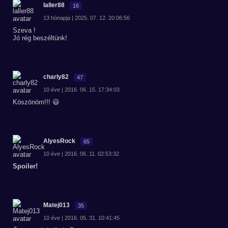
laller88
16
13 hónapja | 2025. 07. 12. 20:06:56
Szeva !
Jó rég beszéltünk!
charly82
47
10 éve | 2016. 06. 15. 17:34:03
Köszönöm!!! 😃
AlyesRock
65
10 éve | 2016. 06. 11. 02:53:32
Spoiler!
Matej013
35
10 éve | 2016. 05. 31. 10:41:45