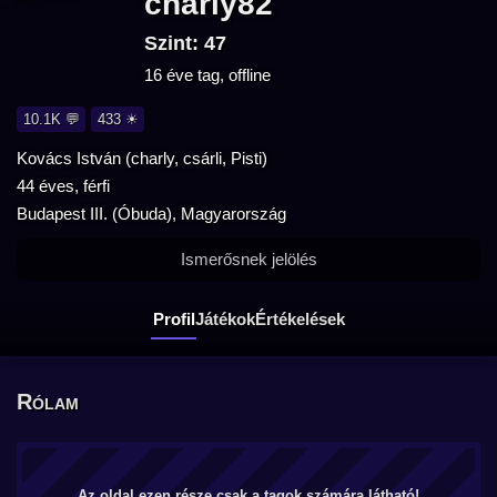
charly82
Szint: 47
16 éve tag, offline
10.1K 💬
433 ☀
Kovács István (charly, csárli, Pisti)
44 éves, férfi
Budapest III. (Óbuda), Magyarország
Ismerősnek jelölés
Profil
Játékok
Értékelések
Rólam
Az oldal ezen része csak a tagok számára látható!