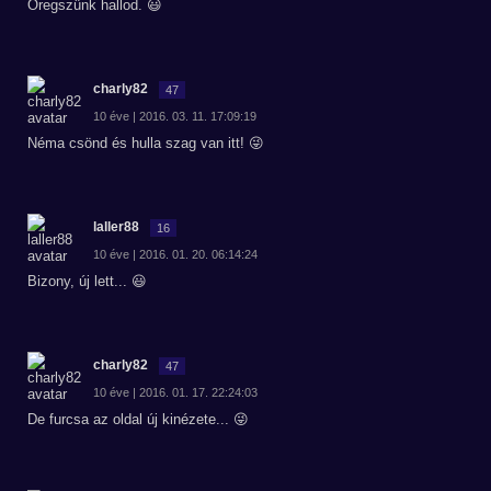
Öregszünk hallod. 😃
charly82
47
10 éve | 2016. 03. 11. 17:09:19
Néma csönd és hulla szag van itt! 😜
laller88
16
10 éve | 2016. 01. 20. 06:14:24
Bizony, új lett... 😃
charly82
47
10 éve | 2016. 01. 17. 22:24:03
De furcsa az oldal új kinézete... 😜