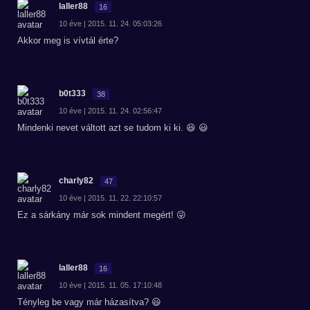
laller88
16
10 éve | 2015. 11. 24. 05:03:26
Akkor meg is vívtál érte?
b0t333
38
10 éve | 2015. 11. 24. 02:56:47
Mindenki nevet váltott azt se tudom ki ki. 😆 😃
charly82
47
10 éve | 2015. 11. 22. 22:10:57
Ez a sárkány már sok mindent megért! 😜
laller88
16
10 éve | 2015. 11. 05. 17:10:48
Tényleg be vagy már házasítva? 😃