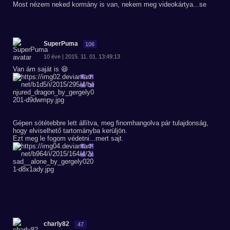
Most nézem neked kormány is van, nekem meg videokártya...se
SuperPuma
106
10 éve | 2015. 11. 01. 13:49:13
Van ám saját is 😆
Gépen sötétebbre lett állítva, meg finomhangolva pár tulajdonság,
hogy elviselhető tartományba kerüljön.
Ezt meg le fogom védetni...mert sajt.
charly82
47