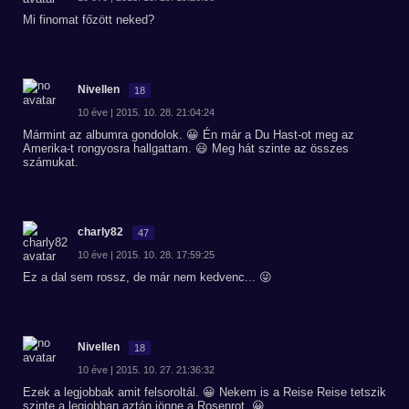
Mi finomat főzött neked?
Nivellen
18
10 éve | 2015. 10. 28. 21:04:24
Mármint az albumra gondolok. 😀 Én már a Du Hast-ot meg az
Amerika-t rongyosra hallgattam. 😃 Meg hát szinte az összes
számukat.
charly82
47
10 éve | 2015. 10. 28. 17:59:25
Ez a dal sem rossz, de már nem kedvenc... 😜
Nivellen
18
10 éve | 2015. 10. 27. 21:36:32
Ezek a legjobbak amit felsoroltál. 😀 Nekem is a Reise Reise tetszik
szinte a legjobban,aztán jönne a Rosenrot. 😀