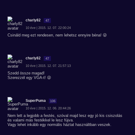
charly82
47
10 éve | 2015. 12. 07. 22:00:24
Csináld meg ezt rendesen, nem lehetsz ennyire béna! 😜
charly82
47
10 éve | 2015. 12. 07. 21:57:13
Szedd össze magad!
Szerezzél egy VGA-t! 😜
SuperPuma
106
10 éve | 2015. 12. 06. 20:44:26
Nem lett a legjobb a festés, szóval majd lesz egy jó kis csiszolás
és valami más festékkel le lesz fújva.
Vagy lehet inkább egy normális háztat használtban veszek.