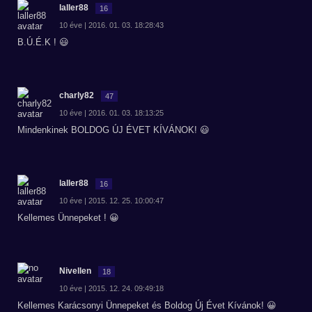
laller88
16
10 éve | 2016. 01. 03. 18:28:43
B.Ú.É.K ! 😃
charly82
47
10 éve | 2016. 01. 03. 18:13:25
Mindenkinek BOLDOG ÚJ ÉVET KÍVÁNOK! 😃
laller88
16
10 éve | 2015. 12. 25. 10:00:47
Kellemes Ünnepeket ! 😀
Nivellen
18
10 éve | 2015. 12. 24. 09:49:18
Kellemes Karácsonyi Ünnepeket és Boldog Új Évet Kívánok! 😀