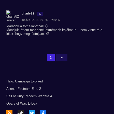
charly82
47
10 éve | 2015. 10. 25. 13:59:05
Maradok a főtt állapotnál! 😃
Mondjuk láttam már ennél extrémebb kajákat is... nem vinne rá a
lélek, hogy megkóstoljam. 😜
1
►
Halo: Campaign Evolved
Aliens: Fireteam Elite 2
Call of Duty: Modern Warfare 4
Gears of War: E-Day