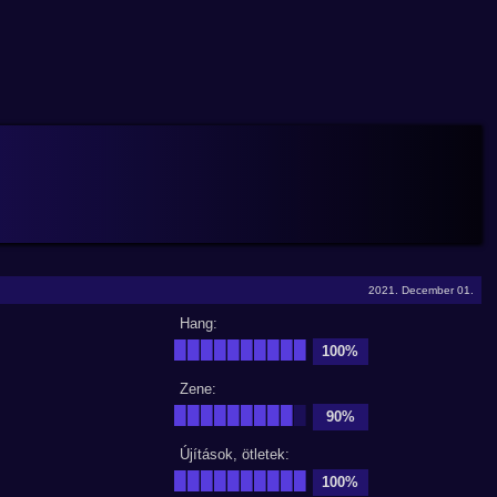
2021. December 01.
Hang:
██████████
100%
Zene:
█████████
█
90%
Újítások, ötletek:
██████████
100%