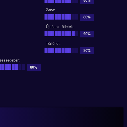
80%
Zene:
████████
██
80%
Újítások, ötletek:
█████████
█
90%
Történet:
████████
██
80%
zességében:
██████
██
80%