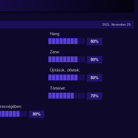
2021. November 25.
Hang:
████████
██
80%
Zene:
████████
██
80%
Újítások, ötletek:
████████
██
80%
Történet:
███████
███
70%
zességében:
██████
██
80%