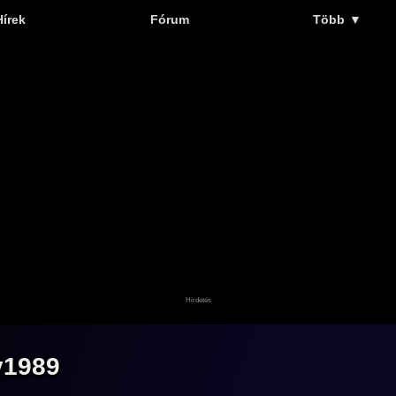
Hírek
Fórum
Több
▼
y1989