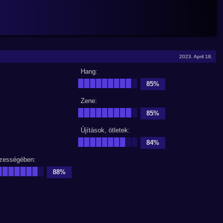
2023. April 18.
Hang:
█████████
█
85%
Zene:
█████████
█
85%
Újítások, ötletek:
████████
██
84%
zességében:
███████
█
88%