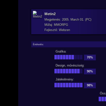
Metin2
Megjelenés: 2005. March 01. (PC)
Műfaj: MMORPG
Fejlesztő: Webzen
Értékelés:
Grafika:
███████
███
70%
Design, művésziség:
█████████
█
90%
Játékélmény:
██████████
98%
Öss
██