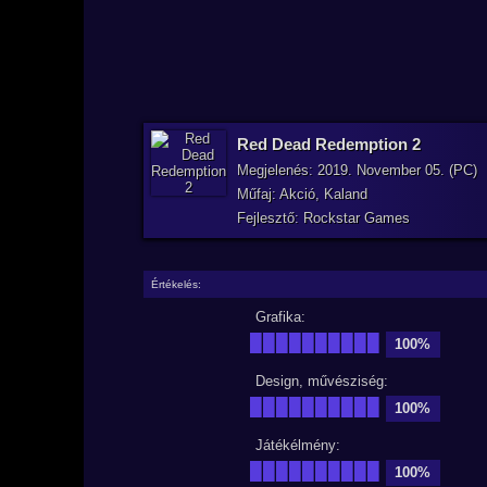
Red Dead Redemption 2
Megjelenés: 2019. November 05. (PC)
Műfaj: Akció, Kaland
Fejlesztő: Rockstar Games
Értékelés:
Grafika:
██████████
100%
Design, művésziség:
██████████
100%
Játékélmény:
██████████
100%