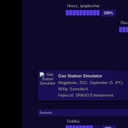
Hossz, újrajátszhat.:
██████████
100%
Öss
██
Gas Station Simulator
Megjelenés: 2021. September 15. (PC)
Műfaj: Szimuláció
Fejlesztő: DRAGO Entertainment
Értékelés:
Grafika:
████████
██