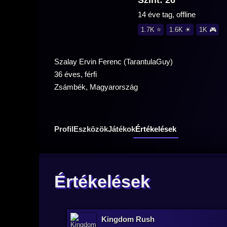
Szint: 26
14 éve tag, offline
1.7K ⭐
1.6K ☀
1K 🎮
Szalay Ervin Ferenc (TarantulaGuy)
36 éves, férfi
Zsámbék, Magyarország
Profil
Eszközök
Játékok
Értékelések
Értékelések
Kingdom Rush