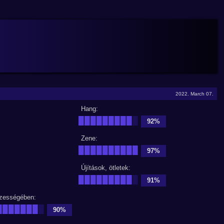
2022. March 07.
Hang:
█████████
█
92%
Zene:
██████████
97%
Újítások, ötletek:
█████████
█
91%
zességében:
███████
█
90%