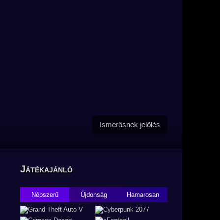
Ismerősnek jelölés
Játékajánló
Népszerű
Újdonság
Hamarosan