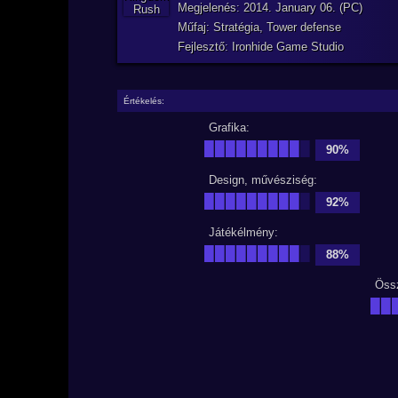
Megjelenés: 2014. January 06. (PC)
Műfaj: Stratégia, Tower defense
Fejlesztő: Ironhide Game Studio
Értékelés:
Grafika:
█████████
█
90%
Design, művésziség:
█████████
█
92%
Játékélmény:
█████████
█
88%
Öss
██