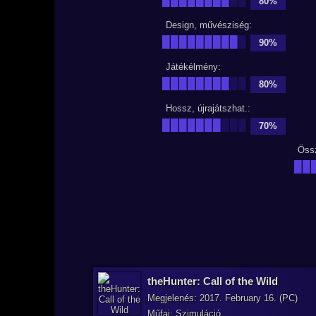
80%
Design, művésziség:
█████████
█
90%
Játékélmény:
████████
██
80%
Hossz, újrajátszhat.:
███████
███
70%
Öss
██
theHunter: Call of the Wild
Megjelenés: 2017. February 16. (PC)
Műfaj: Szimuláció