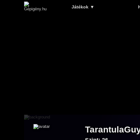
Játékok
▼
TarantulaGu