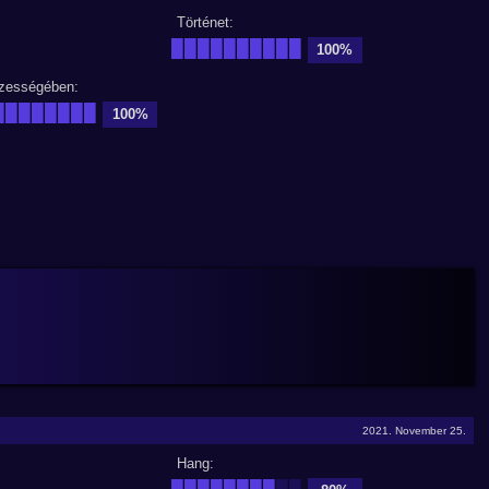
Történet:
██████████
100%
zességében:
████████
100%
2021. November 25.
Hang:
████████
██