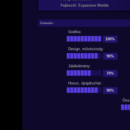
Fejlesztő: Expansive Worlds
Értékelés:
Grafika:
██████████
100%
Design, művésziség:
█████████
█
90%
Játékélmény:
███████
███
70%
Hossz, újrajátszhat.:
█████████
█
90%
Öss
██