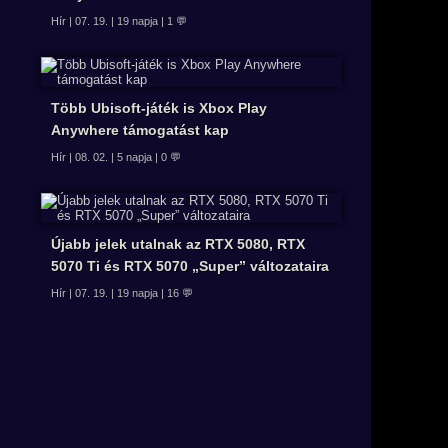
Hír | 07. 19. | 19 napja | 1 💬
Több Ubisoft-játék is Xbox Play
Anywhere támogatást kap
Hír | 08. 02. | 5 napja | 0 💬
Újabb jelek utalnak az RTX 5080, RTX
5070 Ti és RTX 5070 „Super” változataira
Hír | 07. 19. | 19 napja | 16 💬