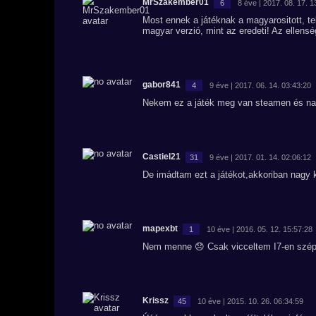
MrSzakember01
6
8 éve | 2017. 08. 17. 1
Most ennek a játéknak a magyarositott, te
magyar verzió, mint az eredeti! Az ellens
gabor841
4
9 éve | 2017. 06. 14. 03:43:20
Nekem ez a játék meg van steamen és na
Castiel21
31
9 éve | 2017. 01. 14. 02:06:12
De imádtam ezt a játékot,akkoriban nagy 
mapexbt
1
10 éve | 2016. 05. 12. 15:57:28
Nem menne 😞 Csak vicceltem I7-en szé
Krissz
45
10 éve | 2015. 10. 26. 06:34:59