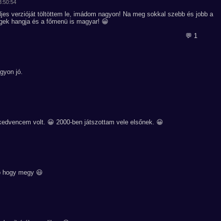
3:50:54
ljes verzióját töltöttem le, imádom nagyon! Na meg sokkal szebb és jobb a
égek hangja és a főmenü is magyar! 😀
💬 1
gyon jó.
kedvencem volt. 😀 2000-ben játszottam vele elsőnek. 😀
p hogy megy 😃