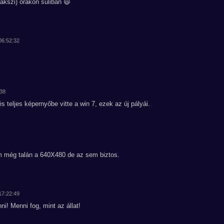
yakszi) órákon suliban 😃
 06:52:32
:38
 teljes képernyőbe vitte a win 7, ezek az új pályái.
m még talán a 640X480 de az sem biztos.
 17:22:49
i! Menni fog, mint az állat!