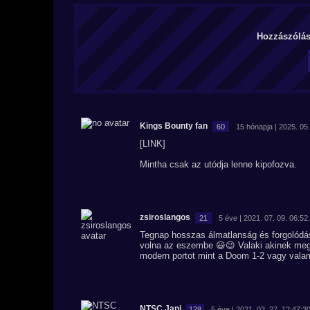
Hozzászólás 
Kings Bounty fan
60
15 hónapja | 2025. 05.
[LINK]
Mintha csak az utódja lenne kipofozva.
zsiroslangos
21
5 éve | 2021. 07. 09. 06:52
Tegnap hosszas álmatlanság és forgolódá
volna az eszembe 😃😉 Valaki akinek megv
modern portot mint a Doom 1-2 vagy valam
NTSC Jani
128
5 éve | 2021. 03. 27. 12:47:3