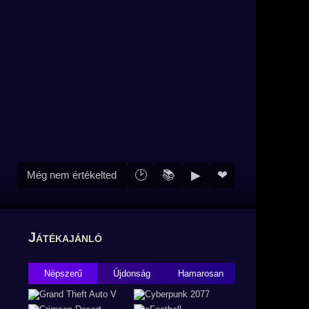
🕑
📚
▶
❤
Még nem értékelted
Játékajánló
Népszerű
Újdonság
Hamarosan