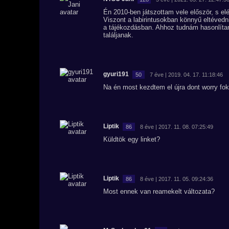
Én 2010-ben játszottam vele először, s el
Viszont a labirintusokban könnyű eltéved
a tájékozdásban. Ahhoz tudnám hasonlítan
találjanak.
gyuri191
50
7 éve | 2019. 04. 17. 11:18:46
Na én most kezdtem el újra dont worry fo
Liptik
86
8 éve | 2017. 11. 08. 07:25:49
Küldtök egy linket?
Liptik
86
8 éve | 2017. 11. 05. 09:24:36
Most ennek van reamekelt változata?