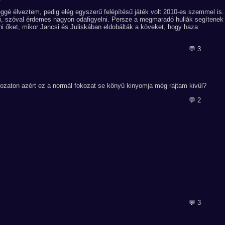
éggé élveztem, pedig elég egyszerű felépítésű játék volt 2010-es szemmel is.
ni, szóval érdemes nagyon odafigyelni. Persze a megmaradó hullák segítenek
i őket, mikor Jancsi és Juliskában eldobálták a köveket, hogy haza
💬 3
kozaton azért ez a normál fokozat se könyü kinyomja még rajtam kivül?
💬 2
💬 3