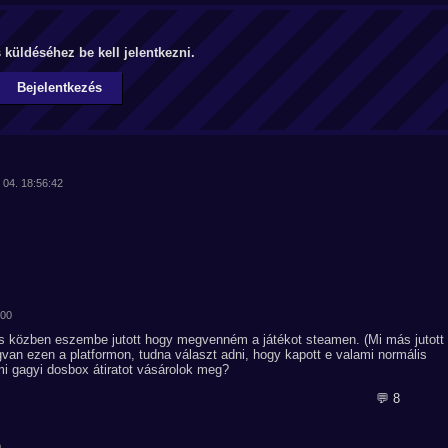
küldéséhez be kell jelentkezni.
Bejelentkezés
 04. 18:56:42
:00
s közben eszembe jutott hogy megvenném a játékot steamen. (Mi más jutott
an ezen a platformon, tudna választ adni, hogy kapott e valami normális
i gagyi dosbox átiratot vásárolok meg?
💬 8
0