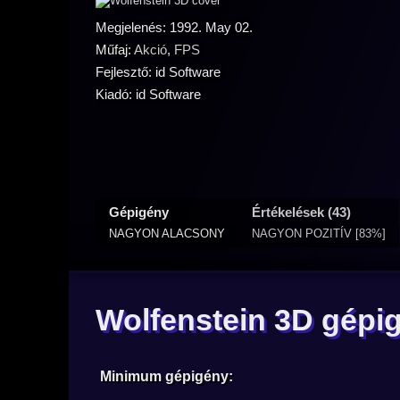
Megjelenés: 1992. May 02.
Műfaj:
Akció
,
FPS
Fejlesztő: id Software
Kiadó: id Software
Gépigény
Értékelések (43)
NAGYON ALACSONY
NAGYON POZITÍV [83%]
Wolfenstein 3D gépi
Minimum gépigény: