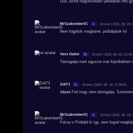
Úúú, ezzel hogyelvoltam (általában infó g
MrSzakember01
6
10 éve | 2015. 09. 20.
Nem fogjátok megbánni, próbáljátok ki!
Vass Gabor
36
10 éve | 2015. 09. 19. 21:45
Támogatja mert egyszer már kipróbáltam és
Zoli73
61
10 éve | 2015. 09. 19. 17:28:52
ritusz:
Tuti hogy nem támogatja. Szerinte
MrSzakember01
6
10 éve | 2015. 09. 19.
FoLey-v Próbáld ki így, nem fogod megbánn