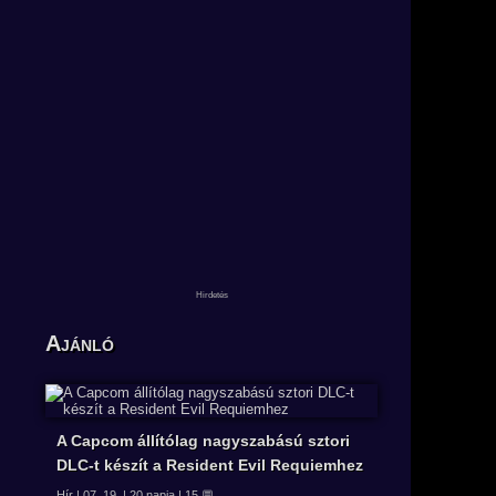
Ajánló
A Capcom állítólag nagyszabású sztori
DLC-t készít a Resident Evil Requiemhez
Hír | 07. 19. | 20 napja | 15 💬