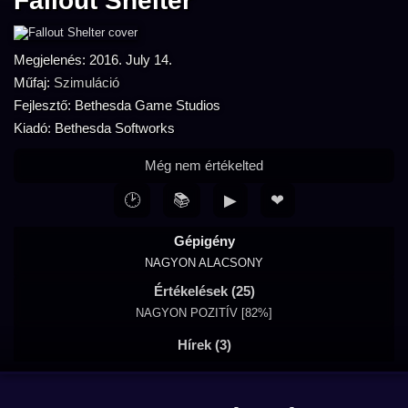
Fallout Shelter
Megjelenés: 2016. July 14.
Műfaj:
Szimuláció
Fejlesztő: Bethesda Game Studios
Kiadó: Bethesda Softworks
Még nem értékelted
🕑
📚
▶
❤
Gépigény
NAGYON ALACSONY
Értékelések (25)
NAGYON POZITÍV [82%]
Hírek (3)