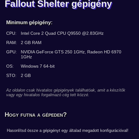
Fallout Shelter gépigény
Minimum gépigény:
CPU:
Intel Core 2 Quad CPU Q9550 @2.83GHz
RAM:
2 GB RAM
GPU:
NVIDIA GeForce GTS 250 1GHz, Radeon HD 6970
1GHz
OS:
Windows 7 64-bit
STO:
2 GB
Az oldalon csak hivatalos gépigények találhatóak, amit a készítők
vagy egy hivatalos forgalmazó cég tett közzé.
Hogy futna a gépeden?
Hasonlítsd össze a gépigényt egy általad megadott konfigurációval!