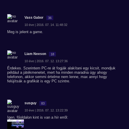
Vass Gabor
36
10 éve | 2016. 07. 14. 11:48:32
Meg is jelent a game.
Liam Neeson
18
10 éve | 2016. 07. 12. 13:27:36
Érdekes. Szerintem PC-re át fogják alakítani egy kicsit, mondjuk
például a játékmenetet, mert ha minden maradna úgy ahogy
telefonon, akkor semmi értelme nem lenne, max annyi hogy
felújítsák a grafikát is egy PC szintre.
susguy
83
10 éve | 2016. 07. 12. 13:22:39
Igen, főoldalon kint is van a hír erről: