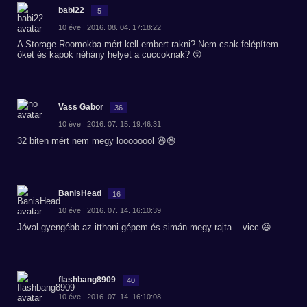
babi22
5
10 éve | 2016. 08. 04. 17:18:22
A Storage Roomokba mért kell embert rakni? Nem csak felépítem
őket és kapok néhány helyet a cuccoknak? 😲
Vass Gabor
36
10 éve | 2016. 07. 15. 19:46:31
32 biten mért nem megy loooooool 😆😆
BanisHead
16
10 éve | 2016. 07. 14. 16:10:39
Jóval gyengébb az itthoni gépem és simán megy rajta... vicc 😃
flashbang8909
40
10 éve | 2016. 07. 14. 16:10:08