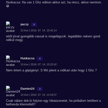
Hunkacsa: Ha van 1 Ghz edition akkor azt, ha nincs, akkor nemtom.
😀
paczy
9
10 éve | 2016. 07. 14. 15:42:14
ettől jóval gyengébb vassal is megelégszik. legalábbis nekem gond
nélkül megy.
Hunkacsa
4
10 éve | 2016. 07. 14. 15:25:42
Nem értem a gépigényt :S Mit jelent a vidikari után hogy 1 Ghz ?
Damien24
3
10 éve | 2016. 07. 14. 14:18:07
Csak nálam dob ki folyton egy hibaüzenetet, ha próbálom letölteni a
bethesda klienséből?