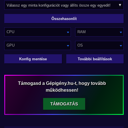
CPU
RAM
GPU
OS
Konfig mentése
További beállítások
Támogasd a Gépigény.hu-t, hogy tovább
működhessen!
TÁMOGATÁS