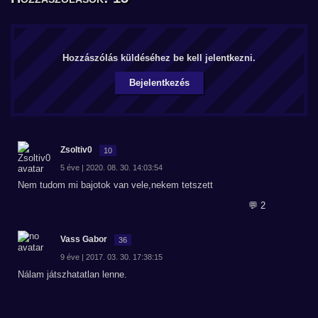
Hozzászólás küldéséhez be kell jelentkezni.
Bejelentkezés
Zsoltiv0
10
5 éve | 2020. 08. 30. 14:03:54
Nem tudom mi bajotok van vele,nekem tetszett
💬 2
Vass Gabor
36
9 éve | 2017. 03. 30. 17:38:15
Nálam játszhatatlan lenne.