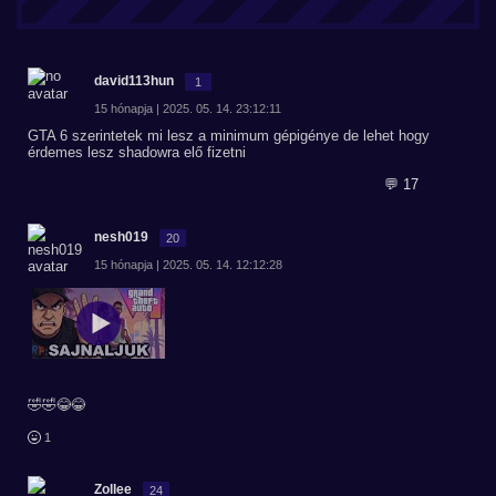
david113hun
1
15 hónapja | 2025. 05. 14. 23:12:11
GTA 6 szerintetek mi lesz a minimum gépigénye de lehet hogy
érdemes lesz shadowra elő fizetni
💬 17
nesh019
20
15 hónapja | 2025. 05. 14. 12:12:28
🤣🤣😂😂
1
Zollee
24