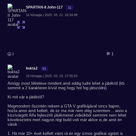
SPARTAN-II John-117
11
16 hónapja | 2025. 03. 21. 18:34:48
💬 1
2
bukta2
81
16 hónapja | 2025. 03. 19. 17:55:43
Amúgy most félretéve mindent amit eddig tudni lehet a játékról (kb
semmit a 2 karakteren kívül meg hogy hol fog játszódni)
Ki mit vár a játéktól?
Megmondom őszintén nekem a GTA V grafikájával sincs bajom,
hozta anno amit kellett, de ez ma már nem elég szerintem... anno a
kiszivárgott Alfa fejlesztői játékmenet videókból semmire nem lehet
következtetni mert nagyon régi build volt már akkor is,de amit én
várok :
1. Ha már 10+ évet kellett várni rá én egy izmos grafikai ugrást is