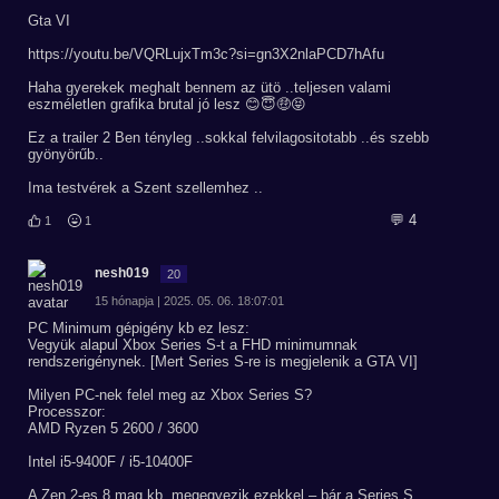
Gta VI
https://youtu.be/VQRLujxTm3c?si=gn3X2nlaPCD7hAfu
Haha gyerekek meghalt bennem az ütö ..teljesen valami
eszméletlen grafika brutal jó lesz 😊😇🤑😝
Ez a trailer 2 Ben tényleg ..sokkal felvilagositotabb ..és szebb
gyönyörűb..
Ima testvérek a Szent szellemhez ..
💬 4
1
1
nesh019
20
15 hónapja | 2025. 05. 06. 18:07:01
PC Minimum gépigény kb ez lesz:
Vegyük alapul Xbox Series S-t a FHD minimumnak
rendszerigénynek. [Mert Series S-re is megjelenik a GTA VI]
Milyen PC-nek felel meg az Xbox Series S?
Processzor:
AMD Ryzen 5 2600 / 3600
Intel i5-9400F / i5-10400F
A Zen 2-es 8 mag kb. megegyezik ezekkel – bár a Series S