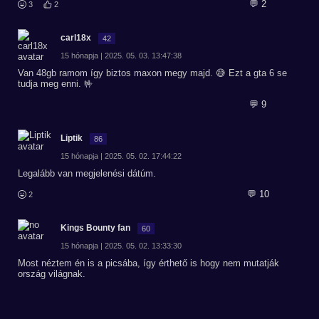
💬 2
3
2
carl18x
42
15 hónapja | 2025. 05. 03. 13:47:38
Van 48gb ramom így biztos maxon megy majd. 😅 Ezt a gta 6 se
tudja meg enni. 🤟
💬 9
Liptik
86
15 hónapja | 2025. 05. 02. 17:44:22
Legalább van megjelenési dátúm.
💬 10
2
Kings Bounty fan
60
15 hónapja | 2025. 05. 02. 13:33:30
Most néztem én is a picsába, így érthető is hogy nem mutatják
ország világnak.