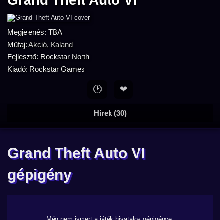
Grand Theft Auto VI
Megjelenés: TBA
Műfaj:
Akció
,
Kaland
Fejlesztő: Rockstar North
Kiadó: Rockstar Games
🕑
❤
Hírek (30)
Grand Theft Auto VI
gépigény
Még nem ismert a játék hivatalos gépigénye.