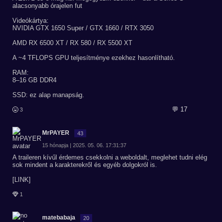
alacsonyabb órajelen fut
Videókártya:
NVIDIA GTX 1650 Super / GTX 1660 / RTX 3050
AMD RX 6500 XT / RX 580 / RX 5500 XT
A ~4 TFLOPS GPU teljesítménye ezekhez hasonlítható.
RAM:
8–16 GB DDR4
SSD: ez alap manapság.
💬 17
3
MrPAYER
43
15 hónapja | 2025. 05. 06. 17:31:37
A traileren kívűl érdemes csekkolni a weboldalt, meglehet tudni elég
sok mindent a karakterekről és egyéb dolgokról is.
[LINK]
1
matebabaja
20