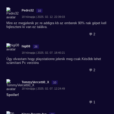
Pedro32
10
18 hónapja | 2025. 02. 12. 22:39:03
Mire ez megjelenik pc re addigra kb az emberek 90% nak gépet kell
fejleszteni ki van ez találva.
💬 2
higi08
26
18 hónapja | 2025. 02. 07. 18:40:21
Úgy olvastam hogy playstationre jelenik meg csak.Később lehet
számítani Pc verzióra
💬 2
TommyVercetti0_X
10
18 hónapja | 2025. 02. 07. 12:24:49
Spoiler!
💬 1