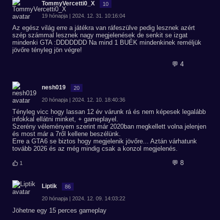
TommyVercetti0_X
10
19 hónapja | 2024. 12. 31. 10:16:04
Az egész világ erre a játékra van ráfeszülve pedig lesznek azért
szép számmal lesznek nagy megjelenések de senkit se izgat
mindenki GTA :DDDDDDD Na mind 1 BUÉK mindenkinek reméljük
jövőre tényleg jön végre!
💬 4
nesh019
20
20 hónapja | 2024. 12. 10. 18:40:36
Tényleg vicc hogy lassan 12 év várunk rá és nem képesek legalább
infokkal ellátni minket, + gameplayel.
Szerény véleményem szerint már 2020ban megkellett volna jelenjen
és most már a 7ről kellene beszélünk.
Erre a GTA6 se biztos hogy megjelenik jövőre... Aztán várhatunk
tovább 2026 és az még mindig csak a konzol megjelenés.
💬 8
1
Liptik
86
20 hónapja | 2024. 12. 09. 14:03:22
Jöhetne egy 15 perces gameplay