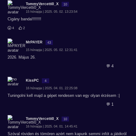
TommyVercetti0_X
10
15 hónapja | 2025. 05. 02. 13:23:54
Cigány banda!!!!!!!!
4
2
MrPAYER
43
15 hónapja | 2025. 05. 02. 12:31:41
2026. Május 26.
💬 4
KissPC
4
16 hónapja | 2025. 04. 01. 22:25:08
Tuningolni kell majd a gépet rendesen van egy olyan érzésem :|
💬 1
TommyVercetti0_X
10
16 hónapja | 2025. 04. 01. 14:45:41
Szóval röviden és tömören azért nem kapunk semmi infót a játékról