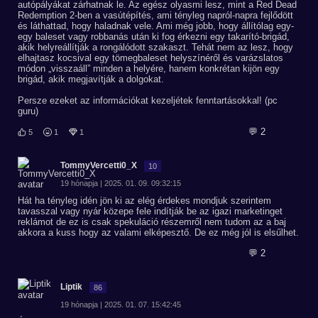
autópályákat zárhatnak le. Az egész olyasmi lesz, mint a Red Dead
Redemption 2-ben a vasútépítés, ami tényleg napról-napra fejlődött
és láthattad, hogy haladnak vele. Ami még jobb, hogy állítólag egy-
egy baleset vagy robbanás után ki fog érkezni egy takarító-brigád,
akik helyreállítják a rongálódott szakaszt. Tehát nem az lesz, hogy
elhajtasz kocsival egy tömegbaleset helyszínéről és varázslatos
módon „visszaáll” minden a helyére, hanem konkrétan kijön egy
brigád, akik megjavítják a dolgokat.
Persze ezeket az információkat kezeljétek fenntartásokkal! (pc
guru)
💬 2
5
1
1
TommyVercetti0_X
10
19 hónapja | 2025. 01. 09. 09:32:15
Hát ha tényleg idén jön ki az elég érdekes mondjuk szerintem
tavasszal vagy nyár közepe fele indítják be az igazi marketinget
reklámot de ez is csak spekuláció részemről nem tudom az a baj
akkora a kuss hogy az valami elképesztő. De ez még jól is elsűlhet.
💬 2
Liptik
86
19 hónapja | 2025. 01. 07. 15:42:45