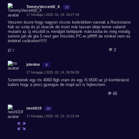
TommyVercetti0_X
10
17 hónapja | 2025. 02. 24. 19:27:49
Veszem észre hogy nagyon vicces kedvükben vannak a Rockstaros
fiúk ez szép és jó skacok de most már lassan ideje lenne valamit
mutatni az új részből is mindjárt belépünk márciusba és még mindig
semmi jah de gta 5 next gen frissítés PC-re pffffff de minket nem ez
érdekel csókolom!!!!!!
💬 2
1
jolvokw
8
17 hónapja | 2025. 02. 24. 09:56:09
Szerintetek egy rtx 4060 8gb vram és egy i5 6500 az jó kombináció
tudom hogy a proci gyengus de majd azt is fejlesztem.
💬 65
nesh019
20
17 hónapja | 2025. 02. 23. 15:22:44