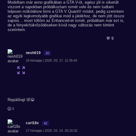
Modoltam már anno grafikában a GTA V-öt, egész jól is sikerült
viszont a napokban próbálkoztam ismét vele és nem tudtam
teljesen működésre bírni a GTA V QuantV módot, pedig szerintem
az egyik legkomolyabb grafikai mód a játékhoz, de nem jött össze
sajnos... most töltöm az Enhanced-et ismét, próbáltam már ezt is,
de a fények/tükrőződéseken kívül nagy változás nem történt
szerintem.
💬 9
nesh019
20
16 hónapja | 2025. 03. 17. 11:35:44
Repülőrajt 🤣😂
3
carl18x
42
17 hónapja | 2025. 03. 14. 20:16:32