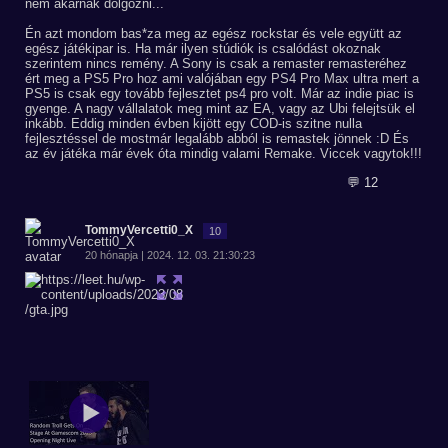
nem akarnak dolgozni...
Én azt mondom bas*za meg az egész rockstar és vele együtt az
egész játékipar is. Ha már ilyen stúdiók is csalódást okoznak
szerintem nincs remény. A Sony is csak a remaster remasteréhez
ért meg a PS5 Pro hoz ami valójában egy PS4 Pro Max ultra mert a
PS5 is csak egy tovább fejlesztet ps4 pro volt. Már az indie piac is
gyenge. A nagy vállalatok meg mint az EA, vagy az Ubi felejtsük el
inkább. Eddig minden évben kijött egy COD-is szitne nulla
fejlesztéssel de mostmár legalább abból is remastek jönnek :D És
az év játéka már évek óta mindig valami Remake. Viccek vagytok!!!
💬 12
TommyVercetti0_X
10
20 hónapja | 2024. 12. 03. 21:30:23