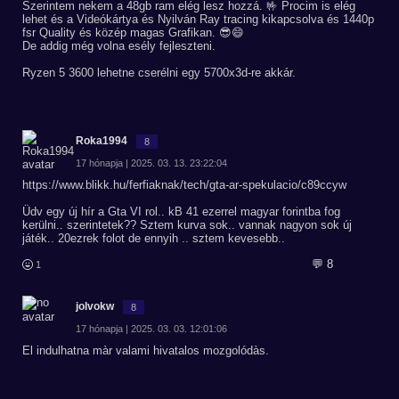
Szerintem nekem a 48gb ram elég lesz hozzá. 🤟 Procim is elég
lehet és a Videókártya és Nyilván Ray tracing kikapcsolva és 1440p
fsr Quality és közép magas Grafikan. 😎😄
De addig még volna esély fejleszteni.
Ryzen 5 3600 lehetne cserélni egy 5700x3d-re akkár.
Roka1994
8
17 hónapja | 2025. 03. 13. 23:22:04
https://www.blikk.hu/ferfiaknak/tech/gta-ar-spekulacio/c89ccyw
Üdv egy új hír a Gta VI rol.. kB 41 ezerrel magyar forintba fog
kerülni.. szerintetek?? Sztem kurva sok.. vannak nagyon sok új
játék.. 20ezrek folot de ennyih .. sztem kevesebb..
💬 8
1
jolvokw
8
17 hónapja | 2025. 03. 03. 12:01:06
El indulhatna màr valami hivatalos mozgolódàs.