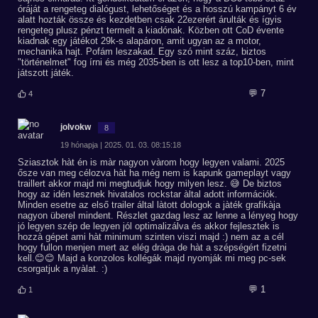
óráját a rengeteg dialógust, lehetőséget és a hosszú kampányt 6 év
alatt hozták össze és kezdetben csak 22ezerért árulták és ígyis
rengeteg plusz pénzt termelt a kiadónak. Közben ott CoD évente
kiadnak egy játékot 29k-s alapáron, amit ugyan az a motor,
mechanika hajt. Pofám leszakad. Egy szó mint száz, biztos
"történelmet" fog írni és még 2035-ben is ott lesz a top10-ben, mint
játszott játék.
💬 7
4
jolvokw
8
19 hónapja | 2025. 01. 03. 08:15:18
Sziasztok hàt én is màr nagyon vàrom hogy legyen valami. 2025
ősze van meg célozva hàt ha még nem is kapunk gameplayt vagy
traillert akkor majd mi megtudjuk hogy milyen lesz. 😅 De biztos
hogy az idén lesznek hivatalos rockstar àltal adott információk.
Minden esetre az első trailer által làtott dologok a jàték grafikàja
nagyon überel mindent. Részlet gazdag lesz az lenne a lényeg hogy
jó legyen szép de legyen jól optimalizálva és akkor fejlesztek is
hozzà gépet ami hàt minimum szinten viszi majd :) nem az a cél
hogy fullon menjen mert az elég dràga de hàt a szépségért fizetni
kell.😊😊 Majd a konzolos kollégák majd nyomják mi meg pc-sek
csorgatjuk a nyàlat. :)
💬 1
1