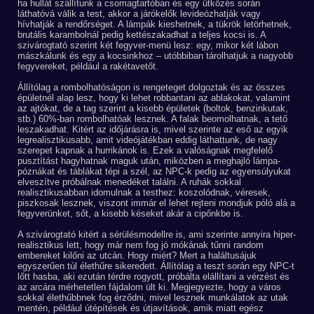
ha hullát szállítunk a csomagtartóban és egy ütközés során
láthatóvá válik a test, akkor a járókelők levideózhatják vagy
hívhatják a rendőrséget. A lámpák kieshetnek, a tükrök letörhetnek,
brutális karambolnál pedig kettészakadhat a teljes kocsi is. A
szivárogtató szerint két fegyver-menü lesz: egy, mikor két lábon
mászkálunk és egy a kocsinkhoz – utóbbiban tárolhatjuk a nagyobb
fegyvereket, például a rakétavetőt.
Állítólag a rombolhatóságon is rengeteget dolgoztak és az összes
épületnél alap lesz, hogy ki lehet robbantani az ablakokat, valamint
az ajtókat, de a tag szerint a kisebb épületek (boltok, benzinkutak,
stb.) 60%-ban rombolhatóak lesznek. A falak beomolhatnak, a tető
leszakadhat. Kitért az időjárásra is, mivel szerinte az eső az egyik
legrealisztikusabb, amit videójátékban eddig láthattunk, de nagy
szerepet kapnak a hurrikánok is. Ezek a valóságnak megfelelő
pusztítást hagyhatnak maguk után, miközben a meghajló lámpa-
póznákat és táblákat tépi a szél, az NPC-k pedig az egyensúlyukat
elveszítve próbálnak menedéket találni. A ruhák sokkal
realisztikusabban idomulnak a testhez: koszolódnak, véresek,
piszkosak lesznek, viszont immár el lehet rejteni mondjuk póló alá a
fegyverünket, sőt, a kisebb késeket akár a cipőnkbe is.
A szivárogtató kitért a sérülésmodellre is, ami szerinte annyira hiper-
realisztikus lett, hogy már nem fog jó mókának tűnni random
embereket kilőni az utcán. Hogy miért? Mert a haláltusájuk
egyszerűen túl élethűre sikeredett. Állítólag a teszt során egy NPC-t
lőtt hasba, aki ezután térdre rogyott, próbálta elállítani a vérzést és
az arcára mérhetetlen fájdalom ült ki. Megjegyezte, hogy a város
sokkal élethűbbnek fog érződni, mivel lesznek munkálatok az utak
mentén, például útépítések és útjavítások, amik miatt egész