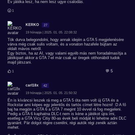
Év játéka lesz, ha nem lesz ugye csalodás.
1
KERKO
27
19 hónapja | 2025. 01. 05. 22:08:32
Tök durva belegondolni, hogy annak idején a GTA 5 megjelenésére
várva még csak sulis voltam, és a vonaton hazafele bújtam az
oldalt mávos netről.
Egy biztos, ha az AI, vagy valami egyéb más nem forradalmasítja a
játékipart akkor a GTA 7-el már csak az öregek otthonából tudok
majd játszani.
💬 5
1
carl18x
42
19 hónapja | 2025. 01. 05. 21:50:32
Én is kíváncsi leszek rá meg a GTA 5 óta nem volt új GTA és a
Rockstar ami képes egy jelentős és tartós címet létre hozni! :D A fő
baj ha megjön a GTA 6 a GTA 7 megint 10 évvel rá fog megjeleni.
Pedig a GTA 6 kaphatna DLC-t nem is kéne a játékot újra írni,
esetleg a GTA Vicy Citiy 80-as évek beli módját ki lehetne adni DLC
gyanánt. Pár dolgot régire cserélni, régi autók régi zenék aztán
mehet.