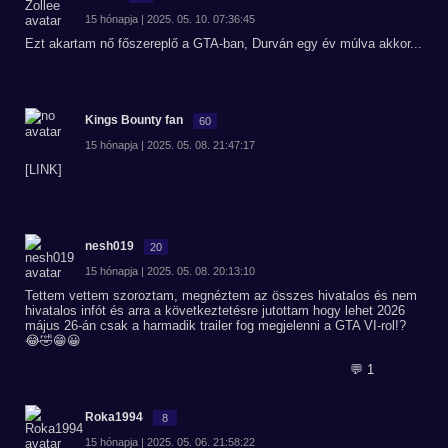
15 hónapja | 2025. 05. 10. 07:36:45
Ezt akartam nő főszereplő a GTA-ban, Durván egy év múlva akkor...
Kings Bounty fan
60
15 hónapja | 2025. 05. 08. 21:47:17
[LINK]
nesh019
20
15 hónapja | 2025. 05. 08. 20:13:10
Tettem vettem szoroztam, megnéztem az összes hivatalos és nem
hivatalos infót és arra a következtetésre jutottam hogy lehet 2026
május 26-án csak a harmadik trailer fog megjelenni a GTA VI-rol!?
😂🤣😁😀
💬 1
Roka1994
8
15 hónapja | 2025. 05. 06. 21:58:22