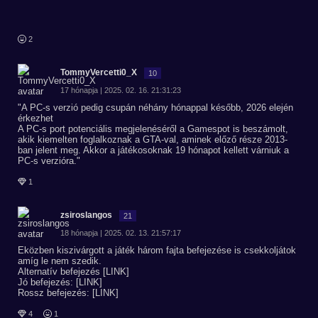
2
TommyVercetti0_X
10
17 hónapja | 2025. 02. 16. 21:31:23
"A PC-s verzió pedig csupán néhány hónappal később, 2026 elején
érkezhet
A PC-s port potenciális megjelenéséről a Gamespot is beszámolt,
akik kiemelten foglalkoznak a GTA-val, aminek előző része 2013-
ban jelent meg. Akkor a játékosoknak 19 hónapot kellett várniuk a
PC-s verzióra."
1
zsiroslangos
21
18 hónapja | 2025. 02. 13. 21:57:17
Eközben kiszivárgott a játék három fajta befejezése is csekkoljátok
amíg le nem szedik.
Alternatív befejezés [LINK]
Jó befejezés: [LINK]
Rossz befejezés: [LINK]
4
1