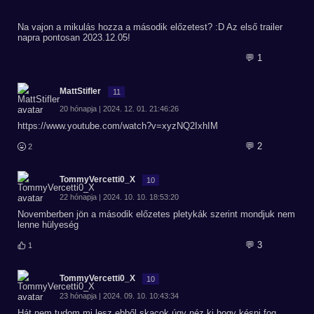
Na vajon a mikulás hozza a második előzetest? :D Az első trailer
napra pontosan 2023.12.05!
💬 1
MattStifler
11
20 hónapja | 2024. 12. 01. 21:46:26
https://www.youtube.com/watch?v=xyzNQ2IxhIM
💬 2
2
TommyVercetti0_X
10
22 hónapja | 2024. 10. 10. 18:53:20
Novemberben jön a második előzetes pletykák szerint mondjuk nem
lenne hülyeség
💬 3
1
TommyVercetti0_X
10
23 hónapja | 2024. 09. 10. 10:43:34
Hát nem tudom mi lesz ebből skacok úgy néz ki hogy késni fog