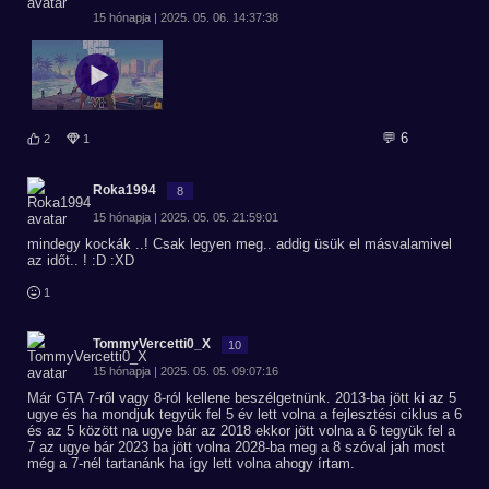
15 hónapja | 2025. 05. 06. 14:37:38
💬 6
2
1
Roka1994
8
15 hónapja | 2025. 05. 05. 21:59:01
mindegy kockák ..! Csak legyen meg.. addig üsük el másvalamivel
az időt.. ! :D :XD
1
TommyVercetti0_X
10
15 hónapja | 2025. 05. 05. 09:07:16
Már GTA 7-ről vagy 8-ról kellene beszélgetnünk. 2013-ba jött ki az 5
ugye és ha mondjuk tegyük fel 5 év lett volna a fejlesztési ciklus a 6
és az 5 között na ugye bár az 2018 ekkor jött volna a 6 tegyük fel a
7 az ugye bár 2023 ba jött volna 2028-ba meg a 8 szóval jah most
még a 7-nél tartanánk ha így lett volna ahogy írtam.