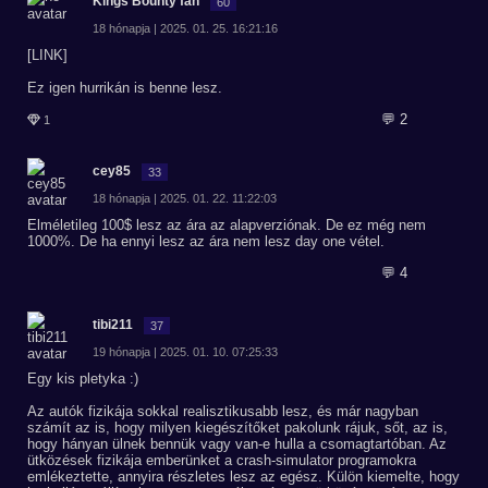
Kings Bounty fan
60
18 hónapja | 2025. 01. 25. 16:21:16
[LINK]
Ez igen hurrikán is benne lesz.
💬 2
1
cey85
33
18 hónapja | 2025. 01. 22. 11:22:03
Elméletileg 100$ lesz az ára az alapverziónak. De ez még nem
1000%. De ha ennyi lesz az ára nem lesz day one vétel.
💬 4
tibi211
37
19 hónapja | 2025. 01. 10. 07:25:33
Egy kis pletyka :)
Az autók fizikája sokkal realisztikusabb lesz, és már nagyban
számít az is, hogy milyen kiegészítőket pakolunk rájuk, sőt, az is,
hogy hányan ülnek bennük vagy van-e hulla a csomagtartóban. Az
ütközések fizikája emberünket a crash-simulator programokra
emlékeztette, annyira részletes lesz az egész. Külön kiemelte, hogy