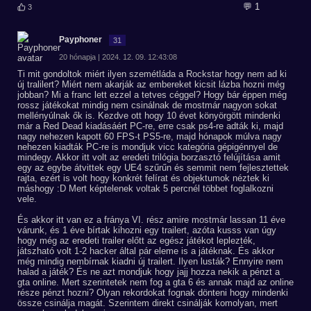
💬 1
3
Payphoner
31
20 hónapja | 2024. 12. 09. 12:43:08
Ti mit gondoltok miért ilyen szemétláda a Rockstar hogy nem ad ki
új tralilert? Miért nem akarják az embereket kicsit lázba hozni még
jobban? Mi a franc lett ezzel a tetves céggel? Hogy bár éppen még
rossz játékokat mindig nem csinálnak de mostmár nagyon sokat
mellényúlnak ők is. Kezdve ott hogy 10 évet könyörgött mindenki
már a Red Dead kiadásáért PC-re, erre csak ps4-re adták ki, majd
nagy nehezen kapott 60 FPS-t PS5-re, majd hónapok múlva nagy
nehezen kiadták PC-re is mondjuk vicc kategória gépigénnyel de
mindegy. Akkor itt volt az eredeti trilógia borzasztó felújítása amit
egy az egybe átvittek egy UE4 szűrűn és semmit nem fejlesztettek
rajta, ezért is volt hogy konkrét felírat és objektumok néztek ki
máshogy :D Mert képtelenek voltak 5 percnél többet foglalkozni
vele.
És akkor itt van ez a fránya VI. rész amire mostmár lassan 11 éve
várunk, és 1 éve bírtak kihozni egy trailert, azóta kusss van úgy
hogy még az eredeti trailer előtt az egész játékot leplezték,
játszható volt 1-2 hacker által pár eleme is a játéknak. És akkor
még mindig nembírnak kiadni új trailert. Ilyen lusták? Ennyire nem
halad a játék? És ne azt mondjuk hogy jajj hozza nekik a pénzt a
gta online. Mert szerintetek nem fog a gta 6 és annak majd az online
része pénzt hozni? Olyan rekordokat fognak dönteni hogy mindenki
össze csinálja magát. Szerintem direkt csinálják komolyan, mert