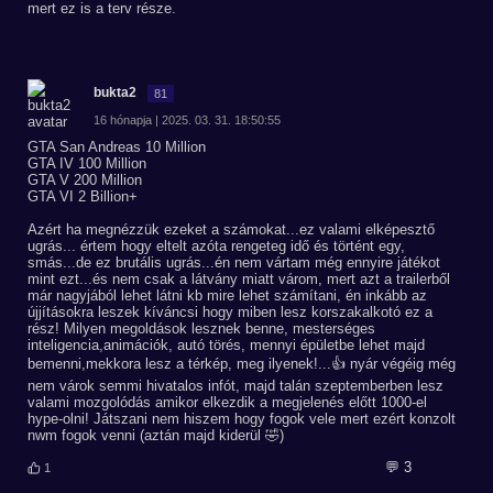
mert ez is a terv része.
bukta2
81
16 hónapja | 2025. 03. 31. 18:50:55
GTA San Andreas 10 Million
GTA IV 100 Million
GTA V 200 Million
GTA VI 2 Billion+
Azért ha megnézzük ezeket a számokat...ez valami elképesztő
ugrás... értem hogy eltelt azóta rengeteg idő és történt egy,
smás...de ez brutális ugrás...én nem vártam még ennyire játékot
mint ezt...és nem csak a látvány miatt várom, mert azt a trailerből
már nagyjából lehet látni kb mire lehet számítani, én inkább az
újjításokra leszek kíváncsi hogy miben lesz korszakalkotó ez a
rész! Milyen megoldások lesznek benne, mesterséges
inteligencia,animációk, autó törés, mennyi épületbe lehet majd
bemenni,mekkora lesz a térkép, meg ilyenek!...👍 nyár végéig még
nem várok semmi hivatalos infót, majd talán szeptemberben lesz
valami mozgolódás amikor elkezdik a megjelenés előtt 1000-el
hype-olni! Játszani nem hiszem hogy fogok vele mert ezért konzolt
nwm fogok venni (aztán majd kiderül 🤣)
💬 3
1