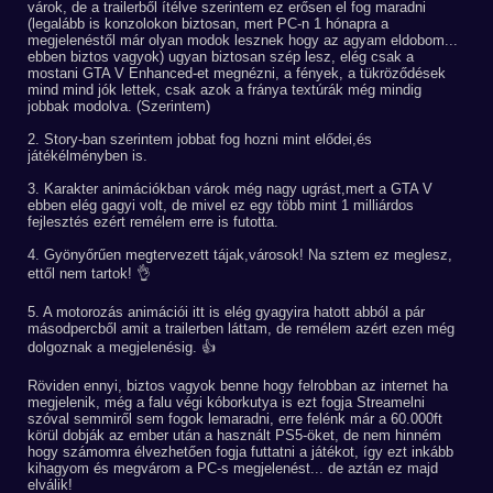
várok, de a trailerből ítélve szerintem ez erősen el fog maradni
(legalább is konzolokon biztosan, mert PC-n 1 hónapra a
megjelenéstől már olyan modok lesznek hogy az agyam eldobom...
ebben biztos vagyok) ugyan biztosan szép lesz, elég csak a
mostani GTA V Enhanced-et megnézni, a fények, a tükröződések
mind mind jók lettek, csak azok a fránya textúrák még mindig
jobbak modolva. (Szerintem)
2. Story-ban szerintem jobbat fog hozni mint elődei,és
játékélményben is.
3. Karakter animációkban várok még nagy ugrást,mert a GTA V
ebben elég gagyi volt, de mivel ez egy több mint 1 milliárdos
fejlesztés ezért remélem erre is futotta.
4. Gyönyőrűen megtervezett tájak,városok! Na sztem ez meglesz,
ettől nem tartok! 👌
5. A motorozás animációi itt is elég gyagyira hatott abból a pár
másodpercből amit a trailerben láttam, de remélem azért ezen még
dolgoznak a megjelenésig. 👍
Röviden ennyi, biztos vagyok benne hogy felrobban az internet ha
megjelenik, még a falu végi kóborkutya is ezt fogja Streamelni
szóval semmiről sem fogok lemaradni, erre felénk már a 60.000ft
körül dobják az ember után a használt PS5-öket, de nem hinném
hogy számomra élvezhetően fogja futtatni a játékot, így ezt inkább
kihagyom és megvárom a PC-s megjelenést... de aztán ez majd
elválik!