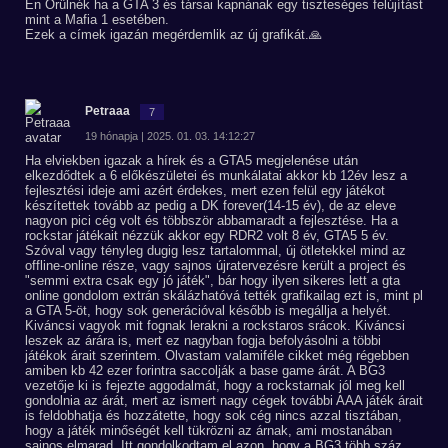
Én Örülnék ha a GTA 3 és társai kapnának egy tiszteséges felújítást
mint a Mafia 1 esetében.
Ezek a címek igazán megérdemlik az új grafikát.🙏
Petraaa
7
19 hónapja | 2025. 01. 03. 14:12:27
Ha elviekben igazak a hírek és a GTA5 megjelenése után
elkezdődtek a 6 előkészületei és munkálatai akkor kb 12év lesz a
fejlesztési ideje ami azért érdekes, mert ezen felül egy játékot
készítettek tovább az pedig a DK forever(14-15 év), de az eleve
nagyon pici cég volt és többször abbamaradt a fejlesztése. Ha a
rockstar játékait nézzük akkor egy RDR2 volt 8 év, GTA5 5 év.
Szóval vagy tényleg dugig lesz tartalommal, új ötletekkel mind az
offline-online része, vagy sajnos újratervezésre került a project és
"semmi extra csak egy jó játék", bár hogy ilyen sikeres lett a gta
online gondolom extrán skálázhatóvá tették grafikailag ezt is, mint pl
a GTA 5-öt, hogy sok generációval később is megállja a helyét.
Kiváncsi vagyok mit fognak lerakni a rockstaros srácok. Kiváncsi
leszek az árára is, mert ez nagyban fogja befolyásolni a többi
játékok árait szerintem. Olvastam valamiféle cikket még régebben
amiben kb 42 ezer forintra saccolják a base game árát. A BG3
vezetője ki is fejezte aggodalmát, hogy a rockstarnak jól meg kell
gondolnia az árát, mert az ismert nagy cégek további AAA játék árait
is feldobhatja és hozzátette, hogy sok cég nincs azzal tisztában,
hogy a játék minőségét kell tükrözni az árnak, ami mostanában
sajnos elmarad. Itt gondolkodtam el azon, hogy a BG3 több száz