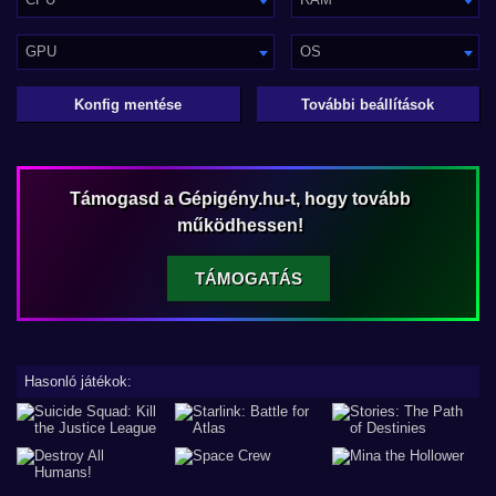
GPU
OS
Konfig mentése
További beállítások
Támogasd a Gépigény.hu-t, hogy tovább
működhessen!
TÁMOGATÁS
Hasonló játékok: