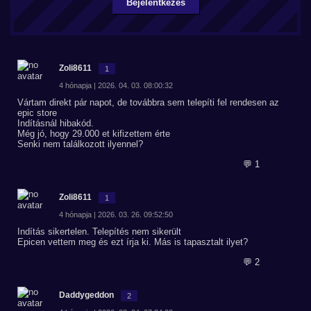
Bejelentkezés
Zoli8611
1
4 hónapja | 2026. 04. 03. 08:00:32
Vártam direkt pár napot, de továbbra sem telepíti fel rendesen az
epic store
Indításnál hibakód.
Még jó, hogy 29.000 et kifizettem érte
Senki nem találkozott ilyennel?
💬 1
Zoli8611
1
4 hónapja | 2026. 03. 26. 09:52:50
Indítás sikertelen. Telepítés nem sikerült
Epicen vettem meg és ezt írja ki. Más is tapasztalt ilyet?
💬 2
Daddygeddon
2