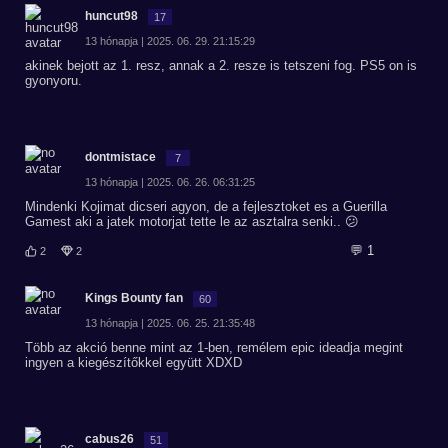
huncut98
17
13 hónapja | 2025. 06. 29. 21:15:29
akinek bejott az 1. resz, annak a 2. resze is tetszeni fog. PS5 on is
gyonyoru.
dontmistace
7
13 hónapja | 2025. 06. 26. 06:31:25
Mindenki Kojimat dicseri agyon, de a fejlesztoket es a Guerilla
Gamest aki a jatek motorjat tette le az asztalra senki.. 😕
💬 1
2
2
Kings Bounty fan
60
13 hónapja | 2025. 06. 25. 21:35:48
Több az akció benne mint az 1-ben, remélem epic ideadja megint
ingyen a kiegészítőkkel együtt XDXD
cabus26
51