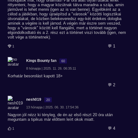
mondjátok már, hogy unalmas! Pár óra alatt olyan utakat lehet
rittyenteni, hogy a magyar közútnak tátva maradna a szája, amin
járművel is lehet menni (igen az is van benne). Egyébként az a
célod a játékban, hogy újraépítsd a "városok" közötti logisztikai
útvonalakat, de közben belekeveredsz egy-két érdekes dologba
aminek a végére is kell járnod. A végén már észre sem veszed,
hogy a "városok" között kell flangálni, mert a történet nagyon
elgondolkodtató és a 2. rész ezt a történet viszi tovább (igen, nem
volt vége a történetnek).
💬 1
1
Kings Bounty fan
60
8 hónapja | 2025. 11. 26. 06:35:11
Korhatár besorolást kapott 18+
💬 2
nesh019
20
13 hónapja | 2025. 06. 30. 17:54:36
Nagyon jól nézz ki tényleg, de én az első részt 20 óra után
meguntam a tipikus már előttem leírt okok miatt.
💬 4
1