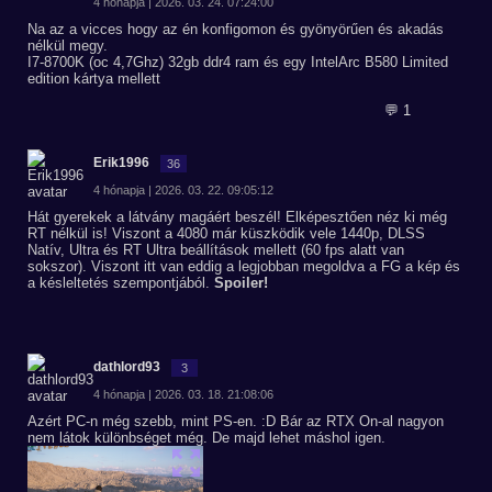
4 hónapja | 2026. 03. 24. 07:24:00
Na az a vicces hogy az én konfigomon és gyönyörűen és akadás
nélkül megy.
I7-8700K (oc 4,7Ghz) 32gb ddr4 ram és egy IntelArc B580 Limited
edition kártya mellett
💬 1
Erik1996
36
4 hónapja | 2026. 03. 22. 09:05:12
Hát gyerekek a látvány magáért beszél! Elképesztően néz ki még
RT nélkül is! Viszont a 4080 már küszködik vele 1440p, DLSS
Natív, Ultra és RT Ultra beállítások mellett (60 fps alatt van
sokszor). Viszont itt van eddig a legjobban megoldva a FG a kép és
a késleltetés szempontjából.
Spoiler!
dathlord93
3
4 hónapja | 2026. 03. 18. 21:08:06
Azért PC-n még szebb, mint PS-en. :D Bár az RTX On-al nagyon
nem látok különbséget még. De majd lehet máshol igen.