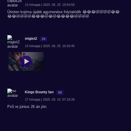
13 hónapja | 2025. 06. 25. 19:54:59
Úristen kojima újabb agymenése folytatódik 😂😂😂🤣🤣🤣🤣😂😂
😂😂🤣🤣🤣🤣😂😂😂🤣😂🤣😂😂😂😂🤣🤣🤣🤣
migist2
24
13 hónapja | 2025. 06. 25. 16:20:45
Kings Bounty fan
60
17 hónapja | 2025. 03. 10. 07:18:28
Ps5 re június 26 án jön.