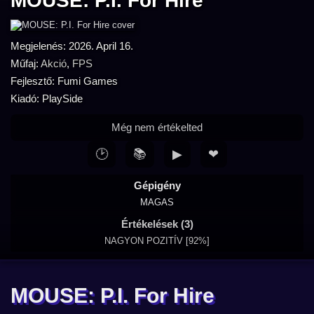
MOUSE: P.I. For Hire
Megjelenés: 2026. April 16.
Műfaj:
Akció
,
FPS
Fejlesztő: Fumi Games
Kiadó: PlaySide
Még nem értékelted
🕑
📚
▶
❤
Gépigény
MAGAS
Értékelések (3)
NAGYON POZITÍV [92%]
MOUSE: P.I. For Hire