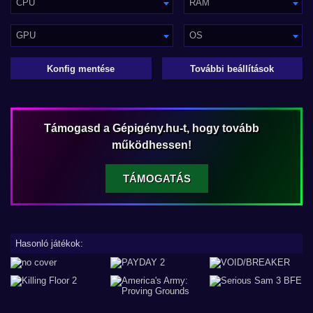
CPU
RAM
GPU
OS
Konfig mentése
További beállítások
Támogasd a Gépigény.hu-t, hogy tovább
működhessen!
TÁMOGATÁS
Hasonló játékok: