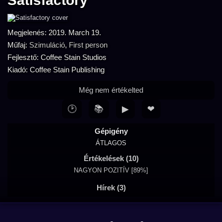
Satisfactory
Megjelenés: 2019. March 19.
Műfaj:
Szimuláció
,
First person
Fejlesztő: Coffee Stain Studios
Kiadó: Coffee Stain Publishing
Még nem értékelted
🕑
📚
▶
❤
Gépigény
ÁTLAGOS
Értékelések (10)
NAGYON POZITÍV [89%]
Hírek (3)