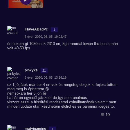
IHaveABadPc
1
6 éve | 2020. 08. 05. 19:02:47
én nekem gt 1030on i5-2310-en, 8gb rammal lowon fhd-ben simán
volt 40-50 fps
pinkyke
21
6 éve | 2020. 06. 05. 13:16:19
ez 1 jó játék már tier 4 en vok és rengeteg dolgok ki fejlesztettem
meg meg is építettem 😜
nemsokára tier 5 jön 😀
ha bár én egyedül játszom de,így sem unalmas.
viszont ezzel a frissitási rendszerrel csinálhatnának valamit mert
minden update után kezdhetem elölről és ez baromira idegesítő.
💬 19
matyigaming
1