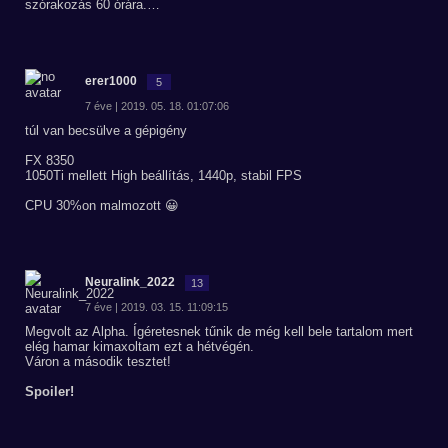
szórakozás 60 órára.…
erer1000
5
7 éve | 2019. 05. 18. 01:07:06
túl van becsülve a gépigény
FX 8350
1050Ti mellett High beállítás, 1440p, stabil FPS
CPU 30%on malmozott 😀
Neuralink_2022
13
7 éve | 2019. 03. 15. 11:09:15
Megvolt az Alpha. Ígéretesnek tűnik de még kell bele tartalom mert
elég hamar kimaxoltam ezt a hétvégén.
Váron a második tesztet!
Spoiler!