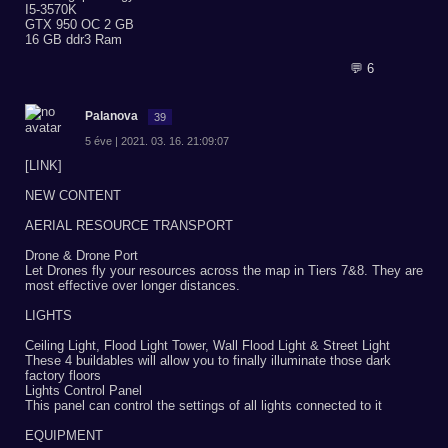
I5-3570K
GTX 950 OC 2 GB
16 GB ddr3 Ram
💬 6
Palanova
39
5 éve | 2021. 03. 16. 21:09:07
[LINK]
NEW CONTENT
AERIAL RESOURCE TRANSPORT
Drone & Drone Port
Let Drones fly your resources across the map in Tiers 7&8. They are
most effective over longer distances.
LIGHTS
Ceiling Light, Flood Light Tower, Wall Flood Light & Street Light
These 4 buildables will allow you to finally illuminate those dark
factory floors
Lights Control Panel
This panel can control the settings of all lights connected to it
EQUIPMENT