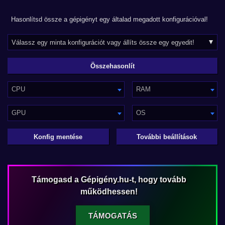
Hasonlítsd össze a gépigényt egy általad megadott konfigurációval!
CPU
RAM
GPU
OS
Konfig mentése
További beállítások
Támogasd a Gépigény.hu-t, hogy tovább
működhessen!
TÁMOGATÁS