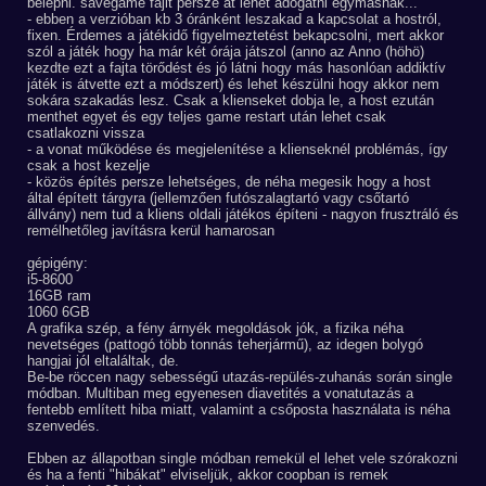
belépni. savegame fájlt persze át lehet adogatni egymásnak...
- ebben a verzióban kb 3 óránként leszakad a kapcsolat a hostról,
fixen. Érdemes a játékidő figyelmeztetést bekapcsolni, mert akkor
szól a játék hogy ha már két órája játszol (anno az Anno (höhö)
kezdte ezt a fajta törődést és jó látni hogy más hasonlóan addiktív
játék is átvette ezt a módszert) és lehet készülni hogy akkor nem
sokára szakadás lesz. Csak a klienseket dobja le, a host ezután
menthet egyet és egy teljes game restart után lehet csak
csatlakozni vissza
- a vonat működése és megjelenítése a klienseknél problémás, így
csak a host kezelje
- közös építés persze lehetséges, de néha megesik hogy a host
által épített tárgyra (jellemzően futószalagtartó vagy csőtartó
állvány) nem tud a kliens oldali játékos építeni - nagyon frusztráló és
remélhetőleg javításra kerül hamarosan
gépigény:
i5-8600
16GB ram
1060 6GB
A grafika szép, a fény árnyék megoldások jók, a fizika néha
nevetséges (pattogó több tonnás teherjármű), az idegen bolygó
hangjai jól eltaláltak, de.
Be-be röccen nagy sebességű utazás-repülés-zuhanás során single
módban. Multiban meg egyenesen diavetités a vonatutazás a
fentebb említett hiba miatt, valamint a csőposta használata is néha
szenvedés.
Ebben az állapotban single módban remekül el lehet vele szórakozni
és ha a fenti "hibákat" elviseljük, akkor coopban is remek