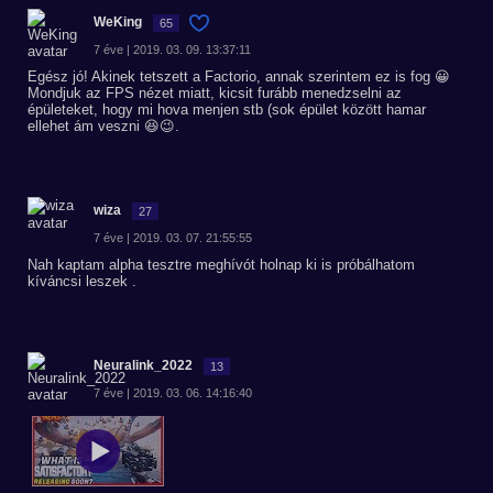
WeKing
65
7 éve | 2019. 03. 09. 13:37:11
Egész jó! Akinek tetszett a Factorio, annak szerintem ez is fog 😀
Mondjuk az FPS nézet miatt, kicsit furább menedzselni az
épületeket, hogy mi hova menjen stb (sok épület között hamar
ellehet ám veszni 😆😉.
wiza
27
7 éve | 2019. 03. 07. 21:55:55
Nah kaptam alpha tesztre meghívót holnap ki is próbálhatom
kíváncsi leszek .
Neuralink_2022
13
7 éve | 2019. 03. 06. 14:16:40