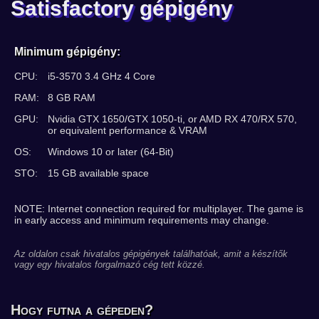
Satisfactory gépigény
Minimum gépigény:
CPU:
i5-3570 3.4 GHz 4 Core
RAM:
8 GB RAM
GPU:
Nvidia GTX 1650/GTX 1050-ti, or AMD RX 470/RX 570,
or equivalent performance & VRAM
OS:
Windows 10 or later (64-Bit)
STO:
15 GB available space
NOTE: Internet connection required for multiplayer. The game is
in early access and minimum requirements may change.
Az oldalon csak hivatalos gépigények találhatóak, amit a készítők
vagy egy hivatalos forgalmazó cég tett közzé.
Hogy futna a gépeden?