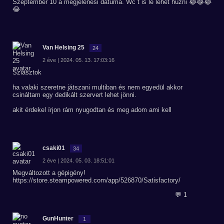
Szeptember 10 a megjelenési dátuma. Wc t is le lehet húzni 😂😂😂
😂
Van Helsing 25
24
2 éve | 2024. 05. 13. 17:03:16
Sziasztok
ha valaki szeretne játszani multiban és nem egyedül akkor
csináltam egy dedikált szervert lehet jönni.
akit érdekel írjon rám nyugodtan és meg adom ami kell
csaki01
34
2 éve | 2024. 05. 03. 18:51:01
Megváltozott a gépigény!
https://store.steampowered.com/app/526870/Satisfactory/
💬 1
GunHunter
1