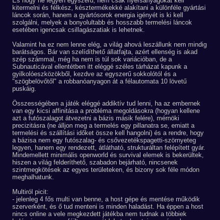
És hogy ne legyen egyszerű, nem csak nyersanyagokat kell
kitermelni és félkész, késztermékekké alakítani a különféle gyártási
láncok során, hanem a gyártósorok energia igényét is ki kell
szolgálni, melyek a bonyolultabb és hosszabb termelési láncok
esetében igencsak csillagászatiak is lehetnek.
Valamint ha ez nem lenne elég, a világ ahová leszállunk nem mindig
barátságos. Bár van szelídíthető állatfajta, azért ellenség is akad
szép számmal, még ha nem is túl sok variációban, de a
Subnauticával ellentétben itt eléggé széles tárházat kapunk a
gyilkolóeszközökből, kezdve az egyszerű sokkolótól és a
"szögbelövőtől" a robbanóanyagon át a félautomata 10 lövetű
puskáig.
Összességében a játék eléggé addiktív tud lenni, ha az embernek
van egy kicsi affinitása a probléma megoldásokra (hogyan kellene
azt a futószalagot átvezetni a bázis másik felére), mérnöki
precizitásra (ne álljon meg a termelés egy pillanatra se, emiatt a
termelési és szállítási időket össze kell hangolni) és a rendre, hogy
a bázisa nem egy futószalag- és csővezetékspagetti-szörnyeteg
legyen, hanem egy rendezett, átlátható, strukturáltan felépített gyár.
Mindemellett minimális openworld és survival elemek is bekerültek,
hiszen a világ felderíthető, szabadon bejárható, nincsenek
szintmegkötések az egyes területeken, és bizony sok féle módon
meghalhatunk.
Multiról picit:
- jelenleg 4 fős multi van benne, a host gépe és mentése működik
szerverként, és ő tud menteni is minden haladást. Ha éppen a host
nincs online a vele megkezdett játékba nem tudnak a többiek