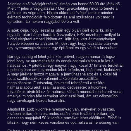
Jelenleg első "végigjátszásra" simán van benne 60-90 óra játékidő.
Miért "" jeles a végigjátszás? Mert gyakorlatilag nincs története a
játéknak és vége sem. Nálam akkor lett "vége" amikor minden
elérhető technológiát feloldottam és ami szükséges volt meg is
építettem. Ez nekem nagyjából 90 óra volt.
A játék célja, hogy leszállás után egy olyan ipart építs ki, akár
egyedül, akár három baráttal összeállva, FPS nézetben, mellyel ki
tudod elégíteni emberi időben az Űrlift által kért árumennyiséget.
Tulajdonképpen ez a sztori. Mindezt úgy, hogy leszállás után van
egy nyersanyagszkenner, egy építőtool és egy véső a kezedben.
Bár egy szintig el lehet jutni kézi erővel, nagyon hamar rá fogsz
jönni hogy az automatizálás és annak optimalizálása a kulcs a
haladáshoz. A játékban egy nagyon nagy, közel 37 km2-es terület áll
rendelkezésre amit szabadon lehet felfedezni, beépíteni, kiaknázni.
A nagy játéktér hozza magával a járműhasználatot és a közel fél
tucat szállítóeszközt valamint a különféle áruszállítási
megoldásokat. Futószalag, önvezető teherjármű a szilárd
halmazállapotú áruk szállításához, csővezeték a különféle
folyadékok átviteléhez és automatizálható monorail rendszerű vonat
amellyel minden féle terméket lehet szállítani, ám ezt célszerűbb
nagy távolságok között használni.
Alapból kb 11db különféle nyersanyag van, melyeket olvasztás,
továbbalakítás, összeszerelés során lehet tovább alakítani, így
összesen nagyjából 50 különféle terméket lehet előállítani. Ebből is
látszik, hogy nem kevés variálási és optimalizálási lehetőség van.