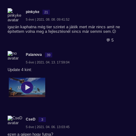
pinkyke
21
5 éve | 2021. 08. 08. 09:41:52
igazán kaphatna még tier szintet a játék mert már nincs amit ne
építettem volna meg a fejlesztésnél sincs már semmi sem.😕
💬 5
Palanova
39
5 éve | 2021. 04. 13. 17:59:04
Update 4 kint:
CseD
3
5 éve | 2021. 04. 06. 13:03:45
ezen a gépen hogy futna?