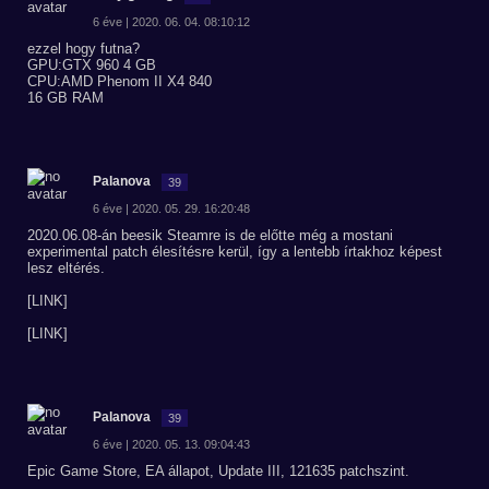
6 éve | 2020. 06. 04. 08:10:12
ezzel hogy futna?
GPU:GTX 960 4 GB
CPU:AMD Phenom II X4 840
16 GB RAM
Palanova
39
6 éve | 2020. 05. 29. 16:20:48
2020.06.08-án beesik Steamre is de előtte még a mostani
experimental patch élesítésre kerül, így a lentebb írtakhoz képest
lesz eltérés.
[LINK]
[LINK]
Palanova
39
6 éve | 2020. 05. 13. 09:04:43
Epic Game Store, EA állapot, Update III, 121635 patchszint.