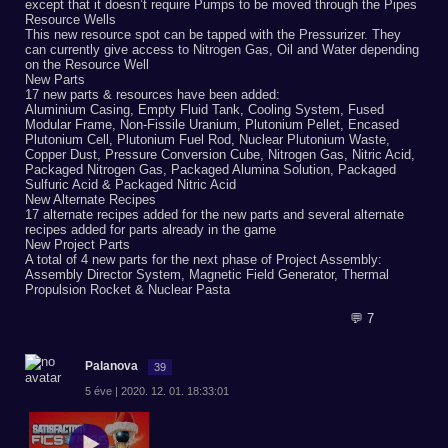
except that it doesn’t require Pumps to be moved through the Pipes
Resource Wells
This new resource spot can be tapped with the Pressurizer. They
can currently give access to Nitrogen Gas, Oil and Water depending
on the Resource Well
New Parts
17 new parts & resources have been added:
Aluminium Casing, Empty Fluid Tank, Cooling System, Fused
Modular Frame, Non-Fissile Uranium, Plutonium Pellet, Encased
Plutonium Cell, Plutonium Fuel Rod, Nuclear Plutonium Waste,
Copper Dust, Pressure Conversion Cube, Nitrogen Gas, Nitric Acid,
Packaged Nitrogen Gas, Packaged Alumina Solution, Packaged
Sulfuric Acid & Packaged Nitric Acid
New Alternate Recipes
17 alternate recipes added for the new parts and several alternate
recipes added for parts already in the game
New Project Parts
A total of 4 new parts for the next phase of Project Assembly:
Assembly Director System, Magnetic Field Generator, Thermal
Propulsion Rocket & Nuclear Pasta
💬 7
Palanova
39
5 éve | 2020. 12. 01. 18:33:01