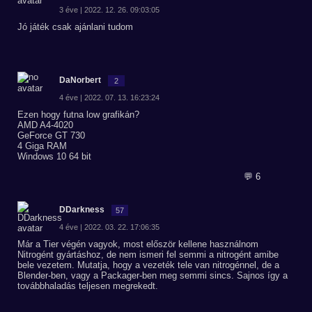
3 éve | 2022. 12. 26. 09:03:05
Jó játék csak ajánlani tudom
DaNorbert
2
4 éve | 2022. 07. 13. 16:23:24
Ezen hogy futna low grafikán?
AMD A4-4020
GeForce GT 730
4 Giga RAM
Windows 10 64 bit
💬 6
DDarkness
57
4 éve | 2022. 03. 22. 17:06:35
Már a Tier végén vagyok, most először kellene használnom
Nitrogént gyártáshoz, de nem ismeri fel semmi a nitrogént amibe
bele vezetem. Mutatja, hogy a vezeték tele van nitrogénnel, de a
Blender-ben, vagy a Packager-ben meg semmi sincs. Sajnos így a
továbbhaladás teljesen megrekedt.