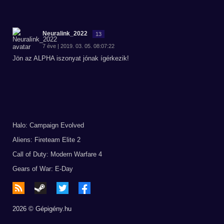
Neuralink_2022
13
7 éve | 2019. 03. 05. 08:07:22
Jön az ALPHA iszonyat jónak ígérkezik!
Halo: Campaign Evolved
Aliens: Fireteam Elite 2
Call of Duty: Modern Warfare 4
Gears of War: E-Day
2026 © Gépigény.hu