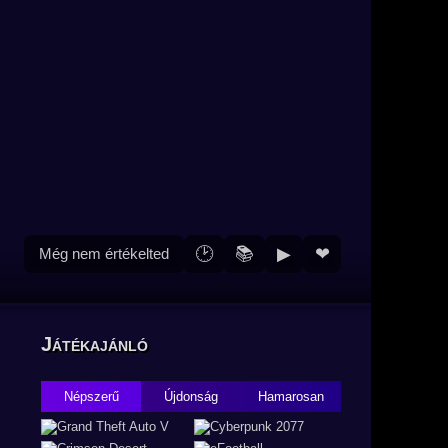
🕑
📚
▶
❤
Még nem értékelted
Játékajánló
Népszerű
Újdonság
Hamarosan