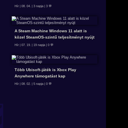
Hír | 08. 04. | 3 napja | 3 💬
A Steam Machine Windows 11 alatt is
közel SteamOS-szintű teljesítményt nyújt
Hír | 07. 19. | 19 napja | 0 💬
Több Ubisoft-játék is Xbox Play
Anywhere támogatást kap
Hír | 08. 02. | 5 napja | 0 💬