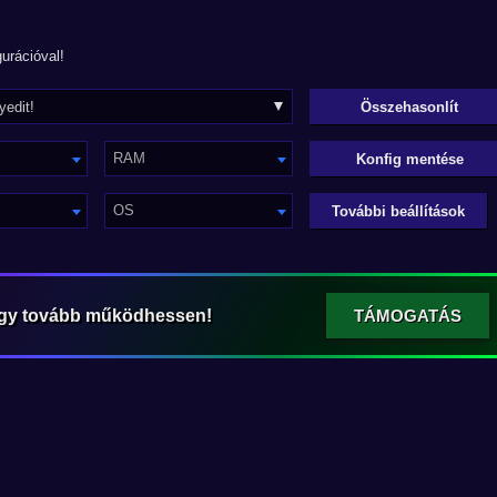
urációval!
RAM
Konfig mentése
OS
További beállítások
ogy tovább működhessen!
TÁMOGATÁS