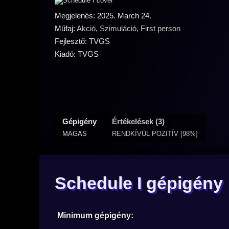
Megjelenés: 2025. March 24.
Műfaj:
Akció
,
Szimuláció
,
First person
Fejlesztő: TVGS
Kiadó: TVGS
Gépigény
Értékelések (3)
MAGAS
RENDKÍVÜL POZITÍV [98%]
Schedule I gépigény
Minimum gépigény: