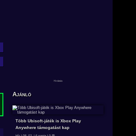
Ajánló
Több Ubisoft-játék is Xbox Play
Anywhere támogatást kap
Hír | 08. 02. | 6 napja | 0 💬