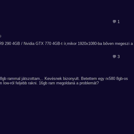
💬 1
9
R9 290 4GB / Nvidia GTX 770 4GB-t ír,mikor 1920x1080-ba bőven megeszi a
💬 3
 8gb rammal játszottam,.. Kevésnek bizonyult. Betettem egy rx580 8gb-os
 low-ról feljebb rakni. 16gb ram megoldaná a problemát?