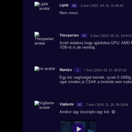
Liptik
86
5 éve | 2021. 04. 01. 15:45:34
Nem rossz
Thespartan
67
6 éve | 2019. 09. 01. 14:44:2
Azért érdekes,hogy ajánlottra GPU: AMD 
7GB-ot is,de nembaj..
Mputyu
1
7 éve | 2019. 03. 27. 00:37:32
Egy kis segítséget kérnék, ryzen 5 2400g
vgat minden jó CSAK a textúrát nem tudom
Vigilante
82
7 éve | 2018. 11. 25. 00:19:56
Amikor úgy összejön egy kör. 😆