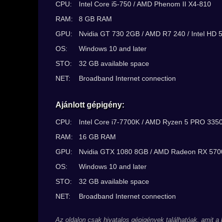
CPU:
Intel Core i5-750 / AMD Phenom II X4-810
RAM:
8 GB RAM
GPU:
Nvidia GT 730 2GB / AMD R7 240 / Intel HD 
OS:
Windows 10 and later
STO:
32 GB available space
NET:
Broadband Internet connection
Ajánlott gépigény:
CPU:
Intel Core i7-7700K / AMD Ryzen 5 PRO 33
RAM:
16 GB RAM
GPU:
Nvidia GTX 1080 8GB / AMD Radeon RX 57
OS:
Windows 10 and later
STO:
32 GB available space
NET:
Broadband Internet connection
Az oldalon csak hivatalos gépigények találhatóak, amit a