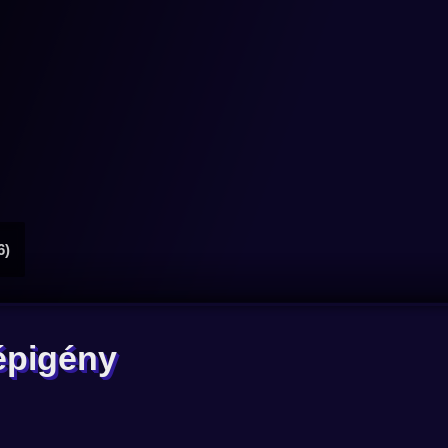
6)
épigény