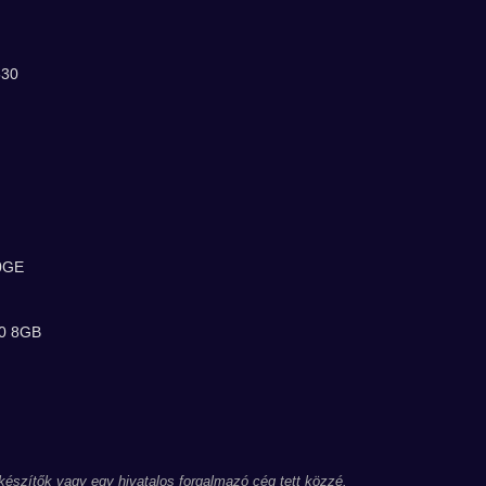
530
50GE
00 8GB
 készítők vagy egy hivatalos forgalmazó cég tett közzé.