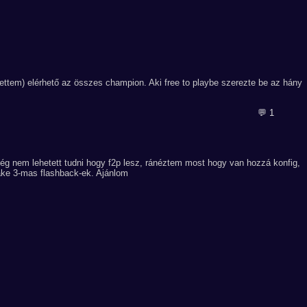
ettem) elérhető az összes champion. Aki free to playbe szerezte be az hány
💬 1
g nem lehetett tudni hogy f2p lesz, ránéztem most hogy van hozzá konfig,
ke 3-mas flashback-ek. Ajánlom