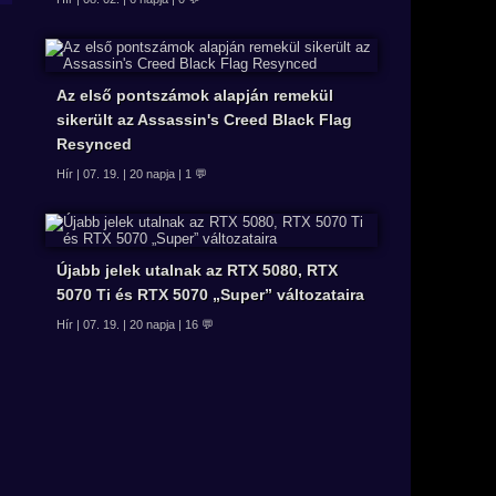
Az első pontszámok alapján remekül
sikerült az Assassin's Creed Black Flag
Resynced
Hír | 07. 19. | 20 napja | 1 💬
Újabb jelek utalnak az RTX 5080, RTX
5070 Ti és RTX 5070 „Super” változataira
Hír | 07. 19. | 20 napja | 16 💬