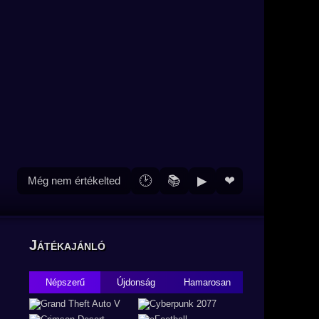
🕑
📚
▶
❤
Még nem értékelted
Játékajánló
Népszerű
Újdonság
Hamarosan