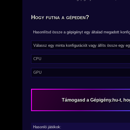
Hogy futna a gépeden?
Hasonlítsd össze a gépigényt egy általad megadott konfig
CPU
GPU
Támogasd a Gépigény.hu-t, h
Hasonló játékok: