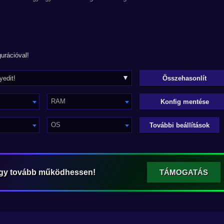
urációval!
RAM
Konfig mentése
OS
További beállítások
ogy tovább működhessen!
TÁMOGATÁS