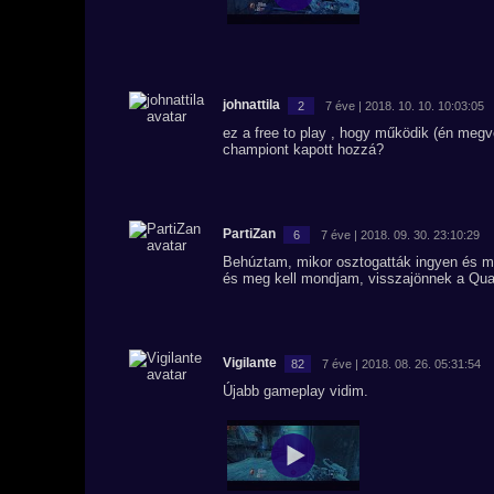
johnattila
2
7 éve | 2018. 10. 10. 10:03:05
ez a free to play , hogy működik (én megv
championt kapott hozzá?
PartiZan
6
7 éve | 2018. 09. 30. 23:10:29
Behúztam, mikor osztogatták ingyen és mé
és meg kell mondjam, visszajönnek a Qua
Vigilante
82
7 éve | 2018. 08. 26. 05:31:54
Újabb gameplay vidim.