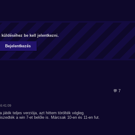
küldéséhez be kell jelentkezni.
Bejelentkezés
💬 7
16:41:09
játék teljes verziója, azt hittem törölték végleg.
iszedték a win 7-et belőle is. Márcsak 10-en és 11-en fut.