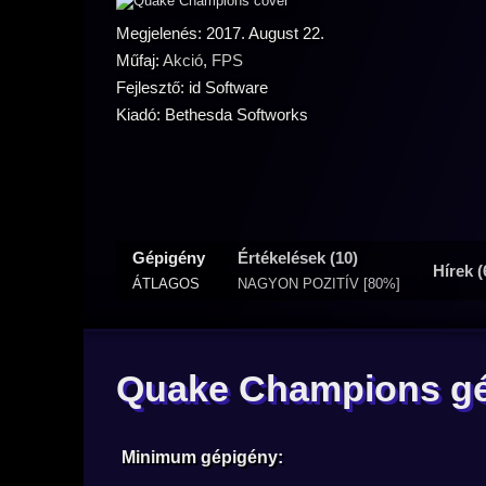
Megjelenés: 2017. August 22.
Műfaj:
Akció
,
FPS
Fejlesztő: id Software
Kiadó: Bethesda Softworks
Gépigény
Értékelések (10)
Hírek (
ÁTLAGOS
NAGYON POZITÍV [80%]
Quake Champions g
Minimum gépigény: