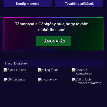
Konfig mentése
További beállítások
Támogasd a Gépigény.hu-t, hogy tovább
működhessen!
TÁMOGATÁS
Hasonló játékok: