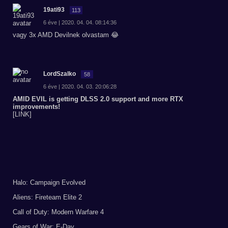
19ati93
113
6 éve | 2020. 04. 04. 08:14:36
vagy 3x AMD Devilnek olvastam 😂
LordSzalko
58
6 éve | 2020. 04. 03. 20:06:28
AMID EVIL is getting DLSS 2.0 support and more RTX
improvements!
[LINK]
Halo: Campaign Evolved
Aliens: Fireteam Elite 2
Call of Duty: Modern Warfare 4
Gears of War: E-Day