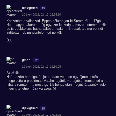
djsiegfried
15
10 éve | 2016. 02. 17. 22:35:50
Köszönöm a válaszod. Éppen délután jött le Steam-ről.... 17gb.
Nem nagyon akarom még egyszer leszedni a mezei netemmel. 😆
Le is csekkolom, hátha változott valami. Én csak a sima verziót
indítottam el, mindenféle mod nélkül.
Üdv
gmen
17
10 éve | 2016. 02. 17. 19:50:05
Szia! 😀
Háát, azóta nem igazán játszottam vele, de egy újratelepítés
megoldotta a problémát! Valahol a játék motorjában keresendő a
hiba, szerintem ha most így 1,5 hónap után megint játszanék vele,
megint tehetném újra valszeg. 😀
djsiegfried
15
10 éve | 2016. 02. 17. 17:22:25