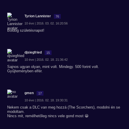
Tyrion Lannister
76
10 éve | 2016. 03. 02. 16:20:56
Boldog születésnapot!
djsiegfried
15
10 éve | 2016. 02. 18. 21:36:42
Sajnos ugyan olyan, mint volt. Mindegy. 500 forint volt.
Gyűjteményben elfér.
gmen
17
10 éve | 2016. 02. 18. 19:30:31
Nekem csak a DLC van meg hozzá (The Scorchers), modolni én se
modoltam.
Nincs mit, remélhetőleg nincs vele gond most 😀