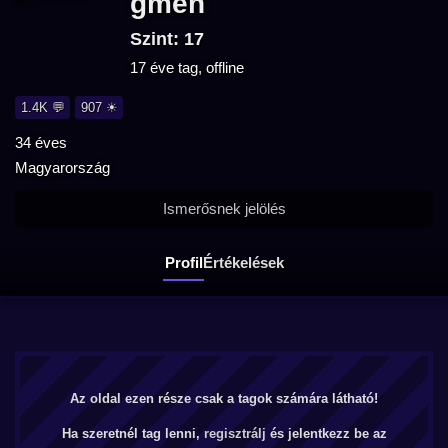
gmen
Szint: 17
17 éve tag, offline
1.4K 💬
907 ☀
34 éves
Magyarország
Ismerősnek jelölés
Profil
Értékelések
Az oldal ezen része csak a tagok számára látható!
Ha szeretnél tag lenni,
regisztrálj
és jelentkezz be az