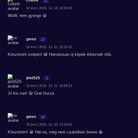
Colonir
11
10 éve | 2015. 12. 13. 10:53:59
WoW, nem gyenge 😃
gmen
17
10 éve | 2015. 12. 11. 15:15:32
Köszönöm szépen! 😀 Hamarosan új képek érkeznek róla.
pisti525
3
10 éve | 2015. 12. 11. 10:06:13
Jó kis vas! 😃 Grat hozzá.
gmen
17
10 éve | 2015. 12. 10. 17:09:01
Köszönöm! 😀 Hát na, még nem csalódtam benne 😀