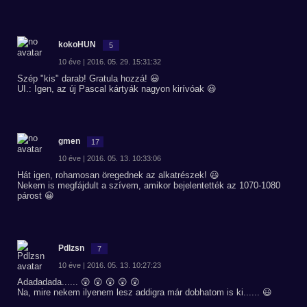
kokoHUN
5
10 éve | 2016. 05. 29. 15:31:32
Szép "kis" darab! Gratula hozzá! 😃
UI.: Igen, az új Pascal kártyák nagyon kirívóak 😃
gmen
17
10 éve | 2016. 05. 13. 10:33:06
Hát igen, rohamosan öregednek az alkatrészek! 😃
Nekem is megfájdult a szívem, amikor bejelentették az 1070-1080
párost 😀
Pdlzsn
7
10 éve | 2016. 05. 13. 10:27:23
Adadadada...... 😲 😲 😲 😲 😲
Na, mire nekem ilyenem lesz addigra már dobhatom is ki...... 😃