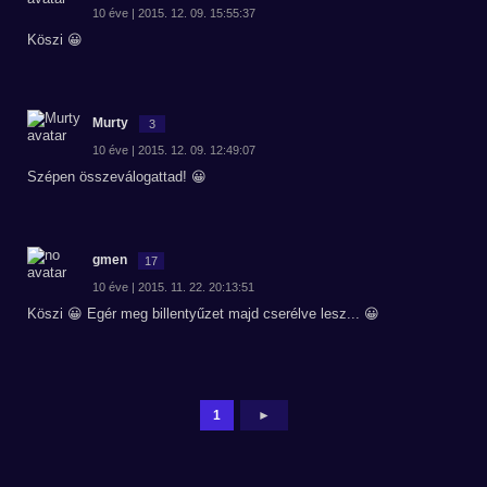
10 éve | 2015. 12. 09. 15:55:37
Köszi 😀
Murty
3
10 éve | 2015. 12. 09. 12:49:07
Szépen összeválogattad! 😀
gmen
17
10 éve | 2015. 11. 22. 20:13:51
Köszi 😀 Egér meg billentyűzet majd cserélve lesz... 😀
1
►