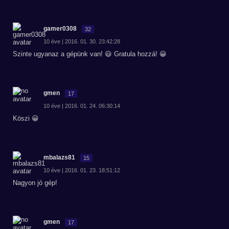
gamer0308
32
10 éve | 2016. 01. 30. 23:42:28
Szinte ugyanaz a gépünk van! 😃 Gratula hozzá! 😀
gmen
17
10 éve | 2016. 01. 24. 06:30:14
Köszi 😀
mbalazs81
15
10 éve | 2016. 01. 23. 18:51:12
Nagyon jó gép!
gmen
17