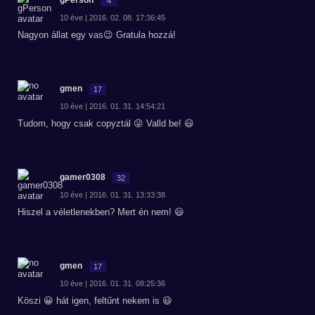
gPerson
4
10 éve | 2016. 02. 08. 17:36:45
Nagyon állat egy vas😉 Gratula hozzá!
gmen
17
10 éve | 2016. 01. 31. 14:54:21
Tudom, hogy csak copyztál 😜 Valld be! 😃
gamer0308
32
10 éve | 2016. 01. 31. 13:33:38
Hiszel a véletlenekben? Mert én nem! 😃
gmen
17
10 éve | 2016. 01. 31. 08:25:36
Köszi 😀 hát igen, feltűnt nekem is 😃