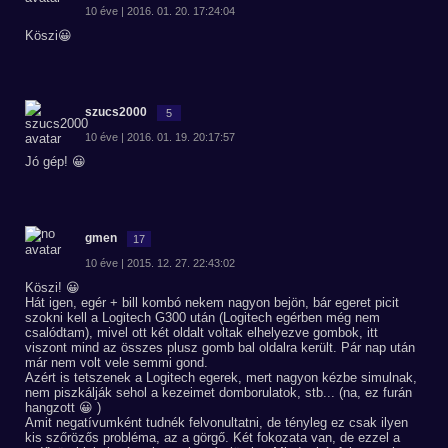
10 éve | 2016. 01. 20. 17:24:04
Köszi😀
szucs2000
5
10 éve | 2016. 01. 19. 20:17:57
Jó gép! 😀
gmen
17
10 éve | 2015. 12. 27. 22:43:02
Köszi! 😀
Hát igen, egér + bill kombó nekem nagyon bejön, bár egeret picit
szokni kell a Logitech G300 után (Logitech egérben még nem
csalódtam), mivel ott két oldalt voltak elhelyezve gombok, itt
viszont mind az összes plusz gomb bal oldalra került. Pár nap után
már nem volt vele semmi gond.
Azért is tetszenek a Logitech egerek, mert nagyon kézbe simulnak,
nem piszkálják sehol a kezeimet domborulatok, stb... (na, ez furán
hangzott 😀 )
Amit negatívumként tudnék felvonultatni, de tényleg ez csak ilyen
kis szőrözős probléma, az a görgő. Két fokozata van, de ezzel a