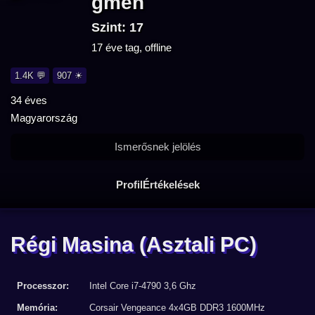
gmen
Szint: 17
17 éve tag, offline
1.4K 💬
907 ☀
34 éves
Magyarország
Ismerősnek jelölés
Profil
Értékelések
Régi Masina
(Asztali PC)
Processzor:
Intel Core i7-4790 3,6 Ghz
Memória:
Corsair Vengeance 4x4GB DDR3 1600MHz