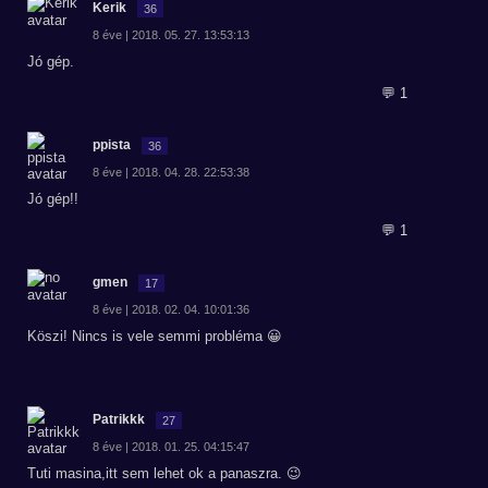
Kerik
36
8 éve | 2018. 05. 27. 13:53:13
Jó gép.
💬 1
ppista
36
8 éve | 2018. 04. 28. 22:53:38
Jó gép!!
💬 1
gmen
17
8 éve | 2018. 02. 04. 10:01:36
Köszi! Nincs is vele semmi probléma 😀
Patrikkk
27
8 éve | 2018. 01. 25. 04:15:47
Tuti masina,itt sem lehet ok a panaszra. 😉