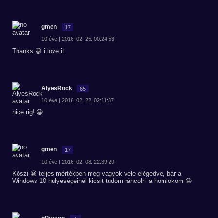
gmen
17
10 éve | 2016. 02. 25. 00:24:53
Thanks 😀 i love it.
AlyesRock
65
10 éve | 2016. 02. 22. 02:11:37
nice rig! 😀
gmen
17
10 éve | 2016. 02. 08. 22:39:29
Köszi 😀 teljes mértékben meg vagyok vele elégedve, bár a
Windows 10 hülyeségeinél kicsit tudom ráncolni a homlokom 😀