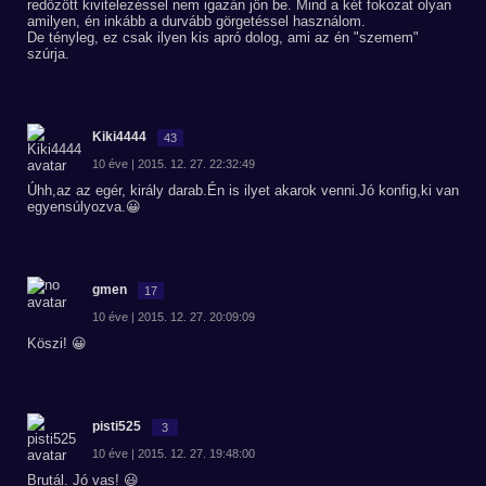
redőzött kivitelezéssel nem igazán jön be. Mind a két fokozat olyan
amilyen, én inkább a durvább görgetéssel használom.
De tényleg, ez csak ilyen kis apró dolog, ami az én "szemem"
szúrja.
Kiki4444
43
10 éve | 2015. 12. 27. 22:32:49
Úhh,az az egér, király darab.Én is ilyet akarok venni.Jó konfig,ki van
egyensúlyozva.😀
gmen
17
10 éve | 2015. 12. 27. 20:09:09
Köszi! 😀
pisti525
3
10 éve | 2015. 12. 27. 19:48:00
Brutál. Jó vas! 😃