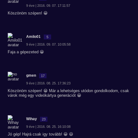
9 éve | 2016. 09. 07. 17:11:57
Köszönöm szépen! 😀
Amilo01
5
9 éve | 2016. 09. 07. 10:05:58
Faja a gépezeted 😀
gmen
17
9 éve | 2016. 08. 25. 17:36:23
Köszönöm szépen! 😀 Már a lehetséges utódon gondolkodom, csak
várok még egy videókártya generációt 😀
Wihay
23
9 éve | 2016. 08. 25. 16:10:08
Jó gép! Hajrá csak igy tovább! 😀 😃