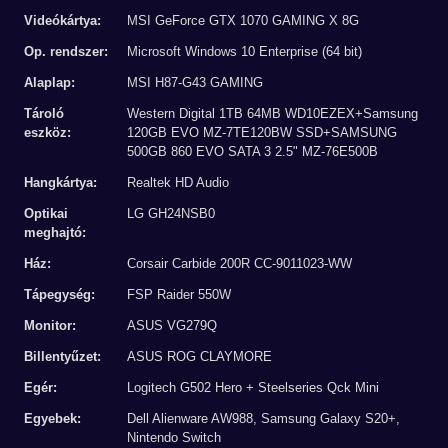
Videókártya:
MSI GeForce GTX 1070 GAMING X 8G
Op. rendszer:
Microsoft Windows 10 Enterprise (64 bit)
Alaplap:
MSI H87-G43 GAMING
Tároló
Western Digital 1TB 64MB WD10EZEX+Samsung
eszköz:
120GB EVO MZ-7TE120BW SSD+SAMSUNG
500GB 860 EVO SATA 3 2.5" MZ-76E500B
Hangkártya:
Realtek HD Audio
Optikai
LG GH24NSB0
meghajtó:
Ház:
Corsair Carbide 200R CC-9011023-WW
Tápegység:
FSP Raider 550W
Monitor:
ASUS VG279Q
Billentyűzet:
ASUS ROG CLAYMORE
Egér:
Logitech G502 Hero + Steelseries Qck Mini
Egyebek:
Dell Alienware AW988, Samsung Galaxy S20+,
Nintendo Switch