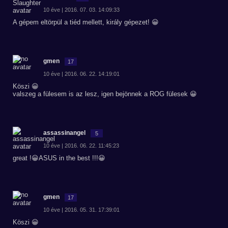
10 éve | 2016. 07. 03. 14:09:33
A gépem eltörpül a tiéd mellett, király gépezet! 😀
gmen
17
10 éve | 2016. 06. 22. 14:19:01
Köszi 😀
valszeg a fülesem is az lesz, igen bejönnek a ROG fülesek 😀
assassinangel
5
10 éve | 2016. 06. 22. 11:45:23
great !😀ASUS in the best !!!😀
gmen
17
10 éve | 2016. 05. 31. 17:39:01
Köszi 😀