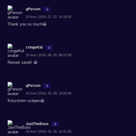
gPerson
4
10 éve | 2016. 07. 22. 14:18:19
Thank you so much😀
cringeKid
8
10 éve | 2016. 06. 25. 08:21:49
Remek sarok! 😀
gPerson
4
10 éve | 2016. 02. 28. 19:56:39
Köszönöm szépen😀
JaniTheBoss
6
10 éve | 2016. 02. 26. 22:41:25