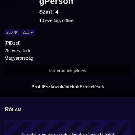
gPerson
Szint: 4
10 éve tag, offline
253 💬
211 ☀
(PiDzsi)
25 éves, férfi
Magyarország
Ismerősnek jelölés
Profil
Eszközök
Játékok
Értékelések
Rólam
Az oldal ezen része csak a tagok számára látható!