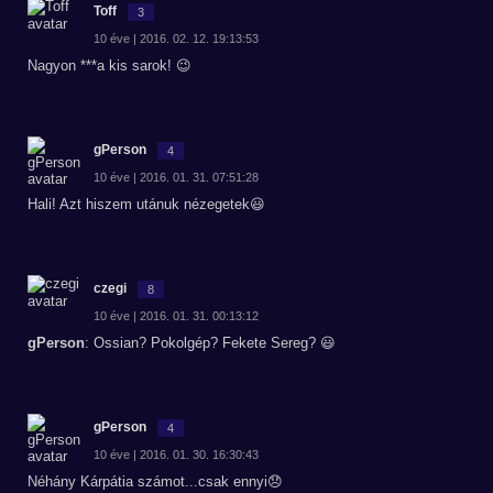
Toff
3
10 éve | 2016. 02. 12. 19:13:53
Nagyon ***a kis sarok! 😉
gPerson
4
10 éve | 2016. 01. 31. 07:51:28
Hali! Azt hiszem utánuk nézegetek😃
czegi
8
10 éve | 2016. 01. 31. 00:13:12
gPerson
: Ossian? Pokolgép? Fekete Sereg? 😃
gPerson
4
10 éve | 2016. 01. 30. 16:30:43
Néhány Kárpátia számot...csak ennyi😞