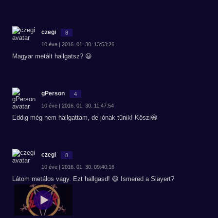
czegi
8
10 éve | 2016. 01. 30. 13:53:26
Magyar metált hallgatsz? 😃
gPerson
4
10 éve | 2016. 01. 30. 11:47:54
Eddig még nem hallgattam, de jónak tűnik! Köszi😀
czegi
8
10 éve | 2016. 01. 30. 09:40:16
Látom metálos vagy. Ezt hallgasd! 😃 Ismered a Slayert?