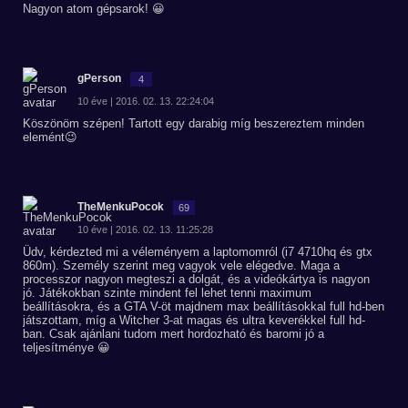
Nagyon atom gépsarok! 😀
gPerson
4
10 éve | 2016. 02. 13. 22:24:04
Köszönöm szépen! Tartott egy darabig míg beszereztem minden
elemént😉
TheMenkuPocok
69
10 éve | 2016. 02. 13. 11:25:28
Üdv, kérdezted mi a véleményem a laptomomról (i7 4710hq és gtx
860m). Személy szerint meg vagyok vele elégedve. Maga a
processzor nagyon megteszi a dolgát, és a videókártya is nagyon
jó. Játékokban szinte mindent fel lehet tenni maximum
beállításokra, és a GTA V-öt majdnem max beállításokkal full hd-ben
játszottam, míg a Witcher 3-at magas és ultra keverékkel full hd-
ban. Csak ajánlani tudom mert hordozható és baromi jó a
teljesítménye 😀