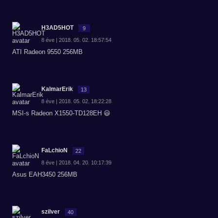
H3AD5HOT
9
8 éve | 2018. 05. 02. 18:57:54
ATI Radeon 9550 256MB
KalmarErik
13
8 éve | 2018. 05. 02. 18:22:28
MSI-s Radeon X1550-TD128EH 😃
FaLchioN
22
8 éve | 2018. 04. 20. 10:17:39
Asus EAH3450 256MB
szilver
40