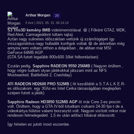
Arthur Morgan
29
5 éve | 2021. 05. 31. 06:14:14
S3 Trio3D kemény 8MB
videómemóriával. 😆 ( Főként GTA2, MDK,
Red Alert, Carmageddont toltam rajta)
Aztán nagy sulinetes időszakban vettünk új számítógépet így
visszagondolva nagy hulladék konfigok voltak 😆 de akkoriban még
annyira nem voltam otthon a dolgokban , de abban már MSI
GeForce 64MB AGP.
(GTA SA futott legalább 800x600 16bit felbontásban)
Ezután pedig.
Sapphire RADEON 9550 256MB
( Nagyon örültem ,
hogy végre tudtam olyan játékokkal játszani mint az NFS
Mostwanted, Battlefield 2, Crashday)
ATI RADEON HD2600 PRO 512MB
( Itt kezdődött a S.T.A.L.K.E.R-
es időszakom. egy 3Ghz-es Intel Cerka társaságában meglepően
szépen futott a játék)
Sapphire Radeon HD3850 512MB AGP
itt már Core 2-es procim
volt. Örültem, hogy a GTA IV-ből kitudtam csikarni 24-30 fps-t de a
videokártya hűtése valami borzasztó volt. Nagyon visított mikor már
rendesen felmelegedett. 1,5 év után artifact hibával eltávozott.
Így hirtelen ez jutott most eszembe.