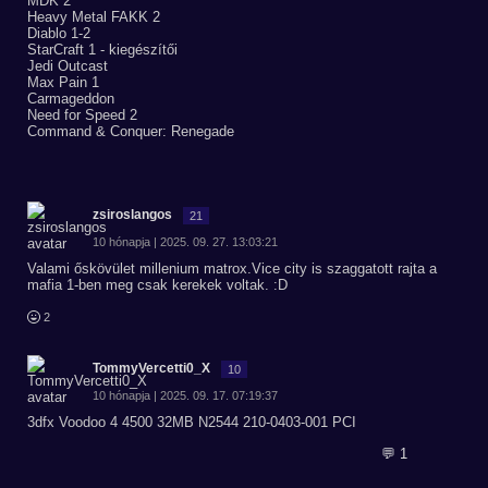
MDK 2
Heavy Metal FAKK 2
Diablo 1-2
StarCraft 1 - kiegészítői
Jedi Outcast
Max Pain 1
Carmageddon
Need for Speed 2
Command & Conquer: Renegade
zsiroslangos
21
10 hónapja | 2025. 09. 27. 13:03:21
Valami őskövület millenium matrox.Vice city is szaggatott rajta a
mafia 1-ben meg csak kerekek voltak. :D
2
TommyVercetti0_X
10
10 hónapja | 2025. 09. 17. 07:19:37
3dfx Voodoo 4 4500 32MB N2544 210-0403-001 PCI
💬 1