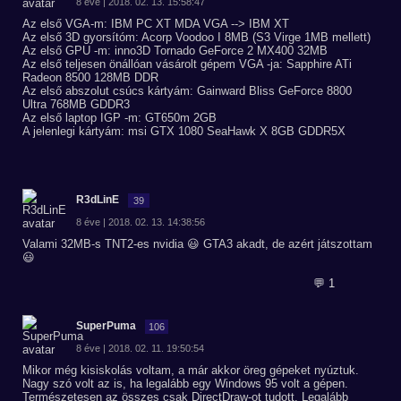
8 éve | 2018. 02. 13. 15:58:47
Az első VGA-m: IBM PC XT MDA VGA --> IBM XT
Az első 3D gyorsítóm: Acorp Voodoo I 8MB (S3 Virge 1MB mellett)
Az első GPU -m: inno3D Tornado GeForce 2 MX400 32MB
Az első teljesen önállóan vásárolt gépem VGA -ja: Sapphire ATi
Radeon 8500 128MB DDR
Az első abszolut csúcs kártyám: Gainward Bliss GeForce 8800
Ultra 768MB GDDR3
Az első laptop IGP -m: GT650m 2GB
A jelenlegi kártyám: msi GTX 1080 SeaHawk X 8GB GDDR5X
R3dLinE
39
8 éve | 2018. 02. 13. 14:38:56
Valami 32MB-s TNT2-es nvidia 😃 GTA3 akadt, de azért játszottam
😃
💬 1
SuperPuma
106
8 éve | 2018. 02. 11. 19:50:54
Mikor még kisiskolás voltam, a már akkor öreg gépeket nyúztuk.
Nagy szó volt az is, ha legalább egy Windows 95 volt a gépen.
Természetesen az összes csak DirectDraw-ot tudott. Legalább