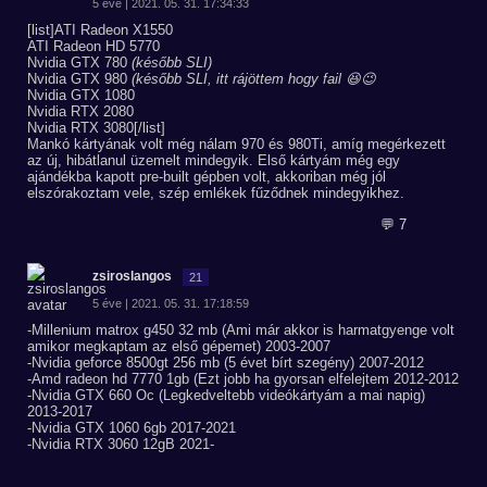
5 éve | 2021. 05. 31. 17:34:33
[list]ATI Radeon X1550
ATI Radeon HD 5770
Nvidia GTX 780
(később SLI)
Nvidia GTX 980
(később SLI, itt rájöttem hogy fail 😆😉
Nvidia GTX 1080
Nvidia RTX 2080
Nvidia RTX 3080[/list]
Mankó kártyának volt még nálam 970 és 980Ti, amíg megérkezett
az új, hibátlanul üzemelt mindegyik. Első kártyám még egy
ajándékba kapott pre-built gépben volt, akkoriban még jól
elszórakoztam vele, szép emlékek fűződnek mindegyikhez.
💬 7
zsiroslangos
21
5 éve | 2021. 05. 31. 17:18:59
-Millenium matrox g450 32 mb (Ami már akkor is harmatgyenge volt
amikor megkaptam az első gépemet) 2003-2007
-Nvidia geforce 8500gt 256 mb (5 évet bírt szegény) 2007-2012
-Amd radeon hd 7770 1gb (Ezt jobb ha gyorsan elfelejtem 2012-2012
-Nvidia GTX 660 Oc (Legkedveltebb videókártyám a mai napig)
2013-2017
-Nvidia GTX 1060 6gb 2017-2021
-Nvidia RTX 3060 12gB 2021-