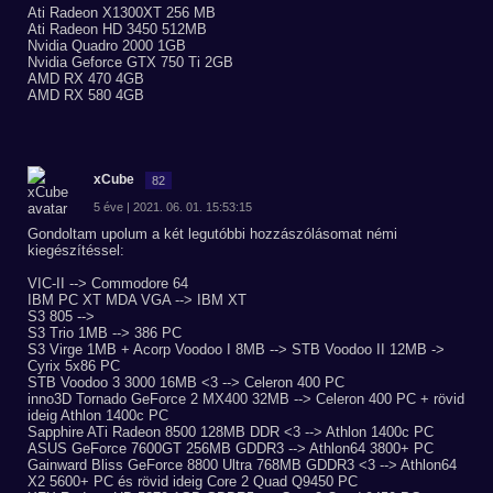
Ati Radeon X1300XT 256 MB
Ati Radeon HD 3450 512MB
Nvidia Quadro 2000 1GB
Nvidia Geforce GTX 750 Ti 2GB
AMD RX 470 4GB
AMD RX 580 4GB
xCube
82
5 éve | 2021. 06. 01. 15:53:15
Gondoltam upolum a két legutóbbi hozzászólásomat némi
kiegészítéssel:
VIC-II --> Commodore 64
IBM PC XT MDA VGA --> IBM XT
S3 805 -->
S3 Trio 1MB --> 386 PC
S3 Virge 1MB + Acorp Voodoo I 8MB --> STB Voodoo II 12MB ->
Cyrix 5x86 PC
STB Voodoo 3 3000 16MB <3 --> Celeron 400 PC
inno3D Tornado GeForce 2 MX400 32MB --> Celeron 400 PC + rövid
ideig Athlon 1400c PC
Sapphire ATi Radeon 8500 128MB DDR <3 --> Athlon 1400c PC
ASUS GeForce 7600GT 256MB GDDR3 --> Athlon64 3800+ PC
Gainward Bliss GeForce 8800 Ultra 768MB GDDR3 <3 --> Athlon64
X2 5600+ PC és rövid ideig Core 2 Quad Q9450 PC