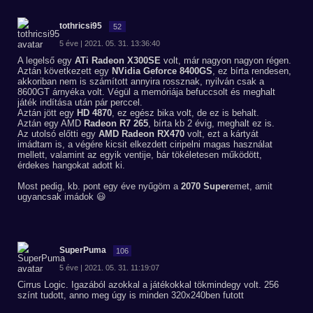
tothricsi95
52
5 éve | 2021. 05. 31. 13:36:40
A legelső egy
ATi Radeon X300SE
volt, már nagyon nagyon régen.
Aztán következett egy
NVidia Geforce 8400GS
, ez bírta rendesen,
akkoriban nem is számított annyira rossznak, nyilván csak a
8600GT árnyéka volt. Végül a memóriája befuccsolt és meghalt
játék indítása után pár perccel.
Aztán jött egy
HD 4870
, ez egész bika volt, de ez is behalt.
Aztán egy AMD
Radeon R7 265
, bírta kb 2 évig, meghalt ez is.
Az utolsó előtti egy
AMD Radeon RX470
volt, ezt a kártyát
imádtam is, a végére kicsit elkezdett ciripelni magas használat
mellett, valamint az egyik ventije, bár tökéletesen működött,
érdekes hangokat adott ki.
Most pedig, kb. pont egy éve nyűgöm a
2070 Super
emet, amit
ugyancsak imádok 😃
SuperPuma
106
5 éve | 2021. 05. 31. 11:19:07
Cirrus Logic. Igazából azokkal a játékokkal tökmindegy volt. 256
színt tudott, anno meg úgy is minden 320x240ben futott