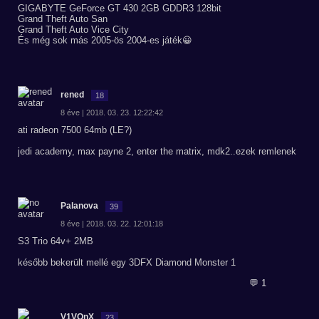
GIGABYTE GeForce GT 430 2GB GDDR3 128bit
Grand Theft Auto San
Grand Theft Auto Vice City
És még sok más 2005-ös 2004-es játék😀
rened
18
8 éve | 2018. 03. 23. 12:22:42
ati radeon 7500 64mb (LE?)
jedi academy, max payne 2, enter the matrix, mdk2..ezek remlenek
Palanova
39
8 éve | 2018. 03. 22. 12:01:18
S3 Trio 64v+ 2MB
később bekerült mellé egy 3DFX Diamond Monster 1
💬 1
V1VOnX
23