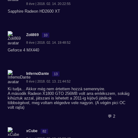
8 éve | 2018. 02. 14. 20:22:55
Sapphire Radeon HD2600 XT
Zoli869
10
8 éve | 2018. 02. 14. 19:48:52
Geforce 4 MX440
InfernoDante
13
8 éve | 2018. 02. 13. 21:44:52
Ki tudja... Akkor még nem értettem hozzá semennyire.
A második Radeon X1800 GTO 256MB volt arra emlékszem, sokáig
kihúztuk azzal, játszani is lehetett a 2011-ig kijövő játékok
többségével, meg voltam elégedve vele nagyon. (A végén pici OC
volt rajta)
💬 2
xCube
82