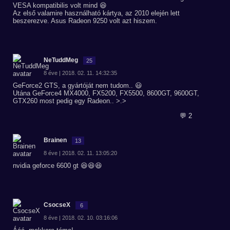
VESA kompatibilis volt mind 😆
Az első valamire használható kártya, az 2010 elején lett
beszerezve. Asus Radeon 9250 volt azt hiszem.
NeTuddMeg
25
8 éve | 2018. 02. 11. 14:32:35
GeForce2 GTS, a gyártóját nem tudom.. 😃
Utána GeForce4 MX4000, FX5200, FX5500, 8600GT, 9600GT,
GTX260 most pedig egy Radeon.. >.>
💬 2
Brainen
13
8 éve | 2018. 02. 11. 13:05:20
nvidia geforce 6600 gt 😆😆😆
CsocseX
6
8 éve | 2018. 02. 10. 03:16:06