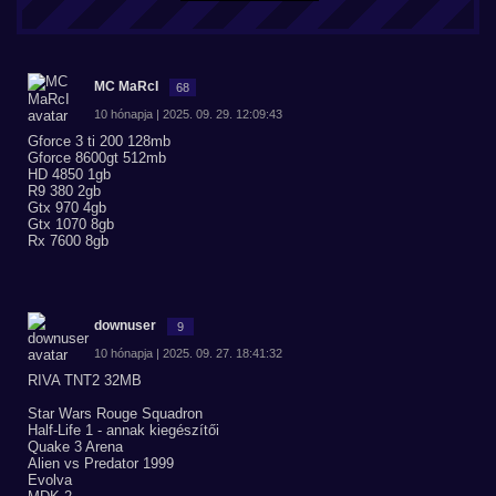
MC MaRcI
68
10 hónapja | 2025. 09. 29. 12:09:43
Gforce 3 ti 200 128mb
Gforce 8600gt 512mb
HD 4850 1gb
R9 380 2gb
Gtx 970 4gb
Gtx 1070 8gb
Rx 7600 8gb
downuser
9
10 hónapja | 2025. 09. 27. 18:41:32
RIVA TNT2 32MB
Star Wars Rouge Squadron
Half-Life 1 - annak kiegészítői
Quake 3 Arena
Alien vs Predator 1999
Evolva