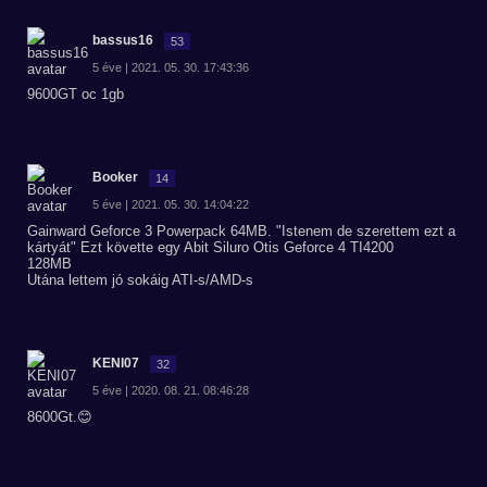
bassus16
53
5 éve | 2021. 05. 30. 17:43:36
9600GT oc 1gb
Booker
14
5 éve | 2021. 05. 30. 14:04:22
Gainward Geforce 3 Powerpack 64MB. "Istenem de szerettem ezt a
kártyát" Ezt követte egy Abit Siluro Otis Geforce 4 TI4200
128MB
Utána lettem jó sokáig ATI-s/AMD-s
KENI07
32
5 éve | 2020. 08. 21. 08:46:28
8600Gt.😊