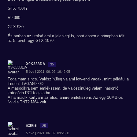
GTX 750Ti
R9 380
GTX 980
És sorban az utolsó ami a jelenlegi is, pont ebben a hónapban tölti
az 5. évét, egy GTX 1070.
X9K338DA
35
5 éve | 2021. 06. 02. 16:42:05
Fogalmam sincs. Valószínűleg valami low-end vacak, mint például a
Trident TVGA8900D..
A másodikra sem emlékszem, de valószínűleg valami hasonló
kategória PCI foglalatba.
A harmadik kártyám az első, amire emlékszem. Az egy 16MB-os
Nvidia TNT2 M64 volt.
szhusi
25
5 éve | 2021. 06. 02. 09:28:11