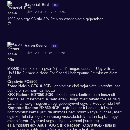
Raptorial_Bird
16
3 éve | 2023. 02. 17. 21:09:52
1992-ben egy S3 trio 32v 2mb-os csoda volt a gépemben!
😎
Aaron Keener
18
5 éve | 2021. 06. 04. 14:37:09
Pfhu...
MX440
(passzolom a gyártót) - a 64 megás csoda... Úgy vitte a
Half-Life 2-t meg a Need For Speed Underground 2-t mint az álom!
😆
Gigabyte FX5500
Zotac Nvidia GT610 2GB
- ez volt az első saját vétel kártyám, hát
sok jó emlék nem fűz hozzá
XFX Radeon HD7850 2GB
- ezzel merészkedtem be a használt
piacba, és itt kezdtem el nem érteni, hogy miért féltem tőle ezidáig.
És a mai napig megvan a régi gépentyűvel együtt. Pöccre indul! 😀
Sapphire Radeon RX560 4GB
- rajta hamar túl adtam, túl sok
kompromiszummal járt, de abszolút nem rossz kártya. Vicces, mert
egyszer feladta, egészen kínáig visszaküldték, aztán kaptam egy
cserekártyát. (gyártási vagy milyen számból jöttem rá)
és a mostani egy
Asus ROG Strix Radeon RX570 8GB
- nála is
van szebb és jobb, én azért szeretem, kiszolgál. 😀