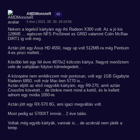
AMDMonsteR
40
5 éve | 2021. 05. 30. 18:10:56
Nekem a legelső kártyám egy Ati Radeon X300 volt. Az a jó kis
128MB ... egészen NFS ProStreet es GRID valamint Colin McRae
DIRT1 ig volt meg.
Aztán jött egy Asus HD 4550, nagy up volt 512MB-ra még Pentium
4-es proci mellett...
Később lett egy fél évre 4870x2 kölcsön kártya. Nagyot menőztem
vele de valójában folyton túlmelegedett...
A közepére nem emlékszem már pontosan, volt egy 1GB Gigabyte
Radeon 6850, volt már Mac-ben 5770 is...
Aztán eljött az első nagyobb kártyám, egy R9-270, amit aztán
Crossfire követett... de tönkre ment mind a kettő, és le kellett
adnom egy nvidia 1050-re.
Aztán jött egy RX-570 8G, ami igazi megváltás volt.
Most pedig az 5700XT immár... 2 éve talán.
Voltak még egyéb kártyák, vannak is... de azoknál nem játék a
terep.