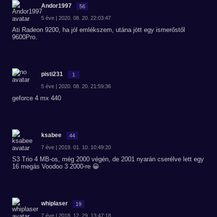
Andor1997
56
5 éve | 2020. 08. 20. 22:03:47
Ati Radeon 9200, ha jól emlékszem, utána jött egy ismerőstől
9600Pro.
pisti231
1
5 éve | 2020. 08. 20. 21:59:36
geforce 4 mx 440
ksabee
44
7 éve | 2019. 01. 10. 10:49:20
S3 Trio 4 MB-os, még 2000 végén, de 2001 nyarán cserélve lett egy
16 megás Voodoo 3 2000-re 😀
whiplaser
19
7 éve | 2018. 12. 29. 13:47:18