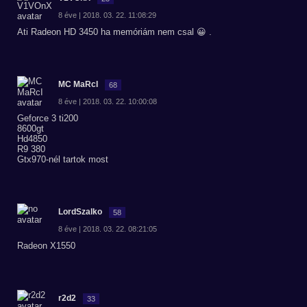
8 éve | 2018. 03. 22. 11:08:29
Ati Radeon HD 3450 ha memóriám nem csal 😀 .
MC MaRcI
68
8 éve | 2018. 03. 22. 10:00:08
Geforce 3 ti200
8600gt
Hd4850
R9 380
Gtx970-nél tartok most
LordSzalko
58
8 éve | 2018. 03. 22. 08:21:05
Radeon X1550
r2d2
33