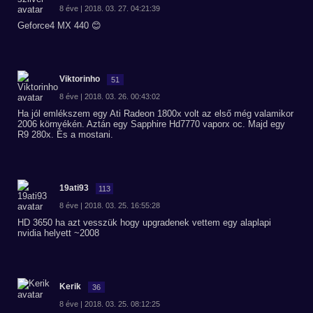
8 éve | 2018. 03. 27. 04:21:39
Geforce4 MX 440 😊
Viktorinho
51
8 éve | 2018. 03. 26. 00:43:02
Ha jól emlékszem egy Ati Radeon 1800x volt az első még valamikor
2006 környékén. Aztán egy Sapphire Hd7770 vaporx oc. Majd egy
R9 280x. És a mostani.
19ati93
113
8 éve | 2018. 03. 25. 16:55:28
HD 3650 ha azt vesszük hogy upgradenek vettem egy alaplapi
nvidia helyett ~2008
Kerik
36
8 éve | 2018. 03. 25. 08:12:25