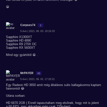
😀
Corpses74
2
5 éve | 2021. 06. 03. 19:16:33
Sapphire X1300XT
Sapphire HD 4890
Sapphire R9 270X OC
Sapphire RX 5600XT
Mind egy gyártótól 😀 .
MrPAYER
43
5 éve | 2021. 06. 02. 17:20:21
Egy Radeon HD 3650 amit még általános sulis ballagásomra kaptam
fateromtól 😂
Utána sorban:
HD 6670 2GB ( Ennél tapasztaltam meg elsőnek, hogy mit is jelent
a 60 FPS, igaz akkoriban még csak 720p-ben)