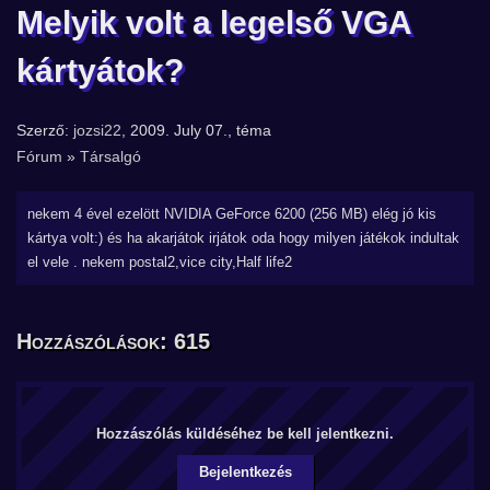
Melyik volt a legelső VGA
kártyátok?
Szerző:
jozsi22
, 2009. July 07., téma
Fórum
»
Társalgó
nekem 4 ével ezelött NVIDIA GeForce 6200 (256 MB) elég jó kis
kártya volt:) és ha akarjátok irjátok oda hogy milyen játékok indultak
el vele . nekem postal2,vice city,Half life2
Hozzászólások: 615
Hozzászólás küldéséhez be kell jelentkezni.
Bejelentkezés