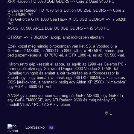
XFX Radeon HD 5870 1GB GDDR5 --> Core 2 Quad 9450 PC
Gigabyte Radeon HD 7870 GHz Edition OC 2GB GDDR5 --> Core 2
Quad 9450 PC
msi GeForce GTX 1080 Sea Hawk X OC 8GB GDDR5X --> i7 5820k
PC
ASUS RX 580 AREZ Dual OC 8GB GDDR5 --> i5 3450 PC
GT650m --> i7 3610QM laptop, amit időközben eladtam
Ezek közül még mindig birtokomban van két S3, a Voodoo 3, a
GeForce 2 MX400, a 7600GT, a 8800 Ultra, a HD 5870, három gép
pedig üzemképes a HD 7870 -el, a GTX 1080 -al és az RX 580 -nal.
Három retró gép készült el azóta, az egyik az 1999 -es Celeron PC -
m megspékelve egy Gainward Dragon 3000 Voodoo 2 12MB -tal
(gyárilag tuningolt és emiatt a két textúrázó és a főprocesszor is
kapott egy - egy bordát), a másik egy 486 DX2 66MHz a klasszikus
DOS játékokhoz, a harmadik pedig egy Ahlon XP 2500+ "kimaxolva"
egy AGP -s 6600 GT -vel.
A VGA gyűjteményemben van még pár GeF2 MX400, egy GeF2 Ti,
egy GeF4 Ti4800SE, egy ATi Radeon 9600 és még néhány S3
modell VESA / PCI / AGP kivitelben.
💬 1
LordSzalko
58