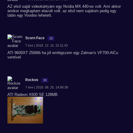
AZ első saját videokártyám egy Nvidia MX 440-es volt. Ami akkor
amikor megkaptam elavult volt. az első nem sajátom pedig egy
talán egy Voodoo lehetett.
Scorn Face
20
7 éve | 2018. 12. 15. 22:11:43
ATI 9600XT 256Mb ha jól emlégszem egy Zalman's VF700-AlCu
ventivel.
Rockos
38
7 éve | 2018. 08. 25. 14:06:38
ATI Radeon X600 SE 128MB