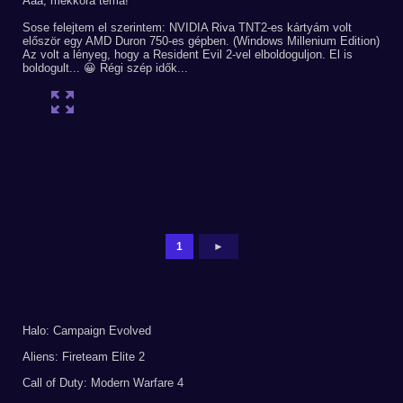
Ááá, mekkora téma!
Sose felejtem el szerintem: NVIDIA Riva TNT2-es kártyám volt
először egy AMD Duron 750-es gépben. (Windows Millenium Edition)
Az volt a lényeg, hogy a Resident Evil 2-vel elboldoguljon. El is
boldogult... 😀 Régi szép idők...
1
►
Halo: Campaign Evolved
Aliens: Fireteam Elite 2
Call of Duty: Modern Warfare 4