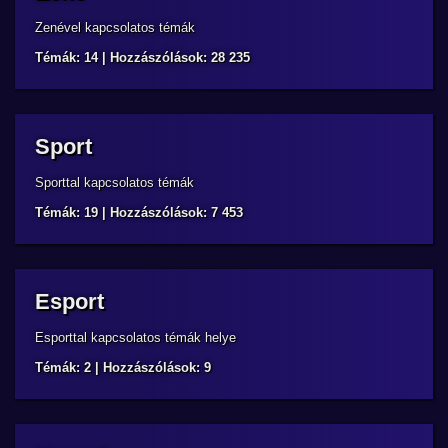
Zenével kapcsolatos témák
Témák: 14 | Hozzászólások: 28 235
Sport
Sporttal kapcsolatos témák
Témák: 19 | Hozzászólások: 7 453
Esport
Esporttal kapcsolatos témák helye
Témák: 2 | Hozzászólások: 9