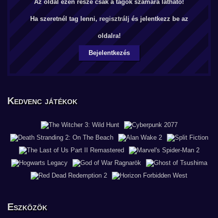
Az oldal ezen része csak a tagok számára látható!
Ha szeretnél tag lenni,
regisztrálj
és jelentkezz be az
oldalra!
Bejelentkezés
Kedvenc játékok
Eszközök