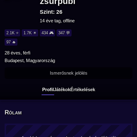
zsurpubi
Szint: 26
14 éve tag, offline
2.1K ⭐
1.7K ☀
434 🎮
347 💬
97 🔥
28 éves, férfi
Budapest, Magyarország
Ismerősnek jelölés
Profil
Játékok
Értékelések
Rólam