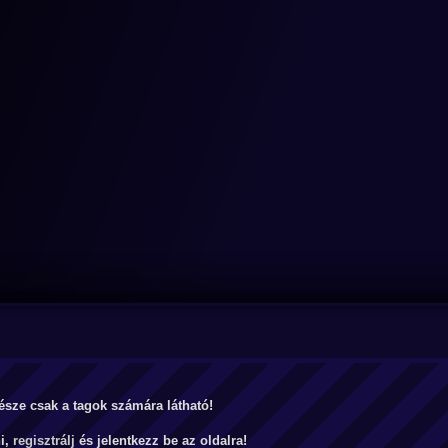
észe csak a tagok számára látható!
ni,
regisztrálj
és jelentkezz be az oldalra!