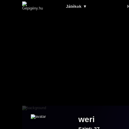
Játékok
▼
weri