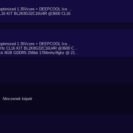
optimized 1.35Vcore + DEEPCOOL Ice …
CL16 KIT BL2K8G32C16U4R @3600 CL16
optimized 1.35Vcore + DEEPCOOL Ice…
0MHz CL16 KIT BL2K8G32C16U4R @3600 C…
ck 8GB GDDR5 256bit 1784mhz/8ghz @ 21…
Nincsenek képek