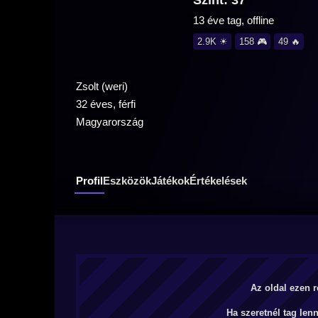
Szint: 37
13 éve tag, offline
2.9K ☀
158 🎮
49 🔥
Zsolt (weri)
32 éves, férfi
Magyarország
Profil
Eszközök
Játékok
Értékelések
Az oldal ezen r
Ha szeretnél tag len