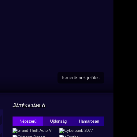
Ismerősnek jelölés
Játékajánló
Népszerű
Újdonság
Hamarosan