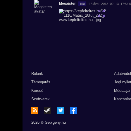
Megaisten
150
13 éve | 2013. 02. 13. 17:54:
Rólunk
Adatvéde
Támogatás
Jogi nyila
Kereső
Médiaaján
Szoftverek
Kapcsolat
2026 © Gépigény.hu