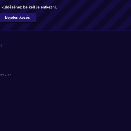
küldéséhez be kell jelentkezni.
Bejelentkezés
46
13:17:17