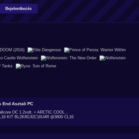
Bejelentkezés
's End
Asztali PC
allcore OC 1.2volt, + ARCTIC COOL…
CL16 KIT BL2K8G32C16U4R @3800 CL16