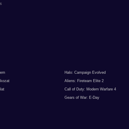
56
lem
Halo: Campaign Evolved
tkozat
Aliens: Fireteam Elite 2
lat
Call of Duty: Modern Warfare 4
Gears of War: E-Day