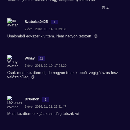
💬 4
Szabolcs0425
1
7 éve | 2018. 10. 14. 11:39:08
Unalomból egyszer kivittem. Nem nagyon tetszett. 😕
Wihay
23
7 éve | 2018. 10. 10. 17:23:20
Csak most kezdtem el, de nagyon tetszik ebből végigjátszás lesz
valószínűleg! 😃
DrXenon
1
9 éve | 2016. 11. 21. 21:31:47
Most kezdtem el kijátszani idáig tetszik 😀