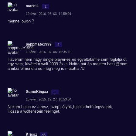
mark11
2
10 éve | 2016. 07. 03. 14:59:01
menne lowon ?
pappmate1999
4
10 éve | 2016. 04. 06. 16:35:10
Haverom nem nagy single player-es és egyáltalán le sem foglalja őt
egy sem, kivétel a wolf 2009 2x is kivitte hát én menten besz@rtam
amikor elmondta és még meg is mutatta :'D
GameKingxx
1
10 éve | 2015. 12. 27. 18:53:04
Nekem bejön ez a rész, szép pályák,fejleszthető fegyverek.
Hozza a wolfenstein feelinget.
Krissz
45