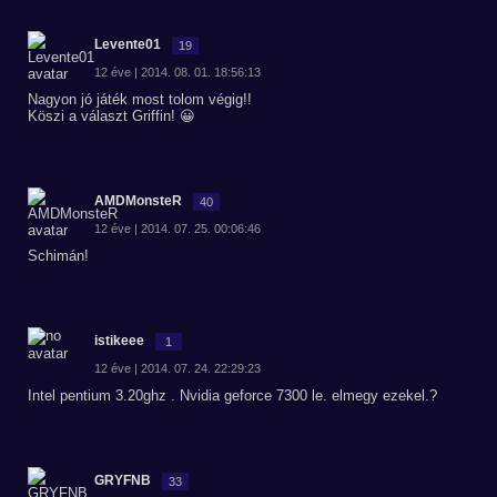
Levente01
19
12 éve | 2014. 08. 01. 18:56:13
Nagyon jó játék most tolom végig!!
Köszi a választ Griffin! 😀
AMDMonsteR
40
12 éve | 2014. 07. 25. 00:06:46
Schimán!
istikeee
1
12 éve | 2014. 07. 24. 22:29:23
Intel pentium 3.20ghz . Nvidia geforce 7300 le. elmegy ezekel.?
GRYFNB
33