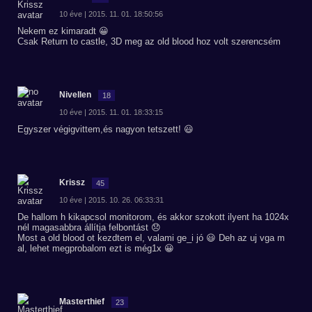
10 éve | 2015. 11. 01. 18:50:56
Nekem ez kimaradt 😀
Csak Return to castle, 3D meg az old blood hoz volt szerencsém
Nivellen
18
10 éve | 2015. 11. 01. 18:33:15
Egyszer végigvittem,és nagyon tetszett! 😃
Krissz
45
10 éve | 2015. 10. 26. 06:33:31
De hallom h kikapcsol monitorom, és akkor szokott ilyent ha 1024x
nél magasabbra állítja felbontást 😞
Most a old blood ot kezdtem el, valami ge_i jó 😃 Deh az uj vga m
al, lehet megprobalom ezt is még1x 😀
Masterthief
23