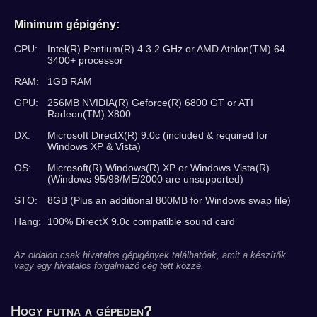
Minimum gépigény:
CPU:
Intel(R) Pentium(R) 4 3.2 GHz or AMD Athlon(TM) 64
3400+ processor
RAM:
1GB RAM
GPU:
256MB NVIDIA(R) Geforce(R) 6800 GT or ATI
Radeon(TM) X800
DX:
Microsoft DirectX(R) 9.0c (included & required for
Windows XP & Vista)
OS:
Microsoft(R) Windows(R) XP or Windows Vista(R)
(Windows 95/98/ME/2000 are unsupported)
STO:
8GB (Plus an additional 800MB for Windows swap file)
Hang:
100% DirectX 9.0c compatible sound card
Az oldalon csak hivatalos gépigények találhatóak, amit a készítők
vagy egy hivatalos forgalmazó cég tett közzé.
Hogy futna a gépeden?