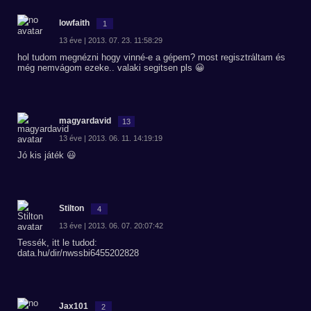
lowfaith
1
13 éve | 2013. 07. 23. 11:58:29
hol tudom megnézni hogy vinné-e a gépem? most regisztráltam és
még nemvágom ezeke.. valaki segitsen pls 😀
magyardavid
13
13 éve | 2013. 06. 11. 14:19:19
Jó kis játék 😃
Stilton
4
13 éve | 2013. 06. 07. 20:07:42
Tessék, itt le tudod:
data.hu/dir/nwssbi6455202828
Jax101
2