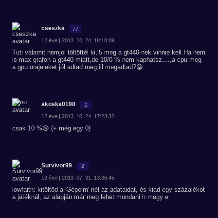
cseszka
77
12 éve | 2013. 10. 24. 18:10:09
Tuti valamit nemjol töltöttél ki,i5 meg a gt440-nek vinnie kell.Ha nem
is max grafon a gt440 miatt,de 10/0-% nem kaphatsz....,a cpu meg
a gpu orajeleket jól adtad meg,ill megadtad?😀
akoska0198
2
12 éve | 2013. 10. 24. 17:23:32
csak 10 %😢 (+ még egy 0)
Survivor99
2
13 éve | 2013. 07. 31. 13:36:45
lowfaith: kitöltöd a 'Gépeim'-nél az adataidat, és kiad egy százalékot
a játéknál, az alapján már meg lehet mondani h megy e