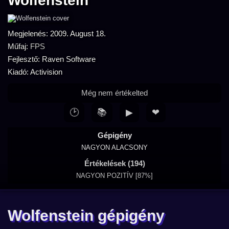
Wolfenstein
Megjelenés: 2009. August 18.
Műfaj:
FPS
Fejlesztő: Raven Software
Kiadó: Activision
Még nem értékelted
🕑
📚
▶
❤
Gépigény
NAGYON ALACSONY
Értékelések (194)
NAGYON POZITÍV [87%]
Wolfenstein gépigény