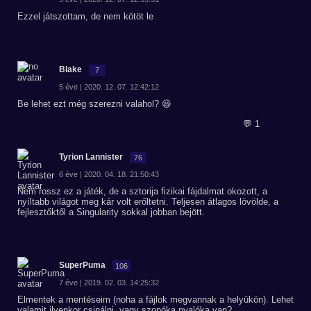
Ezzel játszottam, de nem kötöt le
Blake
7
5 éve | 2020. 12. 07. 12:42:12
Be lehet ezt még szerezni valahol? 😃
💬 1
Tyrion Lannister
76
6 éve | 2020. 04. 18. 21:50:43
Nem rossz ez a játék, de a sztorija fizikai fájdalmat okozott, a
nyíltabb világot meg kár volt erőltetni. Teljesen átlagos lövölde, a
fejlesztőktől a Singularity sokkal jobban bejött.
SuperPuma
106
7 éve | 2019. 02. 03. 14:25:32
Elmentek a mentéseim (noha a fájlok megvannak a helyükön). Lehet
valamit ilyenkor csinálni, vagy szopóka nyalóka van?