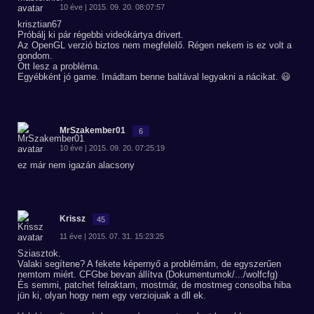
10 éve | 2015. 09. 20. 08:07:57
krisztian67
Próbálj ki pár régebbi videókártya drivert.
Az OpenGL verzió biztos nem megfelelő. Régen nekem is ez volt a
gondom.
Ott lesz a probléma.
Egyébként jó game. Imádtam benne baltával legyakni a nácikat. 😃
MrSzakember01
6
10 éve | 2015. 09. 20. 07:25:19
ez már nem igazán alacsony
Krissz
45
11 éve | 2015. 07. 31. 15:23:25
Sziasztok.
Valaki segítene? A fekete képernyő a problémám, de egyszerűen
nemtom miért. CFGbe bevan állítva (Dokumentumok/.../wolfcfg)
És semmi, patchet felraktam, mostmár, de mostmeg consolba hiba
jün ki, olyan hogy nem egy verziojuak a dll ek.