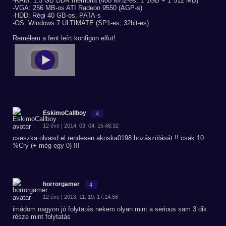
-RAM: 1.5 GB DDR memória (400 MHz-es, 1*1GB + 1*512 MB)
-VGA: 256 MB-os ATI Radeon 9550 (AGP-s)
-HDD: Régi 40 GB-os, PATA-s
-OS: Windows 7 ULTIMATE (SP1-es, 32bit-es)
Remélem a fent leírt konfigon elfut!
EskimoCallboy
4
12 éve | 2014. 03. 04. 15:48:32
cseszka olvasd el rendesen akoska0198 hozászólását !! csak 10
%Cry (+ még egy 0) !!!
horrorgamer
4
12 éve | 2013. 11. 19. 17:14:58
imádom nagyon jó folytatás nekem olyan mint a serious sam 3 dik
része mint folytatás