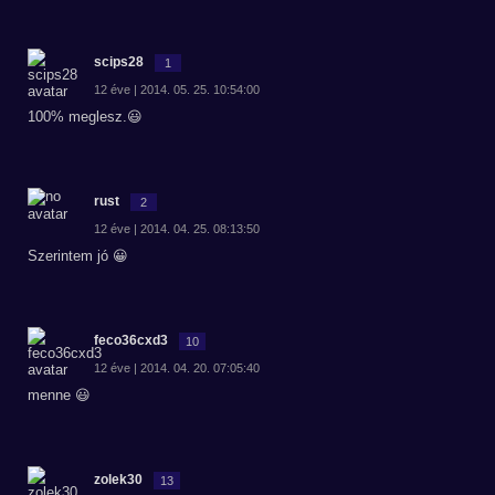
scips28
1
12 éve | 2014. 05. 25. 10:54:00
100% meglesz.😃
rust
2
12 éve | 2014. 04. 25. 08:13:50
Szerintem jó 😀
feco36cxd3
10
12 éve | 2014. 04. 20. 07:05:40
menne 😃
zolek30
13