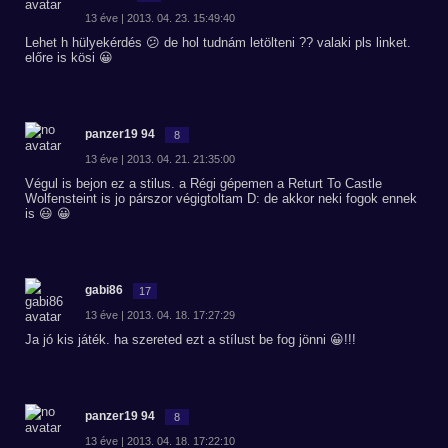
13 éve | 2013. 04. 23. 15:49:40
Lehet h hülyekérdés 😕 de hol tudnám letölteni ?? valaki pls linket.
előre is kösi 😀
panzer19 94
8
13 éve | 2013. 04. 21. 21:35:00
Végul is bejon ez a stilus. a Régi gépemen a Returt To Castle
Wolfensteint is jo párszor végigtoltam D: de akkor neki fogok ennek
is 😃 😀
gabi86
17
13 éve | 2013. 04. 18. 17:27:29
Ja jó kis játék. ha szereted ezt a stílust be fog jönni 😀!!!
panzer19 94
8
13 éve | 2013. 04. 18. 17:22:10