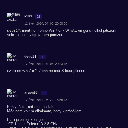
Pii89
25
12 éve | 2014. 04. 06. 20:30:38
deus14
, miért ne menne Win7-en? Win8.1-en gond nélkül játszom
vele. (7-en is végigvittem párszor)
deus14
1
12 éve | 2014. 04. 06. 20:23:15
ez nincs win 7 re? :/ ohh ne már:S káár jólenne
argon97
1
12 éve | 2014. 03. 22. 15:55:18
Király játék, mit ne mondjak.
Még nem volt rá alkalmam, hogy kipróbáljam.
Ez a jelenlegi konfigom:
-CPU: Intel Celeron D 2.8 GHz