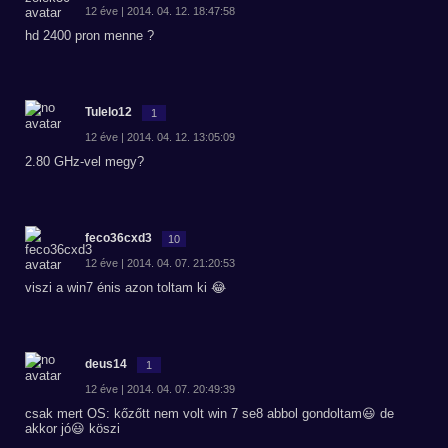
12 éve | 2014. 04. 12. 18:47:58
hd 2400 pron menne ?
Tulelo12
1
12 éve | 2014. 04. 12. 13:05:09
2.80 GHz-vel megy?
feco36cxd3
10
12 éve | 2014. 04. 07. 21:20:53
viszi a win7 énis azon toltam ki 😂
deus14
1
12 éve | 2014. 04. 07. 20:49:39
csak mert OS: kőzőtt nem volt win 7 se8 abbol gondoltam😃 de
akkor jó😃 köszi