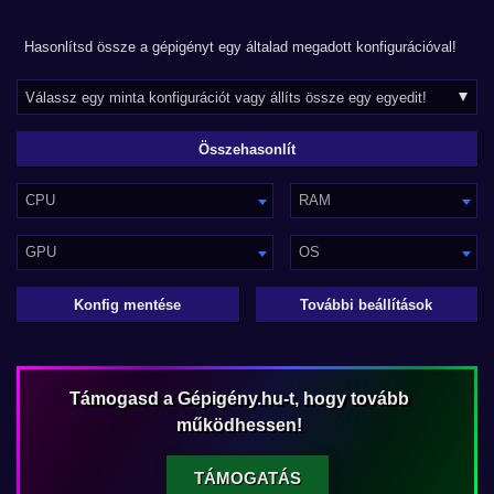
Hasonlítsd össze a gépigényt egy általad megadott konfigurációval!
CPU
RAM
GPU
OS
Konfig mentése
További beállítások
Támogasd a Gépigény.hu-t, hogy tovább
működhessen!
TÁMOGATÁS