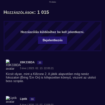
Hozzászólások: 1 015
Hozzászólás küldéséhez be kell jelentkezni.
Bejelentkezés
X9K338DA
35
3 éve | 2023. 02. 13. 22:05:21
Kicsit olyan, mint a Killzone 2. A játék alapvetően még nenéz
fokozaton (Bring 'Em On) is kifejezetten könnyű, viszont az utolsó
boss szopás.
Liptik
86
5 éve | 2020. 12. 07. 12:59:31