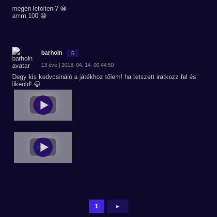
megéri letolteni? 😀
amm 100 😀
barholn
5
13 éve | 2013. 04. 14. 00:44:50
Degy kis kedvcsináló a játékhoz tőlem! ha tetszett iratkozz fel és
likeold! 😃
1
►