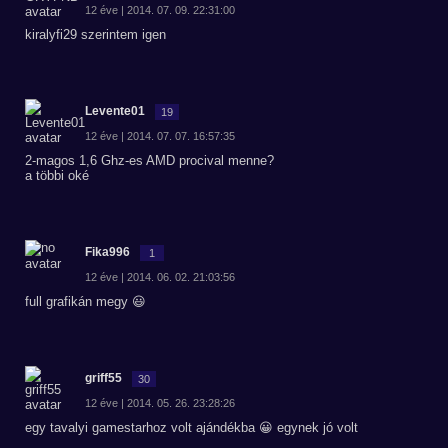
12 éve | 2014. 07. 09. 22:31:00
kiralyfi29 szerintem igen
Levente01
19
12 éve | 2014. 07. 07. 16:57:35
2-magos 1,6 Ghz-es AMD procival menne?
a többi oké
Fika996
1
12 éve | 2014. 06. 02. 21:03:56
full grafikán megy 😃
griff55
30
12 éve | 2014. 05. 26. 23:28:26
egy tavalyi gamestarhoz volt ajándékba 😀 egynek jó volt