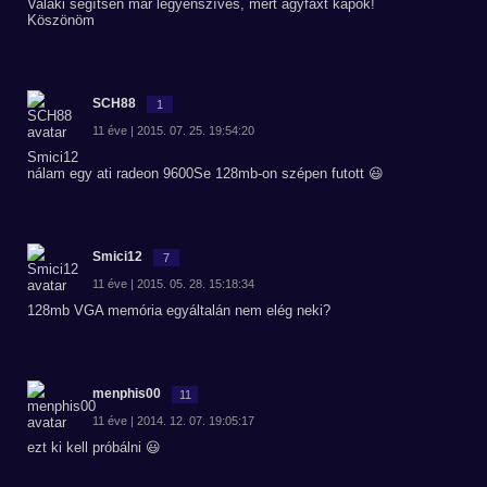
Valaki segítsen már legyenszíves, mert agyfaxt kapok!
Köszönöm
SCH88
1
11 éve | 2015. 07. 25. 19:54:20
Smici12
nálam egy ati radeon 9600Se 128mb-on szépen futott 😃
Smici12
7
11 éve | 2015. 05. 28. 15:18:34
128mb VGA memória egyáltalán nem elég neki?
menphis00
11
11 éve | 2014. 12. 07. 19:05:17
ezt ki kell próbálni 😃